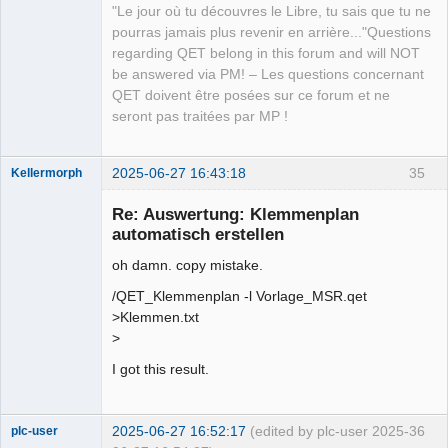
Manager,
"Le jour où tu découvres le Libre, tu sais que tu ne
Developer,
Packager
pourras jamais plus revenir en arrière..."Questions
Offline
regarding QET belong in this forum and will NOT
be answered via PM! – Les questions concernant
QET doivent être posées sur ce forum et ne
seront pas traitées par MP !
2025-06-27 16:43:18
35
Kellermorph
Membre
Re: Auswertung: Klemmenplan
Offline
automatisch erstellen
oh damn. copy mistake.
/QET_Klemmenplan -l Vorlage_MSR.qet
>Klemmen.txt
>
I got this result.
2025-06-27 16:52:17
(edited by plc-user 2025-
36
plc-user