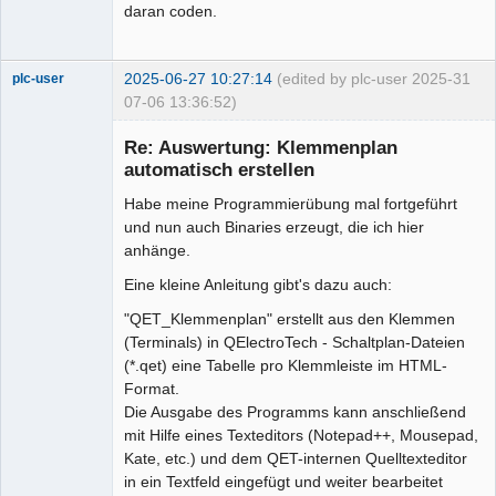
daran coden.
2025-06-27 10:27:14
(edited by plc-user 2025-
31
plc-user
07-06 13:36:52)
Moderator
Re: Auswertung: Klemmenplan
Offline
automatisch erstellen
Habe meine Programmierübung mal fortgeführt
und nun auch Binaries erzeugt, die ich hier
anhänge.
Eine kleine Anleitung gibt's dazu auch:
"QET_Klemmenplan" erstellt aus den Klemmen
(Terminals) in QElectroTech - Schaltplan-Dateien
(*.qet) eine Tabelle pro Klemmleiste im HTML-
Format.
Die Ausgabe des Programms kann anschließend
mit Hilfe eines Texteditors (Notepad++, Mousepad,
Kate, etc.) und dem QET-internen Quelltexteditor
in ein Textfeld eingefügt und weiter bearbeitet