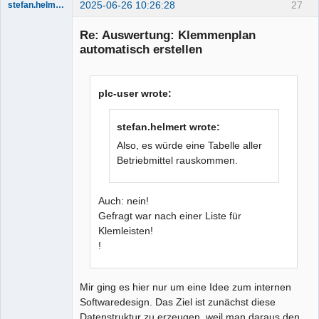
2025-06-26 10:26:28
27
stefan.helmert
Nouveau
membre
Re: Auswertung: Klemmenplan
Offline
automatisch erstellen
plc-user wrote:
stefan.helmert wrote:
Also, es würde eine Tabelle aller
Betriebmittel rauskommen.
Auch: nein!
Gefragt war nach einer Liste für
Klemleisten!
!
Mir ging es hier nur um eine Idee zum internen
Softwaredesign. Das Ziel ist zunächst diese
Datenstruktur zu erzeugen, weil man daraus den