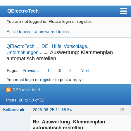
QElectroTech
You are not logged in.
Please login or register.
Index
Active topics
Unanswered topics
User list
Search
QElectroTech
→
DE : Hilfe, Vorschläge,
→
Auswertung: Klemmenplan
Unterhaltungen...
Register
automatisch erstellen
Login
Pages
Previous
1
2
3
Next
Site officiel
You must
login
or
register
to post a reply
Wiki
RSS topic feed
BugTracker
Posts: 26 to 50 of 52
Videos
2025-06-25 11:38:54
26
Kellermorph
Membre
Manual 0.9
Re: Auswertung: Klemmenplan
Offline
automatisch erstellen
Manual 0.8_cs