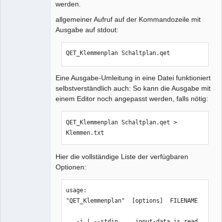
werden.
allgemeiner Aufruf auf der Kommandozeile mit
Ausgabe auf stdout:
QET_Klemmenplan Schaltplan.qet
Eine Ausgabe-Umleitung in eine Datei funktioniert
selbstverständlich auch: So kann die Ausgabe mit
einem Editor noch angepasst werden, falls nötig:
QET_Klemmenplan Schaltplan.qet > 
Klemmen.txt
Hier die vollständige Liste der verfügbaren
Optionen:
usage:

"QET_Klemmenplan"  [options]  FILENAME

   -i | --stdin     input-data is read 