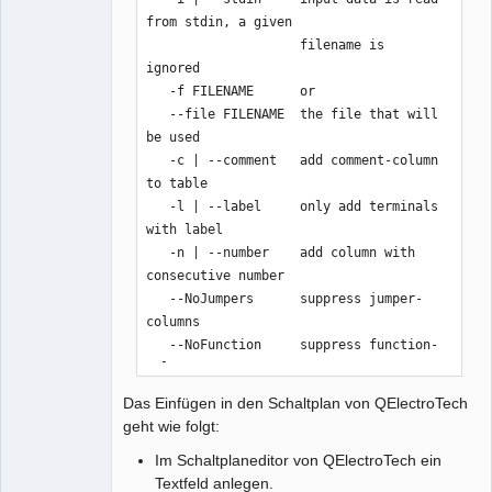
from stdin, a given

                    filename is 
ignored                   

   -f FILENAME      or                                    

   --file FILENAME  the file that will 
be used            

   -c | --comment   add comment-column 
to table           

   -l | --label     only add terminals 
with label         

   -n | --number    add column with 
consecutive number

   --NoJumpers      suppress jumper-
columns

   --NoFunction     suppress function-
column

   --NoText         suppress text-
Das Einfügen in den Schaltplan von QElectroTech
column

geht wie folgt:
   --NoProtocol     suppress protocol-
Im Schaltplaneditor von QElectroTech ein
column

Textfeld anlegen.
   -h | --help      show t