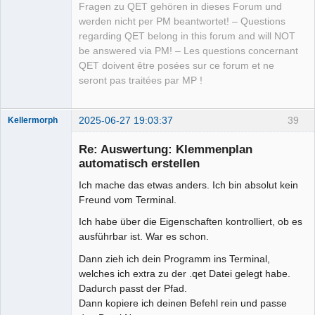
Fragen zu QET gehören in dieses Forum und
werden nicht per PM beantwortet! – Questions
regarding QET belong in this forum and will NOT
be answered via PM! – Les questions concernant
QET doivent être posées sur ce forum et ne
seront pas traitées par MP !
2025-06-27 19:03:37
39
Kellermorph
Membre
Re: Auswertung: Klemmenplan
Offline
automatisch erstellen
Ich mache das etwas anders. Ich bin absolut kein
Freund vom Terminal.
Ich habe über die Eigenschaften kontrolliert, ob es
ausführbar ist. War es schon.
Dann zieh ich dein Programm ins Terminal,
welches ich extra zu der .qet Datei gelegt habe.
Dadurch passt der Pfad.
Dann kopiere ich deinen Befehl rein und passe