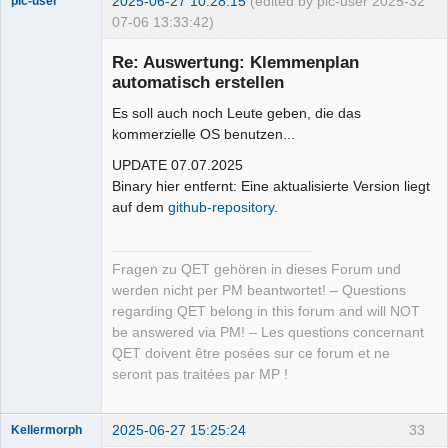
2025-06-27 10:28:15
(edited by plc-user 2025-
32
plc-user
07-06 13:33:42)
Moderator
Re: Auswertung: Klemmenplan
Offline
automatisch erstellen
Es soll auch noch Leute geben, die das
kommerzielle OS benutzen...
UPDATE 07.07.2025
Binary hier entfernt: Eine aktualisierte Version liegt
auf dem
github-repository
.
Fragen zu QET gehören in dieses Forum und
werden nicht per PM beantwortet! – Questions
regarding QET belong in this forum and will NOT
be answered via PM! – Les questions concernant
QET doivent être posées sur ce forum et ne
seront pas traitées par MP !
2025-06-27 15:25:24
33
Kellermorph