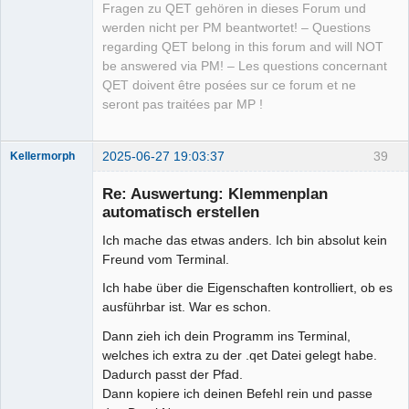
Fragen zu QET gehören in dieses Forum und
werden nicht per PM beantwortet! – Questions
regarding QET belong in this forum and will NOT
be answered via PM! – Les questions concernant
QET doivent être posées sur ce forum et ne
seront pas traitées par MP !
2025-06-27 19:03:37
39
Kellermorph
Membre
Re: Auswertung: Klemmenplan
Offline
automatisch erstellen
Ich mache das etwas anders. Ich bin absolut kein
Freund vom Terminal.
Ich habe über die Eigenschaften kontrolliert, ob es
ausführbar ist. War es schon.
Dann zieh ich dein Programm ins Terminal,
welches ich extra zu der .qet Datei gelegt habe.
Dadurch passt der Pfad.
Dann kopiere ich deinen Befehl rein und passe