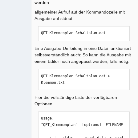
werden.
allgemeiner Aufruf auf der Kommandozeile mit
Ausgabe auf stdout:
QET_Klemmenplan Schaltplan.qet
Eine Ausgabe-Umleitung in eine Datei funktioniert
selbstverständlich auch: So kann die Ausgabe mit
einem Editor noch angepasst werden, falls nötig:
QET_Klemmenplan Schaltplan.qet > 
Klemmen.txt
Hier die vollständige Liste der verfügbaren
Optionen:
usage:

"QET_Klemmenplan"  [options]  FILENAME

   -i | --stdin     input-data is read 