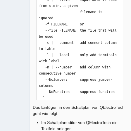
from stdin, a given

                    filename is 
ignored                   

   -f FILENAME      or                                    

   --file FILENAME  the file that will 
be used            

   -c | --comment   add comment-column 
to table           

   -l | --label     only add terminals 
with label         

   -n | --number    add column with 
consecutive number

   --NoJumpers      suppress jumper-
columns

   --NoFunction     suppress function-
column

   --NoText         suppress text-
Das Einfügen in den Schaltplan von QElectroTech
column

geht wie folgt:
   --NoProtocol     suppress protocol-
Im Schaltplaneditor von QElectroTech ein
column

Textfeld anlegen.
   -h | --help      show t