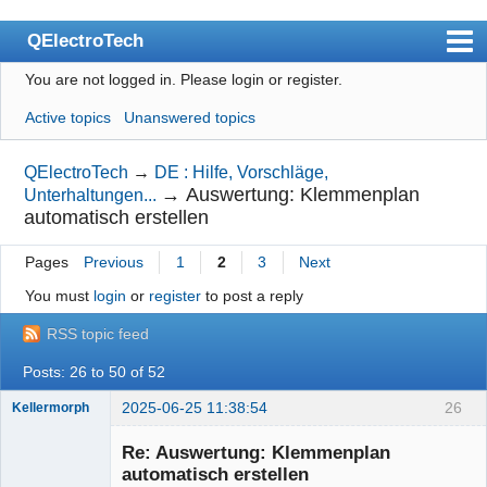
QElectroTech
You are not logged in.
Please login or register.
Index
Active topics
Unanswered topics
User list
Search
QElectroTech
→
DE : Hilfe, Vorschläge,
→
Auswertung: Klemmenplan
Unterhaltungen...
Register
automatisch erstellen
Login
Pages
Previous
1
2
3
Next
Site officiel
You must
login
or
register
to post a reply
Wiki
RSS topic feed
BugTracker
Posts: 26 to 50 of 52
Videos
2025-06-25 11:38:54
26
Kellermorph
Membre
Manual 0.9
Re: Auswertung: Klemmenplan
Offline
automatisch erstellen
Manual 0.8_cs