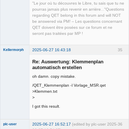
Manager,
"Le jour où tu découvres le Libre, tu sais que tu ne
Developer,
Packager
pourras jamais plus revenir en arrière..."Questions
Offline
regarding QET belong in this forum and will NOT
be answered via PM! – Les questions concernant
QET doivent être posées sur ce forum et ne
seront pas traitées par MP !
2025-06-27 16:43:18
35
Kellermorph
Membre
Re: Auswertung: Klemmenplan
Offline
automatisch erstellen
oh damn. copy mistake.
/QET_Klemmenplan -l Vorlage_MSR.qet
>Klemmen.txt
>
I got this result.
2025-06-27 16:52:17
(edited by plc-user 2025-
36
plc-user