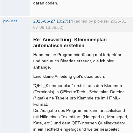
daran coden.
2025-06-27 10:27:14
(edited by plc-user 2025-
31
plc-user
07-06 13:36:52)
Moderator
Re: Auswertung: Klemmenplan
Offline
automatisch erstellen
Habe meine Programmierübung mal fortgeführt
und nun auch Binaries erzeugt, die ich hier
anhänge.
Eine kleine Anleitung gibt's dazu auch:
"QET_Klemmenplan" erstellt aus den Klemmen
(Terminals) in QElectroTech - Schaltplan-Dateien
(*.qet) eine Tabelle pro Klemmleiste im HTML-
Format.
Die Ausgabe des Programms kann anschließend
mit Hilfe eines Texteditors (Notepad++, Mousepad,
Kate, etc.) und dem QET-internen Quelltexteditor
in ein Textfeld eingefügt und weiter bearbeitet