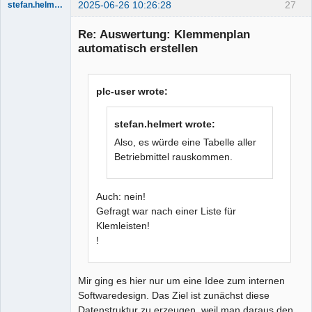
2025-06-26 10:26:28
27
stefan.helmert
Nouveau
membre
Re: Auswertung: Klemmenplan
Offline
automatisch erstellen
plc-user wrote:
stefan.helmert wrote:
Also, es würde eine Tabelle aller
Betriebmittel rauskommen.
Auch: nein!
Gefragt war nach einer Liste für
Klemleisten!
!
Mir ging es hier nur um eine Idee zum internen
Softwaredesign. Das Ziel ist zunächst diese
Datenstruktur zu erzeugen, weil man daraus den