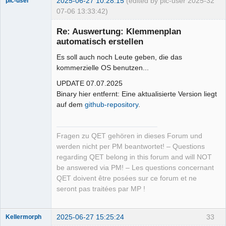
2025-06-27 10:28:15
(edited by plc-user 2025-
32
plc-user
07-06 13:33:42)
Moderator
Re: Auswertung: Klemmenplan
Offline
automatisch erstellen
Es soll auch noch Leute geben, die das
kommerzielle OS benutzen...
UPDATE 07.07.2025
Binary hier entfernt: Eine aktualisierte Version liegt
auf dem
github-repository
.
Fragen zu QET gehören in dieses Forum und
werden nicht per PM beantwortet! – Questions
regarding QET belong in this forum and will NOT
be answered via PM! – Les questions concernant
QET doivent être posées sur ce forum et ne
seront pas traitées par MP !
2025-06-27 15:25:24
33
Kellermorph