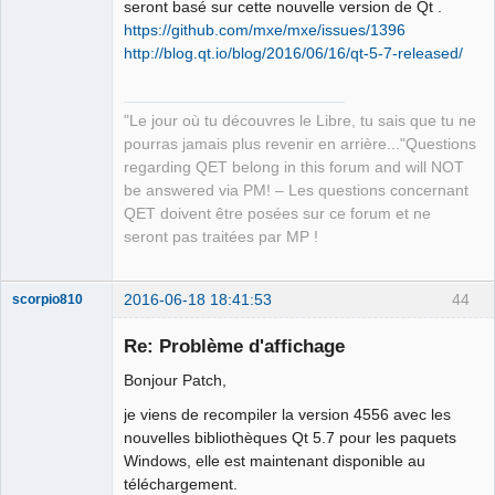
seront basé sur cette nouvelle version de Qt .
https://github.com/mxe/mxe/issues/1396
http://blog.qt.io/blog/2016/06/16/qt-5-7-released/
QElectroTech
Team
"Le jour où tu découvres le Libre, tu sais que tu ne
Manager,
Developer,
pourras jamais plus revenir en arrière..."Questions
Packager
regarding QET belong in this forum and will NOT
Offline
be answered via PM! – Les questions concernant
QET doivent être posées sur ce forum et ne
seront pas traitées par MP !
2016-06-18 18:41:53
44
scorpio810
Re: Problème d'affichage
Bonjour Patch,
je viens de recompiler la version 4556 avec les
nouvelles bibliothèques Qt 5.7 pour les paquets
Windows, elle est maintenant disponible au
téléchargement.