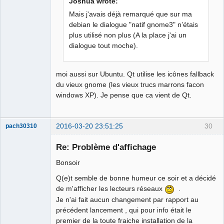
Joshua wrote:
Mais j'avais déjà remarqué que sur ma
German
translator
debian le dialogue "natif gnome3" n’étais
Offline
plus utilisé non plus (A la place j'ai un
dialogue tout moche).
moi aussi sur Ubuntu. Qt utilise les icônes fallback
du vieux gnome (les vieux trucs marrons facon
windows XP). Je pense que ca vient de Qt.
2016-03-20 23:51:25
30
pach30310
Membre
Re: Problème d'affichage
Offline
Bonsoir
Q(e)t semble de bonne humeur ce soir et a décidé
de m'afficher les lecteurs réseaux
.
Je n'ai fait aucun changement par rapport au
précédent lancement , qui pour info était le
premier de la toute fraiche installation de la