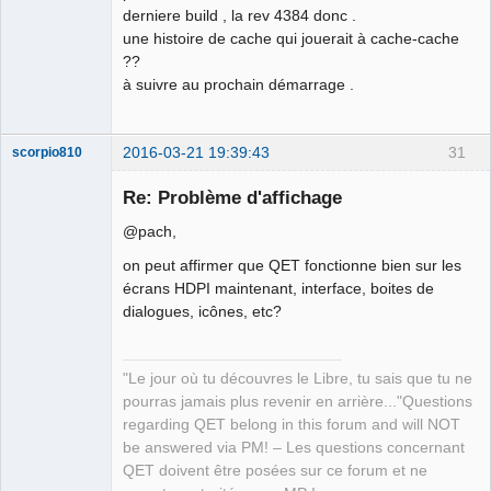
derniere build , la rev 4384 donc .
une histoire de cache qui jouerait à cache-cache
??
à suivre au prochain démarrage .
2016-03-21 19:39:43
31
scorpio810
Re: Problème d'affichage
@pach,
on peut affirmer que QET fonctionne bien sur les
écrans HDPI maintenant, interface, boites de
dialogues, icônes, etc?
QElectroTech
Team
"Le jour où tu découvres le Libre, tu sais que tu ne
Manager,
pourras jamais plus revenir en arrière..."Questions
Developer,
Packager
regarding QET belong in this forum and will NOT
Offline
be answered via PM! – Les questions concernant
QET doivent être posées sur ce forum et ne