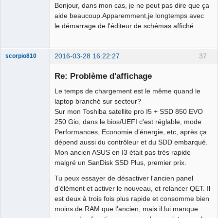
Bonjour, dans mon cas, je ne peut pas dire que ça
aide beaucoup.Apparemment,je longtemps avec
le démarrage de l'éditeur de schémas affiché .
2016-03-28 16:22:27
37
scorpio810
Re: Problème d'affichage
Le temps de chargement est le même quand le
laptop branché sur secteur?
Sur mon Toshiba satellite pro I5 + SSD 850 EVO
250 Gio, dans le bios/UEFI c'est réglable, mode
Performances, Economie d’énergie, etc, après ça
dépend aussi du contrôleur et du SDD embarqué.
QElectroTech
Mon ancien ASUS en I3 était pas très rapide
Team
malgré un SanDisk SSD Plus, premier prix.
Manager,
Developer,
Packager
Tu peux essayer de désactiver l'ancien panel
Offline
d’élément et activer le nouveau, et relancer QET. Il
est deux à trois fois plus rapide et consomme bien
moins de RAM que l'ancien, mais il lui manque