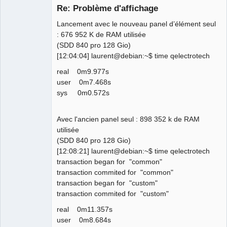
Re: Problème d'affichage
Lancement avec le nouveau panel d’élément seul
: 676 952 K de RAM utilisée
(SDD 840 pro 128 Gio)
[12:04:04] laurent@debian:~$ time qelectrotech
real 0m9.977s
user 0m7.468s
QElectroTech
Team
sys 0m0.572s
Manager,
Developer,
Packager
Avec l'ancien panel seul : 898 352 k de RAM
Offline
utilisée
(SDD 840 pro 128 Gio)
[12:08:21] laurent@debian:~$ time qelectrotech
transaction began for "common"
transaction commited for "common"
transaction began for "custom"
transaction commited for "custom"
real 0m11.357s
user 0m8.684s