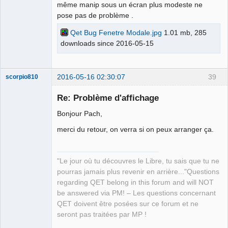
même manip sous un écran plus modeste ne
pose pas de problème .
Qet Bug Fenetre Modale.jpg
1.01 mb, 285
downloads since 2016-05-15
2016-05-16 02:30:07
39
scorpio810
Re: Problème d'affichage
Bonjour Pach,
merci du retour, on verra si on peux arranger ça.
"Le jour où tu découvres le Libre, tu sais que tu ne
pourras jamais plus revenir en arrière..."Questions
QElectroTech
Team
regarding QET belong in this forum and will NOT
Manager,
be answered via PM! – Les questions concernant
Developer,
Packager
QET doivent être posées sur ce forum et ne
Offline
seront pas traitées par MP !