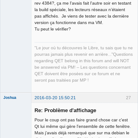
rev 4384?, ça me l'avais fait l'autre soir en testant
la build spéciale, les lecteurs réseaux n’étaient
Github
pas affichés. Je viens de tester avec la dernière
Google_Search
version ça fonctionne dans ma VM.
Tu peut le vérifier?
QElectroTech
Team
Manager,
Developer,
Packager
"Le jour où tu découvres le Libre, tu sais que tu ne
Offline
pourras jamais plus revenir en arrière..."Questions
regarding QET belong in this forum and will NOT
be answered via PM! – Les questions concernant
QET doivent être posées sur ce forum et ne
seront pas traitées par MP !
2016-03-20 15:50:21
27
Joshua
Re: Problème d'affichage
Pour le coup ont pas faire grand chose car c'est
Qt lui même qui gère l'ensemble de cette fenêtre.
Mais j'avais déjà remarqué que sur ma debian le