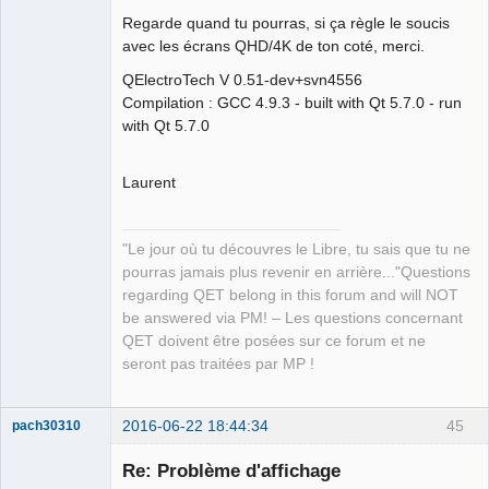
QElectroTech
Regarde quand tu pourras, si ça règle le soucis
Team
avec les écrans QHD/4K de ton coté, merci.
Manager,
Developer,
Packager
QElectroTech V 0.51-dev+svn4556
Offline
Compilation : GCC 4.9.3 - built with Qt 5.7.0 - run
with Qt 5.7.0
Laurent
"Le jour où tu découvres le Libre, tu sais que tu ne
pourras jamais plus revenir en arrière..."Questions
regarding QET belong in this forum and will NOT
be answered via PM! – Les questions concernant
QET doivent être posées sur ce forum et ne
seront pas traitées par MP !
2016-06-22 18:44:34
45
pach30310
Membre
Re: Problème d'affichage
Offline