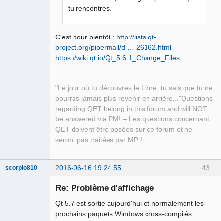
QElectroTech
tu rencontres.
Team
Manager,
Developer,
Packager
C'est pour bientôt :
http://lists.qt-
Offline
project.org/pipermail/d … 26162.html
https://wiki.qt.io/Qt_5.6.1_Change_Files
"Le jour où tu découvres le Libre, tu sais que tu ne
pourras jamais plus revenir en arrière..."Questions
regarding QET belong in this forum and will NOT
be answered via PM! – Les questions concernant
QET doivent être posées sur ce forum et ne
seront pas traitées par MP !
2016-06-16 19:24:55
43
scorpio810
Re: Problème d'affichage
Qt 5.7 est sortie aujourd'hui et normalement les
prochains paquets Windows cross-compilés