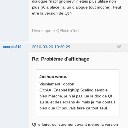
dialogue "natif gnome3" n’étais plus utilisé non
plus (A la place j'ai un dialogue tout moche). Peut
être la version de Qt ?
QElectroTech
Team
Developer
Développeur QElectroTech
Offline
2016-03-20 19:20:29
28
scorpio810
Re: Problème d'affichage
Joshua wrote:
Visiblement l'option
Qt::AA_EnableHighDpiScaling semble
bien marché, je n'ai pas lue la doc de Qt
QElectroTech
au sujet des écrans 4k mais je me doutais
Team
bien que Qt pouvais faire ça tout seul.
Manager,
Developer,
Packager
Offline
Qt le faire, oui surement avant même la version