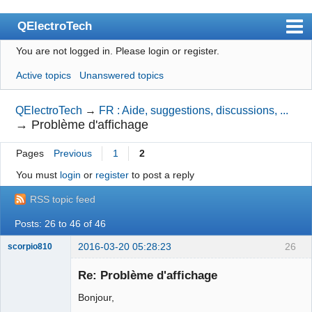
QElectroTech
You are not logged in.
Please login or register.
Index
Active topics
Unanswered topics
User list
Search
QElectroTech
→
FR : Aide, suggestions, discussions, ...
→
Problème d'affichage
Register
Pages
Previous
1
2
Login
You must
login
or
register
to post a reply
Site officiel
RSS topic feed
Wiki
Posts: 26 to 46 of 46
BugTracker
2016-03-20 05:28:23
26
scorpio810
Videos
Re: Problème d'affichage
Manual 0.9
Bonjour,
Manual 0.8_cs