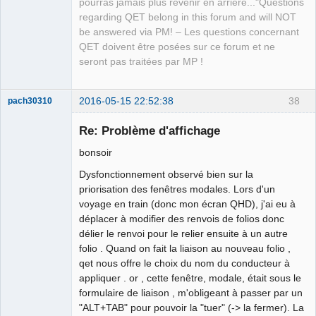
pourras jamais plus revenir en arrière..."Questions
regarding QET belong in this forum and will NOT
be answered via PM! – Les questions concernant
QET doivent être posées sur ce forum et ne
seront pas traitées par MP !
2016-05-15 22:52:38
38
pach30310
Membre
Re: Problème d'affichage
Offline
bonsoir
Dysfonctionnement observé bien sur la
priorisation des fenêtres modales. Lors d'un
voyage en train (donc mon écran QHD), j'ai eu à
déplacer à modifier des renvois de folios donc
délier le renvoi pour le relier ensuite à un autre
folio . Quand on fait la liaison au nouveau folio ,
qet nous offre le choix du nom du conducteur à
appliquer . or , cette fenêtre, modale, était sous le
formulaire de liaison , m'obligeant à passer par un
"ALT+TAB" pour pouvoir la "tuer" (-> la fermer). La