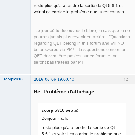
reste plus qu'a attendre la sortie de Qt 5.6.1 et
voir si ça corrige le problème que tu rencontres.
"Le jour où tu découvres le Libre, tu sais que tu ne
QElectroTech
Team
pourras jamais plus revenir en arrière..."Questions
Manager,
regarding QET belong in this forum and will NOT
Developer,
Packager
be answered via PM! – Les questions concernant
Offline
QET doivent être posées sur ce forum et ne
seront pas traitées par MP !
2016-06-06 19:00:40
42
scorpio810
Re: Problème d'affichage
scorpio810 wrote:
Bonjour Pach,
reste plus qu'a attendre la sortie de Qt
5.6.1 et voir si ça corrige le problème que