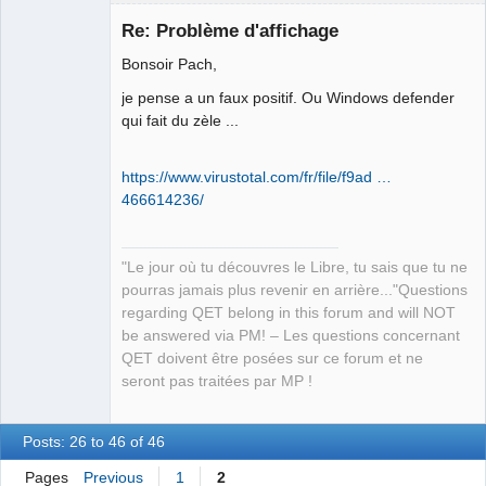
Re: Problème d'affichage
Bonsoir Pach,
je pense a un faux positif. Ou Windows defender
qui fait du zèle ...
https://www.virustotal.com/fr/file/f9ad …
QElectroTech
466614236/
Team
Manager,
Developer,
Packager
"Le jour où tu découvres le Libre, tu sais que tu ne
Offline
pourras jamais plus revenir en arrière..."Questions
regarding QET belong in this forum and will NOT
be answered via PM! – Les questions concernant
QET doivent être posées sur ce forum et ne
seront pas traitées par MP !
Posts: 26 to 46 of 46
Pages
Previous
1
2