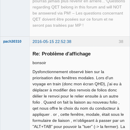
pourras jamais plus revenir en arrière..."Questions
regarding QET belong in this forum and will NOT
be answered via PM! – Les questions concernant
QET doivent être posées sur ce forum et ne
seront pas traitées par MP !
2016-05-15 22:52:38
38
pach30310
Membre
Re: Problème d'affichage
Offline
bonsoir
Dysfonctionnement observé bien sur la
priorisation des fenêtres modales. Lors d'un
voyage en train (donc mon écran QHD), j'ai eu à
déplacer à modifier des renvois de folios donc
délier le renvoi pour le relier ensuite à un autre
folio . Quand on fait la liaison au nouveau folio ,
qet nous offre le choix du nom du conducteur à
appliquer . or , cette fenêtre, modale, était sous le
formulaire de liaison , m'obligeant à passer par un
"ALT+TAB" pour pouvoir la "tuer" (-> la fermer). La