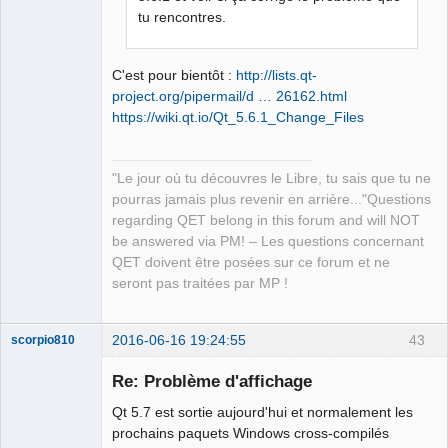
QElectroTech
tu rencontres.
Team
Manager,
Developer,
Packager
C'est pour bientôt :
http://lists.qt-
Offline
project.org/pipermail/d … 26162.html
https://wiki.qt.io/Qt_5.6.1_Change_Files
"Le jour où tu découvres le Libre, tu sais que tu ne
pourras jamais plus revenir en arrière..."Questions
regarding QET belong in this forum and will NOT
be answered via PM! – Les questions concernant
QET doivent être posées sur ce forum et ne
seront pas traitées par MP !
2016-06-16 19:24:55
43
scorpio810
Re: Problème d'affichage
Qt 5.7 est sortie aujourd'hui et normalement les
prochains paquets Windows cross-compilés