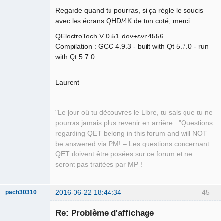
QElectroTech
Regarde quand tu pourras, si ça règle le soucis
Team
avec les écrans QHD/4K de ton coté, merci.
Manager,
Developer,
Packager
QElectroTech V 0.51-dev+svn4556
Offline
Compilation : GCC 4.9.3 - built with Qt 5.7.0 - run
with Qt 5.7.0
Laurent
"Le jour où tu découvres le Libre, tu sais que tu ne
pourras jamais plus revenir en arrière..."Questions
regarding QET belong in this forum and will NOT
be answered via PM! – Les questions concernant
QET doivent être posées sur ce forum et ne
seront pas traitées par MP !
2016-06-22 18:44:34
45
pach30310
Membre
Re: Problème d'affichage
Offline