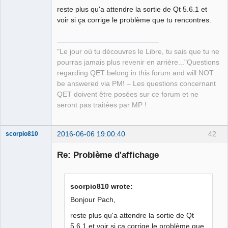
reste plus qu'a attendre la sortie de Qt 5.6.1 et
voir si ça corrige le problème que tu rencontres.
"Le jour où tu découvres le Libre, tu sais que tu ne
QElectroTech
Team
pourras jamais plus revenir en arrière..."Questions
Manager,
regarding QET belong in this forum and will NOT
Developer,
Packager
be answered via PM! – Les questions concernant
Offline
QET doivent être posées sur ce forum et ne
seront pas traitées par MP !
2016-06-06 19:00:40
42
scorpio810
Re: Problème d'affichage
scorpio810 wrote:
Bonjour Pach,
reste plus qu'a attendre la sortie de Qt
5.6.1 et voir si ça corrige le problème que