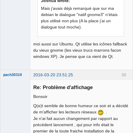
Joshua wrote:
Mais j'avais déjà remarqué que sur ma
German
translator
debian le dialogue "natif gnome3" n’étais
Offline
plus utilisé non plus (A la place j'ai un
dialogue tout moche).
moi aussi sur Ubuntu. Qt utilise les icônes fallback
du vieux gnome (les vieux trucs marrons facon
windows XP). Je pense que ca vient de Qt.
2016-03-20 23:51:25
30
pach30310
Membre
Re: Problème d'affichage
Offline
Bonsoir
Q(e)t semble de bonne humeur ce soir et a décidé
de m'afficher les lecteurs réseaux
.
Je n'ai fait aucun changement par rapport au
précédent lancement , qui pour info était le
premier de la toute fraiche installation de la