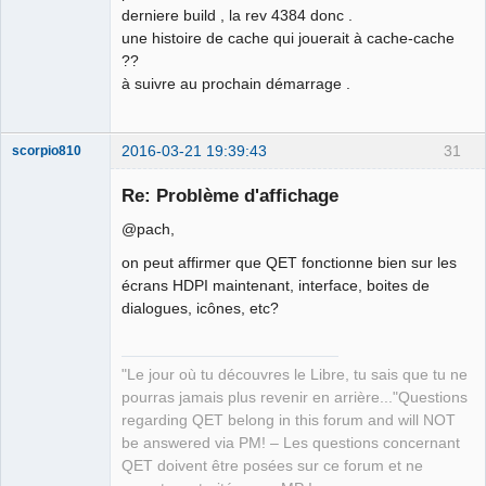
derniere build , la rev 4384 donc .
une histoire de cache qui jouerait à cache-cache
??
à suivre au prochain démarrage .
2016-03-21 19:39:43
31
scorpio810
Re: Problème d'affichage
@pach,
on peut affirmer que QET fonctionne bien sur les
écrans HDPI maintenant, interface, boites de
dialogues, icônes, etc?
QElectroTech
Team
"Le jour où tu découvres le Libre, tu sais que tu ne
Manager,
pourras jamais plus revenir en arrière..."Questions
Developer,
Packager
regarding QET belong in this forum and will NOT
Offline
be answered via PM! – Les questions concernant
QET doivent être posées sur ce forum et ne