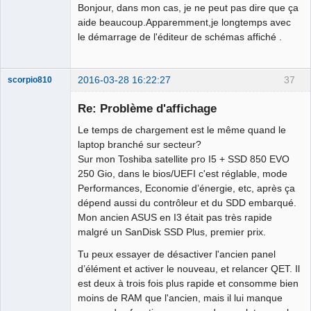
Bonjour, dans mon cas, je ne peut pas dire que ça
aide beaucoup.Apparemment,je longtemps avec
le démarrage de l'éditeur de schémas affiché .
2016-03-28 16:22:27
37
scorpio810
Re: Problème d'affichage
Le temps de chargement est le même quand le
laptop branché sur secteur?
Sur mon Toshiba satellite pro I5 + SSD 850 EVO
250 Gio, dans le bios/UEFI c'est réglable, mode
Performances, Economie d’énergie, etc, après ça
dépend aussi du contrôleur et du SDD embarqué.
QElectroTech
Mon ancien ASUS en I3 était pas très rapide
Team
malgré un SanDisk SSD Plus, premier prix.
Manager,
Developer,
Packager
Tu peux essayer de désactiver l'ancien panel
Offline
d’élément et activer le nouveau, et relancer QET. Il
est deux à trois fois plus rapide et consomme bien
moins de RAM que l'ancien, mais il lui manque