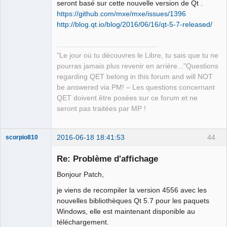
seront basé sur cette nouvelle version de Qt .
https://github.com/mxe/mxe/issues/1396
http://blog.qt.io/blog/2016/06/16/qt-5-7-released/
QElectroTech
Team
"Le jour où tu découvres le Libre, tu sais que tu ne
Manager,
Developer,
pourras jamais plus revenir en arrière..."Questions
Packager
regarding QET belong in this forum and will NOT
Offline
be answered via PM! – Les questions concernant
QET doivent être posées sur ce forum et ne
seront pas traitées par MP !
2016-06-18 18:41:53
44
scorpio810
Re: Problème d'affichage
Bonjour Patch,
je viens de recompiler la version 4556 avec les
nouvelles bibliothèques Qt 5.7 pour les paquets
Windows, elle est maintenant disponible au
téléchargement.