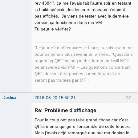
rev 4384?, ça me l'avais fait l'autre soir en testant
la build spéciale, les lecteurs réseaux n’étaient
Github
pas affichés. Je viens de tester avec la dernière
Google_Search
version ça fonctionne dans ma VM.
Tu peut le vérifier?
QElectroTech
Team
Manager,
Developer,
Packager
"Le jour où tu découvres le Libre, tu sais que tu ne
Offline
pourras jamais plus revenir en arrière..."Questions
regarding QET belong in this forum and will NOT
be answered via PM! – Les questions concernant
QET doivent être posées sur ce forum et ne
seront pas traitées par MP !
2016-03-20 15:50:21
27
Joshua
Re: Problème d'affichage
Pour le coup ont pas faire grand chose car c'est
Qt lui même qui gère l'ensemble de cette fenêtre.
Mais j'avais déjà remarqué que sur ma debian le