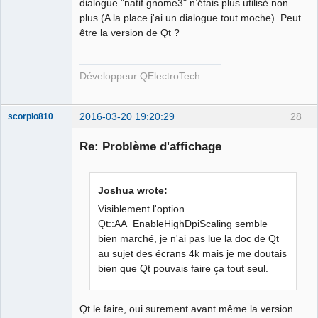
dialogue "natif gnome3" n’étais plus utilisé non
plus (A la place j'ai un dialogue tout moche). Peut
être la version de Qt ?
QElectroTech
Team
Developer
Développeur QElectroTech
Offline
2016-03-20 19:20:29
28
scorpio810
Re: Problème d'affichage
Joshua wrote:
Visiblement l'option
Qt::AA_EnableHighDpiScaling semble
bien marché, je n'ai pas lue la doc de Qt
QElectroTech
au sujet des écrans 4k mais je me doutais
Team
bien que Qt pouvais faire ça tout seul.
Manager,
Developer,
Packager
Offline
Qt le faire, oui surement avant même la version