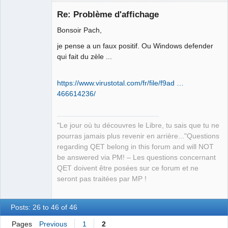
Re: Problème d'affichage
Bonsoir Pach,
je pense a un faux positif. Ou Windows defender
qui fait du zèle ...
https://www.virustotal.com/fr/file/f9ad …
QElectroTech
466614236/
Team
Manager,
Developer,
Packager
"Le jour où tu découvres le Libre, tu sais que tu ne
Offline
pourras jamais plus revenir en arrière..."Questions
regarding QET belong in this forum and will NOT
be answered via PM! – Les questions concernant
QET doivent être posées sur ce forum et ne
seront pas traitées par MP !
Posts: 26 to 46 of 46
Pages
Previous
1
2