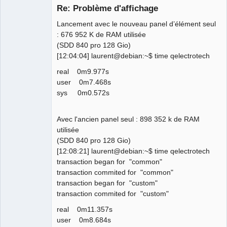
Re: Problème d'affichage
Lancement avec le nouveau panel d’élément seul
: 676 952 K de RAM utilisée
(SDD 840 pro 128 Gio)
[12:04:04] laurent@debian:~$ time qelectrotech
real 0m9.977s
user 0m7.468s
QElectroTech
Team
sys 0m0.572s
Manager,
Developer,
Packager
Avec l'ancien panel seul : 898 352 k de RAM
Offline
utilisée
(SDD 840 pro 128 Gio)
[12:08:21] laurent@debian:~$ time qelectrotech
transaction began for "common"
transaction commited for "common"
transaction began for "custom"
transaction commited for "custom"
real 0m11.357s
user 0m8.684s