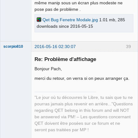
même manip sous un écran plus modeste ne
pose pas de problème .
Qet Bug Fenetre Modale.jpg
1.01 mb, 285
downloads since 2016-05-15
2016-05-16 02:30:07
39
scorpio810
Re: Problème d'affichage
Bonjour Pach,
merci du retour, on verra si on peux arranger ça.
"Le jour où tu découvres le Libre, tu sais que tu ne
pourras jamais plus revenir en arrière..."Questions
QElectroTech
Team
regarding QET belong in this forum and will NOT
Manager,
be answered via PM! – Les questions concernant
Developer,
Packager
QET doivent être posées sur ce forum et ne
Offline
seront pas traitées par MP !