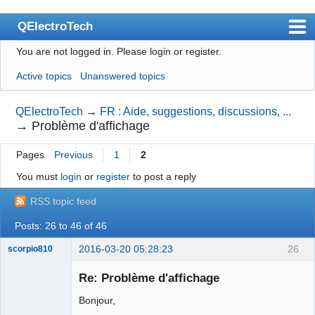
QElectroTech
You are not logged in.
Please login or register.
Index
Active topics
Unanswered topics
User list
Search
QElectroTech
→
FR : Aide, suggestions, discussions, ...
→
Problème d'affichage
Register
Pages
Previous
1
2
Login
You must
login
or
register
to post a reply
Site officiel
RSS topic feed
Wiki
Posts: 26 to 46 of 46
BugTracker
2016-03-20 05:28:23
26
scorpio810
Videos
Re: Problème d'affichage
Manual 0.9
Bonjour,
Manual 0.8_cs