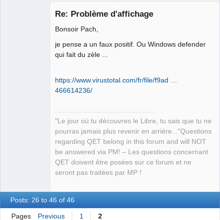
Re: Problème d'affichage
Bonsoir Pach,
je pense a un faux positif. Ou Windows defender
qui fait du zèle ...
https://www.virustotal.com/fr/file/f9ad …
QElectroTech
466614236/
Team
Manager,
Developer,
Packager
"Le jour où tu découvres le Libre, tu sais que tu ne
Offline
pourras jamais plus revenir en arrière..."Questions
regarding QET belong in this forum and will NOT
be answered via PM! – Les questions concernant
QET doivent être posées sur ce forum et ne
seront pas traitées par MP !
Posts: 26 to 46 of 46
Pages
Previous
1
2