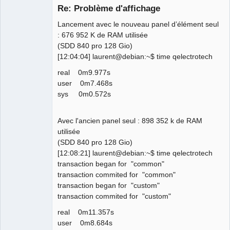
Re: Problème d'affichage
Lancement avec le nouveau panel d’élément seul
: 676 952 K de RAM utilisée
(SDD 840 pro 128 Gio)
[12:04:04] laurent@debian:~$ time qelectrotech
real 0m9.977s
user 0m7.468s
QElectroTech
Team
sys 0m0.572s
Manager,
Developer,
Packager
Avec l'ancien panel seul : 898 352 k de RAM
Offline
utilisée
(SDD 840 pro 128 Gio)
[12:08:21] laurent@debian:~$ time qelectrotech
transaction began for "common"
transaction commited for "common"
transaction began for "custom"
transaction commited for "custom"
real 0m11.357s
user 0m8.684s