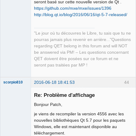
seront basé sur cette nouvelle version de Qt .
https://github.com/mxe/mxe/issues/1396
http://blog.qt.io/blog/2016/06/16/qt-5-7-released/
QElectroTech
Team
"Le jour où tu découvres le Libre, tu sais que tu ne
Manager,
Developer,
pourras jamais plus revenir en arrière..."Questions
Packager
regarding QET belong in this forum and will NOT
Offline
be answered via PM! – Les questions concernant
QET doivent être posées sur ce forum et ne
seront pas traitées par MP !
2016-06-18 18:41:53
44
scorpio810
Re: Problème d'affichage
Bonjour Patch,
je viens de recompiler la version 4556 avec les
nouvelles bibliothèques Qt 5.7 pour les paquets
Windows, elle est maintenant disponible au
téléchargement.