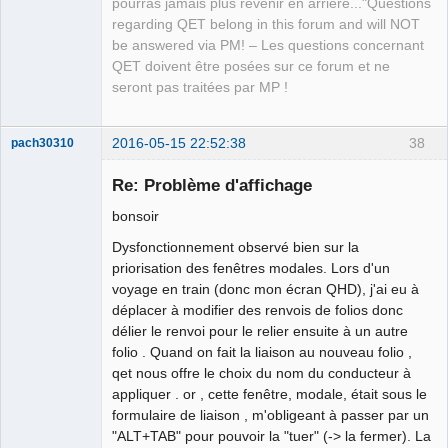
pourras jamais plus revenir en arrière..."Questions
regarding QET belong in this forum and will NOT
be answered via PM! – Les questions concernant
QET doivent être posées sur ce forum et ne
seront pas traitées par MP !
2016-05-15 22:52:38
38
pach30310
Membre
Re: Problème d'affichage
Offline
bonsoir
Dysfonctionnement observé bien sur la
priorisation des fenêtres modales. Lors d'un
voyage en train (donc mon écran QHD), j'ai eu à
déplacer à modifier des renvois de folios donc
délier le renvoi pour le relier ensuite à un autre
folio . Quand on fait la liaison au nouveau folio ,
qet nous offre le choix du nom du conducteur à
appliquer . or , cette fenêtre, modale, était sous le
formulaire de liaison , m'obligeant à passer par un
"ALT+TAB" pour pouvoir la "tuer" (-> la fermer). La