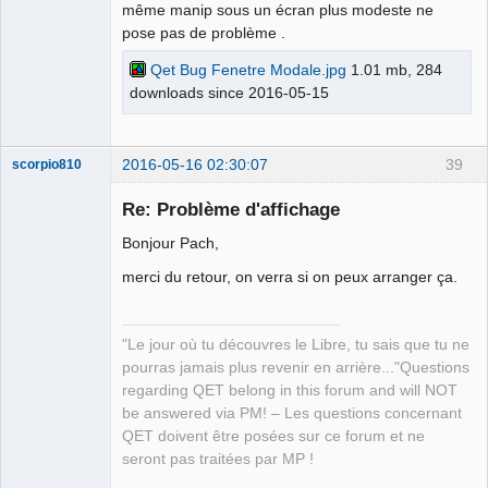
même manip sous un écran plus modeste ne
pose pas de problème .
Qet Bug Fenetre Modale.jpg
1.01 mb, 284
downloads since 2016-05-15
2016-05-16 02:30:07
39
scorpio810
Re: Problème d'affichage
Bonjour Pach,
merci du retour, on verra si on peux arranger ça.
"Le jour où tu découvres le Libre, tu sais que tu ne
pourras jamais plus revenir en arrière..."Questions
QElectroTech
Team
regarding QET belong in this forum and will NOT
Manager,
be answered via PM! – Les questions concernant
Developer,
Packager
QET doivent être posées sur ce forum et ne
Offline
seront pas traitées par MP !