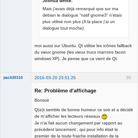
Joshua wrote:
Mais j'avais déjà remarqué que sur ma
German
translator
debian le dialogue "natif gnome3" n’étais
Offline
plus utilisé non plus (A la place j'ai un
dialogue tout moche).
moi aussi sur Ubuntu. Qt utilise les icônes fallback
du vieux gnome (les vieux trucs marrons facon
windows XP). Je pense que ca vient de Qt.
2016-03-20 23:51:25
30
pach30310
Membre
Re: Problème d'affichage
Offline
Bonsoir
Q(e)t semble de bonne humeur ce soir et a décidé
de m'afficher les lecteurs réseaux
.
Je n'ai fait aucun changement par rapport au
précédent lancement , qui pour info était le
premier de la toute fraiche installation de la