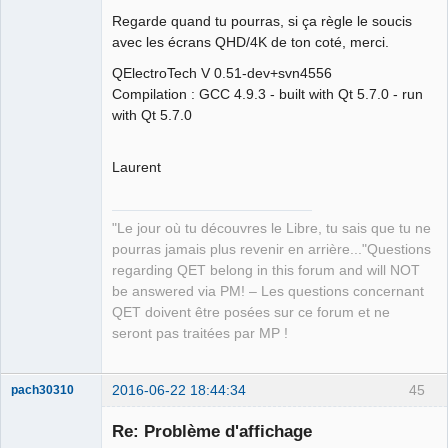
QElectroTech
Regarde quand tu pourras, si ça règle le soucis
Team
avec les écrans QHD/4K de ton coté, merci.
Manager,
Developer,
Packager
QElectroTech V 0.51-dev+svn4556
Offline
Compilation : GCC 4.9.3 - built with Qt 5.7.0 - run
with Qt 5.7.0
Laurent
"Le jour où tu découvres le Libre, tu sais que tu ne
pourras jamais plus revenir en arrière..."Questions
regarding QET belong in this forum and will NOT
be answered via PM! – Les questions concernant
QET doivent être posées sur ce forum et ne
seront pas traitées par MP !
2016-06-22 18:44:34
45
pach30310
Membre
Re: Problème d'affichage
Offline