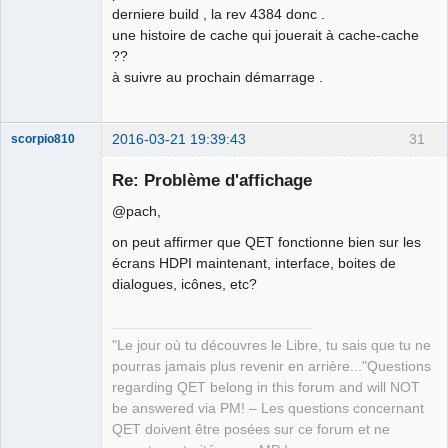
derniere build , la rev 4384 donc .
une histoire de cache qui jouerait à cache-cache
??
à suivre au prochain démarrage .
2016-03-21 19:39:43
31
scorpio810
Re: Problème d'affichage
@pach,
on peut affirmer que QET fonctionne bien sur les
écrans HDPI maintenant, interface, boites de
dialogues, icônes, etc?
QElectroTech
Team
"Le jour où tu découvres le Libre, tu sais que tu ne
Manager,
pourras jamais plus revenir en arrière..."Questions
Developer,
Packager
regarding QET belong in this forum and will NOT
Offline
be answered via PM! – Les questions concernant
QET doivent être posées sur ce forum et ne