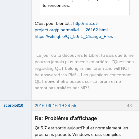
QElectroTech
tu rencontres.
Team
Manager,
Developer,
Packager
C'est pour bientôt :
http://lists.qt-
Offline
project.org/pipermail/d … 26162.html
https://wiki.qt.io/Qt_5.6.1_Change_Files
"Le jour où tu découvres le Libre, tu sais que tu ne
pourras jamais plus revenir en arrière..."Questions
regarding QET belong in this forum and will NOT
be answered via PM! – Les questions concernant
QET doivent être posées sur ce forum et ne
seront pas traitées par MP !
2016-06-16 19:24:55
43
scorpio810
Re: Problème d'affichage
Qt 5.7 est sortie aujourd'hui et normalement les
prochains paquets Windows cross-compilés