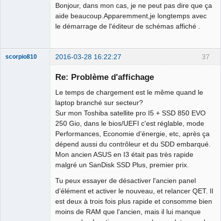
Bonjour, dans mon cas, je ne peut pas dire que ça
aide beaucoup.Apparemment,je longtemps avec
le démarrage de l'éditeur de schémas affiché .
2016-03-28 16:22:27
37
scorpio810
Re: Problème d'affichage
Le temps de chargement est le même quand le
laptop branché sur secteur?
Sur mon Toshiba satellite pro I5 + SSD 850 EVO
250 Gio, dans le bios/UEFI c'est réglable, mode
Performances, Economie d’énergie, etc, après ça
dépend aussi du contrôleur et du SDD embarqué.
QElectroTech
Mon ancien ASUS en I3 était pas très rapide
Team
malgré un SanDisk SSD Plus, premier prix.
Manager,
Developer,
Packager
Tu peux essayer de désactiver l'ancien panel
Offline
d’élément et activer le nouveau, et relancer QET. Il
est deux à trois fois plus rapide et consomme bien
moins de RAM que l'ancien, mais il lui manque