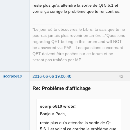
reste plus qu'a attendre la sortie de Qt 5.6.1 et
voir si ça corrige le problème que tu rencontres.
"Le jour où tu découvres le Libre, tu sais que tu ne
QElectroTech
Team
pourras jamais plus revenir en arrière..."Questions
Manager,
regarding QET belong in this forum and will NOT
Developer,
Packager
be answered via PM! – Les questions concernant
Offline
QET doivent être posées sur ce forum et ne
seront pas traitées par MP !
2016-06-06 19:00:40
42
scorpio810
Re: Problème d'affichage
scorpio810 wrote:
Bonjour Pach,
reste plus qu'a attendre la sortie de Qt
5.6.1 et voir si ça corrige le problème que