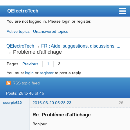
QElectroTech
You are not logged in.
Please login or register.
Index
Active topics
Unanswered topics
User list
Search
QElectroTech
→
FR : Aide, suggestions, discussions, ...
→
Problème d'affichage
Register
Pages
Previous
1
2
Login
You must
login
or
register
to post a reply
Site officiel
RSS topic feed
Wiki
Posts: 26 to 46 of 46
BugTracker
2016-03-20 05:28:23
26
scorpio810
Videos
Re: Problème d'affichage
Manual 0.9
Bonjour,
Manual 0.8_cs