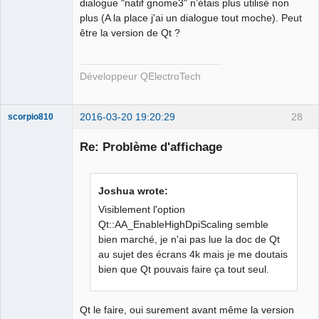
dialogue "natif gnome3" n’étais plus utilisé non
plus (A la place j'ai un dialogue tout moche). Peut
être la version de Qt ?
QElectroTech
Team
Developer
Développeur QElectroTech
Offline
2016-03-20 19:20:29
28
scorpio810
Re: Problème d'affichage
Joshua wrote:
Visiblement l'option
Qt::AA_EnableHighDpiScaling semble
bien marché, je n'ai pas lue la doc de Qt
QElectroTech
au sujet des écrans 4k mais je me doutais
Team
bien que Qt pouvais faire ça tout seul.
Manager,
Developer,
Packager
Offline
Qt le faire, oui surement avant même la version