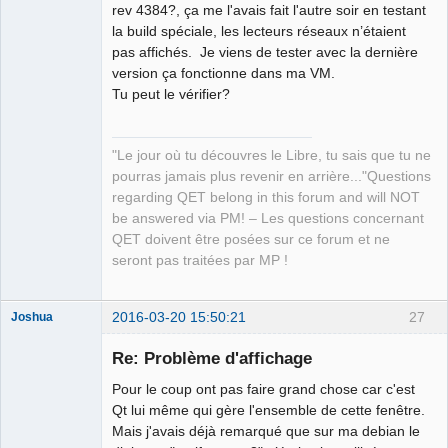
rev 4384?, ça me l'avais fait l'autre soir en testant
la build spéciale, les lecteurs réseaux n’étaient
Github
pas affichés. Je viens de tester avec la dernière
Google_Search
version ça fonctionne dans ma VM.
Tu peut le vérifier?
QElectroTech
Team
Manager,
Developer,
Packager
"Le jour où tu découvres le Libre, tu sais que tu ne
Offline
pourras jamais plus revenir en arrière..."Questions
regarding QET belong in this forum and will NOT
be answered via PM! – Les questions concernant
QET doivent être posées sur ce forum et ne
seront pas traitées par MP !
2016-03-20 15:50:21
27
Joshua
Re: Problème d'affichage
Pour le coup ont pas faire grand chose car c'est
Qt lui même qui gère l'ensemble de cette fenêtre.
Mais j'avais déjà remarqué que sur ma debian le