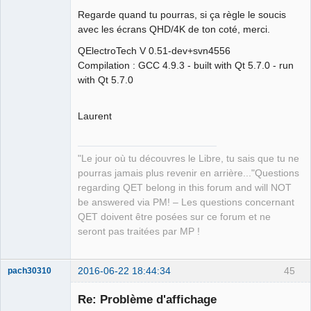
QElectroTech
Regarde quand tu pourras, si ça règle le soucis
Team
avec les écrans QHD/4K de ton coté, merci.
Manager,
Developer,
Packager
QElectroTech V 0.51-dev+svn4556
Offline
Compilation : GCC 4.9.3 - built with Qt 5.7.0 - run
with Qt 5.7.0
Laurent
"Le jour où tu découvres le Libre, tu sais que tu ne
pourras jamais plus revenir en arrière..."Questions
regarding QET belong in this forum and will NOT
be answered via PM! – Les questions concernant
QET doivent être posées sur ce forum et ne
seront pas traitées par MP !
2016-06-22 18:44:34
45
pach30310
Membre
Re: Problème d'affichage
Offline