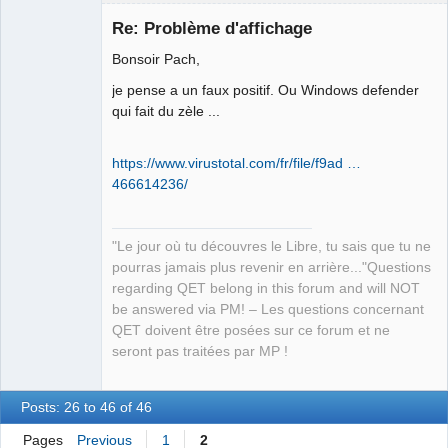
Re: Problème d'affichage
Bonsoir Pach,
je pense a un faux positif. Ou Windows defender
qui fait du zèle ...
https://www.virustotal.com/fr/file/f9ad …
QElectroTech
466614236/
Team
Manager,
Developer,
Packager
"Le jour où tu découvres le Libre, tu sais que tu ne
Offline
pourras jamais plus revenir en arrière..."Questions
regarding QET belong in this forum and will NOT
be answered via PM! – Les questions concernant
QET doivent être posées sur ce forum et ne
seront pas traitées par MP !
Posts: 26 to 46 of 46
Pages
Previous
1
2