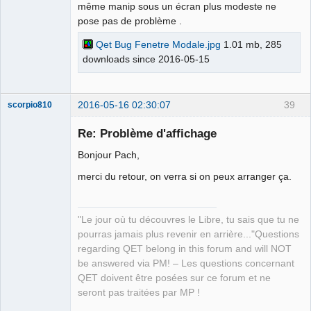
même manip sous un écran plus modeste ne
pose pas de problème .
Qet Bug Fenetre Modale.jpg
1.01 mb, 285
downloads since 2016-05-15
2016-05-16 02:30:07
39
scorpio810
Re: Problème d'affichage
Bonjour Pach,
merci du retour, on verra si on peux arranger ça.
"Le jour où tu découvres le Libre, tu sais que tu ne
pourras jamais plus revenir en arrière..."Questions
QElectroTech
Team
regarding QET belong in this forum and will NOT
Manager,
be answered via PM! – Les questions concernant
Developer,
Packager
QET doivent être posées sur ce forum et ne
Offline
seront pas traitées par MP !