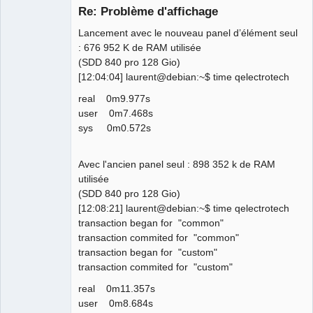
Re: Problème d'affichage
Lancement avec le nouveau panel d’élément seul
: 676 952 K de RAM utilisée
(SDD 840 pro 128 Gio)
[12:04:04] laurent@debian:~$ time qelectrotech
real 0m9.977s
user 0m7.468s
QElectroTech
Team
sys 0m0.572s
Manager,
Developer,
Packager
Avec l'ancien panel seul : 898 352 k de RAM
Offline
utilisée
(SDD 840 pro 128 Gio)
[12:08:21] laurent@debian:~$ time qelectrotech
transaction began for "common"
transaction commited for "common"
transaction began for "custom"
transaction commited for "custom"
real 0m11.357s
user 0m8.684s