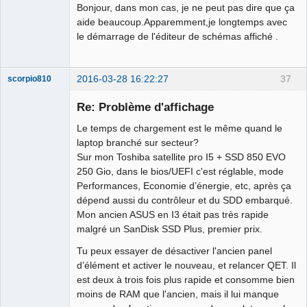
Bonjour, dans mon cas, je ne peut pas dire que ça
aide beaucoup.Apparemment,je longtemps avec
le démarrage de l'éditeur de schémas affiché .
2016-03-28 16:22:27
37
scorpio810
Re: Problème d'affichage
Le temps de chargement est le même quand le
laptop branché sur secteur?
Sur mon Toshiba satellite pro I5 + SSD 850 EVO
250 Gio, dans le bios/UEFI c'est réglable, mode
Performances, Economie d’énergie, etc, après ça
dépend aussi du contrôleur et du SDD embarqué.
QElectroTech
Mon ancien ASUS en I3 était pas très rapide
Team
malgré un SanDisk SSD Plus, premier prix.
Manager,
Developer,
Packager
Tu peux essayer de désactiver l'ancien panel
Offline
d’élément et activer le nouveau, et relancer QET. Il
est deux à trois fois plus rapide et consomme bien
moins de RAM que l'ancien, mais il lui manque