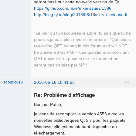
seront basé sur cette nouvelle version de Qt .
https://github.com/mxe/mxe/issues/1396
http://blog.qt.io/blog/2016/06/16/qt-5-7-released/
QElectroTech
Team
"Le jour où tu découvres le Libre, tu sais que tu ne
Manager,
Developer,
pourras jamais plus revenir en arrière..."Questions
Packager
regarding QET belong in this forum and will NOT
Offline
be answered via PM! – Les questions concernant
QET doivent être posées sur ce forum et ne
seront pas traitées par MP !
2016-06-18 18:41:53
44
scorpio810
Re: Problème d'affichage
Bonjour Patch,
je viens de recompiler la version 4556 avec les
nouvelles bibliothèques Qt 5.7 pour les paquets
Windows, elle est maintenant disponible au
téléchargement.