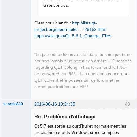
QElectroTech
tu rencontres.
Team
Manager,
Developer,
Packager
C'est pour bientôt :
http://lists.qt-
Offline
project.org/pipermail/d … 26162.html
https://wiki.qt.io/Qt_5.6.1_Change_Files
"Le jour où tu découvres le Libre, tu sais que tu ne
pourras jamais plus revenir en arrière..."Questions
regarding QET belong in this forum and will NOT
be answered via PM! – Les questions concernant
QET doivent être posées sur ce forum et ne
seront pas traitées par MP !
2016-06-16 19:24:55
43
scorpio810
Re: Problème d'affichage
Qt 5.7 est sortie aujourd'hui et normalement les
prochains paquets Windows cross-compilés