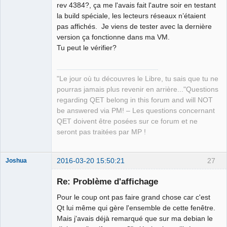
rev 4384?, ça me l'avais fait l'autre soir en testant
la build spéciale, les lecteurs réseaux n’étaient
Github
pas affichés. Je viens de tester avec la dernière
Google_Search
version ça fonctionne dans ma VM.
Tu peut le vérifier?
QElectroTech
Team
Manager,
Developer,
Packager
"Le jour où tu découvres le Libre, tu sais que tu ne
Offline
pourras jamais plus revenir en arrière..."Questions
regarding QET belong in this forum and will NOT
be answered via PM! – Les questions concernant
QET doivent être posées sur ce forum et ne
seront pas traitées par MP !
2016-03-20 15:50:21
27
Joshua
Re: Problème d'affichage
Pour le coup ont pas faire grand chose car c'est
Qt lui même qui gère l'ensemble de cette fenêtre.
Mais j'avais déjà remarqué que sur ma debian le