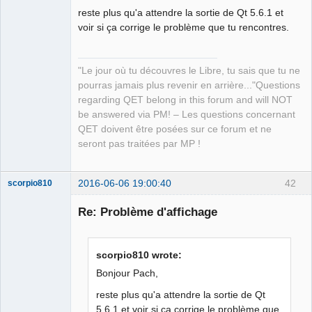
reste plus qu'a attendre la sortie de Qt 5.6.1 et
voir si ça corrige le problème que tu rencontres.
"Le jour où tu découvres le Libre, tu sais que tu ne
QElectroTech
Team
pourras jamais plus revenir en arrière..."Questions
Manager,
regarding QET belong in this forum and will NOT
Developer,
Packager
be answered via PM! – Les questions concernant
Offline
QET doivent être posées sur ce forum et ne
seront pas traitées par MP !
2016-06-06 19:00:40
42
scorpio810
Re: Problème d'affichage
scorpio810 wrote:
Bonjour Pach,
reste plus qu'a attendre la sortie de Qt
5.6.1 et voir si ça corrige le problème que