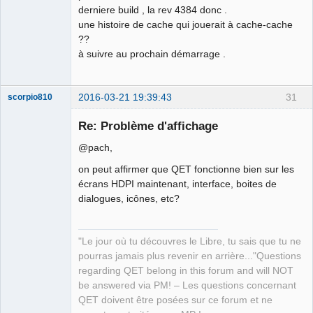
derniere build , la rev 4384 donc .
une histoire de cache qui jouerait à cache-cache
??
à suivre au prochain démarrage .
2016-03-21 19:39:43
31
scorpio810
Re: Problème d'affichage
@pach,
on peut affirmer que QET fonctionne bien sur les
écrans HDPI maintenant, interface, boites de
dialogues, icônes, etc?
QElectroTech
Team
"Le jour où tu découvres le Libre, tu sais que tu ne
Manager,
pourras jamais plus revenir en arrière..."Questions
Developer,
Packager
regarding QET belong in this forum and will NOT
Offline
be answered via PM! – Les questions concernant
QET doivent être posées sur ce forum et ne