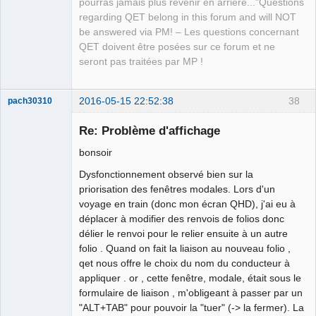
pourras jamais plus revenir en arrière..."Questions
regarding QET belong in this forum and will NOT
be answered via PM! – Les questions concernant
QET doivent être posées sur ce forum et ne
seront pas traitées par MP !
2016-05-15 22:52:38
38
pach30310
Membre
Re: Problème d'affichage
Offline
bonsoir
Dysfonctionnement observé bien sur la
priorisation des fenêtres modales. Lors d'un
voyage en train (donc mon écran QHD), j'ai eu à
déplacer à modifier des renvois de folios donc
délier le renvoi pour le relier ensuite à un autre
folio . Quand on fait la liaison au nouveau folio ,
qet nous offre le choix du nom du conducteur à
appliquer . or , cette fenêtre, modale, était sous le
formulaire de liaison , m'obligeant à passer par un
"ALT+TAB" pour pouvoir la "tuer" (-> la fermer). La