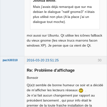
Joshua wrote:
Mais j'avais déjà remarqué que sur ma
German
translator
debian le dialogue "natif gnome3" n’étais
Offline
plus utilisé non plus (A la place j'ai un
dialogue tout moche).
moi aussi sur Ubuntu. Qt utilise les icônes fallback
du vieux gnome (les vieux trucs marrons facon
windows XP). Je pense que ca vient de Qt.
2016-03-20 23:51:25
30
pach30310
Membre
Re: Problème d'affichage
Offline
Bonsoir
Q(e)t semble de bonne humeur ce soir et a décidé
de m'afficher les lecteurs réseaux
.
Je n'ai fait aucun changement par rapport au
précédent lancement , qui pour info était le
premier de la toute fraiche installation de la