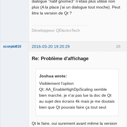
dialogue "natif gnome3" n’étais plus utilisé non
plus (A la place j'ai un dialogue tout moche). Peut
être la version de Qt ?
QElectroTech
Team
Developer
Développeur QElectroTech
Offline
2016-03-20 19:20:29
28
scorpio810
Re: Problème d'affichage
Joshua wrote:
Visiblement l'option
Qt::AA_EnableHighDpiScaling semble
bien marché, je n'ai pas lue la doc de Qt
QElectroTech
au sujet des écrans 4k mais je me doutais
Team
bien que Qt pouvais faire ça tout seul.
Manager,
Developer,
Packager
Offline
Qt le faire, oui surement avant même la version