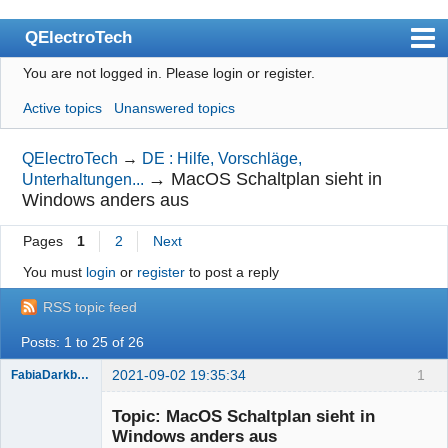
QElectroTech
You are not logged in.
Please login or register.
Index
Active topics
Unanswered topics
User list
Search
QElectroTech
→
DE : Hilfe, Vorschläge,
→
MacOS Schaltplan sieht in
Unterhaltungen...
Register
Windows anders aus
Login
Pages
1
2
Next
Site officiel
You must
login
or
register
to post a reply
Wiki
RSS topic feed
BugTracker
Posts: 1 to 25 of 26
Videos
2021-09-02 19:35:34
1
FabiaDarkblue
Manual 0.9
Topic: MacOS Schaltplan sieht in
Windows anders aus
Manual 0.8_cs