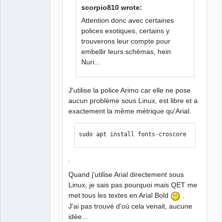
Team
scorpio810 wrote:
Manager,
Developer,
Attention donc avec certaines
Packager
polices exotiques, certains y
Offline
trouverons leur compte pour
embellir leurs schémas, hein
Nuri...
J'utilise la police Arimo car elle ne pose
aucun problème sous Linux, est libre et a
exactement la même métrique qu'Arial.
sudo apt install fonts-croscore
.
Quand j'utilise Arial directement sous
Linux, je sais pas pourquoi mais QET me
met tous les textes en Arial Bold
.
J'ai pas trouvé d'où cela venait, aucune
idée...