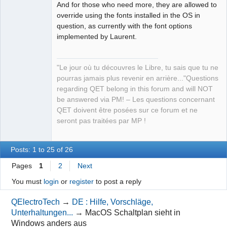
And for those who need more, they are allowed to
override using the fonts installed in the OS in
question, as currently with the font options
implemented by Laurent.
"Le jour où tu découvres le Libre, tu sais que tu ne
pourras jamais plus revenir en arrière..."Questions
regarding QET belong in this forum and will NOT
be answered via PM! – Les questions concernant
QET doivent être posées sur ce forum et ne
seront pas traitées par MP !
Posts: 1 to 25 of 26
Pages
1
2
Next
You must
login
or
register
to post a reply
QElectroTech
→
DE : Hilfe, Vorschläge,
Unterhaltungen...
→
MacOS Schaltplan sieht in
Windows anders aus