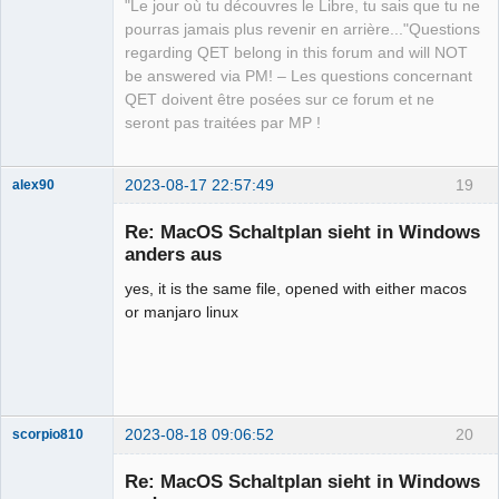
"Le jour où tu découvres le Libre, tu sais que tu ne
pourras jamais plus revenir en arrière..."Questions
QElectroTech
regarding QET belong in this forum and will NOT
Team
be answered via PM! – Les questions concernant
Manager,
Developer,
QET doivent être posées sur ce forum et ne
Packager
seront pas traitées par MP !
Offline
2023-08-17 22:57:49
19
alex90
Nouveau
membre
Re: MacOS Schaltplan sieht in Windows
Offline
anders aus
yes, it is the same file, opened with either macos
or manjaro linux
2023-08-18 09:06:52
20
scorpio810
Re: MacOS Schaltplan sieht in Windows