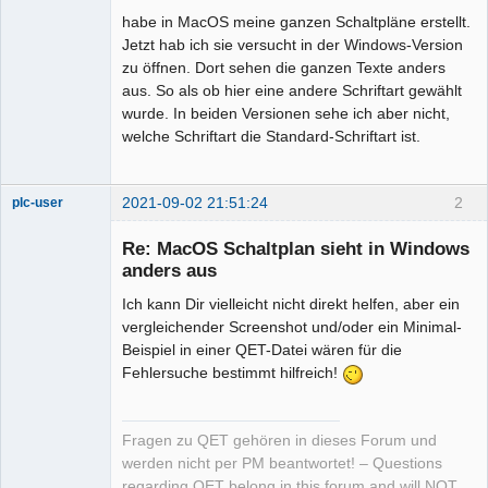
habe in MacOS meine ganzen Schaltpläne erstellt.
Github
Jetzt hab ich sie versucht in der Windows-Version
zu öffnen. Dort sehen die ganzen Texte anders
Google_Search
aus. So als ob hier eine andere Schriftart gewählt
wurde. In beiden Versionen sehe ich aber nicht,
Membre
welche Schriftart die Standard-Schriftart ist.
Offline
2021-09-02 21:51:24
2
plc-user
Moderator
Re: MacOS Schaltplan sieht in Windows
Offline
anders aus
Ich kann Dir vielleicht nicht direkt helfen, aber ein
vergleichender Screenshot und/oder ein Minimal-
Beispiel in einer QET-Datei wären für die
Fehlersuche bestimmt hilfreich!
Fragen zu QET gehören in dieses Forum und
werden nicht per PM beantwortet! – Questions
regarding QET belong in this forum and will NOT