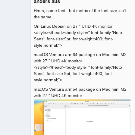
anders aus
Hmm, same font...but metric of the font size isn't
the same...
On Linux Debian on 27 " UHD 4K monitor
</style></head><body style=" font-family:'Noto
Sans'; font-size:9pt; font-weight:400; font-
QElectroTech
Team
style:normal;">
Manager,
Developer,
macOS Ventura arm64 package on Mac mini M2
Packager
with 27 " UHD 4K monitor
Offline
</style></head><body style=" font-family:'Noto
Sans'; font-size:9pt; font-weight:400; font-
style:normal;">
macOS Ventura arm64 package on Mac mini M2
with 27 " UHD 4K monitor