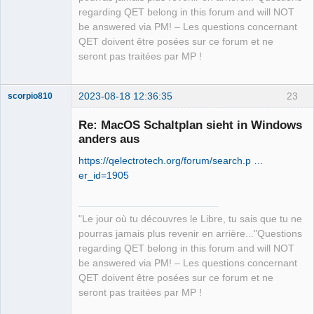
Offline
regarding QET belong in this forum and will NOT
be answered via PM! – Les questions concernant
QET doivent être posées sur ce forum et ne
seront pas traitées par MP !
2023-08-18 12:36:35
23
scorpio810
Re: MacOS Schaltplan sieht in Windows
anders aus
https://qelectrotech.org/forum/search.p …
er_id=1905
"Le jour où tu découvres le Libre, tu sais que tu ne
QElectroTech
pourras jamais plus revenir en arrière..."Questions
Team
regarding QET belong in this forum and will NOT
Manager,
Developer,
be answered via PM! – Les questions concernant
Packager
QET doivent être posées sur ce forum et ne
Offline
seront pas traitées par MP !