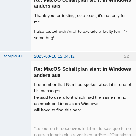
Offline
anders aus
Thank you for testing, so atleast, it's not only for
me.
I also tested with Arial, to exclude a faulty font ->
same bug!
2023-08-18 12:34:42
22
scorpio810
Re: MacOS Schaltplan sieht in Windows
anders aus
I remember that Nuri had spoken about it in one of
his messages,
he said to use a font which had the same metric
as much on Linux as on Windows,
will have to find this post....
QElectroTech
Team
Manager,
Developer,
"Le jour où tu découvres le Libre, tu sais que tu ne
Packager
pourras jamais plus revenir en arrière..."Questions