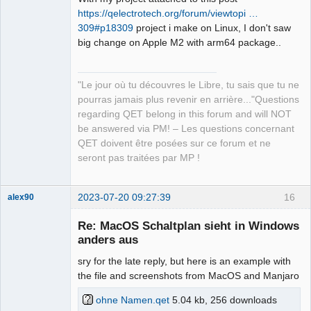
https://qelectrotech.org/forum/viewtopi …
309#p18309
project i make on Linux, I don't saw
QElectroTech
big change on Apple M2 with arm64 package..
Team
Manager,
Developer,
Packager
"Le jour où tu découvres le Libre, tu sais que tu ne
Offline
pourras jamais plus revenir en arrière..."Questions
regarding QET belong in this forum and will NOT
be answered via PM! – Les questions concernant
QET doivent être posées sur ce forum et ne
seront pas traitées par MP !
2023-07-20 09:27:39
16
alex90
Nouveau
membre
Re: MacOS Schaltplan sieht in Windows
Offline
anders aus
sry for the late reply, but here is an example with
the file and screenshots from MacOS and Manjaro
ohne Namen.qet
5.04 kb, 256 downloads