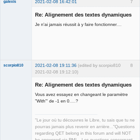
2021-02-08 16:42:01
7
galexis
Membre
Re: Alignement des textes dynamiques
Offline
Je n'ai jamais réussit à y faire fonctionner....
2021-02-08 19:11:36
(edited by scorpio810
8
scorpio810
2021-02-08 19:12:10)
Re: Alignement des textes dynamiques
Vous avez essayez en changeant le paramètre
"With"' de -1 en 0.....?
"Le jour où tu découvres le Libre, tu sais que tu ne
pourras jamais plus revenir en arrière..."Questions
QElectroTech
regarding QET belong in this forum and will NOT
Team
be answered via PM! – Les questions concernant