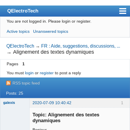
QElectroTech
You are not logged in.
Please login or register.
Index
Active topics
Unanswered topics
User list
Search
QElectroTech
→
FR : Aide, suggestions, discussions, ...
→
Alignement des textes dynamiques
Register
Pages
1
Login
You must
login
or
register
to post a reply
Site officiel
RSS topic feed
Wiki
Posts: 25
BugTracker
2020-07-09 10:40:42
1
galexis
Videos
Membre
Topic: Alignement des textes
Offline
Manual 0.9
dynamiques
Manual 0.8_cs
Bonjour,