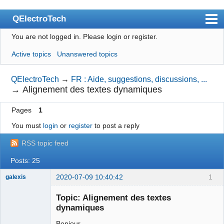
QElectroTech
You are not logged in.
Please login or register.
Index
Active topics
Unanswered topics
User list
Search
QElectroTech
→
FR : Aide, suggestions, discussions, ...
→
Alignement des textes dynamiques
Register
Pages
1
Login
You must
login
or
register
to post a reply
Site officiel
RSS topic feed
Wiki
Posts: 25
BugTracker
2020-07-09 10:40:42
1
galexis
Videos
Membre
Topic: Alignement des textes
Offline
Manual 0.9
dynamiques
Manual 0.8_cs
Bonjour,