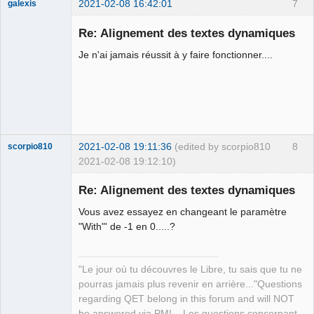
2021-02-08 16:42:01
7
galexis
Membre
Re: Alignement des textes dynamiques
Offline
Je n'ai jamais réussit à y faire fonctionner....
2021-02-08 19:11:36
(edited by scorpio810
8
scorpio810
2021-02-08 19:12:10)
Re: Alignement des textes dynamiques
Vous avez essayez en changeant le paramètre
"With"' de -1 en 0.....?
"Le jour où tu découvres le Libre, tu sais que tu ne
pourras jamais plus revenir en arrière..."Questions
QElectroTech
regarding QET belong in this forum and will NOT
Team
be answered via PM! – Les questions concernant