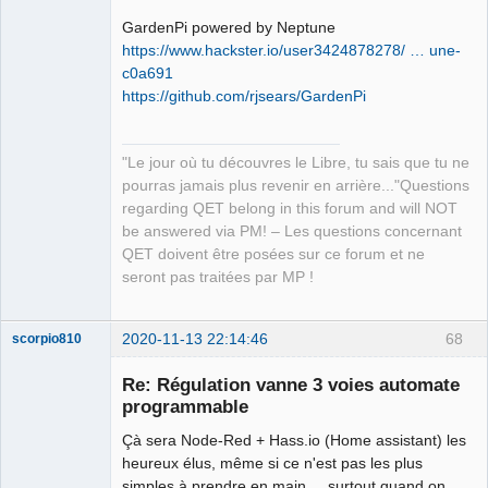
GardenPi powered by Neptune
https://www.hackster.io/user3424878278/ … une-
c0a691
https://github.com/rjsears/GardenPi
"Le jour où tu découvres le Libre, tu sais que tu ne
pourras jamais plus revenir en arrière..."Questions
regarding QET belong in this forum and will NOT
be answered via PM! – Les questions concernant
QET doivent être posées sur ce forum et ne
seront pas traitées par MP !
2020-11-13 22:14:46
68
scorpio810
Re: Régulation vanne 3 voies automate
programmable
Çà sera Node-Red + Hass.io (Home assistant) les
heureux élus, même si ce n'est pas les plus
simples à prendre en main ... surtout quand on