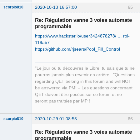
2020-10-13 16:57:00
65
scorpio810
Re: Régulation vanne 3 voies automate
programmable
https://www.hackster.io/user3424878278/ … rol-
119ab7
https://github.com/rjsears/Pool_Fill_Control
QElectroTech
"Le jour où tu découvres le Libre, tu sais que tu ne
Team
pourras jamais plus revenir en arrière..."Questions
Manager,
Developer,
regarding QET belong in this forum and will NOT
Packager
be answered via PM! – Les questions concernant
Offline
QET doivent être posées sur ce forum et ne
seront pas traitées par MP !
2020-10-29 01:08:55
66
scorpio810
Re: Régulation vanne 3 voies automate
programmable