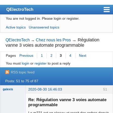
QElectroTech
You are not logged in.
Please login or register.
Index
Active topics
Unanswered topics
User list
Search
→
Régulation
QElectroTech
→
Chez nous les Pros
vanne 3 voies automate programmable
Register
Pages
Previous
1
2
3
4
Next
Login
You must
login
or
register
to post a reply
Site officiel
RSS topic feed
Wiki
Posts: 51 to 75 of 87
BugTracker
2020-08-30 16:46:03
51
galexis
Videos
Membre
Re: Régulation vanne 3 voies automate
Offline
Manual 0.9
programmable
Manual 0.8_cs
Le m221 est en réseau et reçoit des ordres depuis