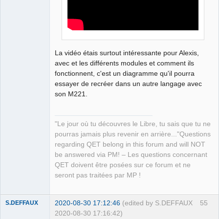
La vidéo étais surtout intéressante pour Alexis,
avec et les différents modules et comment ils
fonctionnent, c'est un diagramme qu'il pourra
essayer de recréer dans un autre langage avec
son M221.
"Le jour où tu découvres le Libre, tu sais que tu ne
pourras jamais plus revenir en arrière..."Questions
regarding QET belong in this forum and will NOT
be answered via PM! – Les questions concernant
QET doivent être posées sur ce forum et ne
seront pas traitées par MP !
2020-08-30 17:12:46
(edited by S.DEFFAUX
55
S.DEFFAUX
2020-08-30 17:16:42)