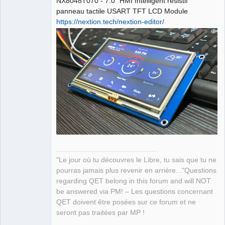
NX8048T070 - 7.0 "HMI Intelligent résistif
panneau tactile USART TFT LCD Module
https://nextion.tech/nextion-editor/
"Le jour où tu découvres le Libre, tu sais que tu ne
pourras jamais plus revenir en arrière..."Questions
regarding QET belong in this forum and will NOT
be answered via PM! – Les questions concernant
QET doivent être posées sur ce forum et ne
seront pas traitées par MP !