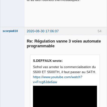
2020-08-30 17:06:07
54
scorpio810
Re: Régulation vanne 3 voies automate
programmable
S.DEFFAUX wrote:
Sofrel vas arreter la commercialisation du
S500 ET S500TH, il faut passer au S4TH.
https://www.youtube.com/watch?
QElectroTech
Team
v=Frcg8Jde6aw
Manager,
Developer,
Packager
Offline