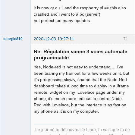
it is now qt c ++ and the raspberry pi => this also
QElectroTech
Team
crashed and i went to a pc (server)
Offline
not perfect too many updates
2020-12-03 19:27:11
71
scorpio810
Re: Régulation vanne 3 voies automate
programmable
Yes, Node-red is not easy to understand ... I've
been tearing my hair out for a few weeks on it, but
it's progressing slowly, shame that the Node-Red
dashboard takes a long time to display in a Iframe
remote widget on my Lovelace page under my
QElectroTech
phone, it's much more tedious to control Node-
Team
Red with Lovelace, but the interface is as fast on
Manager,
Developer,
my phone as it is on my computer.
Packager
Offline
"Le jour où tu découvres le Libre, tu sais que tu ne