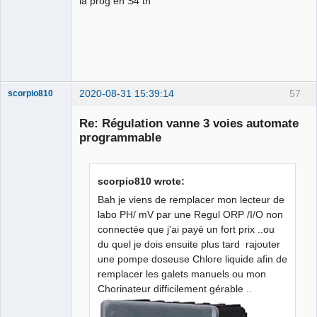
la prog en S4 th
2020-08-31 15:39:14
57
scorpio810
Re: Régulation vanne 3 voies automate
programmable
scorpio810 wrote:
Bah je viens de remplacer mon lecteur de
labo PH/ mV par une Regul ORP /I/O non
connectée que j'ai payé un fort prix ..ou
QElectroTech
Team
du quel je dois ensuite plus tard rajouter
Manager,
une pompe doseuse Chlore liquide afin de
Developer,
Packager
remplacer les galets manuels ou mon
Offline
Chorinateur difficilement gérable ..