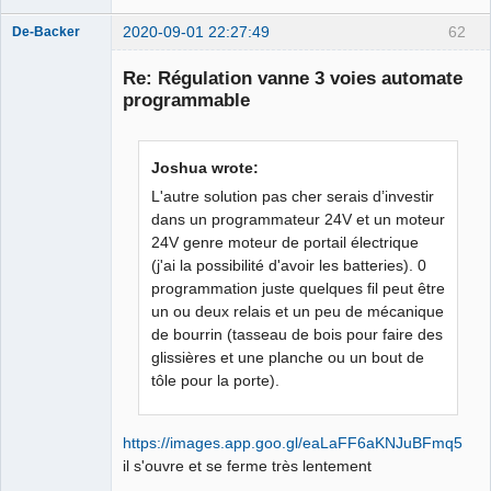
2020-09-01 22:27:49
62
De-Backer
Re: Régulation vanne 3 voies automate
programmable
Joshua wrote:
L'autre solution pas cher serais d’investir
dans un programmateur 24V et un moteur
QElectroTech
24V genre moteur de portail électrique
Team
(j'ai la possibilité d'avoir les batteries). 0
Offline
programmation juste quelques fil peut être
un ou deux relais et un peu de mécanique
de bourrin (tasseau de bois pour faire des
glissières et une planche ou un bout de
tôle pour la porte).
https://images.app.goo.gl/eaLaFF6aKNJuBFmq5
il s'ouvre et se ferme très lentement