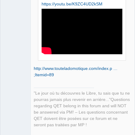
https://youtu.be/K9ZC4UD2kSM
QElectroTech
Team
Manager,
Developer,
Packager
Offline
http://www.touteladomotique.com/index.p …
;Itemid=89
"Le jour où tu découvres le Libre, tu sais que tu ne
pourras jamais plus revenir en arrière..."Questions
regarding QET belong in this forum and will NOT
be answered via PM! – Les questions concernant
QET doivent être posées sur ce forum et ne
seront pas traitées par MP !