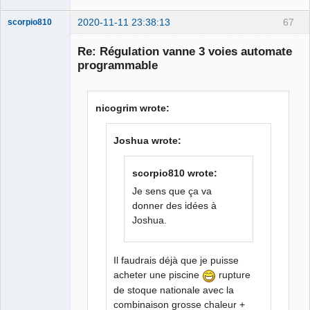
2020-11-11 23:38:13
67
scorpio810
Re: Régulation vanne 3 voies automate
programmable
nicogrim wrote:
Joshua wrote:
QElectroTech
Team
scorpio810 wrote:
Manager,
Developer,
Je sens que ça va
Packager
donner des idées à
Offline
Joshua.
Il faudrais déjà que je puisse
acheter une piscine
rupture
de stoque nationale avec la
combinaison grosse chaleur +