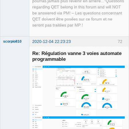
pourras jamais plus revenir en arrière..."Questions
regarding QET belong in this forum and will NOT
be answered via PM! – Les questions concernant
QET doivent être posées sur ce forum et ne
seront pas traitées par MP !
2020-12-04 22:23:23
72
scorpio810
Re: Régulation vanne 3 voies automate
programmable
QElectroTech
Team
Manager,
Developer,
Packager
Offline