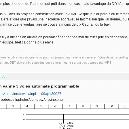
n plus cher que de l'acheter tout prêt dans mon cas, mais l'avantage du DIY c'est que
uis ~8 ans un projet en construction avec un ATMEGA que je n'ai jamais eu le temps d
alère et dire que j'avais une insoleuse et graveuse fait maison que j'ai donné.. puis
nant ce que je voulais faire se trouve a moins de dix € sur ali ou la bay..
t il y a dix ans en arrière on pouvait dépanner pas mal de trucs jeté en déchetterie
n équipé, bref ça donne plus envie..
uvres le Libre, tu sais que tu ne pourras jamais plus revenir en arrière..."Questions regardi
rnant QET doivent être posées sur ce forum et ne seront pas traitées par MP !
8:53
on vanne 3 voies automate programmable
ticz.com/forum/viewtopi … 09#p130027