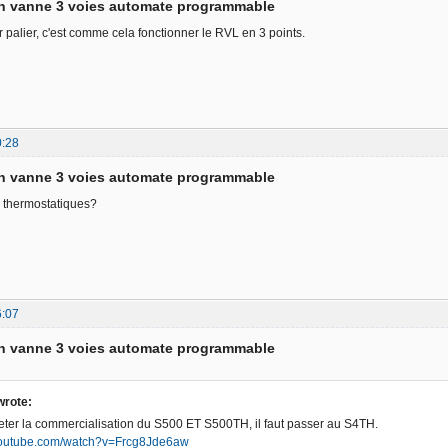
on vanne 3 voies automate programmable
r palier, c'est comme cela fonctionner le RVL en 3 points.
0:28
on vanne 3 voies automate programmable
s thermostatiques?
6:07
on vanne 3 voies automate programmable
rote:
reter la commercialisation du S500 ET S500TH, il faut passer au S4TH.
youtube.com/watch?v=Frcg8Jde6aw