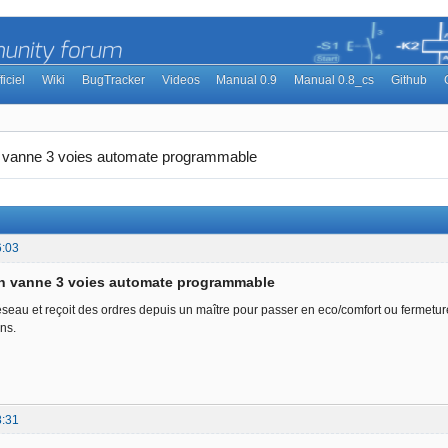
ficiel
Wiki
BugTracker
Videos
Manual 0.9
Manual 0.8_cs
Github
n vanne 3 voies automate programmable
6:03
on vanne 3 voies automate programmable
seau et reçoit des ordres depuis un maître pour passer en eco/comfort ou fermeture f
ns.
8:31