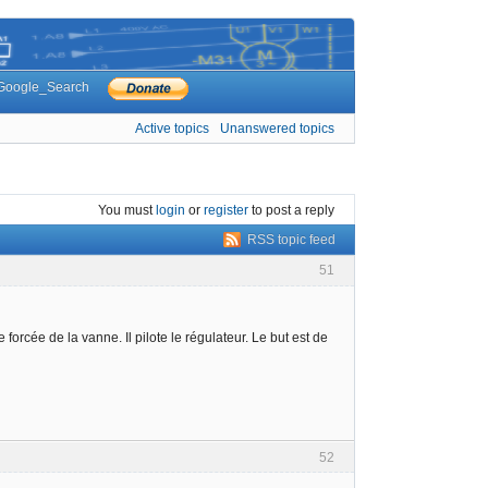
Google_Search
Active topics
Unanswered topics
You must
login
or
register
to post a reply
RSS topic feed
51
orcée de la vanne. Il pilote le régulateur. Le but est de
52