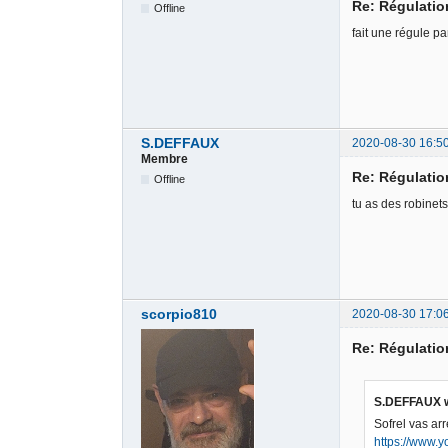
Re: Régulati
Offline
fait une régule pa
S.DEFFAUX
2020-08-30 16:5
Membre
Re: Régulati
Offline
tu as des robinet
scorpio810
2020-08-30 17:0
Re: Régulati
S.DEFFAUX w
Sofrel vas ar
https://www.