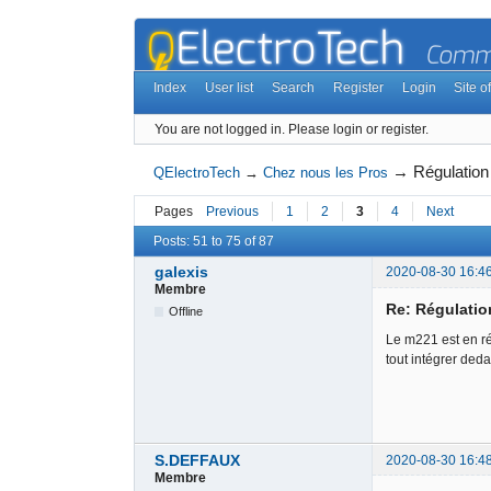
Index
User list
Search
Register
Login
Site of
You are not logged in.
Please login or register.
→
Régulatio
QElectroTech
→
Chez nous les Pros
Pages
Previous
1
2
3
4
Next
Posts: 51 to 75 of 87
galexis
2020-08-30 16:4
Membre
Re: Régulati
Offline
Le m221 est en ré
tout intégrer deda
S.DEFFAUX
2020-08-30 16:4
Membre