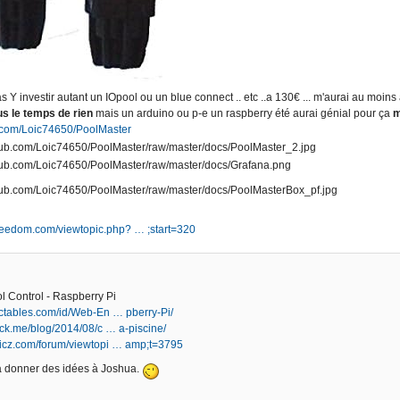
 Y investir autant un IOpool ou un blue connect .. etc ..a 130€ ... m'aurai au moins 
lus le temps de rien
mais un arduino ou p-e un raspberry été aurai génial pour ça
m
b.com/Loic74650/PoolMaster
.jeedom.com/viewtopic.php? … ;start=320
 Control - Raspberry Pi
uctables.com/id/Web-En … pberry-Pi/
orck.me/blog/2014/08/c … a-piscine/
ticz.com/forum/viewtopi … amp;t=3795
a donner des idées à Joshua.