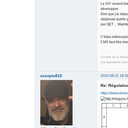
Le DIY revient bie
développer.
Dire que j'ai dep
stripboad quelle g
par QET ... Mainte
C'étais intéressan
CMS faut être bie
"Le jour où tu déco
Les questions conce
scorpio810
2020-08-31 18:3
Re: Régulati
https://www.domo