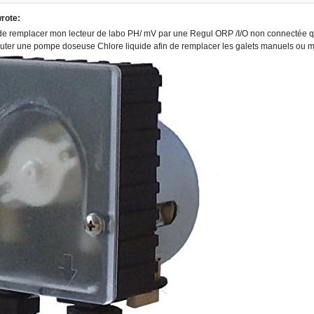
rote:
de remplacer mon lecteur de labo PH/ mV par une Regul ORP /I/O non connectée que j
outer une pompe doseuse Chlore liquide afin de remplacer les galets manuels ou mo