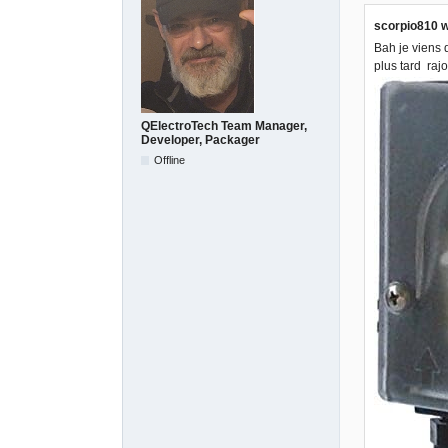
scorpio810 w
Bah je viens 
plus tard raj
QElectroTech Team Manager,
Developer, Packager
Offline