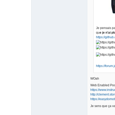
Je pensais pas
qu
e je n'ai p
https://githu
https://forum
WOah
Web Enabled Pool
https://www.instr
http://clement.st
https://easydomo
Je sens que ça v