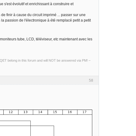
 s'est évolutif et enrichissant à construire et
e finir à cause du circuit imprimé ... passer sur une
 la passion de l'électronique à été remplacé petit a petit
, moniteurs tube, LCD, téléviseur, etc maintenant avec les
ng QET belong in this forum and will NOT be answered via PM! –
58