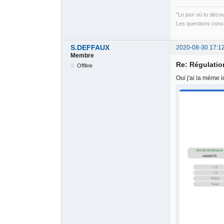
"Le jour où tu déco
Les questions conce
S.DEFFAUX
2020-08-30 17:1
Membre
Re: Régulati
Offline
Oui j'ai la méme 