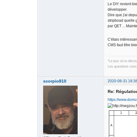
Le DIY revient bie
développer.
Dire que j'ai dep
stripboad quelle g
par QET ... Mainte
C'étais intéressan
CMS faut être bie
"Le jour où tu déco
Les questions conce
scorpio810
2020-08-31 18:3
Re: Régulati
https://www.domo