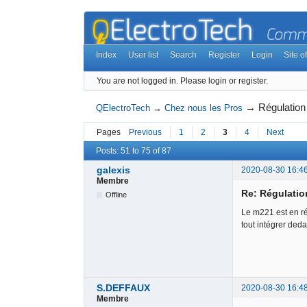
Index
User list
Search
Register
Login
Site of
You are not logged in.
Please login or register.
→
Régulatio
QElectroTech
→
Chez nous les Pros
Pages
Previous
1
2
3
4
Next
Posts: 51 to 75 of 87
galexis
2020-08-30 16:4
Membre
Re: Régulati
Offline
Le m221 est en ré
tout intégrer deda
S.DEFFAUX
2020-08-30 16:4
Membre