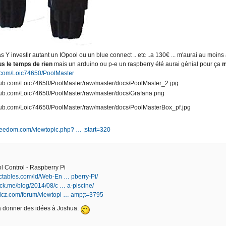
 Y investir autant un IOpool ou un blue connect .. etc ..a 130€ ... m'aurai au moins 
lus le temps de rien
mais un arduino ou p-e un raspberry été aurai génial pour ça
m
b.com/Loic74650/PoolMaster
.jeedom.com/viewtopic.php? … ;start=320
 Control - Raspberry Pi
uctables.com/id/Web-En … pberry-Pi/
orck.me/blog/2014/08/c … a-piscine/
ticz.com/forum/viewtopi … amp;t=3795
a donner des idées à Joshua.