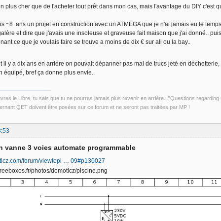
n plus cher que de l'acheter tout prêt dans mon cas, mais l'avantage du DIY c'est que
uis ~8 ans un projet en construction avec un ATMEGA que je n'ai jamais eu le temps d
alère et dire que j'avais une insoleuse et graveuse fait maison que j'ai donné.. puis
nant ce que je voulais faire se trouve a moins de dix € sur ali ou la bay..
t il y a dix ans en arrière on pouvait dépanner pas mal de trucs jeté en déchetterie
n équipé, bref ça donne plus envie..
uvres le Libre, tu sais que tu ne pourras jamais plus revenir en arrière..."Questions regardi
rnant QET doivent être posées sur ce forum et ne seront pas traitées par MP !
8:53
on vanne 3 voies automate programmable
ticz.com/forum/viewtopi … 09#p130027