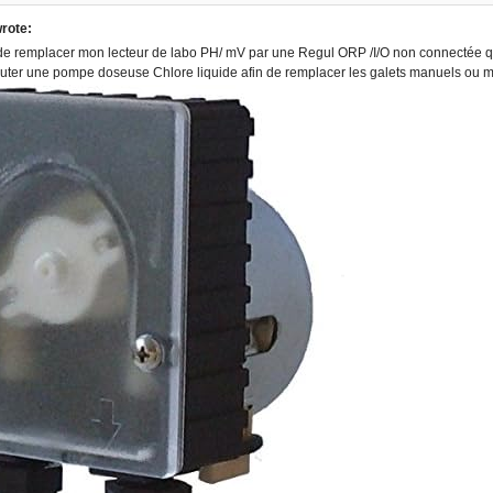
rote:
de remplacer mon lecteur de labo PH/ mV par une Regul ORP /I/O non connectée que j
outer une pompe doseuse Chlore liquide afin de remplacer les galets manuels ou mo