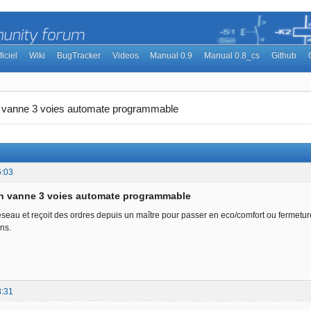
ficiel
Wiki
BugTracker
Videos
Manual 0.9
Manual 0.8_cs
Github
n vanne 3 voies automate programmable
6:03
on vanne 3 voies automate programmable
seau et reçoit des ordres depuis un maître pour passer en eco/comfort ou fermeture f
ns.
8:31