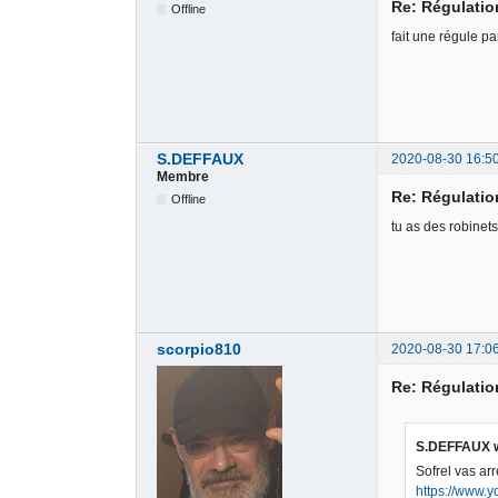
Re: Régulati
Offline
fait une régule pa
S.DEFFAUX
2020-08-30 16:5
Membre
Re: Régulati
Offline
tu as des robinet
scorpio810
2020-08-30 17:0
Re: Régulati
S.DEFFAUX w
Sofrel vas ar
https://www.