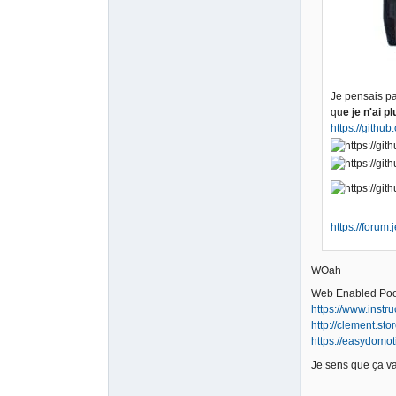
Je pensais pas
qu
e je n'ai p
https://githu
https://forum
WOah
Web Enabled Pool
https://www.instr
http://clement.st
https://easydomo
Je sens que ça v