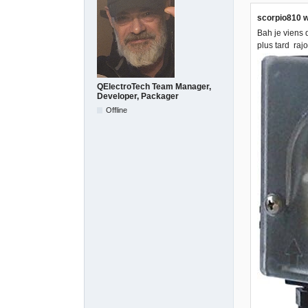
scorpio810 w
Bah je viens 
plus tard raj
QElectroTech Team Manager,
Developer, Packager
Offline