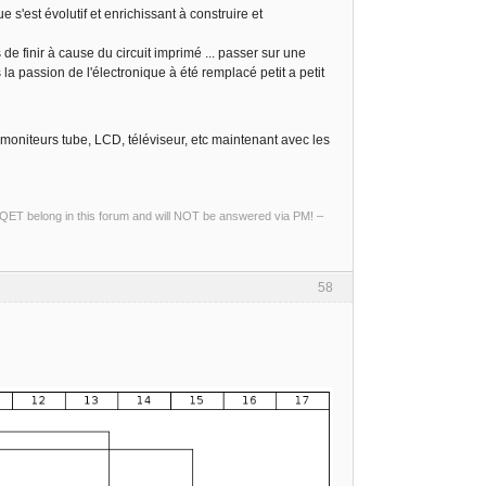
 s'est évolutif et enrichissant à construire et
e finir à cause du circuit imprimé ... passer sur une
 la passion de l'électronique à été remplacé petit a petit
, moniteurs tube, LCD, téléviseur, etc maintenant avec les
ng QET belong in this forum and will NOT be answered via PM! –
58