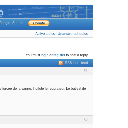
Google_Search
Active topics
Unanswered topics
You must
login
or
register
to post a reply
RSS topic feed
51
orcée de la vanne. Il pilote le régulateur. Le but est de
52