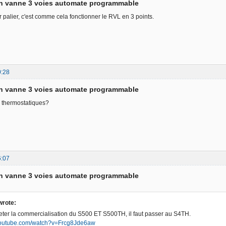
on vanne 3 voies automate programmable
r palier, c'est comme cela fonctionner le RVL en 3 points.
0:28
on vanne 3 voies automate programmable
s thermostatiques?
6:07
on vanne 3 voies automate programmable
rote:
reter la commercialisation du S500 ET S500TH, il faut passer au S4TH.
youtube.com/watch?v=Frcg8Jde6aw