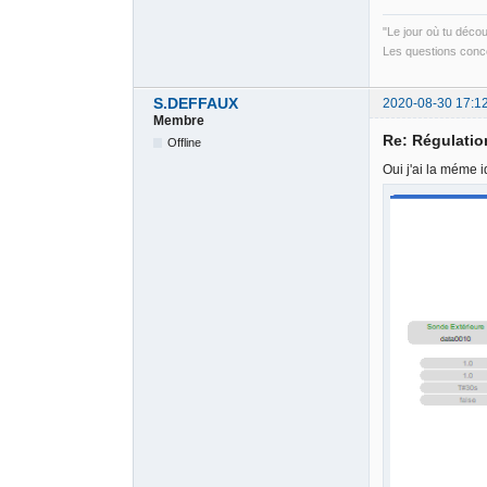
"Le jour où tu déco
Les questions conce
S.DEFFAUX
2020-08-30 17:1
Membre
Re: Régulati
Offline
Oui j'ai la méme 