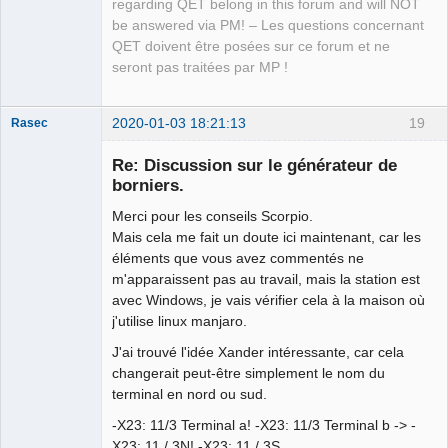
regarding QET belong in this forum and will NOT
be answered via PM! – Les questions concernant
QET doivent être posées sur ce forum et ne
seront pas traitées par MP !
2020-01-03 18:21:13
19
Rasec
Re: Discussion sur le générateur de
borniers.
Merci pour les conseils Scorpio.
Mais cela me fait un doute ici maintenant, car les
éléments que vous avez commentés ne
Membre
m'apparaissent pas au travail, mais la station est
Offline
avec Windows, je vais vérifier cela à la maison où
j'utilise linux manjaro.
J'ai trouvé l'idée Xander intéressante, car cela
changerait peut-être simplement le nom du
terminal en nord ou sud.
-X23: 11/3 Terminal a! -X23: 11/3 Terminal b -> -
X23: 11 / 3N! -X23: 11 / 3S