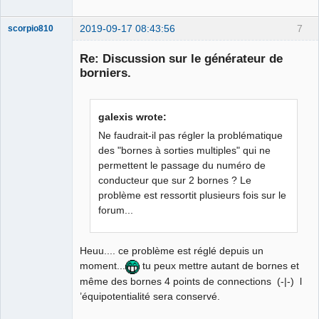
2019-09-17 08:43:56
7
scorpio810
Re: Discussion sur le générateur de
borniers.
galexis wrote:
Ne faudrait-il pas régler la problématique
des "bornes à sorties multiples" qui ne
permettent le passage du numéro de
QElectroTech
Team
conducteur que sur 2 bornes ? Le
Manager,
problème est ressortit plusieurs fois sur le
Developer,
Packager
forum...
Offline
Heuu.... ce problème est réglé depuis un
moment...
tu peux mettre autant de bornes et
même des bornes 4 points de connections (-|-) l
’équipotentialité sera conservé.