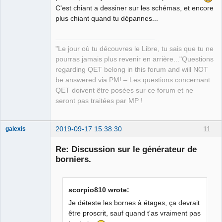
C'est chiant a dessiner sur les schémas, et encore
plus chiant quand tu dépannes...
QElectroTech
Team
"Le jour où tu découvres le Libre, tu sais que tu ne
Manager,
Developer,
pourras jamais plus revenir en arrière..."Questions
Packager
regarding QET belong in this forum and will NOT
Offline
be answered via PM! – Les questions concernant
QET doivent être posées sur ce forum et ne
seront pas traitées par MP !
2019-09-17 15:38:30
11
galexis
Membre
Re: Discussion sur le générateur de
Offline
borniers.
scorpio810 wrote:
Je déteste les bornes à étages, ça devrait
être proscrit, sauf quand t'as vraiment pas