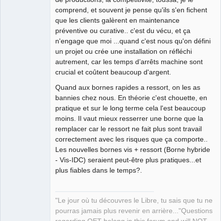
comprend, et souvent je pense qu'ils s'en fichent
que les clients galèrent en maintenance
préventive ou curative.. c'est du vécu, et ça
QElectroTech
n'engage que moi ...quand c'est nous qu'on défini
Team
un projet ou crée une installation on réfléchi
Manager,
Developer,
autrement, car les temps d’arrêts machine sont
Packager
crucial et coûtent beaucoup d'argent.
Offline
Quand aux bornes rapides a ressort, on les as
bannies chez nous. En théorie c'est chouette, en
pratique et sur le long terme cela l'est beaucoup
moins. Il vaut mieux resserrer une borne que la
remplacer car le ressort ne fait plus sont travail
correctement avec les risques que ça comporte..
Les nouvelles bornes vis + ressort (Borne hybride
- Vis-IDC) seraient peut-être plus pratiques...et
plus fiables dans le temps?.
"Le jour où tu découvres le Libre, tu sais que tu ne
pourras jamais plus revenir en arrière..."Questions