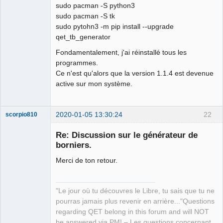
sudo pacman -S python3
sudo pacman -S tk
sudo pytohn3 -m pip install --upgrade
qet_tb_generator
Fondamentalement, j'ai réinstallé tous les
programmes.
Ce n'est qu'alors que la version 1.1.4 est devenue
active sur mon système.
2020-01-05 13:30:24
22
scorpio810
Re: Discussion sur le générateur de
borniers.
Merci de ton retour.
"Le jour où tu découvres le Libre, tu sais que tu ne
pourras jamais plus revenir en arrière..."Questions
QElectroTech
regarding QET belong in this forum and will NOT
Team
be answered via PM! – Les questions concernant