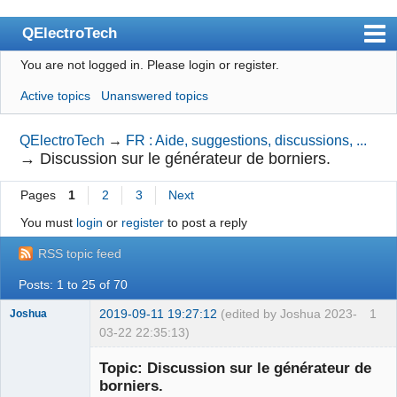
QElectroTech
You are not logged in.
Please login or register.
Index
Active topics
Unanswered topics
User list
Search
QElectroTech
→
FR : Aide, suggestions, discussions, ...
→
Discussion sur le générateur de borniers.
Register
Pages
1
2
3
Next
Login
You must
login
or
register
to post a reply
Site officiel
RSS topic feed
Wiki
Posts: 1 to 25 of 70
BugTracker
2019-09-11 19:27:12
(edited by Joshua 2023-
1
Joshua
Videos
03-22 22:35:13)
Manual 0.9
Topic: Discussion sur le générateur de
borniers.
Manual 0.8_cs