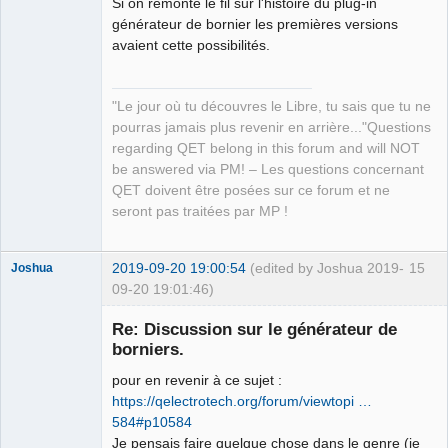
Si on remonte le fil sur l'histoire du plug-in
générateur de bornier les premières versions
avaient cette possibilités.
QElectroTech
"Le jour où tu découvres le Libre, tu sais que tu ne
Team
pourras jamais plus revenir en arrière..."Questions
Manager,
Developer,
regarding QET belong in this forum and will NOT
Packager
be answered via PM! – Les questions concernant
Offline
QET doivent être posées sur ce forum et ne
seront pas traitées par MP !
2019-09-20 19:00:54
(edited by Joshua 2019-
15
Joshua
09-20 19:01:46)
Re: Discussion sur le générateur de
borniers.
pour en revenir à ce sujet :
https://qelectrotech.org/forum/viewtopi …
584#p10584
Je pensais faire quelque chose dans le genre (je