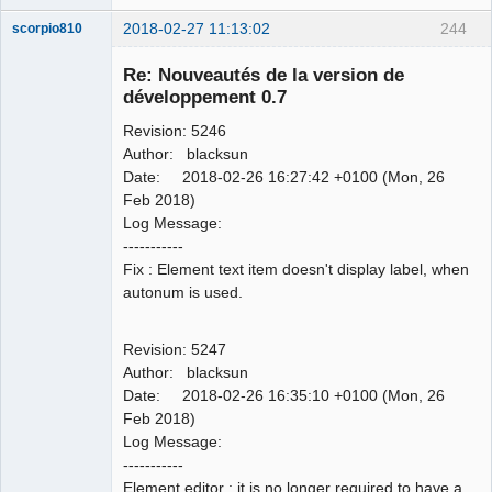
2018-02-27 11:13:02
244
scorpio810
Re: Nouveautés de la version de
développement 0.7
Revision: 5246
Author: blacksun
Date: 2018-02-26 16:27:42 +0100 (Mon, 26
Feb 2018)
Log Message:
QElectroTech
-----------
Team
Fix : Element text item doesn't display label, when
Manager,
Developer,
autonum is used.
Packager
Offline
Revision: 5247
Author: blacksun
Date: 2018-02-26 16:35:10 +0100 (Mon, 26
Feb 2018)
Log Message:
-----------
Element editor : it is no longer required to have a