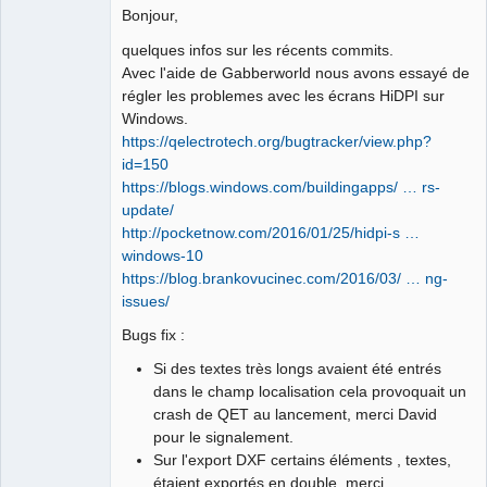
Bonjour,
quelques infos sur les récents commits.
Avec l'aide de Gabberworld nous avons essayé de
régler les problemes avec les écrans HiDPI sur
Windows.
QElectroTech
Team
https://qelectrotech.org/bugtracker/view.php?
Manager,
id=150
Developer,
Packager
https://blogs.windows.com/buildingapps/ … rs-
Offline
update/
http://pocketnow.com/2016/01/25/hidpi-s …
windows-10
https://blog.brankovucinec.com/2016/03/ … ng-
issues/
Bugs fix :
Si des textes très longs avaient été entrés
dans le champ localisation cela provoquait un
crash de QET au lancement, merci David
pour le signalement.
Sur l'export DXF certains éléments , textes,
étaient exportés en double, merci