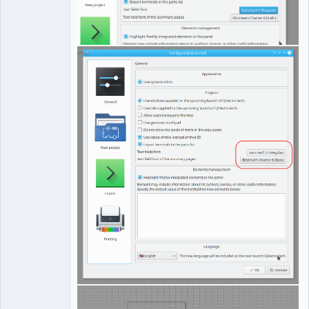
QElectroTech
Team
Manager,
Developer,
Packager
Offline