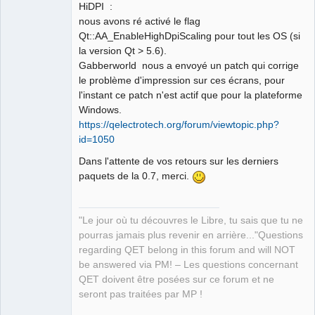
HiDPI :
nous avons ré activé le flag
QElectroTech
Team
Qt::AA_EnableHighDpiScaling pour tout les OS (si
Manager,
la version Qt > 5.6).
Developer,
Packager
Gabberworld nous a envoyé un patch qui corrige
Offline
le problème d'impression sur ces écrans, pour
l'instant ce patch n'est actif que pour la plateforme
Windows.
https://qelectrotech.org/forum/viewtopic.php?
id=1050
Dans l'attente de vos retours sur les derniers
paquets de la 0.7, merci.
"Le jour où tu découvres le Libre, tu sais que tu ne
pourras jamais plus revenir en arrière..."Questions
regarding QET belong in this forum and will NOT
be answered via PM! – Les questions concernant
QET doivent être posées sur ce forum et ne
seront pas traitées par MP !