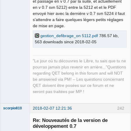
et passage en v 0.7 par la suite, et actuellement
en v 0.7 svn 5212) entre la 5212 et et le PDF
envoyé hier avec la dernière v 0.7 svn 5224 il faut
QElectroTech
s'attendre a faire quelques légers petits réglages
Team
de mise en page.
Manager,
Developer,
Packager
gestion_defibrage_on 5112.pdf
786.57 kb,
Offline
563 downloads since 2018-02-05
"Le jour où tu découvres le Libre, tu sais que tu ne
pourras jamais plus revenir en arrière..."Questions
regarding QET belong in this forum and will NOT
be answered via PM! – Les questions concernant
QET doivent être posées sur ce forum et ne
seront pas traitées par MP !
2018-02-07 12:21:36
242
scorpio810
Re: Nouveautés de la version de
développement 0.7