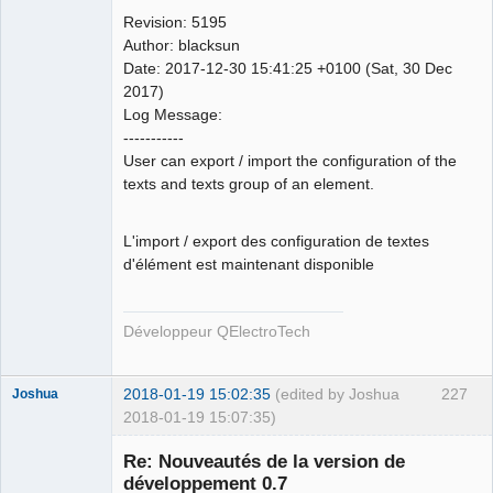
Revision: 5195
Github
Author: blacksun
Date: 2017-12-30 15:41:25 +0100 (Sat, 30 Dec
Google_Search
2017)
Log Message:
QElectroTech
-----------
Team
User can export / import the configuration of the
Developer
texts and texts group of an element.
Offline
L'import / export des configuration de textes
d'élément est maintenant disponible
Développeur QElectroTech
2018-01-19 15:02:35
(edited by Joshua
227
Joshua
2018-01-19 15:07:35)
Re: Nouveautés de la version de
développement 0.7