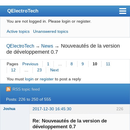
QElectroTech
You are not logged in.
Please login or register.
Index
Active topics
Unanswered topics
User list
Search
→
Nouveautés de la version
QElectroTech
→
News
de développement 0.7
Register
Pages
Previous
1
…
8
9
10
11
Login
12
…
23
Next
Site officiel
You must
login
or
register
to post a reply
Wiki
RSS topic feed
BugTracker
Posts: 226 to 250 of 555
Videos
2017-12-30 16:45:30
226
Joshua
Manual 0.9
Re: Nouveautés de la version de
développement 0.7
Manual 0.8_cs