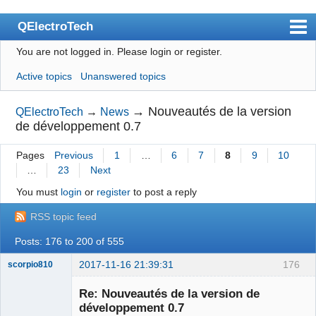
QElectroTech
You are not logged in.
Please login or register.
Index
Active topics
Unanswered topics
User list
Search
→
Nouveautés de la version
QElectroTech
→
News
de développement 0.7
Register
Pages
Previous
1
…
6
7
8
9
10
Login
…
23
Next
Site officiel
You must
login
or
register
to post a reply
Wiki
RSS topic feed
BugTracker
Posts: 176 to 200 of 555
Videos
2017-11-16 21:39:31
176
scorpio810
Manual 0.9
Re: Nouveautés de la version de
développement 0.7
Manual 0.8_cs