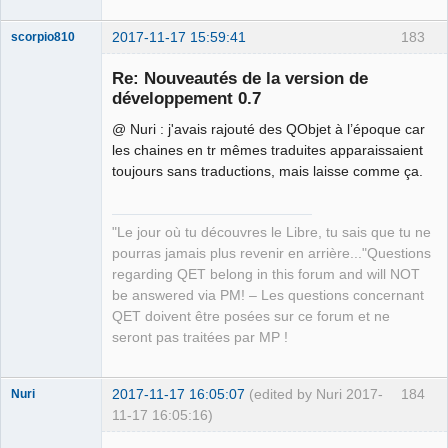
2017-11-17 15:59:41
183
scorpio810
Re: Nouveautés de la version de
développement 0.7
@ Nuri : j'avais rajouté des QObjet à l’époque car
les chaines en tr mêmes traduites apparaissaient
toujours sans traductions, mais laisse comme ça.
QElectroTech
"Le jour où tu découvres le Libre, tu sais que tu ne
Team
pourras jamais plus revenir en arrière..."Questions
Manager,
Developer,
regarding QET belong in this forum and will NOT
Packager
be answered via PM! – Les questions concernant
Offline
QET doivent être posées sur ce forum et ne
seront pas traitées par MP !
2017-11-17 16:05:07
(edited by Nuri 2017-
184
Nuri
11-17 16:05:16)