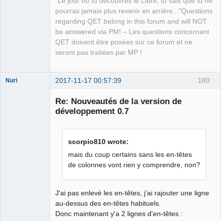
"Le jour où tu découvres le Libre, tu sais que tu ne
pourras jamais plus revenir en arrière..."Questions
regarding QET belong in this forum and will NOT
be answered via PM! – Les questions concernant
QET doivent être posées sur ce forum et ne
seront pas traitées par MP !
2017-11-17 00:57:39
180
Nuri
Re: Nouveautés de la version de
développement 0.7
scorpio810 wrote:
German
translator
mais du coup certains sans les en-têtes
Offline
de colonnes vont rien y comprendre, non?
J'ai pas enlevé les en-têtes, j'ai rajouter une ligne
au-dessus des en-têtes habituels.
Donc maintenant y'a 2 lignes d'en-têtes :