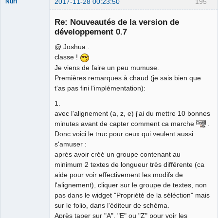
2017-11-28 00:23:50
195
Nuri
Re: Nouveautés de la version de
développement 0.7
@ Joshua :
classe !
German
Je viens de faire un peu mumuse.
translator
Premières remarques à chaud (je sais bien que
Offline
t'as pas fini l'implémentation):
1.
avec l'alignement (a, z, e) j'ai du mettre 10 bonnes
minutes avant de capter comment ca marche
.
Donc voici le truc pour ceux qui veulent aussi
s'amuser :
après avoir créé un groupe contenant au
minimum 2 textes de longueur très différente (ca
aide pour voir effectivement les modifs de
l'alignement), cliquer sur le groupe de textes, non
pas dans le widget "Propriété de la séléction" mais
sur le folio, dans l'éditeur de schéma.
Après taper sur "A", "E" ou "Z" pour voir les