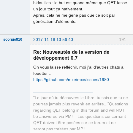
bidouilles : le but est quand même que QET fasse
un jour tout ça nativement.
Après, cela ne me gène pas que ce soit par
génération d'éléments.
2017-11-18 13:56:40
191
scorpio810
Re: Nouveautés de la version de
développement 0.7
On vous laisse réfléchir, moi j'ai d'autres chats a
fouetter ..
https://github.com/mxe/mxe/issues/1980
QElectroTech
"Le jour où tu découvres le Libre, tu sais que tu ne
Team
pourras jamais plus revenir en arrière..."Questions
Manager,
Developer,
regarding QET belong in this forum and will NOT
Packager
be answered via PM! – Les questions concernant
Offline
QET doivent être posées sur ce forum et ne
seront pas traitées par MP !