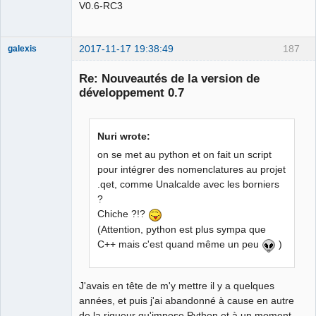
V0.6-RC3
2017-11-17 19:38:49
187
galexis
Membre
Re: Nouveautés de la version de
Offline
développement 0.7
Nuri wrote:
on se met au python et on fait un script
pour intégrer des nomenclatures au projet
.qet, comme Unalcalde avec les borniers
?
Chiche ?!?
(Attention, python est plus sympa que
C++ mais c'est quand même un peu
)
J'avais en tête de m'y mettre il y a quelques
années, et puis j'ai abandonné à cause en autre
de la rigueur qu'impose Python et à un moment