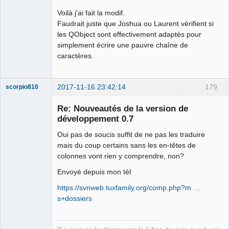
Voilà j'ai fait la modif.
Faudrait juste que Joshua ou Laurent vérifient si
les QObject sont effectivement adaptés pour
simplement écrire une pauvre chaîne de
caractères.
2017-11-16 23:42:14
179
scorpio810
Re: Nouveautés de la version de
développement 0.7
Oui pas de soucis suffit de ne pas les traduire
mais du coup certains sans les en-têtes de
colonnes vont rien y comprendre, non?
Envoyé depuis mon tél
QElectroTech
https://svnweb.tuxfamily.org/comp.php?m …
Team
s+dossiers
Manager,
Developer,
Packager
Offline