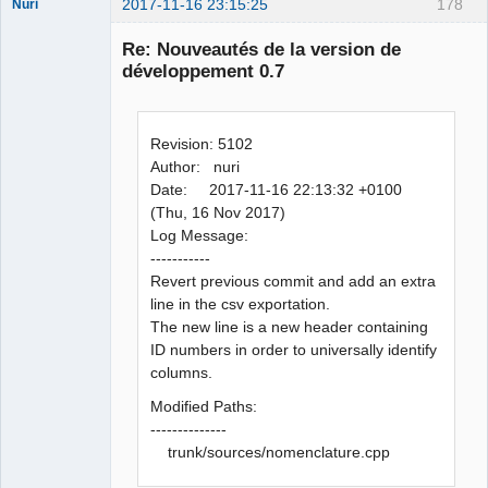
2017-11-16 23:15:25
178
Nuri
Re: Nouveautés de la version de
développement 0.7
Revision: 5102
German
translator
Author: nuri
Offline
Date: 2017-11-16 22:13:32 +0100
(Thu, 16 Nov 2017)
Log Message:
-----------
Revert previous commit and add an extra
line in the csv exportation.
The new line is a new header containing
ID numbers in order to universally identify
columns.
Modified Paths:
--------------
trunk/sources/nomenclature.cpp