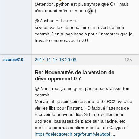
(Attention, python est plus sympa que C++ mais
c'est quand même un peu
)
@ Joshua et Laurent :
si vous voulez, je peux faire un revert de mon
commit. J'en ai pas besoin pour l'instant vu que je
travaille encore avec la v0.6.
2017-11-17 16:20:06
185
scorpio810
Re: Nouveautés de la version de
développement 0.7
@ Nuri : moi ça me gene pas tu peux laisser ton
commit.
Moi au taff je suis coincé sur une 0.6RC2 avec de
vieilles libs pour l'instant, HD fatigué j'attends de
recevoir le nouveau, libs Sid trop vieilles pour
QElectroTech
upgrade, pas assez de place sur la racine, etc,
Team
bref .. tu pourrais confirmer le bug de Calypso ?
Manager,
Developer,
https://qelectrotech.org/forum/viewtopi …
Packager