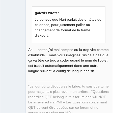
Github
galexis wrote:
Google_Search
Je penses que Nuri parlait des entêtes de
colonnes, pour justement palier au
changement de format de la trame
QElectroTech
Team
d'export.
Manager,
Developer,
Packager
Ah ... certes j'ai mal compris ou lu trop vite comme
Offline
d'habitude .. mais vous imaginez l’usine a gaz que
ça va être ce truc a coder quand le nom de l'objet
est traduit automatiquement dans une autre
langue suivant la config de langue choisit ...
"Le jour où tu découvres le Libre, tu sais que tu ne
pourras jamais plus revenir en arrière..."Questions
regarding QET belong in this forum and will NOT
be answered via PM! – Les questions concernant
QET doivent être posées sur ce forum et ne
seront pas traitées par MP !