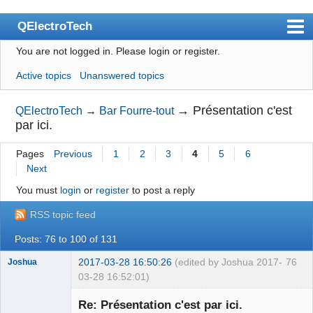
QElectroTech
You are not logged in.
Please login or register.
Index
Active topics
Unanswered topics
User list
Search
→
Présentation c'est
QElectroTech
→
Bar Fourre-tout
par ici.
Register
Pages
Previous
1
2
3
4
5
6
Login
Next
Site officiel
You must
login
or
register
to post a reply
Wiki
RSS topic feed
BugTracker
Posts: 76 to 100 of 131
Videos
2017-03-28 16:50:26
(edited by Joshua 2017-
76
Joshua
03-28 16:52:01)
Manual 0.9
Re: Présentation c'est par ici.
Manual 0.8_cs