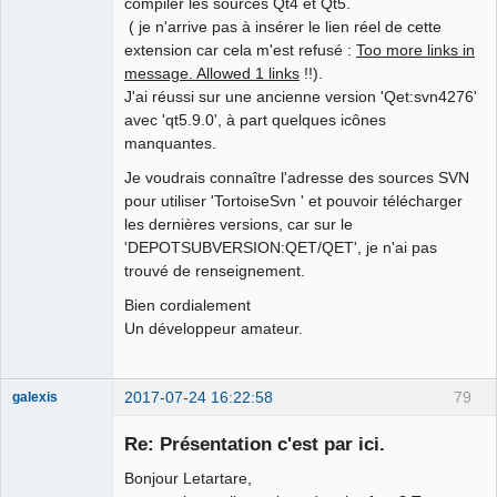
compiler les sources Qt4 et Qt5.
Offline
( je n'arrive pas à insérer le lien réel de cette
extension car cela m'est refusé :
Too more links in
message. Allowed 1 links
!!).
J'ai réussi sur une ancienne version 'Qet:svn4276'
avec 'qt5.9.0', à part quelques icônes
manquantes.
Je voudrais connaître l'adresse des sources SVN
pour utiliser 'TortoiseSvn ' et pouvoir télécharger
les dernières versions, car sur le
'DEPOTSUBVERSION:QET/QET', je n'ai pas
trouvé de renseignement.
Bien cordialement
Un développeur amateur.
2017-07-24 16:22:58
79
galexis
Membre
Re: Présentation c'est par ici.
Online
Bonjour Letartare,