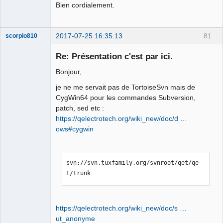
Bien cordialement.
2017-07-25 16:35:13
81
scorpio810
Re: Présentation c'est par ici.
Bonjour,
je ne me servait pas de TortoiseSvn mais de
CygWin64 pour les commandes Subversion,
patch, sed etc :
https://qelectrotech.org/wiki_new/doc/d …
ows#cygwin
QElectroTech
Team
Manager,
Developer,
Packager
svn://svn.tuxfamily.org/svnroot/qet/qe
Offline
t/trunk
https://qelectrotech.org/wiki_new/doc/s …
ut_anonyme