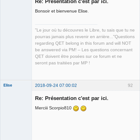
Re: Présentation c'est par ici.
Bonsoir et bienvenue Elise.
"Le jour où tu découvres le Libre, tu sais que tu ne
pourras jamais plus revenir en arrière..."Questions
regarding QET belong in this forum and will NOT
QElectroTech
be answered via PM! – Les questions concernant
Team
QET doivent être posées sur ce forum et ne
Manager,
Developer,
seront pas traitées par MP !
Packager
Offline
2018-09-24 07:00:02
92
Elise
Nouveau
membre
Re: Présentation c'est par ici.
Offline
Merciii Scorpio810