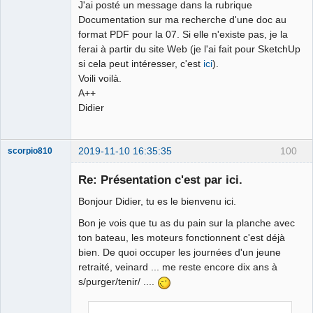
J'ai posté un message dans la rubrique
Documentation sur ma recherche d'une doc au
format PDF pour la 07. Si elle n'existe pas, je la
ferai à partir du site Web (je l'ai fait pour SketchUp
si cela peut intéresser, c'est
ici
).
Voili voilà.
A++
Didier
2019-11-10 16:35:35
100
scorpio810
Re: Présentation c'est par ici.
Bonjour Didier, tu es le bienvenu ici.
Bon je vois que tu as du pain sur la planche avec
ton bateau, les moteurs fonctionnent c'est déjà
bien. De quoi occuper les journées d'un jeune
retraité, veinard ... me reste encore dix ans à
s/purger/tenir/ ....
QElectroTech
Team
Manager,