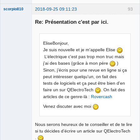
2018-09-25 09:11:23
93
scorpio810
Re: Présentation c'est par ici.
EliseBonjour,
Je suis nouvelle et je m'appelle Elise
L’électrique c'est pas trop mon truc mais
j'ai des bases (grâce à mon père
)
QElectroTech
Sinon, j'écris pour une revue en ligne si ça
Team
peut intéresser quelqu'un, on fait des
Manager,
Developer,
tests de logiciels et ça peut être bien d'en
Packager
faire un sur QElectroTech
. On fait des
Offline
articles de ce genre-là :
Rovercash
Venez discuter avec moi
Nous serons heureux de te conseiller et de te lire
si tu décides d’écrire un article sur QElectroTech
.