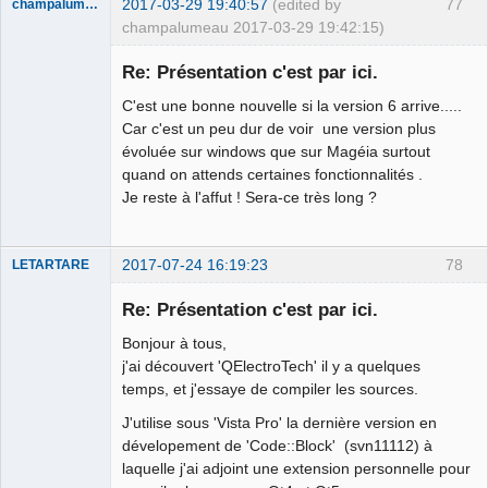
2017-03-29 19:40:57
(edited by
77
champalumeau
champalumeau 2017-03-29 19:42:15)
Nouveau
membre
Re: Présentation c'est par ici.
Offline
C'est une bonne nouvelle si la version 6 arrive.....
Car c'est un peu dur de voir une version plus
évoluée sur windows que sur Magéia surtout
quand on attends certaines fonctionnalités .
Je reste à l'affut ! Sera-ce très long ?
2017-07-24 16:19:23
78
LETARTARE
Re: Présentation c'est par ici.
Bonjour à tous,
j'ai découvert 'QElectroTech' il y a quelques
temps, et j'essaye de compiler les sources.
J'utilise sous 'Vista Pro' la dernière version en
dévelopement de 'Code::Block' (svn11112) à
laquelle j'ai adjoint une extension personnelle pour
Membre