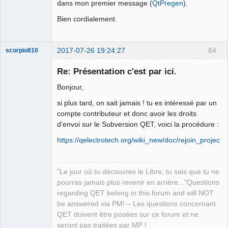
dans mon premier message (
QtPregen
).
Bien cordialement.
2017-07-26 19:24:27
84
scorpio810
Re: Présentation c'est par ici.
Bonjour,
si plus tard, on sait jamais ! tu es intéressé par un
compte contributeur et donc avoir les droits
d'envoi sur le Subversion QET, voici la procédure :
https://qelectrotech.org/wiki_new/doc/rejoin_project
QElectroTech
Team
Manager,
Developer,
"Le jour où tu découvres le Libre, tu sais que tu ne
Packager
pourras jamais plus revenir en arrière..."Questions
Offline
regarding QET belong in this forum and will NOT
be answered via PM! – Les questions concernant
QET doivent être posées sur ce forum et ne
seront pas traitées par MP !