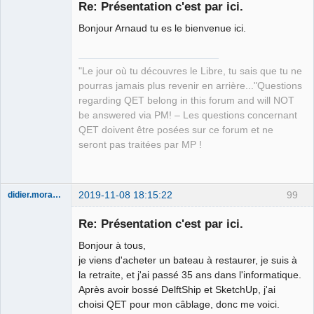
Re: Présentation c'est par ici.
Bonjour Arnaud tu es le bienvenue ici.
"Le jour où tu découvres le Libre, tu sais que tu ne
pourras jamais plus revenir en arrière..."Questions
regarding QET belong in this forum and will NOT
QElectroTech
be answered via PM! – Les questions concernant
Team
QET doivent être posées sur ce forum et ne
Manager,
Developer,
seront pas traitées par MP !
Packager
Offline
2019-11-08 18:15:22
99
didier.morandi
Nouveau
membre
Re: Présentation c'est par ici.
Offline
Bonjour à tous,
je viens d'acheter un bateau à restaurer, je suis à
la retraite, et j'ai passé 35 ans dans l'informatique.
Après avoir bossé DelftShip et SketchUp, j'ai
choisi QET pour mon câblage, donc me voici.