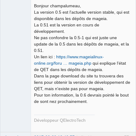
Bonjour champalumeau,
Github
La version 0.5 est l'actuelle version stable, qui est
disponible dans les dépôts de mageia.
Google_Search
La 0.51 est la version en cours de
développement.
Ne pas confondre la 0.5-1 qui est juste une
QElectroTech
update de la 0.5 dans les dépôts de mageia, et la
Team
0.51.
Developer
Un lien ici :
https://www.mageialinux-
Offline
online.org/foru … mageia.php
qui explique l'état
de QET dans les dépôts de mageia.
Dans la page download du site tu trouvera des
liens pour obtenir la version de développement de
QET, mais n'existe pas pour mageia.
Pour ton information, la 0.6 devrais pointé le bout
de sont nez prochainement.
Développeur QElectroTech