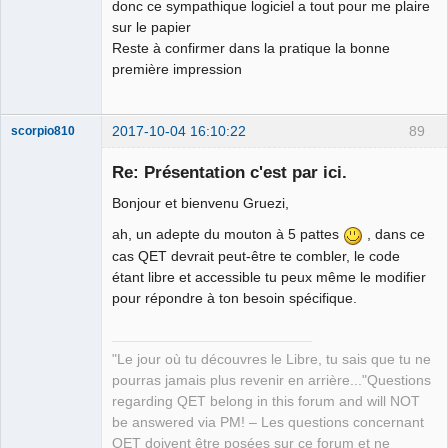
donc ce sympathique logiciel a tout pour me plaire
sur le papier
Reste à confirmer dans la pratique la bonne
première impression
2017-10-04 16:10:22
89
scorpio810
Re: Présentation c'est par ici.
Bonjour et bienvenu Gruezi,
ah, un adepte du mouton à 5 pattes
, dans ce
cas QET devrait peut-être te combler, le code
étant libre et accessible tu peux même le modifier
pour répondre à ton besoin spécifique.
QElectroTech
Team
Manager,
"Le jour où tu découvres le Libre, tu sais que tu ne
Developer,
Packager
pourras jamais plus revenir en arrière..."Questions
Offline
regarding QET belong in this forum and will NOT
be answered via PM! – Les questions concernant
QET doivent être posées sur ce forum et ne