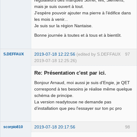
régulateurs des marques Sofrel, Wit, Siemens,
mais je suis ouvert à tout.
J'espère pouvoir ajouter ma pierre à l'édifice dans
les mois à venir...
Je suis sur la région Nantaise.
Bonne journée à toutes et à tous et à bientôt.
2019-07-18 12:22:56
(edited by S.DEFFAUX
97
S.DEFFAUX
2019-07-18 12:25:26)
Membre
Re: Présentation c'est par ici.
Offline
Bonjour Arnaud, moi aussi je suis d'Engie, je QET
correspond à tes besoins je réalise même quelque
schéma de principe.
La version readytouse ne demande pas
d’installation que peu l'essayer sur ton pc pro
2019-07-18 20:17:56
98
scorpio810