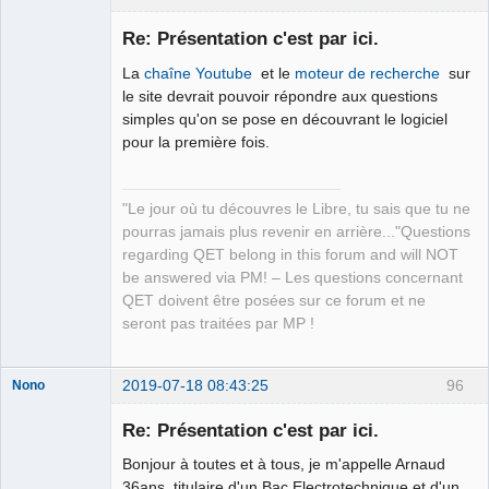
Re: Présentation c'est par ici.
La
chaîne Youtube
et le
moteur de recherche
sur
le site devrait pouvoir répondre aux questions
simples qu'on se pose en découvrant le logiciel
pour la première fois.
QElectroTech
"Le jour où tu découvres le Libre, tu sais que tu ne
Team
pourras jamais plus revenir en arrière..."Questions
Manager,
Developer,
regarding QET belong in this forum and will NOT
Packager
be answered via PM! – Les questions concernant
Offline
QET doivent être posées sur ce forum et ne
seront pas traitées par MP !
2019-07-18 08:43:25
96
Nono
Nouveau
membre
Re: Présentation c'est par ici.
Offline
Bonjour à toutes et à tous, je m'appelle Arnaud
36ans, titulaire d'un Bac Electrotechnique et d'un