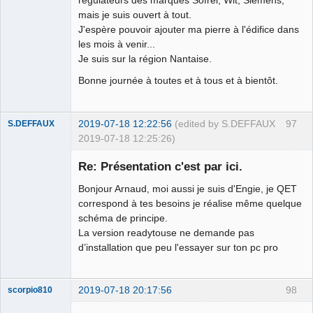
régulateurs des marques Sofrel, Wit, Siemens,
mais je suis ouvert à tout.
J'espère pouvoir ajouter ma pierre à l'édifice dans
les mois à venir...
Je suis sur la région Nantaise.
Bonne journée à toutes et à tous et à bientôt.
2019-07-18 12:22:56
(edited by S.DEFFAUX
97
S.DEFFAUX
2019-07-18 12:25:26)
Membre
Re: Présentation c'est par ici.
Offline
Bonjour Arnaud, moi aussi je suis d'Engie, je QET
correspond à tes besoins je réalise même quelque
schéma de principe.
La version readytouse ne demande pas
d’installation que peu l'essayer sur ton pc pro
2019-07-18 20:17:56
98
scorpio810