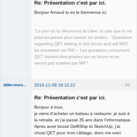
Re: Présentation c'est par ici.
Bonjour Arnaud tu es le bienvenue ici.
"Le jour où tu découvres le Libre, tu sais que tu ne
pourras jamais plus revenir en arrière..."Questions
regarding QET belong in this forum and will NOT
QElectroTech
be answered via PM! – Les questions concernant
Team
QET doivent être posées sur ce forum et ne
Manager,
Developer,
seront pas traitées par MP !
Packager
Offline
2019-11-08 18:15:22
99
didier.morandi
Nouveau
membre
Re: Présentation c'est par ici.
Offline
Bonjour à tous,
je viens d'acheter un bateau à restaurer, je suis à
la retraite, et j'ai passé 35 ans dans l'informatique.
Après avoir bossé DelftShip et SketchUp, j'ai
choisi QET pour mon câblage, donc me voici.