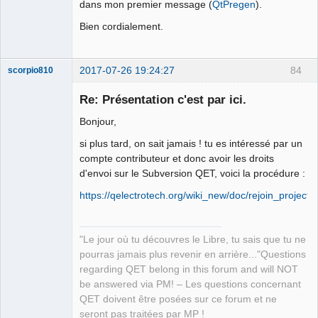
dans mon premier message (
QtPregen
).
Bien cordialement.
2017-07-26 19:24:27
84
scorpio810
Re: Présentation c'est par ici.
Bonjour,
si plus tard, on sait jamais ! tu es intéressé par un
compte contributeur et donc avoir les droits
d'envoi sur le Subversion QET, voici la procédure :
https://qelectrotech.org/wiki_new/doc/rejoin_project
QElectroTech
Team
Manager,
Developer,
"Le jour où tu découvres le Libre, tu sais que tu ne
Packager
pourras jamais plus revenir en arrière..."Questions
Offline
regarding QET belong in this forum and will NOT
be answered via PM! – Les questions concernant
QET doivent être posées sur ce forum et ne
seront pas traitées par MP !