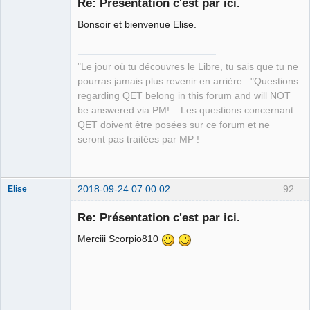
Re: Présentation c'est par ici.
Bonsoir et bienvenue Elise.
"Le jour où tu découvres le Libre, tu sais que tu ne
pourras jamais plus revenir en arrière..."Questions
regarding QET belong in this forum and will NOT
QElectroTech
be answered via PM! – Les questions concernant
Team
QET doivent être posées sur ce forum et ne
Manager,
Developer,
seront pas traitées par MP !
Packager
Offline
2018-09-24 07:00:02
92
Elise
Nouveau
membre
Re: Présentation c'est par ici.
Offline
Merciii Scorpio810