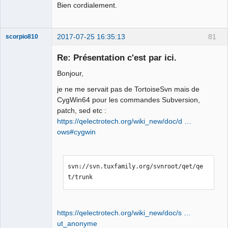
Bien cordialement.
2017-07-25 16:35:13
81
scorpio810
Re: Présentation c'est par ici.
Bonjour,
je ne me servait pas de TortoiseSvn mais de
CygWin64 pour les commandes Subversion,
patch, sed etc :
https://qelectrotech.org/wiki_new/doc/d …
ows#cygwin
QElectroTech
Team
Manager,
Developer,
Packager
svn://svn.tuxfamily.org/svnroot/qet/qe
Offline
t/trunk
https://qelectrotech.org/wiki_new/doc/s …
ut_anonyme