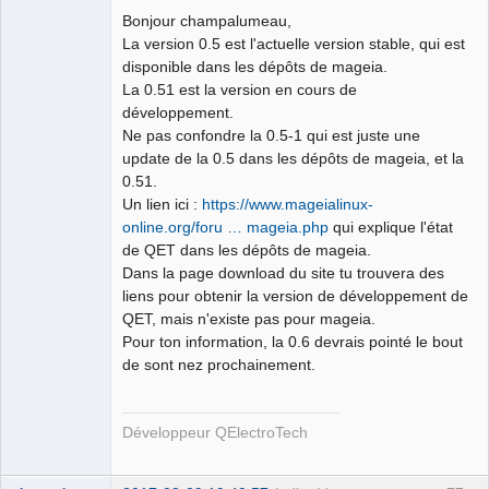
Bonjour champalumeau,
Github
La version 0.5 est l'actuelle version stable, qui est
disponible dans les dépôts de mageia.
Google_Search
La 0.51 est la version en cours de
développement.
Ne pas confondre la 0.5-1 qui est juste une
QElectroTech
update de la 0.5 dans les dépôts de mageia, et la
Team
0.51.
Developer
Un lien ici :
https://www.mageialinux-
Offline
online.org/foru … mageia.php
qui explique l'état
de QET dans les dépôts de mageia.
Dans la page download du site tu trouvera des
liens pour obtenir la version de développement de
QET, mais n'existe pas pour mageia.
Pour ton information, la 0.6 devrais pointé le bout
de sont nez prochainement.
Développeur QElectroTech