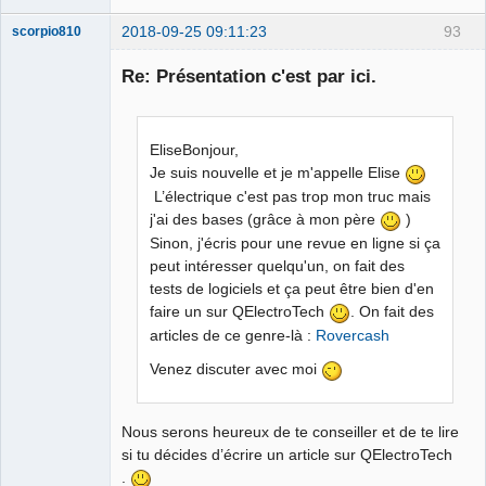
2018-09-25 09:11:23
93
scorpio810
Re: Présentation c'est par ici.
EliseBonjour,
Je suis nouvelle et je m'appelle Elise
L’électrique c'est pas trop mon truc mais
j'ai des bases (grâce à mon père
)
QElectroTech
Sinon, j'écris pour une revue en ligne si ça
Team
peut intéresser quelqu'un, on fait des
Manager,
Developer,
tests de logiciels et ça peut être bien d'en
Packager
faire un sur QElectroTech
. On fait des
Offline
articles de ce genre-là :
Rovercash
Venez discuter avec moi
Nous serons heureux de te conseiller et de te lire
si tu décides d’écrire un article sur QElectroTech
.