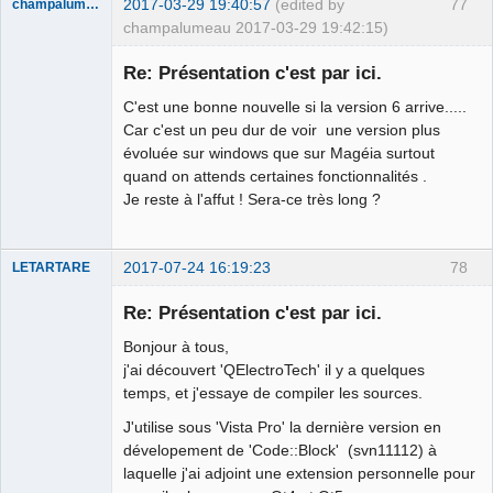
2017-03-29 19:40:57
(edited by
77
champalumeau
champalumeau 2017-03-29 19:42:15)
Nouveau
membre
Re: Présentation c'est par ici.
Offline
C'est une bonne nouvelle si la version 6 arrive.....
Car c'est un peu dur de voir une version plus
évoluée sur windows que sur Magéia surtout
quand on attends certaines fonctionnalités .
Je reste à l'affut ! Sera-ce très long ?
2017-07-24 16:19:23
78
LETARTARE
Re: Présentation c'est par ici.
Bonjour à tous,
j'ai découvert 'QElectroTech' il y a quelques
temps, et j'essaye de compiler les sources.
J'utilise sous 'Vista Pro' la dernière version en
dévelopement de 'Code::Block' (svn11112) à
laquelle j'ai adjoint une extension personnelle pour
Membre