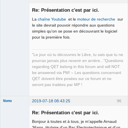
Re: Présentation c'est par ici.
La
chaîne Youtube
et le
moteur de recherche
sur
le site devrait pouvoir répondre aux questions
simples qu'on se pose en découvrant le logiciel
pour la première fois.
QElectroTech
"Le jour où tu découvres le Libre, tu sais que tu ne
Team
pourras jamais plus revenir en arrière..."Questions
Manager,
Developer,
regarding QET belong in this forum and will NOT
Packager
be answered via PM! – Les questions concernant
Offline
QET doivent être posées sur ce forum et ne
seront pas traitées par MP !
2019-07-18 08:43:25
96
Nono
Nouveau
membre
Re: Présentation c'est par ici.
Offline
Bonjour à toutes et à tous, je m'appelle Arnaud
36ans, titulaire d'un Bac Electrotechnique et d'un