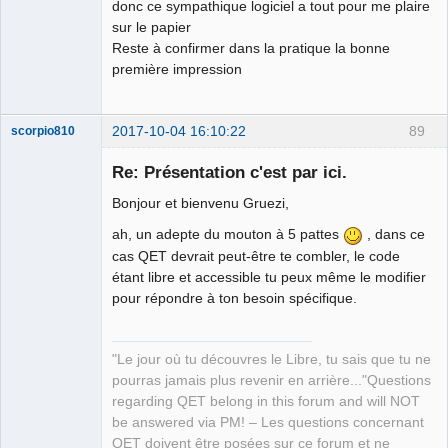
donc ce sympathique logiciel a tout pour me plaire
sur le papier
Reste à confirmer dans la pratique la bonne
première impression
2017-10-04 16:10:22
89
scorpio810
Re: Présentation c'est par ici.
Bonjour et bienvenu Gruezi,
ah, un adepte du mouton à 5 pattes
, dans ce
cas QET devrait peut-être te combler, le code
étant libre et accessible tu peux même le modifier
pour répondre à ton besoin spécifique.
QElectroTech
Team
Manager,
"Le jour où tu découvres le Libre, tu sais que tu ne
Developer,
Packager
pourras jamais plus revenir en arrière..."Questions
Offline
regarding QET belong in this forum and will NOT
be answered via PM! – Les questions concernant
QET doivent être posées sur ce forum et ne