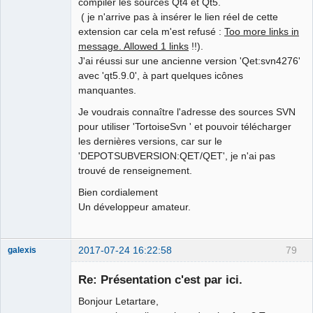
compiler les sources Qt4 et Qt5.
Offline
( je n'arrive pas à insérer le lien réel de cette
extension car cela m'est refusé :
Too more links in
message. Allowed 1 links
!!).
J'ai réussi sur une ancienne version 'Qet:svn4276'
avec 'qt5.9.0', à part quelques icônes
manquantes.
Je voudrais connaître l'adresse des sources SVN
pour utiliser 'TortoiseSvn ' et pouvoir télécharger
les dernières versions, car sur le
'DEPOTSUBVERSION:QET/QET', je n'ai pas
trouvé de renseignement.
Bien cordialement
Un développeur amateur.
2017-07-24 16:22:58
79
galexis
Membre
Re: Présentation c'est par ici.
Offline
Bonjour Letartare,