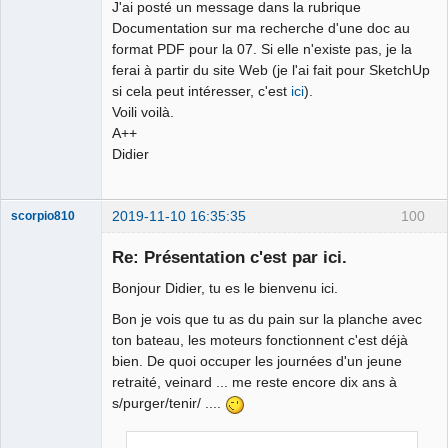
J'ai posté un message dans la rubrique
Documentation sur ma recherche d'une doc au
format PDF pour la 07. Si elle n'existe pas, je la
ferai à partir du site Web (je l'ai fait pour SketchUp
si cela peut intéresser, c'est
ici
).
Voili voilà.
A++
Didier
2019-11-10 16:35:35
100
scorpio810
Re: Présentation c'est par ici.
Bonjour Didier, tu es le bienvenu ici.
Bon je vois que tu as du pain sur la planche avec
ton bateau, les moteurs fonctionnent c'est déjà
bien. De quoi occuper les journées d'un jeune
retraité, veinard ... me reste encore dix ans à
s/purger/tenir/ ....
QElectroTech
Team
Manager,