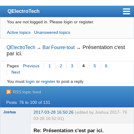
QElectroTech
You are not logged in.
Please login or register.
Index
Active topics
Unanswered topics
User list
Search
→
Présentation c'est
QElectroTech
→
Bar Fourre-tout
par ici.
Register
Pages
Previous
1
2
3
4
5
6
Login
Next
Site officiel
You must
login
or
register
to post a reply
Wiki
RSS topic feed
BugTracker
Posts: 76 to 100 of 131
Videos
2017-03-28 16:50:26
(edited by Joshua 2017-
76
Joshua
03-28 16:52:01)
Manual 0.9
Re: Présentation c'est par ici.
Manual 0.8_cs