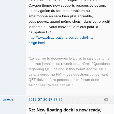
Oxygen theme now supports responsive design.
La navigation du forum sur tablette ou
zenity 
--info
--title
=
"Fichier CSV créés"
--height
=
100
smartphone en sera bien plus agréable,
--width
=
300
--text
=
"Terminé !"
QElectroTech
vous pouvez quand même choisir dans votre profil
Team
le thème qui vous convient le mieux pour la
Manager,
exit
Developer,
navigation PC.
Packager
http://www.alsacreations.com/article/li …
Offline
esign.html
"Le jour où tu découvres le Libre, tu sais que tu ne
pourras jamais plus revenir en arrière..."Questions
regarding QET belong in this forum and will NOT
be answered via PM! – Les questions concernant
QET doivent être posées sur ce forum et ne
seront pas traitées par MP !
2015-07-20 17:57:52
63
galexis
Membre
Re: New floating dock is now ready,
Offline