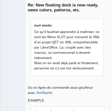
Re: New floating dock is now ready,
news colors, patterns, etc.
nuri wrote:
Ce qu'il faudrait apprendre à maîtriser, ce
sont les filtres XLST pour convertir le XML
d'un projet QET en XML compréhensible
QElectroTech
Team
par LibreOffice. Là, couplé avec des
Manager,
macros, ca commencerait à devenir
Developer,
Packager
intéressant.
Offline
Mais on en avait déjà parlé et finalement,
personne ne s'y est mis sérieusement.
Ou en ligne de commande sous gnu/linux
avec
XmlStarlet
EXAMPLE: