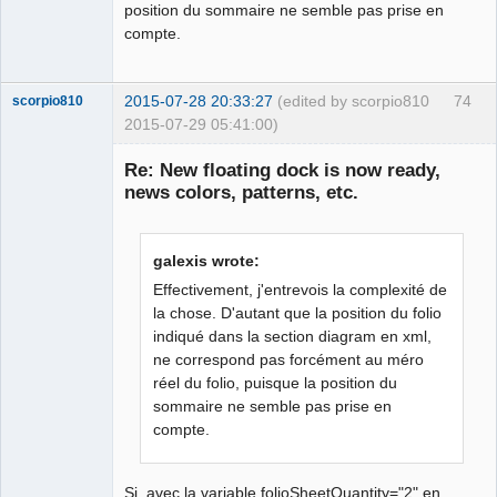
position du sommaire ne semble pas prise en
folio
=
"%id/%total"
height
=
"660"
colsize
=
"60"
author
=
""
compte.
filename
=
""
date
=
"null"
displaycols
=
"true"
cols
=
"17"
rowsize
=
"80"
order
=
"2"
title
=
""
displayrows
=
"true"
>
<defaultconductor
vertirotatetext
=
"270"
2015-07-28 20:33:27
(edited by scorpio810
74
scorpio810
type
=
"multi"
displaytext
=
"1"
num
=
"_"
2015-07-29 05:41:00)
onetextperfolio
=
"0"
numsize
=
"7"
horizrotatetext
=
"0"
/>
<elements
>
Re: New floating dock is now ready,
<element
x
=
"200"
uuid
=
"{f393bd5f-e9cb-
news colors, patterns, etc.
40c1-be37-a93fb6cea9d3}"
type
=
"embed://import/10_electric/10_allpole/130_termin
als&amp;terminal_strips/borne_continuite.elmt"
galexis wrote:
orientation
=
"0"
y
=
"150"
>
Effectivement, j'entrevois la complexité de
<terminals
>
la chose. D'autant que la position du folio
<terminal
x
=
"0"
number
=
"_"
indiqué dans la section diagram en xml,
QElectroTech
nameHidden
=
"0"
id
=
"0"
name
=
"_"
orientation
=
"0"
Team
ne correspond pas forcément au méro
y
=
"-6"
/>
Manager,
réel du folio, puisque la position du
Developer,
<terminal
x
=
"0"
number
=
"_"
Packager
sommaire ne semble pas prise en
nameHidden
=
"0"
id
=
"1"
name
=
"_"
orientation
=
"2"
y
=
"6"
/>
Offline
compte.
</terminals
>
<inputs
>
<input
x
=
"5"
text
=
"_"
y
=
"8"
/>
Si, avec la variable folioSheetQuantity="2" en