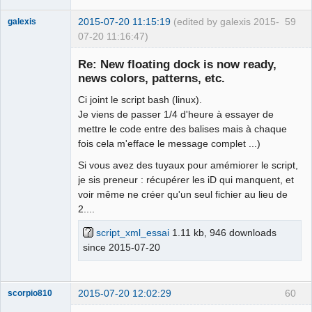
2015-07-20 11:15:19
(edited by galexis 2015-
59
galexis
07-20 11:16:47)
Membre
Re: New floating dock is now ready,
Offline
news colors, patterns, etc.
Ci joint le script bash (linux).
Je viens de passer 1/4 d'heure à essayer de
mettre le code entre des balises mais à chaque
fois cela m'efface le message complet ...)
Si vous avez des tuyaux pour amémiorer le script,
je sis preneur : récupérer les iD qui manquent, et
voir même ne créer qu'un seul fichier au lieu de
2....
script_xml_essai
1.11 kb, 946 downloads
since 2015-07-20
2015-07-20 12:02:29
60
scorpio810