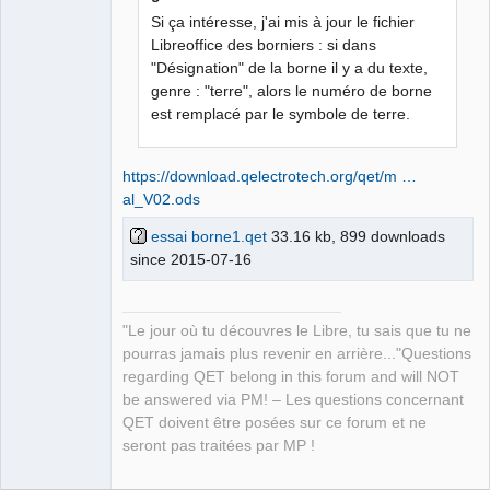
Si ça intéresse, j'ai mis à jour le fichier
Libreoffice des borniers : si dans
"Désignation" de la borne il y a du texte,
QElectroTech
Team
genre : "terre", alors le numéro de borne
Manager,
est remplacé par le symbole de terre.
Developer,
Packager
Offline
https://download.qelectrotech.org/qet/m …
al_V02.ods
essai borne1.qet
33.16 kb, 899 downloads
since 2015-07-16
"Le jour où tu découvres le Libre, tu sais que tu ne
pourras jamais plus revenir en arrière..."Questions
regarding QET belong in this forum and will NOT
be answered via PM! – Les questions concernant
QET doivent être posées sur ce forum et ne
seront pas traitées par MP !