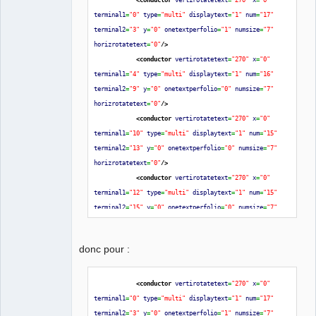
terminal1
=
"0"
type
=
"multi"
displaytext
=
"1"
num
=
"17"
terminal2
=
"3"
y
=
"0"
onetextperfolio
=
"1"
numsize
=
"7"
horizrotatetext
=
"0"
/>
<conductor
vertirotatetext
=
"270"
x
=
"0"
terminal1
=
"4"
type
=
"multi"
displaytext
=
"1"
num
=
"16"
terminal2
=
"9"
y
=
"0"
onetextperfolio
=
"0"
numsize
=
"7"
horizrotatetext
=
"0"
/>
<conductor
vertirotatetext
=
"270"
x
=
"0"
terminal1
=
"10"
type
=
"multi"
displaytext
=
"1"
num
=
"15"
terminal2
=
"13"
y
=
"0"
onetextperfolio
=
"0"
numsize
=
"7"
horizrotatetext
=
"0"
/>
<conductor
vertirotatetext
=
"270"
x
=
"0"
terminal1
=
"12"
type
=
"multi"
displaytext
=
"1"
num
=
"15"
terminal2
=
"15"
y
=
"0"
onetextperfolio
=
"0"
numsize
=
"7"
horizrotatetext
=
"0"
/>
</conductors
>
donc pour :
<conductor
vertirotatetext
=
"270"
x
=
"0"
terminal1
=
"0"
type
=
"multi"
displaytext
=
"1"
num
=
"17"
terminal2
=
"3"
y
=
"0"
onetextperfolio
=
"1"
numsize
=
"7"