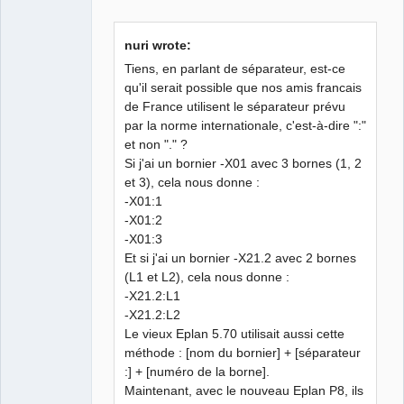
Github
nuri wrote:
Google_Search
Tiens, en parlant de séparateur, est-ce
qu'il serait possible que nos amis francais
de France utilisent le séparateur prévu
QElectroTech
Team
par la norme internationale, c'est-à-dire ":"
Manager,
et non "." ?
Developer,
Packager
Si j'ai un bornier -X01 avec 3 bornes (1, 2
Offline
et 3), cela nous donne :
-X01:1
-X01:2
-X01:3
Et si j'ai un bornier -X21.2 avec 2 bornes
(L1 et L2), cela nous donne :
-X21.2:L1
-X21.2:L2
Le vieux Eplan 5.70 utilisait aussi cette
méthode : [nom du bornier] + [séparateur
:] + [numéro de la borne].
Maintenant, avec le nouveau Eplan P8, ils