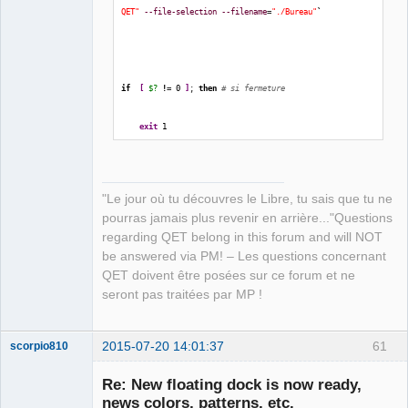
QET"
--file-selection
--filename
=
"./Bureau"
`
if
[
$?
!
= 
0
]
; 
then
# si fermeture
exit
1
fi
"Le jour où tu découvres le Libre, tu sais que tu ne
[
$?
-ne
0
]
&&
exit
2
# si annulation
pourras jamais plus revenir en arrière..."Questions
regarding QET belong in this forum and will NOT
}
be answered via PM! – Les questions concernant
QET doivent être posées sur ce forum et ne
seront pas traitées par MP !
2015-07-20 14:01:37
61
scorpio810
{
Re: New floating dock is now ready,
dossier
=
`
zenity 
--title
"Sélectionner le dossier de 
news colors, patterns, etc.