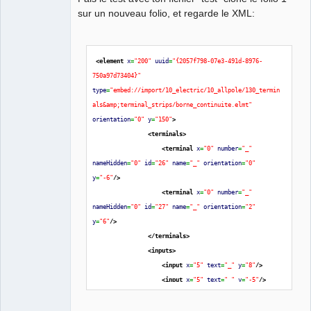
sur un nouveau folio, et regarde le XML:
<element
x
=
"200"
uuid
=
"{2057f798-07e3-491d-8976-
QElectroTech
750a97d73404}"
Team
Manager,
type
=
"embed://import/10_electric/10_allpole/130_termin
Developer,
als&amp;terminal_strips/borne_continuite.elmt"
Packager
orientation
=
"0"
y
=
"150"
>
Offline
<terminals
>
<terminal
x
=
"0"
number
=
"_"
nameHidden
=
"0"
id
=
"26"
name
=
"_"
orientation
=
"0"
y
=
"-6"
/>
<terminal
x
=
"0"
number
=
"_"
nameHidden
=
"0"
id
=
"27"
name
=
"_"
orientation
=
"2"
y
=
"6"
/>
</terminals
>
<inputs
>
<input
x
=
"5"
text
=
"_"
y
=
"8"
/>
<input
x
=
"5"
text
=
"_"
y
=
"-5"
/>
</inputs
>
</element
>