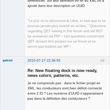
différencier. Sur leur définition en fin du XML on a
ajouté dans leur description un UUID.
QElectroTech
Team
"Le jour où tu découvres le Libre, tu sais que tu ne
Manager,
Developer,
pourras jamais plus revenir en arrière..."Questions
Packager
regarding QET belong in this forum and will NOT
Offline
be answered via PM! – Les questions concernant
QET doivent être posées sur ce forum et ne
seront pas traitées par MP !
2015-07-27 22:36:55
68
galexis
Membre
Re: New floating dock is now ready,
Offline
news colors, patterns, etc.
Je ne comprends pas : dans le fichier projet en
XML, les conducteurs sont bien définit connecté
entre 2 ID ? Les numéros d'UUID n'apparaissent
pas dans la définition des conducteurs ?