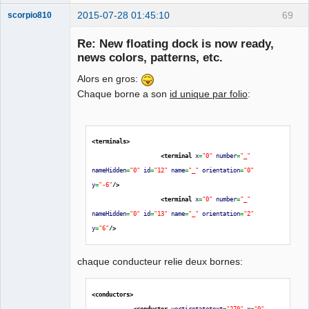
2015-07-28 01:45:10
69
scorpio810
Re: New floating dock is now ready,
news colors, patterns, etc.
Alors en gros:
Chaque borne a son
id unique par folio
:
<terminals
>
QElectroTech
Team
<terminal
x
=
"0"
number
=
"_"
Manager,
nameHidden
=
"0"
id
=
"12"
name
=
"_"
orientation
=
"0"
Developer,
Packager
y
=
"-6"
/>
<terminal
x
=
"0"
number
=
"_"
Offline
nameHidden
=
"0"
id
=
"13"
name
=
"_"
orientation
=
"2"
y
=
"6"
/>
chaque conducteur relie deux bornes:
<conductors
>
<conductor
vertirotatetext
=
"270"
x
=
"0"