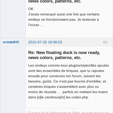
news colors, patterns, etc.
OK.
J'avais remarqué aussi une fois que certains
smileys ne fonctionnaient pas. Je testerais à
l'occaz ...
2015-07-20 18:08:03
64
scorpio810
Re: New floating dock is now ready,
news colors, patterns, etc.
Les smileys comme tous plugins/styles/libs ajoutés
sont des ensembles de briques, que tu rajoutes
ensuite pour construire ton forum, suivant tes
besoins, goûts. Ce n'est pas fournis d'emblée, et
certaines briques s'assemblent avec plus ou
QElectroTech
moins de réussite .... parfois en mettant les mains
Team
dans [s]le cambouis[/s] les codes php.
Manager,
Developer,
Packager
Offline
"Le jour où tu découvres le Libre, tu sais que tu ne