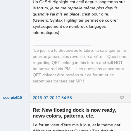
Un GeSHi Highlight est actif depuis longtemps sur
"concat(elementInformations/*[@name='label'], ';' 
le forum,
je ne me rappelle même plus depuis
,@type, ';', terminals/terminal/@id, ';' , 
quand je l'ai mis en place
, c'est pour dire..
terminals/terminal/@orientation, ';' , 
(Generic Syntax Highlighter permet de colorer
terminals/terminal/@id, ';' , '2')"
-n
"
$projet
"
>
syntaxiquement de nombreux langages
"
$dossier
/bornes.csv"
informatiques).
#problème pour récupérer le 2ème ID du symbole borne 
et son orientation(2)= répétition ID borne 1 et 
"Le jour où tu découvres le Libre, tu sais que tu ne
orientation forcé à 2
pourras jamais plus revenir en arrière..."Questions
regarding QET belong in this forum and will NOT
be answered via PM! – Les questions concernant
QET doivent être posées sur ce forum et ne
xmlstarlet sel 
-T
-t
-m
seront pas traitées par MP !
/
project
/
diagram
/
conductors
/
conductor 
-s
 A:N:- 
"@num"
-v
 \
2015-07-20 17:54:55
62
scorpio810
"concat(@num,';',@terminal1,';',@terminal2)"
-n
Re: New floating dock is now ready,
"
$projet
"
>
"
$dossier
/conducteurs.csv"
news colors, patterns, etc.
Le forum vient d’être mis à jour, et le thème par
défaut est maintenant Oxygen : The default