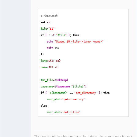
#!/bin/bash
set
-x
QElectroTech
file
=
"$1"
Team
Manager,
if
[
!
-f
"
$file
"
]
; 
then
Developer,
echo
"Usage: $0 <file> <lang> <name>"
Packager
exit
150
Offline
fi
lang
=
${2:-es}
name
=
${3:-}
tmp_file
=$
(
mktemp
)
basename
=$
(
basename
"
${file}
"
)
if
[
"
${basename}
"
 == 
"qet_directory"
]
; 
then
root_elmt
=
'qet-directory'
else
root_elmt
=
'definition'
fi
# Does the file already have a name for the provided 
"Le jour où tu découvres le Libre, tu sais que tu ne