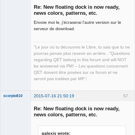
Re: New floating dock is now ready,
news colors, patterns, etc.
Envoie moi le, j’écraserai l'autre version sur le
serveur de download.
"Le jour où tu découvres le Libre, tu sais que tu ne
QElectroTech
pourras jamais plus revenir en arrière..."Questions
Team
regarding QET belong in this forum and will NOT
Manager,
Developer,
be answered via PM! – Les questions concernant
Packager
QET doivent être posées sur ce forum et ne
Offline
seront pas traitées par MP !
2015-07-16 21:50:19
57
scorpio810
Re: New floating dock is now ready,
news colors, patterns, etc.
galexis wrote: