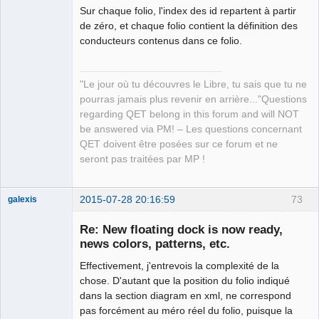
Sur chaque folio, l'index des id repartent à partir
</elements
>
de zéro, et chaque folio contient la définition des
<conductors
>
conducteurs contenus dans ce folio.
<conductor
vertirotatetext
=
"270"
x
=
"0"
terminal1
=
"12"
type
=
"multi"
displaytext
=
"1"
num
=
"17"
terminal2
=
"15"
y
=
"0"
onetextperfolio
=
"1"
numsize
=
"7"
"Le jour où tu découvres le Libre, tu sais que tu ne
horizrotatetext
=
"0"
/>
pourras jamais plus revenir en arrière..."Questions
<conductor
vertirotatetext
=
"270"
x
=
"0"
regarding QET belong in this forum and will NOT
terminal1
=
"16"
type
=
"multi"
displaytext
=
"1"
num
=
"16"
be answered via PM! – Les questions concernant
terminal2
=
"21"
y
=
"0"
onetextperfolio
=
"0"
numsize
=
"7"
QET doivent être posées sur ce forum et ne
horizrotatetext
=
"0"
/>
seront pas traitées par MP !
<conductor
vertirotatetext
=
"270"
x
=
"0"
terminal1
=
"22"
type
=
"multi"
displaytext
=
"1"
num
=
"15"
terminal2
=
"25"
y
=
"0"
onetextperfolio
=
"0"
numsize
=
"7"
2015-07-28 20:16:59
73
galexis
horizrotatetext
=
"0"
/>
Membre
<conductor
vertirotatetext
=
"270"
x
=
"0"
Re: New floating dock is now ready,
Offline
terminal1
=
"24"
type
=
"multi"
displaytext
=
"1"
num
=
"15"
news colors, patterns, etc.
terminal2
=
"27"
y
=
"0"
onetextperfolio
=
"0"
numsize
=
"7"
Effectivement, j'entrevois la complexité de la
horizrotatetext
=
"0"
/>
chose. D'autant que la position du folio indiqué
</conductors
>
dans la section diagram en xml, ne correspond
</diagram
>
pas forcément au méro réel du folio, puisque la
<diagram
displayAt
=
"bottom"
version
=
"0.5"
rows
=
"8"