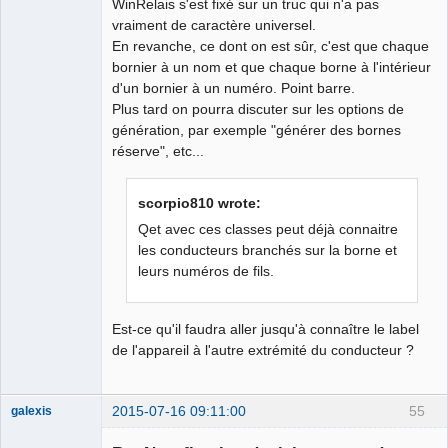
WinRelais s'est fixé sur un truc qui n'a pas
</informations>,'
"
${file}
"
vraiment de caractère universel.
En revanche, ce dont on est sûr, c'est que chaque
bornier à un nom et que chaque borne à l'intérieur
d'un bornier à un numéro. Point barre.
Plus tard on pourra discuter sur les options de
génération, par exemple "générer des bornes
réserve", etc...
scorpio810 wrote:
Qet avec ces classes peut déjà connaitre
les conducteurs branchés sur la borne et
leurs numéros de fils.
Est-ce qu'il faudra aller jusqu'à connaître le label
de l'appareil à l'autre extrémité du conducteur ?
2015-07-16 09:11:00
55
galexis
Membre