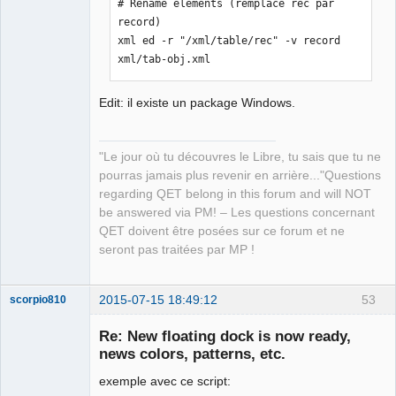
# Rename elements (remplace rec par 
record)

xml ed -r "/xml/table/rec" -v record 
xml/tab-obj.xml
Edit: il existe un package Windows.
"Le jour où tu découvres le Libre, tu sais que tu ne
pourras jamais plus revenir en arrière..."Questions
regarding QET belong in this forum and will NOT
be answered via PM! – Les questions concernant
QET doivent être posées sur ce forum et ne
seront pas traitées par MP !
2015-07-15 18:49:12
53
scorpio810
Re: New floating dock is now ready,
news colors, patterns, etc.
exemple avec ce script: