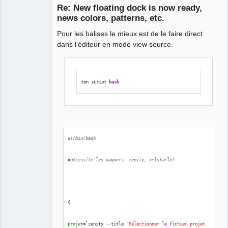
Re: New floating dock is now ready,
news colors, patterns, etc.
Pour les balises le mieux est de le faire direct
dans l’éditeur en mode view source.
ton script 
bash
QElectroTech
Team
Manager,
Developer,
Packager
Offline
#!/bin/bash
#nécessite les paquets: zenity; xmlstarlet
{
projet
=
`
zenity 
--title
"Sélectionner le fichier projet 