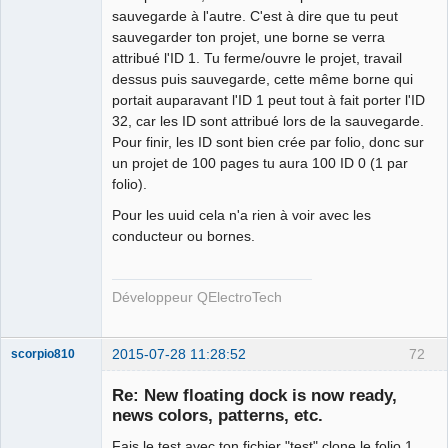
sauvegarde à l'autre. C'est à dire que tu peut
sauvegarder ton projet, une borne se verra
attribué l'ID 1. Tu ferme/ouvre le projet, travail
dessus puis sauvegarde, cette même borne qui
portait auparavant l'ID 1 peut tout à fait porter l'ID
32, car les ID sont attribué lors de la sauvegarde.
Pour finir, les ID sont bien crée par folio, donc sur
un projet de 100 pages tu aura 100 ID 0 (1 par
folio).
Pour les uuid cela n'a rien à voir avec les
conducteur ou bornes.
Développeur QElectroTech
2015-07-28 11:28:52
72
scorpio810
Re: New floating dock is now ready,
news colors, patterns, etc.
Fais le test avec ton fichier "test" clone le folio 1