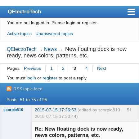
QElectroTech
You are not logged in.
Please login or register.
Index
Active topics
Unanswered topics
User list
Search
→
New floating dock is now
QElectroTech
→
News
ready, news colors, patterns, etc.
Register
Pages
Previous
1
2
3
4
Next
Login
You must
login
or
register
to post a reply
Site officiel
RSS topic feed
Wiki
Posts: 51 to 75 of 95
BugTracker
2015-07-15 17:26:53
(edited by scorpio810
51
scorpio810
Videos
2015-07-15 17:30:44)
Manual 0.9
Re: New floating dock is now ready,
news colors, patterns, etc.
Manual 0.8_cs