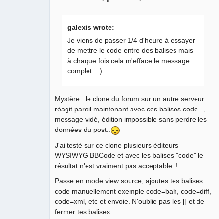
destination"
--file-selection
 --directory
`
galexis wrote:
Je viens de passer 1/4 d'heure à essayer
if
[
$?
!
= 
0
]
; 
then
# si fermeture
de mettre le code entre des balises mais
à chaque fois cela m'efface le message
QElectroTech
exit
1
Team
complet ...)
Manager,
Developer,
fi
Packager
Mystère.. le clone du forum sur un autre serveur
Offline
[
$?
-ne
0
]
&&
exit
2
# si annulation
réagit pareil maintenant avec ces balises code ..,
message vidé, édition impossible sans perdre les
}
données du post..
J'ai testé sur ce clone plusieurs éditeurs
WYSIWYG BBCode et avec les balises "code" le
résultat n'est vraiment pas acceptable..!
Passe en mode view source, ajoutes tes balises
xmlstarlet sel 
-T
-t
-m
code manuellement exemple code=bah, code=diff,
/
project
/
diagram
/
elements
/
element 
-s
 A:T:- 
code=xml, etc et envoie. N'oublie pas les [] et de
"elementInformations"
-v
 \
fermer tes balises.