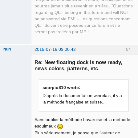
language?
pourras jamais plus revenir en arrière..."Questions
name_xpath
=$
(
printf
'/%s/names/name[@lang="%s"]'
regarding QET belong in this forum and will NOT
"
${root_elmt}
"
"
${lang}
"
)
be answered via PM! – Les questions concernant
already_exists
=$
(
xmlstarlet 
select
-t
--value-of
QET doivent être posées sur ce forum et ne
"count(
${name_xpath}
)"
"
${file}
"
)
seront pas traitées par MP !
if
[
"
${already_exists}
"
-eq
0
]
; 
then
# we need to insert the element
names_xpath
=$
(
printf
'/%s/names'
"
${root_elmt}
"
)
2015-07-16 09:00:42
54
Nuri
name_xpath
=$
(
printf
'/%s/names/name[not(@lang)]'
"
${root_elmt}
"
)
Re: New floating dock is now ready,
    xmlstarlet edit 
--subnode
"
${names_xpath}
"
--type
news colors, patterns, etc.
elem 
-n
"name"
--value
"
${name}
"
"
${file}
"
|
 \
    xmlstarlet edit 
--insert
"
${name_xpath}
"
--type
attr 
-n
"lang"
--value
"
${lang}
"
>
"
${tmp_file}
"
scorpio810 wrote:
German
else
translator
D’après la documentation winrelais, il y a
# we need to update the element
Offline
la méthode française et suisse...
    xmlstarlet edit 
--update
"
${name_xpath}
"
--value
"
${name}
"
"
${file}
"
>
"
${tmp_file}
"
fi
Sans oublier la méthode bavaroise et la méthode
xmlstarlet format 
--indent-spaces
4
--omit-decl
esquimaux
"
${tmp_file}
"
>
"
${file}
"
Plus sérieusement, je pense que l'auteur de
sed
-i
's,<informations/>,<informations>