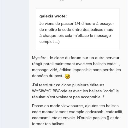
destination"
--file-selection
 --directory
`
galexis wrote:
Je viens de passer 1/4 d'heure à essayer
if
[
$?
!
= 
0
]
; 
then
# si fermeture
de mettre le code entre des balises mais
à chaque fois cela m'efface le message
QElectroTech
exit
1
Team
complet ...)
Manager,
Developer,
fi
Packager
Mystère.. le clone du forum sur un autre serveur
Offline
[
$?
-ne
0
]
&&
exit
2
# si annulation
réagit pareil maintenant avec ces balises code ..,
message vidé, édition impossible sans perdre les
}
données du post..
J'ai testé sur ce clone plusieurs éditeurs
WYSIWYG BBCode et avec les balises "code" le
résultat n'est vraiment pas acceptable..!
Passe en mode view source, ajoutes tes balises
xmlstarlet sel 
-T
-t
-m
code manuellement exemple code=bah, code=diff,
/
project
/
diagram
/
elements
/
element 
-s
 A:T:- 
code=xml, etc et envoie. N'oublie pas les [] et de
"elementInformations"
-v
 \
fermer tes balises.