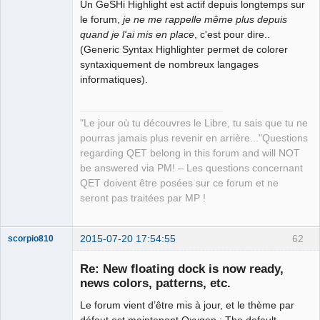
Un GeSHi Highlight est actif depuis longtemps sur
"concat(elementInformations/*[@name='label'], ';' 
le forum,
je ne me rappelle même plus depuis
,@type, ';', terminals/terminal/@id, ';' , 
quand je l'ai mis en place
, c'est pour dire..
terminals/terminal/@orientation, ';' , 
(Generic Syntax Highlighter permet de colorer
terminals/terminal/@id, ';' , '2')"
-n
"
$projet
"
>
syntaxiquement de nombreux langages
"
$dossier
/bornes.csv"
informatiques).
#problème pour récupérer le 2ème ID du symbole borne 
et son orientation(2)= répétition ID borne 1 et 
"Le jour où tu découvres le Libre, tu sais que tu ne
orientation forcé à 2
pourras jamais plus revenir en arrière..."Questions
regarding QET belong in this forum and will NOT
be answered via PM! – Les questions concernant
QET doivent être posées sur ce forum et ne
xmlstarlet sel 
-T
-t
-m
seront pas traitées par MP !
/
project
/
diagram
/
conductors
/
conductor 
-s
 A:N:- 
"@num"
-v
 \
2015-07-20 17:54:55
62
scorpio810
"concat(@num,';',@terminal1,';',@terminal2)"
-n
Re: New floating dock is now ready,
"
$projet
"
>
"
$dossier
/conducteurs.csv"
news colors, patterns, etc.
Le forum vient d’être mis à jour, et le thème par
défaut est maintenant Oxygen : The default