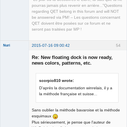
language?
pourras jamais plus revenir en arrière..."Questions
name_xpath
=$
(
printf
'/%s/names/name[@lang="%s"]'
regarding QET belong in this forum and will NOT
"
${root_elmt}
"
"
${lang}
"
)
be answered via PM! – Les questions concernant
already_exists
=$
(
xmlstarlet 
select
-t
--value-of
QET doivent être posées sur ce forum et ne
"count(
${name_xpath}
)"
"
${file}
"
)
seront pas traitées par MP !
if
[
"
${already_exists}
"
-eq
0
]
; 
then
# we need to insert the element
names_xpath
=$
(
printf
'/%s/names'
"
${root_elmt}
"
)
2015-07-16 09:00:42
54
Nuri
name_xpath
=$
(
printf
'/%s/names/name[not(@lang)]'
"
${root_elmt}
"
)
Re: New floating dock is now ready,
    xmlstarlet edit 
--subnode
"
${names_xpath}
"
--type
news colors, patterns, etc.
elem 
-n
"name"
--value
"
${name}
"
"
${file}
"
|
 \
    xmlstarlet edit 
--insert
"
${name_xpath}
"
--type
attr 
-n
"lang"
--value
"
${lang}
"
>
"
${tmp_file}
"
scorpio810 wrote:
German
else
translator
D’après la documentation winrelais, il y a
# we need to update the element
Offline
la méthode française et suisse...
    xmlstarlet edit 
--update
"
${name_xpath}
"
--value
"
${name}
"
"
${file}
"
>
"
${tmp_file}
"
fi
Sans oublier la méthode bavaroise et la méthode
xmlstarlet format 
--indent-spaces
4
--omit-decl
esquimaux
"
${tmp_file}
"
>
"
${file}
"
Plus sérieusement, je pense que l'auteur de
sed
-i
's,<informations/>,<informations>