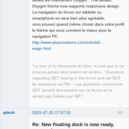
Oxygen theme now supports responsive design.
La navigation du forum sur tablette ou
zenity 
--info
--title
=
"Fichier CSV créés"
--height
=
100
smartphone en sera bien plus agréable,
--width
=
300
--text
=
"Terminé !"
QElectroTech
vous pouvez quand même choisir dans votre profil
Team
le thème qui vous convient le mieux pour la
Manager,
exit
Developer,
navigation PC.
Packager
http://www.alsacreations.com/article/li …
Offline
esign.html
"Le jour où tu découvres le Libre, tu sais que tu ne
pourras jamais plus revenir en arrière..."Questions
regarding QET belong in this forum and will NOT
be answered via PM! – Les questions concernant
QET doivent être posées sur ce forum et ne
seront pas traitées par MP !
2015-07-20 17:57:52
63
galexis
Membre
Re: New floating dock is now ready,
Offline