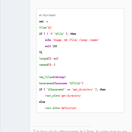
#!/bin/bash
set
-x
QElectroTech
file
=
"$1"
Team
Manager,
if
[
!
-f
"
$file
"
]
; 
then
Developer,
echo
"Usage: $0 <file> <lang> <name>"
Packager
exit
150
Offline
fi
lang
=
${2:-es}
name
=
${3:-}
tmp_file
=$
(
mktemp
)
basename
=$
(
basename
"
${file}
"
)
if
[
"
${basename}
"
 == 
"qet_directory"
]
; 
then
root_elmt
=
'qet-directory'
else
root_elmt
=
'definition'
fi
# Does the file already have a name for the provided 
"Le jour où tu découvres le Libre, tu sais que tu ne