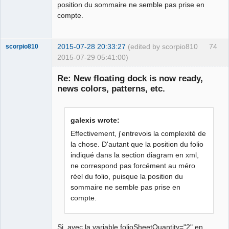
position du sommaire ne semble pas prise en
folio
=
"%id/%total"
height
=
"660"
colsize
=
"60"
author
=
""
compte.
filename
=
""
date
=
"null"
displaycols
=
"true"
cols
=
"17"
rowsize
=
"80"
order
=
"2"
title
=
""
displayrows
=
"true"
>
<defaultconductor
vertirotatetext
=
"270"
2015-07-28 20:33:27
(edited by scorpio810
74
scorpio810
type
=
"multi"
displaytext
=
"1"
num
=
"_"
2015-07-29 05:41:00)
onetextperfolio
=
"0"
numsize
=
"7"
horizrotatetext
=
"0"
/>
<elements
>
Re: New floating dock is now ready,
<element
x
=
"200"
uuid
=
"{f393bd5f-e9cb-
news colors, patterns, etc.
40c1-be37-a93fb6cea9d3}"
type
=
"embed://import/10_electric/10_allpole/130_termin
als&amp;terminal_strips/borne_continuite.elmt"
galexis wrote:
orientation
=
"0"
y
=
"150"
>
Effectivement, j'entrevois la complexité de
<terminals
>
la chose. D'autant que la position du folio
<terminal
x
=
"0"
number
=
"_"
indiqué dans la section diagram en xml,
QElectroTech
nameHidden
=
"0"
id
=
"0"
name
=
"_"
orientation
=
"0"
Team
ne correspond pas forcément au méro
y
=
"-6"
/>
Manager,
réel du folio, puisque la position du
Developer,
<terminal
x
=
"0"
number
=
"_"
Packager
sommaire ne semble pas prise en
nameHidden
=
"0"
id
=
"1"
name
=
"_"
orientation
=
"2"
y
=
"6"
/>
Offline
compte.
</terminals
>
<inputs
>
<input
x
=
"5"
text
=
"_"
y
=
"8"
/>
Si, avec la variable folioSheetQuantity="2" en