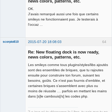
news colors, patterns, etc.
OK.
J'avais remarqué aussi une fois que certains
smileys ne fonctionnaient pas. Je testerais à
l'occaz ...
2015-07-20 18:08:03
64
scorpio810
Re: New floating dock is now ready,
news colors, patterns, etc.
Les smileys comme tous plugins/styles/libs ajoutés
sont des ensembles de briques, que tu rajoutes
ensuite pour construire ton forum, suivant tes
besoins, goûts. Ce n'est pas fournis d'emblée, et
certaines briques s'assemblent avec plus ou
QElectroTech
moins de réussite .... parfois en mettant les mains
Team
dans [s]le cambouis[/s] les codes php.
Manager,
Developer,
Packager
Offline
"Le jour où tu découvres le Libre, tu sais que tu ne