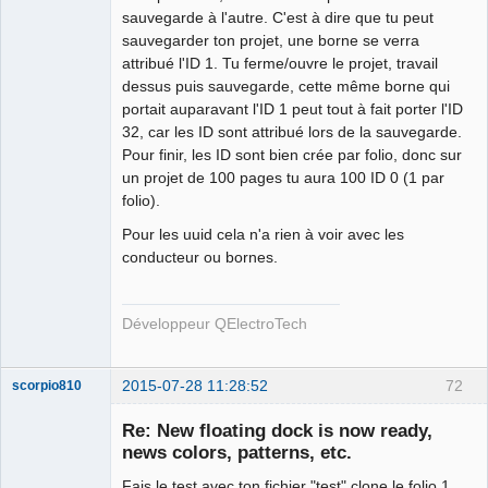
sauvegarde à l'autre. C'est à dire que tu peut
sauvegarder ton projet, une borne se verra
attribué l'ID 1. Tu ferme/ouvre le projet, travail
dessus puis sauvegarde, cette même borne qui
portait auparavant l'ID 1 peut tout à fait porter l'ID
32, car les ID sont attribué lors de la sauvegarde.
Pour finir, les ID sont bien crée par folio, donc sur
un projet de 100 pages tu aura 100 ID 0 (1 par
folio).
Pour les uuid cela n'a rien à voir avec les
conducteur ou bornes.
Développeur QElectroTech
2015-07-28 11:28:52
72
scorpio810
Re: New floating dock is now ready,
news colors, patterns, etc.
Fais le test avec ton fichier "test" clone le folio 1