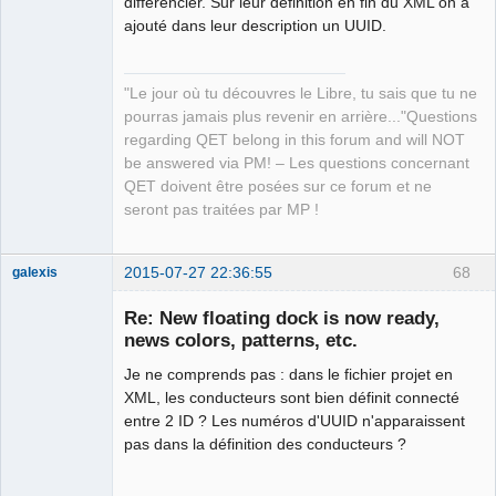
différencier. Sur leur définition en fin du XML on a
ajouté dans leur description un UUID.
QElectroTech
Team
"Le jour où tu découvres le Libre, tu sais que tu ne
Manager,
Developer,
pourras jamais plus revenir en arrière..."Questions
Packager
regarding QET belong in this forum and will NOT
Offline
be answered via PM! – Les questions concernant
QET doivent être posées sur ce forum et ne
seront pas traitées par MP !
2015-07-27 22:36:55
68
galexis
Membre
Re: New floating dock is now ready,
Offline
news colors, patterns, etc.
Je ne comprends pas : dans le fichier projet en
XML, les conducteurs sont bien définit connecté
entre 2 ID ? Les numéros d'UUID n'apparaissent
pas dans la définition des conducteurs ?