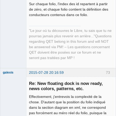
Sur chaque folio, l'index des id repartent à partir
</elements
>
de zéro, et chaque folio contient la définition des
<conductors
>
conducteurs contenus dans ce folio.
<conductor
vertirotatetext
=
"270"
x
=
"0"
terminal1
=
"12"
type
=
"multi"
displaytext
=
"1"
num
=
"17"
terminal2
=
"15"
y
=
"0"
onetextperfolio
=
"1"
numsize
=
"7"
"Le jour où tu découvres le Libre, tu sais que tu ne
horizrotatetext
=
"0"
/>
pourras jamais plus revenir en arrière..."Questions
<conductor
vertirotatetext
=
"270"
x
=
"0"
regarding QET belong in this forum and will NOT
terminal1
=
"16"
type
=
"multi"
displaytext
=
"1"
num
=
"16"
be answered via PM! – Les questions concernant
terminal2
=
"21"
y
=
"0"
onetextperfolio
=
"0"
numsize
=
"7"
QET doivent être posées sur ce forum et ne
horizrotatetext
=
"0"
/>
seront pas traitées par MP !
<conductor
vertirotatetext
=
"270"
x
=
"0"
terminal1
=
"22"
type
=
"multi"
displaytext
=
"1"
num
=
"15"
terminal2
=
"25"
y
=
"0"
onetextperfolio
=
"0"
numsize
=
"7"
2015-07-28 20:16:59
73
galexis
horizrotatetext
=
"0"
/>
Membre
<conductor
vertirotatetext
=
"270"
x
=
"0"
Re: New floating dock is now ready,
Offline
terminal1
=
"24"
type
=
"multi"
displaytext
=
"1"
num
=
"15"
news colors, patterns, etc.
terminal2
=
"27"
y
=
"0"
onetextperfolio
=
"0"
numsize
=
"7"
Effectivement, j'entrevois la complexité de la
horizrotatetext
=
"0"
/>
chose. D'autant que la position du folio indiqué
</conductors
>
dans la section diagram en xml, ne correspond
</diagram
>
pas forcément au méro réel du folio, puisque la
<diagram
displayAt
=
"bottom"
version
=
"0.5"
rows
=
"8"