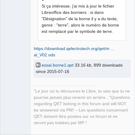
Si ça intéresse, j'ai mis à jour le fichier
Libreoffice des borniers : si dans
"Désignation" de la borne il y a du texte,
QElectroTech
Team
genre : "terre", alors le numéro de borne
Manager,
est remplacé par le symbole de terre.
Developer,
Packager
Offline
https://download.qelectrotech.org/qet/m …
al_V02.ods
essai borne1.qet
33.16 kb, 899 downloads
since 2015-07-16
"Le jour où tu découvres le Libre, tu sais que tu ne
pourras jamais plus revenir en arrière..."Questions
regarding QET belong in this forum and will NOT
be answered via PM! – Les questions concernant
QET doivent être posées sur ce forum et ne
seront pas traitées par MP !