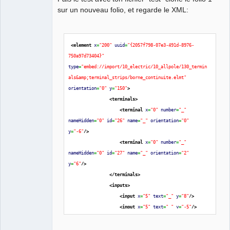
sur un nouveau folio, et regarde le XML:
<element
x
=
"200"
uuid
=
"{2057f798-07e3-491d-8976-
QElectroTech
750a97d73404}"
Team
Manager,
type
=
"embed://import/10_electric/10_allpole/130_termin
Developer,
als&amp;terminal_strips/borne_continuite.elmt"
Packager
orientation
=
"0"
y
=
"150"
>
Offline
<terminals
>
<terminal
x
=
"0"
number
=
"_"
nameHidden
=
"0"
id
=
"26"
name
=
"_"
orientation
=
"0"
y
=
"-6"
/>
<terminal
x
=
"0"
number
=
"_"
nameHidden
=
"0"
id
=
"27"
name
=
"_"
orientation
=
"2"
y
=
"6"
/>
</terminals
>
<inputs
>
<input
x
=
"5"
text
=
"_"
y
=
"8"
/>
<input
x
=
"5"
text
=
"_"
y
=
"-5"
/>
</inputs
>
</element
>