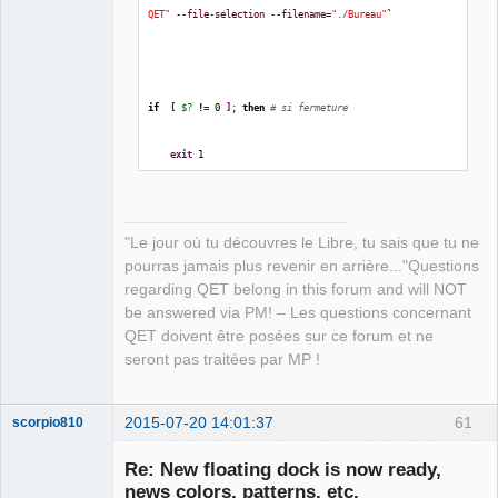
QET"
--file-selection
--filename
=
"./Bureau"
`
if
[
$?
!
= 
0
]
; 
then
# si fermeture
exit
1
fi
"Le jour où tu découvres le Libre, tu sais que tu ne
[
$?
-ne
0
]
&&
exit
2
# si annulation
pourras jamais plus revenir en arrière..."Questions
regarding QET belong in this forum and will NOT
}
be answered via PM! – Les questions concernant
QET doivent être posées sur ce forum et ne
seront pas traitées par MP !
2015-07-20 14:01:37
61
scorpio810
{
Re: New floating dock is now ready,
dossier
=
`
zenity 
--title
"Sélectionner le dossier de 
news colors, patterns, etc.