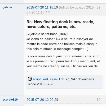
2015-07-20 11:15:19
(edited by galexis 2015-
59
galexis
07-20 11:16:47)
Membre
Re: New floating dock is now ready,
Offline
news colors, patterns, etc.
Ci joint le script bash (linux).
Je viens de passer 1/4 d'heure à essayer de
mettre le code entre des balises mais à chaque
fois cela m'efface le message complet ...)
Si vous avez des tuyaux pour amémiorer le script,
je sis preneur : récupérer les iD qui manquent, et
voir même ne créer qu'un seul fichier au lieu de
2....
script_xml_essai
1.11 kb, 947 downloads
since 2015-07-20
2015-07-20 12:02:29
60
scorpio810