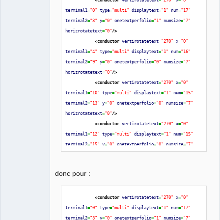
terminal1
=
"0"
type
=
"multi"
displaytext
=
"1"
num
=
"17"
terminal2
=
"3"
y
=
"0"
onetextperfolio
=
"1"
numsize
=
"7"
horizrotatetext
=
"0"
/>
<conductor
vertirotatetext
=
"270"
x
=
"0"
terminal1
=
"4"
type
=
"multi"
displaytext
=
"1"
num
=
"16"
terminal2
=
"9"
y
=
"0"
onetextperfolio
=
"0"
numsize
=
"7"
horizrotatetext
=
"0"
/>
<conductor
vertirotatetext
=
"270"
x
=
"0"
terminal1
=
"10"
type
=
"multi"
displaytext
=
"1"
num
=
"15"
terminal2
=
"13"
y
=
"0"
onetextperfolio
=
"0"
numsize
=
"7"
horizrotatetext
=
"0"
/>
<conductor
vertirotatetext
=
"270"
x
=
"0"
terminal1
=
"12"
type
=
"multi"
displaytext
=
"1"
num
=
"15"
terminal2
=
"15"
y
=
"0"
onetextperfolio
=
"0"
numsize
=
"7"
horizrotatetext
=
"0"
/>
</conductors
>
donc pour :
<conductor
vertirotatetext
=
"270"
x
=
"0"
terminal1
=
"0"
type
=
"multi"
displaytext
=
"1"
num
=
"17"
terminal2
=
"3"
y
=
"0"
onetextperfolio
=
"1"
numsize
=
"7"