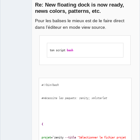
Re: New floating dock is now ready,
news colors, patterns, etc.
Pour les balises le mieux est de le faire direct
dans l’éditeur en mode view source.
ton script 
bash
QElectroTech
Team
Manager,
Developer,
Packager
Offline
#!/bin/bash
#nécessite les paquets: zenity; xmlstarlet
{
projet
=
`
zenity 
--title
"Sélectionner le fichier projet 