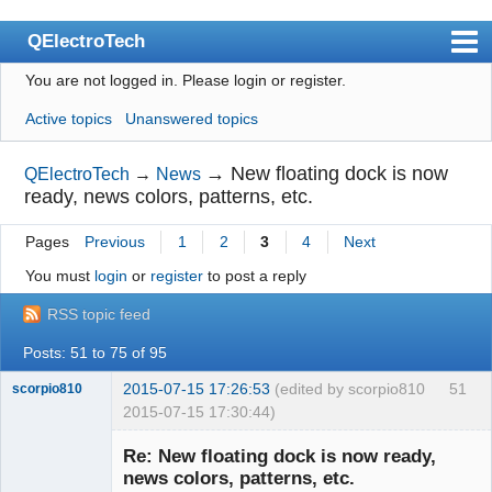
QElectroTech
You are not logged in.
Please login or register.
Index
Active topics
Unanswered topics
User list
Search
→
New floating dock is now
QElectroTech
→
News
ready, news colors, patterns, etc.
Register
Pages
Previous
1
2
3
4
Next
Login
You must
login
or
register
to post a reply
Site officiel
RSS topic feed
Wiki
Posts: 51 to 75 of 95
BugTracker
2015-07-15 17:26:53
(edited by scorpio810
51
scorpio810
Videos
2015-07-15 17:30:44)
Manual 0.9
Re: New floating dock is now ready,
news colors, patterns, etc.
Manual 0.8_cs