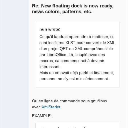
Re: New floating dock is now ready,
news colors, patterns, etc.
nuri wrote:
Ce qu'il faudrait apprendre à maîtriser, ce
sont les filtres XLST pour convertir le XML
d'un projet QET en XML compréhensible
QElectroTech
Team
par LibreOffice. Là, couplé avec des
Manager,
macros, ca commencerait à devenir
Developer,
Packager
intéressant.
Offline
Mais on en avait déjà parlé et finalement,
personne ne s'y est mis sérieusement.
Ou en ligne de commande sous gnu/linux
avec
XmlStarlet
EXAMPLE: