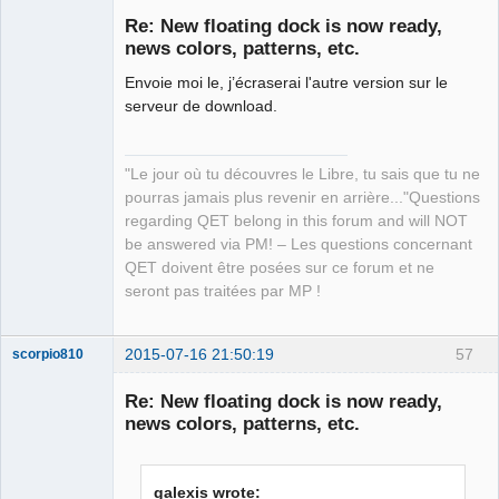
Re: New floating dock is now ready,
news colors, patterns, etc.
Envoie moi le, j’écraserai l'autre version sur le
serveur de download.
"Le jour où tu découvres le Libre, tu sais que tu ne
QElectroTech
pourras jamais plus revenir en arrière..."Questions
Team
regarding QET belong in this forum and will NOT
Manager,
Developer,
be answered via PM! – Les questions concernant
Packager
QET doivent être posées sur ce forum et ne
Offline
seront pas traitées par MP !
2015-07-16 21:50:19
57
scorpio810
Re: New floating dock is now ready,
news colors, patterns, etc.
galexis wrote: