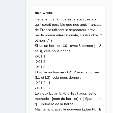
Github
nuri wrote:
Google_Search
Tiens, en parlant de séparateur, est-ce
qu'il serait possible que nos amis francais
de France utilisent le séparateur prévu
QElectroTech
Team
par la norme internationale, c'est-à-dire ":"
Manager,
et non "." ?
Developer,
Packager
Si j'ai un bornier -X01 avec 3 bornes (1, 2
Offline
et 3), cela nous donne :
-X01:1
-X01:2
-X01:3
Et si j'ai un bornier -X21.2 avec 2 bornes
(L1 et L2), cela nous donne :
-X21.2:L1
-X21.2:L2
Le vieux Eplan 5.70 utilisait aussi cette
méthode : [nom du bornier] + [séparateur
:] + [numéro de la borne].
Maintenant, avec le nouveau Eplan P8, ils