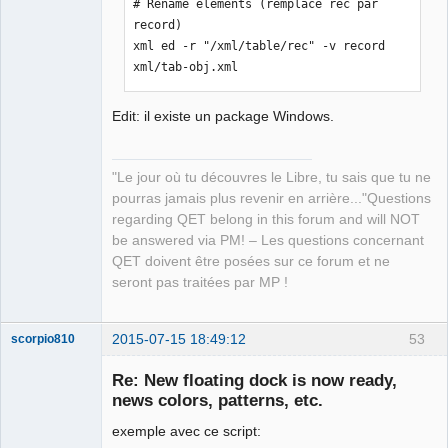
# Rename elements (remplace rec par 
record)

xml ed -r "/xml/table/rec" -v record 
xml/tab-obj.xml
Edit: il existe un package Windows.
"Le jour où tu découvres le Libre, tu sais que tu ne
pourras jamais plus revenir en arrière..."Questions
regarding QET belong in this forum and will NOT
be answered via PM! – Les questions concernant
QET doivent être posées sur ce forum et ne
seront pas traitées par MP !
2015-07-15 18:49:12
53
scorpio810
Re: New floating dock is now ready,
news colors, patterns, etc.
exemple avec ce script: