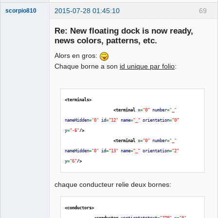
2015-07-28 01:45:10
69
scorpio810
Re: New floating dock is now ready,
news colors, patterns, etc.
Alors en gros:
Chaque borne a son
id unique par folio
:
<terminals
>
QElectroTech
Team
<terminal
x
=
"0"
number
=
"_"
Manager,
nameHidden
=
"0"
id
=
"12"
name
=
"_"
orientation
=
"0"
Developer,
Packager
y
=
"-6"
/>
<terminal
x
=
"0"
number
=
"_"
Offline
nameHidden
=
"0"
id
=
"13"
name
=
"_"
orientation
=
"2"
y
=
"6"
/>
chaque conducteur relie deux bornes:
<conductors
>
<conductor
vertirotatetext
=
"270"
x
=
"0"