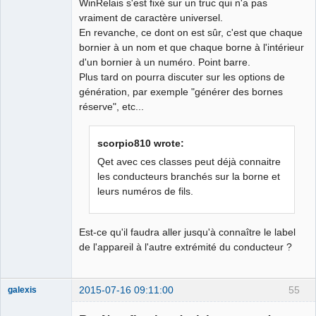
WinRelais s'est fixé sur un truc qui n'a pas
</informations>,'
"
${file}
"
vraiment de caractère universel.
En revanche, ce dont on est sûr, c'est que chaque
bornier à un nom et que chaque borne à l'intérieur
d'un bornier à un numéro. Point barre.
Plus tard on pourra discuter sur les options de
génération, par exemple "générer des bornes
réserve", etc...
scorpio810 wrote:
Qet avec ces classes peut déjà connaitre
les conducteurs branchés sur la borne et
leurs numéros de fils.
Est-ce qu'il faudra aller jusqu'à connaître le label
de l'appareil à l'autre extrémité du conducteur ?
2015-07-16 09:11:00
55
galexis
Membre