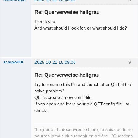
Membre
Re: Querverweise hellgrau
Offline
Thank you.
And what should I look for, or what should I do?
2025-10-21 15:09:06
9
scorpio810
Re: Querverweise hellgrau
Try to rename this file and launch after QET, if that
solve problem?
QET's create a new confif file.
If yes open and learn your old QET.config file...to
check..
QElectroTech
Team
"Le jour où tu découvres le Libre, tu sais que tu ne
Manager,
Developer,
pourras jamais plus revenir en arrière..."Questions