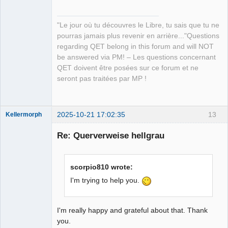
"Le jour où tu découvres le Libre, tu sais que tu ne
pourras jamais plus revenir en arrière..."Questions
regarding QET belong in this forum and will NOT
QElectroTech
be answered via PM! – Les questions concernant
Team
QET doivent être posées sur ce forum et ne
Manager,
Developer,
seront pas traitées par MP !
Packager
Offline
2025-10-21 17:02:35
13
Kellermorph
Membre
Re: Querverweise hellgrau
Offline
scorpio810 wrote:
I'm trying to help you.
I'm really happy and grateful about that. Thank
you.