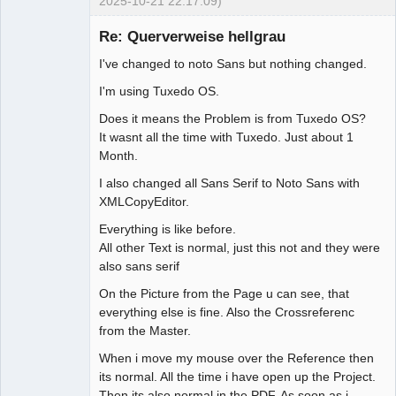
2025-10-21 22:17:09)
Membre
Re: Querverweise hellgrau
Offline
I've changed to noto Sans but nothing changed.
I'm using Tuxedo OS.
Does it means the Problem is from Tuxedo OS?
It wasnt all the time with Tuxedo. Just about 1
Month.
I also changed all Sans Serif to Noto Sans with
XMLCopyEditor.
Everything is like before.
All other Text is normal, just this not and they were
also sans serif
On the Picture from the Page u can see, that
everything else is fine. Also the Crossreferenc
from the Master.
When i move my mouse over the Reference then
its normal. All the time i have open up the Project.
Then its also normal in the PDF. As soon as i