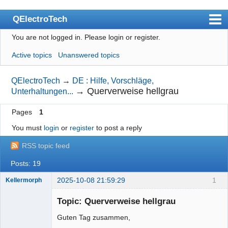
QElectroTech
You are not logged in.
Please login or register.
Index
Active topics
Unanswered topics
User list
Search
QElectroTech
→
DE : Hilfe, Vorschläge,
→
Querverweise hellgrau
Unterhaltungen...
Register
Pages
1
Login
You must
login
or
register
to post a reply
Site officiel
RSS topic feed
Wiki
Posts: 19
BugTracker
2025-10-08 21:59:29
1
Kellermorph
Videos
Membre
Topic: Querverweise hellgrau
Offline
Manual 0.9
Guten Tag zusammen,
Manual 0.8_cs