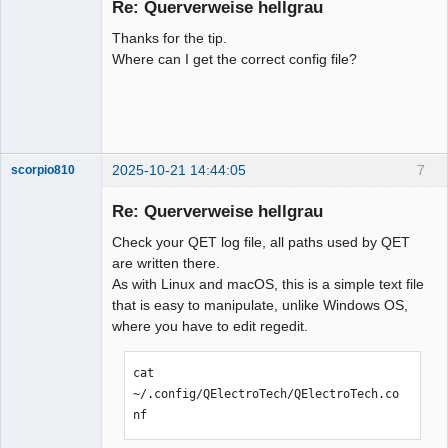
Re: Querverweise hellgrau
Offline
Thanks for the tip.
Where can I get the correct config file?
2025-10-21 14:44:05
7
scorpio810
Re: Querverweise hellgrau
Check your QET log file, all paths used by QET
are written there.
As with Linux and macOS, this is a simple text file
that is easy to manipulate, unlike Windows OS,
where you have to edit regedit.
QElectroTech
cat 
Team
Manager,
~/.config/QElectroTech/QElectroTech.co
Developer,
nf
Packager
Offline