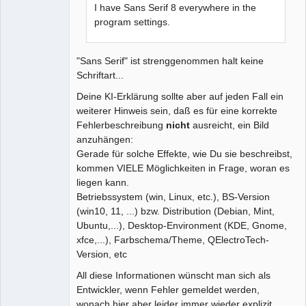
I have Sans Serif 8 everywhere in the
program settings.
"Sans Serif" ist strenggenommen halt keine
Schriftart...
Deine KI-Erklärung sollte aber auf jeden Fall ein
weiterer Hinweis sein, daß es für eine korrekte
Fehlerbeschreibung
nicht
ausreicht, ein Bild
anzuhängen:
Gerade für solche Effekte, wie Du sie beschreibst,
kommen VIELE Möglichkeiten in Frage, woran es
liegen kann.
Betriebssystem (win, Linux, etc.), BS-Version
(win10, 11, ...) bzw. Distribution (Debian, Mint,
Ubuntu,...), Desktop-Environment (KDE, Gnome,
xfce,...), Farbschema/Theme, QElectroTech-
Version, etc
All diese Informationen wünscht man sich als
Entwickler, wenn Fehler gemeldet werden,
wonach hier aber leider immer wieder explizit