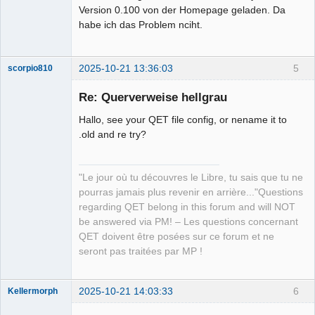
Version 0.100 von der Homepage geladen. Da
habe ich das Problem nciht.
2025-10-21 13:36:03
5
scorpio810
Re: Querverweise hellgrau
Hallo, see your QET file config, or nename it to
.old and re try?
"Le jour où tu découvres le Libre, tu sais que tu ne
pourras jamais plus revenir en arrière..."Questions
QElectroTech
regarding QET belong in this forum and will NOT
Team
be answered via PM! – Les questions concernant
Manager,
Developer,
QET doivent être posées sur ce forum et ne
Packager
seront pas traitées par MP !
Offline
2025-10-21 14:03:33
6
Kellermorph
Membre