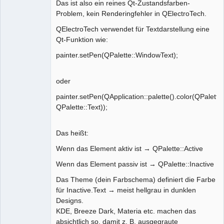
Das ist also ein reines Qt-Zustandsfarben-
Problem, kein Renderingfehler in QElectroTech.
QElectroTech verwendet für Textdarstellung eine
Qt-Funktion wie:
painter.setPen(QPalette::WindowText);
oder
painter.setPen(QApplication::palette().color(QPalette:
QPalette::Text));
Das heißt:
Wenn das Element aktiv ist → QPalette::Active
Wenn das Element passiv ist → QPalette::Inactive
Das Theme (dein Farbschema) definiert die Farbe
für Inactive.Text → meist hellgrau in dunklen
Designs.
KDE, Breeze Dark, Materia etc. machen das
absichtlich so, damit z. B. ausgegraute