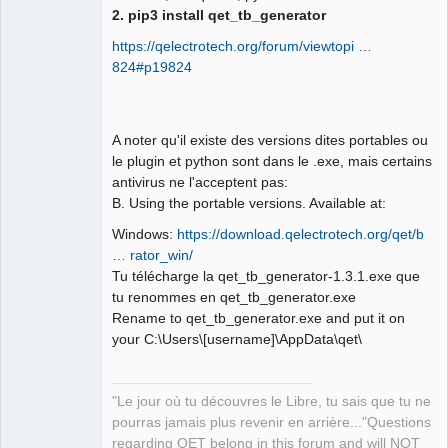
2. pip3 install qet_tb_generator
https://qelectrotech.org/forum/viewtopi …
824#p19824
A noter qu'il existe des versions dites portables ou
le plugin et python sont dans le .exe, mais certains
antivirus ne l'acceptent pas:
B. Using the portable versions. Available at:
Windows:
https://download.qelectrotech.org/qet/b
… rator_win/
Tu télécharge la qet_tb_generator-1.3.1.exe que
tu renommes en qet_tb_generator.exe
Rename to qet_tb_generator.exe and put it on
your C:\Users\[username]\AppData\qet\
"Le jour où tu découvres le Libre, tu sais que tu ne
pourras jamais plus revenir en arrière..."Questions
regarding QET belong in this forum and will NOT