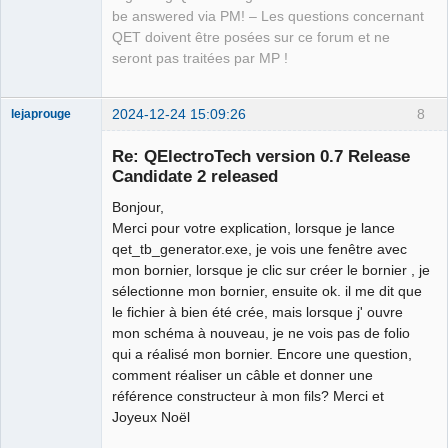
be answered via PM! – Les questions concernant
QET doivent être posées sur ce forum et ne
seront pas traitées par MP !
2024-12-24 15:09:26
8
lejaprouge
Nouveau
membre
Re: QElectroTech version 0.7 Release
Offline
Candidate 2 released
Bonjour,
Merci pour votre explication, lorsque je lance
qet_tb_generator.exe, je vois une fenêtre avec
mon bornier, lorsque je clic sur créer le bornier , je
sélectionne mon bornier, ensuite ok. il me dit que
le fichier à bien été crée, mais lorsque j' ouvre
mon schéma à nouveau, je ne vois pas de folio
qui a réalisé mon bornier. Encore une question,
comment réaliser un câble et donner une
référence constructeur à mon fils? Merci et
Joyeux Noël