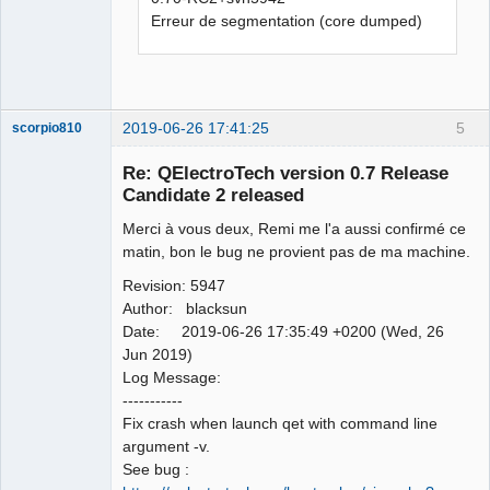
Erreur de segmentation (core dumped)
2019-06-26 17:41:25
5
scorpio810
Re: QElectroTech version 0.7 Release
Candidate 2 released
Merci à vous deux, Remi me l'a aussi confirmé ce
matin, bon le bug ne provient pas de ma machine.
Revision: 5947
Author: blacksun
Date: 2019-06-26 17:35:49 +0200 (Wed, 26
QElectroTech
Team
Jun 2019)
Manager,
Log Message:
Developer,
Packager
-----------
Offline
Fix crash when launch qet with command line
argument -v.
See bug :