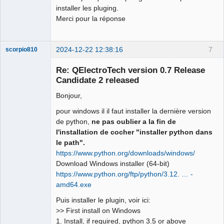
installer les pluging.
Merci pour la réponse
2024-12-22 12:38:16
7
scorpio810
Re: QElectroTech version 0.7 Release
Candidate 2 released
Bonjour,
pour windows il il faut installer la dernière version
de python,
ne pas oublier a la fin de
l'installation de cocher "installer python dans
le path".
QElectroTech
Team
https://www.python.org/downloads/windows/
Manager,
Download Windows installer (64-bit)
Developer,
Packager
https://www.python.org/ftp/python/3.12. … -
Offline
amd64.exe
Puis installer le plugin, voir ici:
>> First install on Windows
1. Install, if required, python 3.5 or above