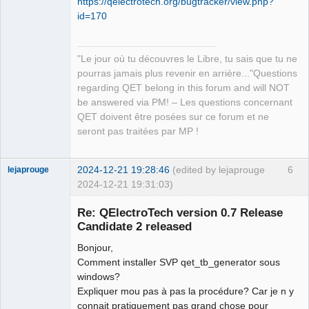
https://qelectrotech.org/bugtracker/view.php?
id=170
"Le jour où tu découvres le Libre, tu sais que tu ne
pourras jamais plus revenir en arrière..."Questions
regarding QET belong in this forum and will NOT
be answered via PM! – Les questions concernant
QET doivent être posées sur ce forum et ne
seront pas traitées par MP !
2024-12-21 19:28:46
(edited by lejaprouge
6
lejaprouge
2024-12-21 19:31:03)
Nouveau
membre
Re: QElectroTech version 0.7 Release
Offline
Candidate 2 released
Bonjour,
Comment installer SVP qet_tb_generator sous
windows?
Expliquer mou pas à pas la procédure? Car je n y
connait pratiquement pas grand chose pour