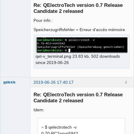
Re: QElectroTech version 0.7 Release
Candidate 2 released
Pour info :
Speicherzugriffsfehler = Erreur d'accès mémoire
German
translator
Offline
qet-v_terminal.png 23.83 kb, 502 downloads
since 2019-06-26
2019-06-26 17:40:17
4
galexis
Membre
Re: QElectroTech version 0.7 Release
Online
Candidate 2 released
Idem:
~ $ qelectrotech -v
0.70-RC2+svn5942