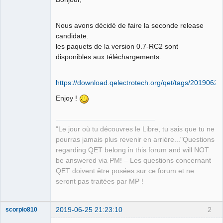
Github
Nous avons décidé de faire la seconde release
Google_Search
candidate.
les paquets de la version 0.7-RC2 sont
QElectroTech
Team
disponibles aux téléchargements.
Manager,
Developer,
Packager
https://download.qelectrotech.org/qet/tags/20190625
Offline
Enjoy !
"Le jour où tu découvres le Libre, tu sais que tu ne
pourras jamais plus revenir en arrière..."Questions
regarding QET belong in this forum and will NOT
be answered via PM! – Les questions concernant
QET doivent être posées sur ce forum et ne
seront pas traitées par MP !
2019-06-25 21:23:10
2
scorpio810