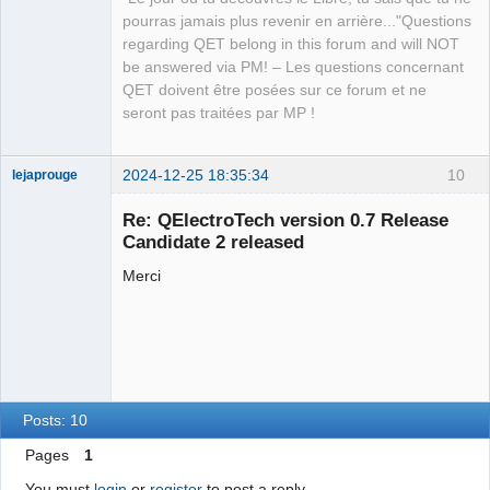
pourras jamais plus revenir en arrière..."Questions
regarding QET belong in this forum and will NOT
be answered via PM! – Les questions concernant
QET doivent être posées sur ce forum et ne
seront pas traitées par MP !
2024-12-25 18:35:34
10
lejaprouge
Nouveau
membre
Re: QElectroTech version 0.7 Release
Offline
Candidate 2 released
Merci
Posts: 10
Pages
1
You must
login
or
register
to post a reply