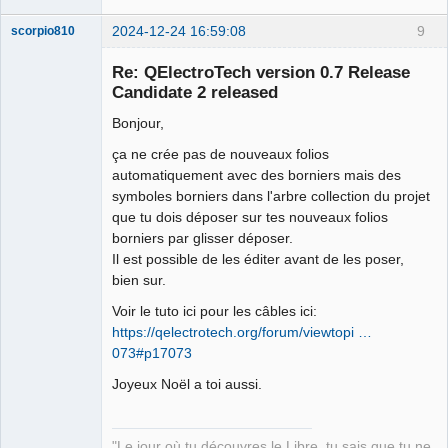
2024-12-24 16:59:08
9
scorpio810
Re: QElectroTech version 0.7 Release
Candidate 2 released
Bonjour,
ça ne crée pas de nouveaux folios
automatiquement avec des borniers mais des
symboles borniers dans l'arbre collection du projet
que tu dois déposer sur tes nouveaux folios
QElectroTech
Team
borniers par glisser déposer.
Manager,
Il est possible de les éditer avant de les poser,
Developer,
Packager
bien sur.
Offline
Voir le tuto ici pour les câbles ici:
https://qelectrotech.org/forum/viewtopi …
073#p17073
Joyeux Noël a toi aussi.
"Le jour où tu découvres le Libre, tu sais que tu ne