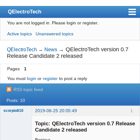
QElectroTech
You are not logged in.
Please login or register.
Index
Active topics
Unanswered topics
User list
Search
→
QElectroTech version 0.7
QElectroTech
→
News
Release Candidate 2 released
Register
Pages
1
Login
You must
login
or
register
to post a reply
Site officiel
RSS topic feed
Wiki
Posts: 10
BugTracker
2019-06-25 20:05:49
1
scorpio810
Videos
Topic: QElectroTech version 0.7 Release
Manual 0.9
Candidate 2 released
Manual 0.8_cs
Bonjour,