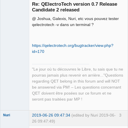
Re: QElectroTech version 0.7 Release
Candidate 2 released
@ Joshua, Galexis, Nuri, etc vous pouvez tester
qelectrotech -v dans un terminal ?
https://qelectrotech.org/bugtracker/view.php?
QElectroTech
Team
id=170
Manager,
Developer,
Packager
"Le jour où tu découvres le Libre, tu sais que tu ne
Offline
pourras jamais plus revenir en arrière..."Questions
regarding QET belong in this forum and will NOT
be answered via PM! – Les questions concernant
QET doivent être posées sur ce forum et ne
seront pas traitées par MP !
2019-06-26 09:47:34
(edited by Nuri 2019-06-
3
Nuri
26 09:47:49)