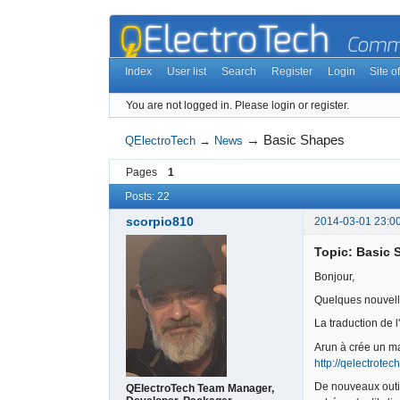
Index
User list
Search
Register
Login
Site of
You are not logged in.
Please login or register.
→
Basic Shapes
QElectroTech
→
News
Pages
1
Posts: 22
scorpio810
2014-03-01 23:0
Topic: Basic 
Bonjour,
Quelques nouvelle
La traduction de 
Arun à crée un ma
http://qelectrotec
De nouveaux outils
QElectroTech Team Manager,