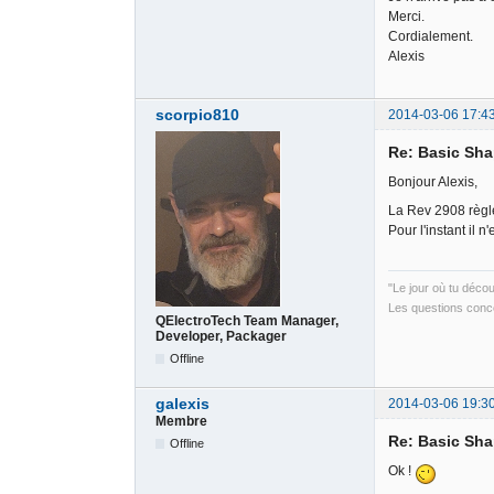
Merci.
Cordialement.
Alexis
scorpio810
2014-03-06 17:4
Re: Basic Sh
Bonjour Alexis,
La Rev 2908 règl
Pour l'instant il 
"Le jour où tu déco
Les questions conce
QElectroTech Team Manager,
Developer, Packager
Offline
galexis
2014-03-06 19:3
Membre
Re: Basic Sh
Offline
Ok !