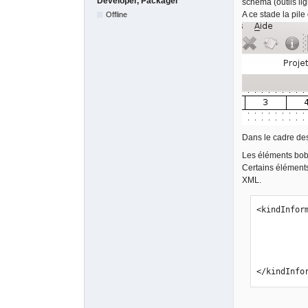
Developer, Packager
schéma (outils lign
A ce stade la pil
Offline
Dans le cadre des
Les éléments bobi
Certains éléments 
XML.
<kindInform
                    <kindInformation name=
                    <kindInformation name=
                    <kindInformation name="
                    <kindInformation name="te
</kindInfo