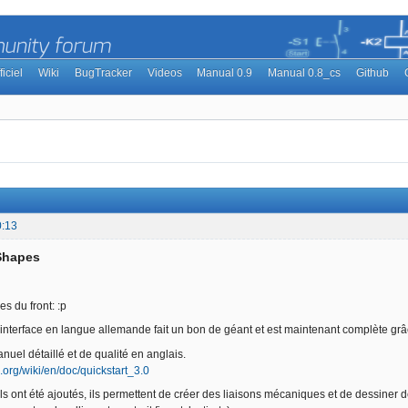
ficiel
Wiki
BugTracker
Videos
Manual 0.9
Manual 0.8_cs
Github
0:13
Shapes
s du front: :p
l'interface en langue allemande fait un bon de géant et est maintenant complète grâ
nuel détaillé et de qualité en anglais.
h.org/wiki/en/doc/quickstart_3.0
 ont été ajoutés, ils permettent de créer des liaisons mécaniques et de dessiner des