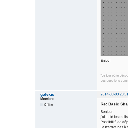
Enjoy!
"Le jour où tu déco
Les questions conce
galexis
2014-03-03 20:5
Membre
Re: Basic Sh
Offline
Bonjour,
j'ai testé les outi
Possibilité de dé
Je n'arrive pas à 