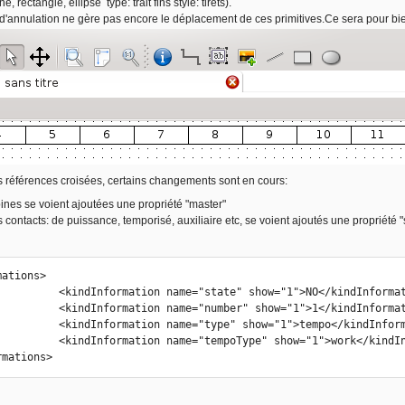
e, rectangle, ellipse type: trait fins style: tirets).
e d'annulation ne gère pas encore le déplacement de ces primitives.Ce sera pour bie
 références croisées, certains changements sont en cours:
nes se voient ajoutées une propriété "master"
contacts: de puissance, temporisé, auxiliaire etc, se voient ajoutés une propriété "s
ations>

"state" show="1">NO</kindInformation>

"number" show="1">1</kindInformation>

type" show="1">tempo</kindInformation>

mpoType" show="1">work</kindInformation>

rmations>