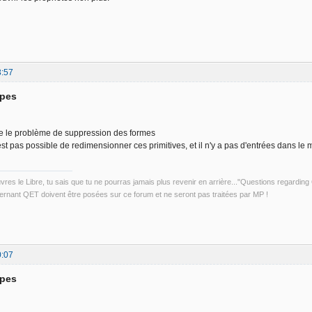
3:57
apes
e le problème de suppression des formes
n'est pas possible de redimensionner ces primitives, et il n'y a pas d'entrées dans le
uvres le Libre, tu sais que tu ne pourras jamais plus revenir en arrière..."Questions regardi
rnant QET doivent être posées sur ce forum et ne seront pas traitées par MP !
0:07
apes