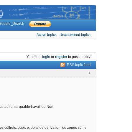
Google_Search
Active topics
Unanswered topics
You must
login
or
register
to post a reply
RSS topic feed
1
ce au remarquable travail de Nuri.
 coffrets, pupitre, boite de dérivation, ou zones sur le