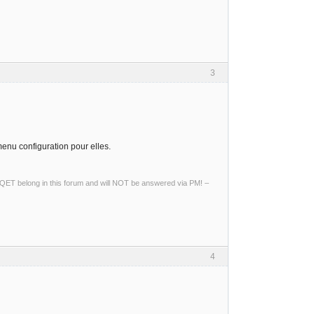
3
 menu configuration pour elles.
ng QET belong in this forum and will NOT be answered via PM! –
4