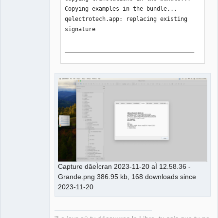
Copying examples in the bundle... 

qelectrotech.app: replacing existing 
signature

______________________________________
________________________

Create zip tarball:

Would you like to upload for Notarize 
packages qelectrotech-0.100.0-r7997-
arm64.zip, n/Y?.

y

______________________________________
________________________

Notarize zip tarball:

Conducting pre-submission checks for 
Capture dâeÌcran 2023-11-20 aÌ 12.58.36 -
qelectrotech-0.100.0-r7997-arm64.zip 
Grande.png 386.95 kb, 168 downloads since
and initiating connection to the Apple 
2023-11-20
notary service...

Submission ID received

  id: xxxxxxxxxxx
