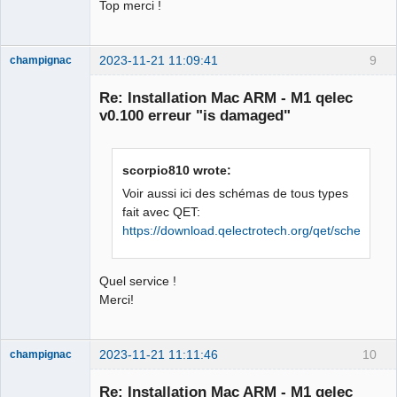
Top merci !
    "X-Responding-Instance" =     (

        "xxxxxxxxxx"

    );

2023-11-21 11:09:41
9
champignac
    "access-control-expose-headers" =     
Nouveau
membre
(

Re: Installation Mac ARM - M1 qelec
Offline
        "X-Apple-Request-UUID,X-
v0.100 erreur "is damaged"
Responding-Instance,Via"

    );

    "x-apple-user-partition" =     (

scorpio810 wrote:
        63

Voir aussi ici des schémas de tous types
    );

fait avec QET:
} }

https://download.qelectrotech.org/qet/schemas_p
Size of data is 4641

JSON Response is: {

    records =     (

Quel service !
                {

Merci!
            created =             {

                deviceID = 2;

                timestamp = 
2023-11-21 11:11:46
10
champignac
1700478336688;

Nouveau
membre
                userRecordName = 
Re: Installation Mac ARM - M1 qelec