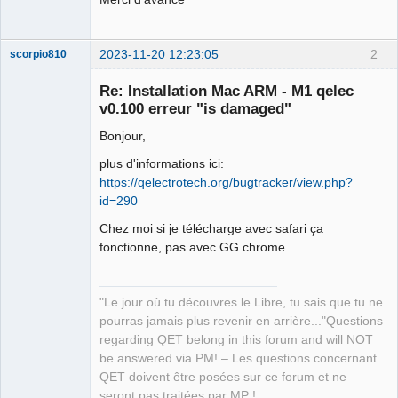
2023-11-20 12:23:05
2
scorpio810
Re: Installation Mac ARM - M1 qelec
v0.100 erreur "is damaged"
Bonjour,
plus d'informations ici:
https://qelectrotech.org/bugtracker/view.php?
id=290
QElectroTech
Chez moi si je télécharge avec safari ça
Team
fonctionne, pas avec GG chrome...
Manager,
Developer,
Packager
Offline
"Le jour où tu découvres le Libre, tu sais que tu ne
pourras jamais plus revenir en arrière..."Questions
regarding QET belong in this forum and will NOT
be answered via PM! – Les questions concernant
QET doivent être posées sur ce forum et ne
seront pas traitées par MP !