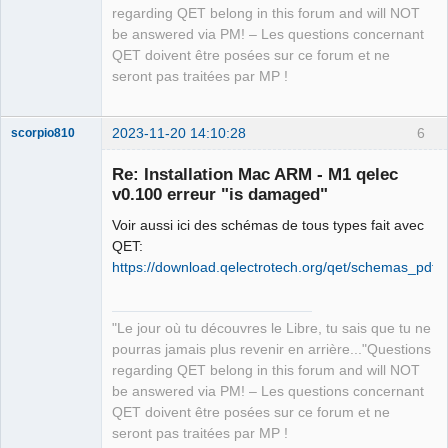
regarding QET belong in this forum and will NOT
    flags = 65536;

be answered via PM! – Les questions concernant
    secureTimestamp = "2023-11-20 
QET doivent être posées sur ce forum et ne
11:01:24 +0000";

seront pas traitées par MP !
    signingId = "org.qelectrotech";

    teamId = xxxxxxxxx;

}

2023-11-20 14:10:28
6
scorpio810
JSON Data is {

    records =     (

Re: Installation Mac ARM - M1 qelec
                {

v0.100 erreur "is damaged"
            recordName = 
Voir aussi ici des schémas de tous types fait avec
"2/2/e65046f19f371da8a7318cf3a3318f282
QET:
5d10bdb";

https://download.qelectrotech.org/qet/schemas_pdf/
        }

    );

}

QElectroTech
"Le jour où tu découvres le Libre, tu sais que tu ne
 Headers: {

Team
pourras jamais plus revenir en arrière..."Questions
Manager,
    "Content-Type" = 
Developer,
regarding QET belong in this forum and will NOT
"application/json";

Packager
be answered via PM! – Les questions concernant
}

Offline
QET doivent être posées sur ce forum et ne
Domain is api.apple-cloudkit.com

seront pas traitées par MP !
Response is <NSHTTPURLResponse: 