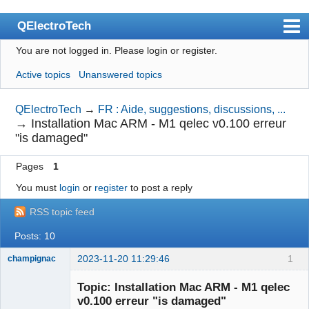
QElectroTech
You are not logged in.
Please login or register.
Index
Active topics
Unanswered topics
User list
Search
QElectroTech
→
FR : Aide, suggestions, discussions, ...
→
Installation Mac ARM - M1 qelec v0.100 erreur
Register
"is damaged"
Login
Pages
1
Site officiel
You must
login
or
register
to post a reply
Wiki
RSS topic feed
BugTracker
Posts: 10
Videos
2023-11-20 11:29:46
1
champignac
Nouveau
Manual 0.9
membre
Topic: Installation Mac ARM - M1 qelec
Offline
v0.100 erreur "is damaged"
Manual 0.8_cs