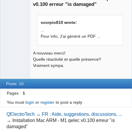
Offline
v0.100 erreur "is damaged"
"xxxxxxxxxxx";

            };

            deleted = 0;

            fields =             {

scorpio810 wrote:
                signedTicket =                 
...
{

Pour info, J'ai généré un PDF ...
                    type = BYTES;

                    value = "couic";

A nouveau merci!
                };

Quelle réactivité et quelle présence!!
            };

Vraiment sympa.
            modified =             {

                deviceID = 2;

                timestamp = 
Posts: 10
1700478336688;

                userRecordName = 
Pages
1
"xxxxxxxxxx";

You must
login
or
register
to post a reply
            };

            pluginFields =             
QElectroTech
→
FR : Aide, suggestions, discussions, ...
{

→
Installation Mac ARM - M1 qelec v0.100 erreur "is
            };

damaged"
            recordChangeTag = 