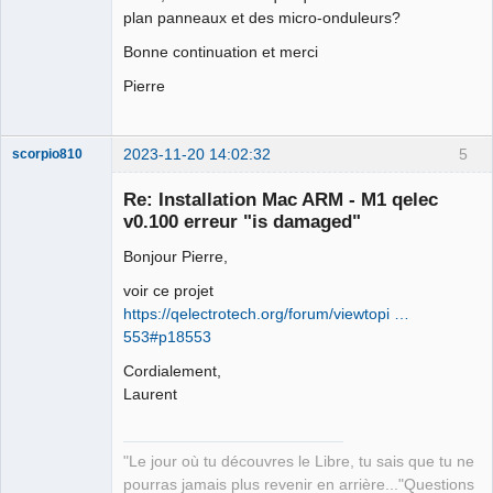
Would you like to  staple the app 
plan panneaux et des micro-onduleurs?
MacOS packages qelectrotech-0.100.0-
Bonne continuation et merci
r7997, n/Y?.

y

Pierre
Processing: 
/Users/laurent/qet_git/qelectrotech.ap
p

2023-11-20 14:02:32
5
scorpio810
Properties are {

    NSURLIsDirectoryKey = 1;

Re: Installation Mac ARM - M1 qelec
    NSURLIsPackageKey = 1;

v0.100 erreur "is damaged"
    NSURLIsSymbolicLinkKey = 0;

Bonjour Pierre,
    NSURLLocalizedTypeDescriptionKey = 
Application;

voir ce projet
    NSURLTypeIdentifierKey = 
https://qelectrotech.org/forum/viewtopi …
"com.apple.application-bundle";

553#p18553
    "_NSURLIsApplicationKey" = 1;

QElectroTech
Cordialement,
}

Team
Laurent
Manager,
Props are {

Developer,
    cdhash = {length = 20, bytes = 
Packager
0xe65046f19f371da8a7318cf3a3318f2825d1
Offline
"Le jour où tu découvres le Libre, tu sais que tu ne
0bdb};

pourras jamais plus revenir en arrière..."Questions
    digestAlgorithm = 2;
