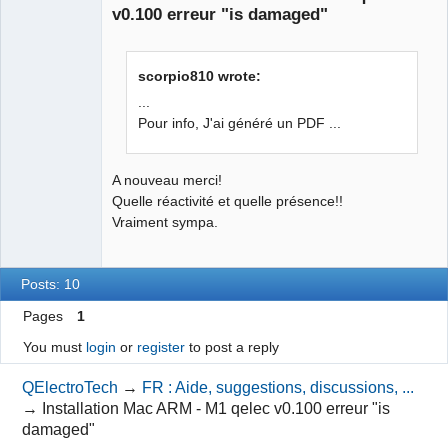
Offline
v0.100 erreur "is damaged"
"xxxxxxxxxxx";

            };

            deleted = 0;

            fields =             {

scorpio810 wrote:
                signedTicket =                 
...
{

Pour info, J'ai généré un PDF ...
                    type = BYTES;

                    value = "couic";

A nouveau merci!
                };

Quelle réactivité et quelle présence!!
            };

Vraiment sympa.
            modified =             {

                deviceID = 2;

                timestamp = 
Posts: 10
1700478336688;

                userRecordName = 
Pages
1
"xxxxxxxxxx";

You must
login
or
register
to post a reply
            };

            pluginFields =             
QElectroTech
→
FR : Aide, suggestions, discussions, ...
{

→
Installation Mac ARM - M1 qelec v0.100 erreur "is
            };

damaged"
            recordChangeTag = 