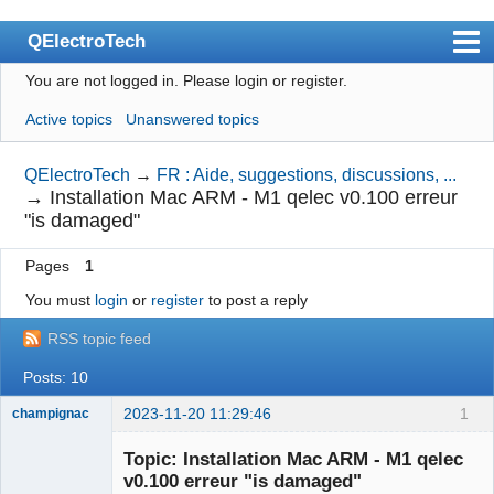
QElectroTech
You are not logged in.
Please login or register.
Index
Active topics
Unanswered topics
User list
Search
QElectroTech
→
FR : Aide, suggestions, discussions, ...
→
Installation Mac ARM - M1 qelec v0.100 erreur
Register
"is damaged"
Login
Pages
1
Site officiel
You must
login
or
register
to post a reply
Wiki
RSS topic feed
BugTracker
Posts: 10
Videos
2023-11-20 11:29:46
1
champignac
Nouveau
Manual 0.9
membre
Topic: Installation Mac ARM - M1 qelec
Offline
v0.100 erreur "is damaged"
Manual 0.8_cs