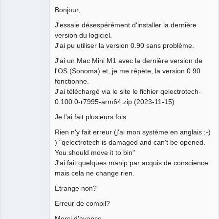
Bonjour,
Github
J'essaie désespérément d'installer la dernière
Google_Search
version du logiciel.
J'ai pu utiliser la version 0.90 sans problème.
J'ai un Mac Mini M1 avec la dernière version de
l'OS (Sonoma) et, je me répète, la version 0.90
fonctionne.
J'ai téléchargé via le site le fichier qelectrotech-
0.100.0-r7995-arm64.zip (2023-11-15)
Je l'ai fait plusieurs fois.
Rien n'y fait erreur (j'ai mon système en anglais ;-)
) "qelectrotech is damaged and can't be opened.
You should move it to bin"
J'ai fait quelques manip par acquis de conscience
mais cela ne change rien.
Etrange non?
Erreur de compil?
Merci d'avance