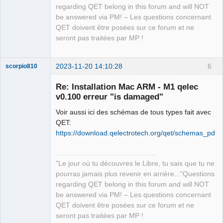
regarding QET belong in this forum and will NOT
    flags = 65536;

be answered via PM! – Les questions concernant
    secureTimestamp = "2023-11-20 
QET doivent être posées sur ce forum et ne
11:01:24 +0000";

seront pas traitées par MP !
    signingId = "org.qelectrotech";

    teamId = xxxxxxxxx;

}

2023-11-20 14:10:28
6
scorpio810
JSON Data is {

    records =     (

Re: Installation Mac ARM - M1 qelec
                {

v0.100 erreur "is damaged"
            recordName = 
Voir aussi ici des schémas de tous types fait avec
"2/2/e65046f19f371da8a7318cf3a3318f282
QET:
5d10bdb";

https://download.qelectrotech.org/qet/schemas_pdf/
        }

    );

}

QElectroTech
"Le jour où tu découvres le Libre, tu sais que tu ne
 Headers: {

Team
pourras jamais plus revenir en arrière..."Questions
Manager,
    "Content-Type" = 
Developer,
regarding QET belong in this forum and will NOT
"application/json";

Packager
be answered via PM! – Les questions concernant
}

Offline
QET doivent être posées sur ce forum et ne
Domain is api.apple-cloudkit.com

seront pas traitées par MP !
Response is <NSHTTPURLResponse: 