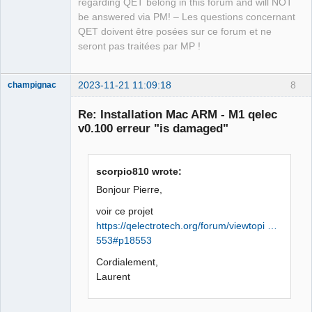
regarding QET belong in this forum and will NOT
    );

be answered via PM! – Les questions concernant
    "Strict-Transport-Security" =     
QET doivent être posées sur ce forum et ne
(

seront pas traitées par MP !
        "max-age=31536000; 
includeSubDomains;"

    );

2023-11-21 11:09:18
8
champignac
    "Transfer-Encoding" =     (

Nouveau
        Identity

membre
Re: Installation Mac ARM - M1 qelec
    );

Offline
v0.100 erreur "is damaged"
    Via =     (

        "xxxxxxx"

    );

scorpio810 wrote:
    "X-Apple-CloudKit-Version" =     (

Bonjour Pierre,
        "1.0"

    );

voir ce projet
    "X-Apple-Edge-Response-Time" =     
https://qelectrotech.org/forum/viewtopi …
(

553#p18553
        104

Cordialement,
    );

Laurent
    "X-Apple-Request-UUID" =     (

        "xxxxxxxxxxxxx"

    );
