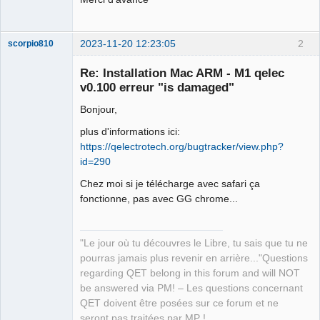
2023-11-20 12:23:05
2
scorpio810
Re: Installation Mac ARM - M1 qelec
v0.100 erreur "is damaged"
Bonjour,
plus d'informations ici:
https://qelectrotech.org/bugtracker/view.php?
id=290
QElectroTech
Chez moi si je télécharge avec safari ça
Team
fonctionne, pas avec GG chrome...
Manager,
Developer,
Packager
Offline
"Le jour où tu découvres le Libre, tu sais que tu ne
pourras jamais plus revenir en arrière..."Questions
regarding QET belong in this forum and will NOT
be answered via PM! – Les questions concernant
QET doivent être posées sur ce forum et ne
seront pas traitées par MP !