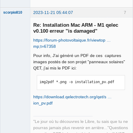
xxxxxxxxxx> { URL: https://api.apple-
cloudkit.com/database/1/com.apple.gk.t
2023-11-21 05:44:07
7
scorpio810
icket-
delivery/production/public/records/loo
Re: Installation Mac ARM - M1 qelec
kup } { Status Code: 200, Headers {

v0.100 erreur "is damaged"
    Connection =     (

https://forum-photovoltaique.fr/viewtop …
        "keep-alive"

mp;t=67358
    );

    "Content-Encoding" =     (

Pour info, J'ai généré un PDF de ces captures
        gzip

images postés de son projet "panneaux solaires"
    );

QET, j'ai mis le PDF ici:
QElectroTech
    "Content-Type" =     (

Team
Manager,
        "application/json; 
Developer,
img2pdf *.png -o installation_pv.pdf
charset=UTF-8"

Packager
    );

Offline
https://download.qelectrotech.org/qet/s …
    Date =     (

ion_pv.pdf
        "Mon, 20 Nov 2023 11:16:01 
GMT"

    );

"Le jour où tu découvres le Libre, tu sais que tu ne
    Server =     (

pourras jamais plus revenir en arrière..."Questions
        "AppleHttpServer/78689afb4479"
