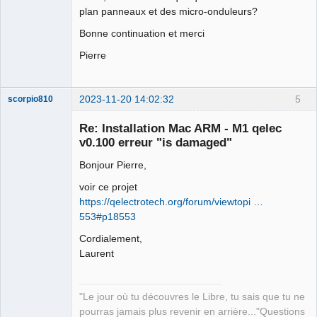
Would you like to  staple the app 
plan panneaux et des micro-onduleurs?
MacOS packages qelectrotech-0.100.0-
Bonne continuation et merci
r7997, n/Y?.

y

Pierre
Processing: 
/Users/laurent/qet_git/qelectrotech.ap
p

2023-11-20 14:02:32
5
scorpio810
Properties are {

    NSURLIsDirectoryKey = 1;

Re: Installation Mac ARM - M1 qelec
    NSURLIsPackageKey = 1;

v0.100 erreur "is damaged"
    NSURLIsSymbolicLinkKey = 0;

Bonjour Pierre,
    NSURLLocalizedTypeDescriptionKey = 
Application;

voir ce projet
    NSURLTypeIdentifierKey = 
https://qelectrotech.org/forum/viewtopi …
"com.apple.application-bundle";

553#p18553
    "_NSURLIsApplicationKey" = 1;

QElectroTech
Cordialement,
}

Team
Laurent
Manager,
Props are {

Developer,
    cdhash = {length = 20, bytes = 
Packager
0xe65046f19f371da8a7318cf3a3318f2825d1
Offline
"Le jour où tu découvres le Libre, tu sais que tu ne
0bdb};

pourras jamais plus revenir en arrière..."Questions
    digestAlgorithm = 2;
