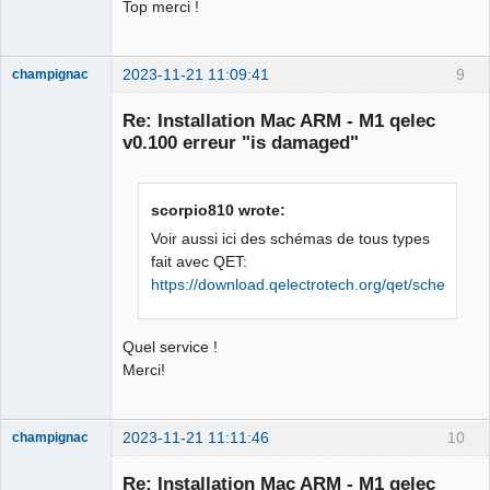
Top merci !
    "X-Responding-Instance" =     (

        "xxxxxxxxxx"

    );

2023-11-21 11:09:41
9
champignac
    "access-control-expose-headers" =     
Nouveau
membre
(

Re: Installation Mac ARM - M1 qelec
Offline
        "X-Apple-Request-UUID,X-
v0.100 erreur "is damaged"
Responding-Instance,Via"

    );

    "x-apple-user-partition" =     (

scorpio810 wrote:
        63

Voir aussi ici des schémas de tous types
    );

fait avec QET:
} }

https://download.qelectrotech.org/qet/schemas_p
Size of data is 4641

JSON Response is: {

    records =     (

Quel service !
                {

Merci!
            created =             {

                deviceID = 2;

                timestamp = 
2023-11-21 11:11:46
10
champignac
1700478336688;

Nouveau
membre
                userRecordName = 
Re: Installation Mac ARM - M1 qelec