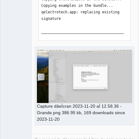
Copying examples in the bundle... 

qelectrotech.app: replacing existing 
signature

______________________________________
________________________

Create zip tarball:

Would you like to upload for Notarize 
packages qelectrotech-0.100.0-r7997-
arm64.zip, n/Y?.

y

______________________________________
________________________

Notarize zip tarball:

Conducting pre-submission checks for 
Capture dâeÌcran 2023-11-20 aÌ 12.58.36 -
qelectrotech-0.100.0-r7997-arm64.zip 
Grande.png 386.95 kb, 169 downloads since
and initiating connection to the Apple 
2023-11-20
notary service...

Submission ID received

  id: xxxxxxxxxxx
