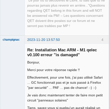
"Le jour où tu découvres le Libre, tu sais que tu ne
Upload progress: 100,00 % (51,6 MB of 
pourras jamais plus revenir en arrière..."Questions
51,6 MB)   

regarding QET belong in this forum and will NOT
Successfully uploaded file

be answered via PM! – Les questions concernant
  id: xxxxxx

QET doivent être posées sur ce forum et ne
  path: /Users/laurent/qet_git/build-
seront pas traitées par MP !
aux/mac-osx/qelectrotech-0.100.0-
r7997-arm64.zip

Waiting for processing to complete.

2023-11-20 13:57:50
4
champignac
Current status: 
Nouveau
membre
Accepted...........................

Re: Installation Mac ARM - M1 qelec
Offline
Processing complete

v0.100 erreur "is damaged"
  id: xxxxxxxxxx

Bonjour,
  status: Accepted

Merci pour votre réponse rapide !!
______________________________________
Effectivement, pour une fois, j'ai pas utilisé Safari
________________________

... GC fonctionnait pas et je suis passé à Firefox
The process of creating deployable 
"par securité" ... PAF ... pas de chance! :-) :-)
application zip is done.

The disque image is in the folder 
Je vais donc maintenant tenter de faire mon petit
'build-aux/mac-osx'.

circuit "panneaux solaires"
Cleaning up... 

Tiens, savez-vous si quelqu'un aurait réalisé un