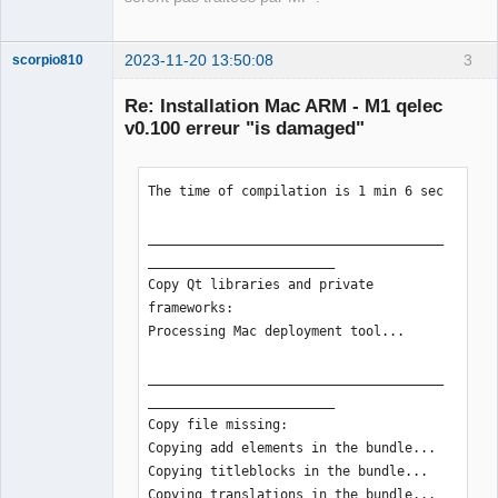
2023-11-20 13:50:08
3
scorpio810
Re: Installation Mac ARM - M1 qelec
v0.100 erreur "is damaged"
The time of compilation is 1 min 6 sec

______________________________________
________________________

QElectroTech
Copy Qt libraries and private 
Team
Manager,
frameworks:

Developer,
Processing Mac deployment tool...

Packager
Offline
______________________________________
________________________

Copy file missing:

Copying add elements in the bundle...

Copying titleblocks in the bundle...

Copying translations in the bundle... 
