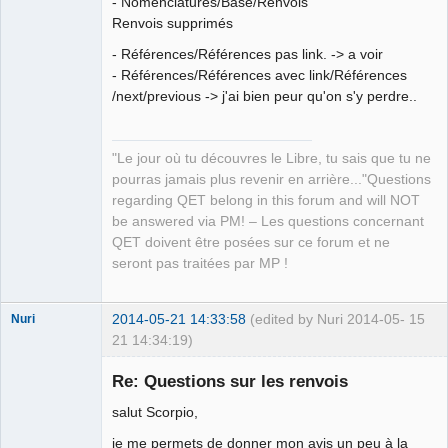
- Nomenclatures/Base/Renvois
Renvois supprimés
- Références/Références pas link. -> a voir
- Références/Références avec link/Références
/next/previous -> j'ai bien peur qu'on s'y perdre..
QElectroTech
Team
Manager,
Developer,
Packager
"Le jour où tu découvres le Libre, tu sais que tu ne
Offline
pourras jamais plus revenir en arrière..."Questions
regarding QET belong in this forum and will NOT
be answered via PM! – Les questions concernant
QET doivent être posées sur ce forum et ne
seront pas traitées par MP !
2014-05-21 14:33:58
(edited by Nuri 2014-05-
15
Nuri
21 14:34:19)
Re: Questions sur les renvois
salut Scorpio,
je me permets de donner mon avis un peu à la