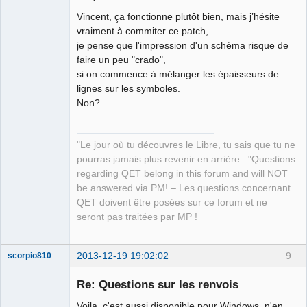
--- sources/editor/styleeditor.h    
(
révision 2656
)
Vincent, ça fonctionne plutôt bien, mais j’hésite
+++ sources/editor/styleeditor.h    
(
copie de travail
)
vraiment à commiter ce patch,
@@ -42,7 +42,7 @@
je pense que l'impression d'un schéma risque de
     QVBoxLayout *main_layout;
faire un peu "crado",
     QButtonGroup *style, *weight;
si on commence à mélanger les épaisseurs de
QElectroTech
     QRadioButton *black_color, *white_color,  
Team
lignes sur les symboles.
Manager,
*normal_style, *dashed_style, *dashdotted_style, 
Non?
Developer,
*dotted_style, *green_color, *red_color, *blue_color;
Packager
-    QRadioButton *none_weight, *thin_weight, 
Offline
*normal_weight, *no_filling;
"Le jour où tu découvres le Libre, tu sais que tu ne
+    QRadioButton *none_weight, *thin_weight, 
pourras jamais plus revenir en arrière..."Questions
*normal_weight, *big_weight, *no_filling;
regarding QET belong in this forum and will NOT
     QRadioButton *black_filling, *white_filling, 
be answered via PM! – Les questions concernant
*green_filling, *red_filling, *blue_filling;
QET doivent être posées sur ce forum et ne
     QCheckBox *antialiasing;
seront pas traitées par MP !
     QComboBox *filling_color, *outline_color;
Index: sources/qetgraphicsitem/customelement.cpp
2013-12-19 19:02:02
9
scorpio810
======================================================
=============
Re: Questions sur les renvois
--- sources/qetgraphicsitem/customelement.cpp    
(
révision 2656
)
Voila, c'est aussi disponible pour Windows, n'en