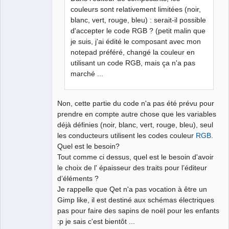
couleurs sont relativement limitées (noir,
(
révision 2656
)
blanc, vert, rouge, bleu) : serait-il possible
+++ sources/editor/customelementgraphicpart.h    
d'accepter le code RGB ? (petit malin que
(
copie de travail
)
je suis, j'ai édité le composant avec mon
@@ -40,7 +40,8 @@
notepad préféré, changé la couleur en
     enum LineWeight 
{
utilisant un code RGB, mais ça n'a pas
         NormalWeight, ///< Normal line
marché ...
         ThinWeight,   ///< Thin line
-        NoneWeight    ///< Invisible line
+        NoneWeight,    ///< Invisible line
Non, cette partie du code n'a pas été prévu pour
+        BigWeight    ///< Big Line
prendre en compte autre chose que les variables
}
;
déjà définies (noir, blanc, vert, rouge, bleu), seul
les conducteurs utilisent les codes couleur
RGB
.
     /// This enum lists the various filling colors 
Quel est le besoin?
available to draw primitives.
Tout comme ci dessus, quel est le besoin d'avoir
Index: sources/editor/styleeditor.cpp
le choix de l' épaisseur des traits pour l’éditeur
======================================================
d’éléments ?
=============
Je rappelle que Qet n'a pas vocation à être un
--- sources/editor/styleeditor.cpp    
(
révision 2656
)
Gimp like, il est destiné aux schémas électriques
+++ sources/editor/styleeditor.cpp    
(
copie de 
pas pour faire des sapins de noël pour les enfants
travail
)
:p je sais c'est bientôt ...
@@ -36,6 +36,8 @@