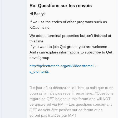
Re: Questions sur les renvois
Hi Badryk,
If we use the codes of other programs such as
KiCad, is no.
We added terminal properties but isn't finished at
this time.
QElectroTech
If you want to join Qet group, you are welcome.
Team
And i can explain informations to subscribe to Qet
Manager,
Developer,
devel group.
Packager
Offline
http://qelectrotech.org/wiki/ideas#amel …
s_elements
"Le jour où tu découvres le Libre, tu sais que tu ne
pourras jamais plus revenir en arrière..."Questions
regarding QET belong in this forum and will NOT
be answered via PM! – Les questions concernant
QET doivent être posées sur ce forum et ne
seront pas traitées par MP !