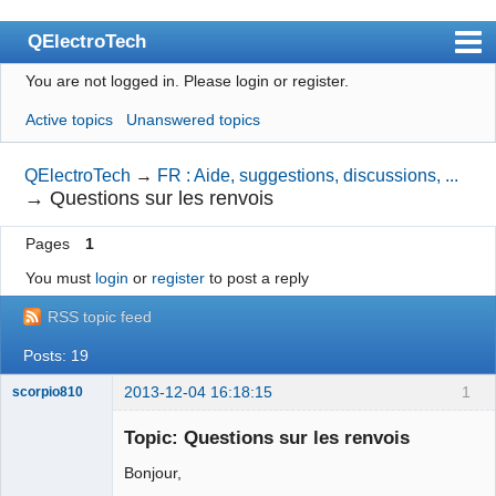
QElectroTech
You are not logged in.
Please login or register.
Index
Active topics
Unanswered topics
User list
Search
QElectroTech
→
FR : Aide, suggestions, discussions, ...
→
Questions sur les renvois
Register
Pages
1
Login
You must
login
or
register
to post a reply
Site officiel
RSS topic feed
Wiki
Posts: 19
BugTracker
2013-12-04 16:18:15
1
scorpio810
Videos
Topic: Questions sur les renvois
Manual 0.9
Bonjour,
Manual 0.8_cs