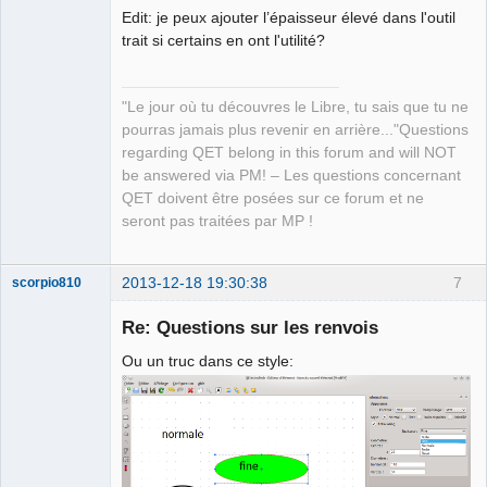
     outline_color -> addItem
(
tr
(
"Rouge", "element 
Edit: je peux ajouter l’épaisseur élevé dans l'outil
part color"
)
, CustomElementGraphicPart::RedColor
)
;
trait si certains en ont l'utilité?
     outline_color -> addItem
(
tr
(
"Bleu", "element part 
color"
)
, CustomElementGraphicPart::BlueColor
)
;
"Le jour où tu découvres le Libre, tu sais que tu ne
+
pourras jamais plus revenir en arrière..."Questions
+
regarding QET belong in this forum and will NOT
     // style
be answered via PM! – Les questions concernant
     style = new QButtonGroup
(
this
)
;
QET doivent être posées sur ce forum et ne
     style -> addButton
(
normal_style = new 
seront pas traitées par MP !
QRadioButton
(
tr
(
"Normal",       "element part line 
style"
)
)
, CustomElementGraphicPart::NormalStyle
)
;
2013-12-18 19:30:38
7
scorpio810
@@ -49,7 +51,8 @@
     weight -> addButton
(
none_weight   = new 
Re: Questions sur les renvois
QRadioButton
(
tr
(
"Nulle", "element part weight"
)
)
,  
 CustomElementGraphicPart::NoneWeight
)
;
Ou un truc dans ce style:
     weight -> addButton
(
thin_weight   = new 
QRadioButton
(
tr
(
"Fine", "element part weight"
)
)
,    
CustomElementGraphicPart::ThinWeight
)
;
     weight -> addButton
(
normal_weight = new 
QRadioButton
(
tr
(
"Normale", "element part weight"
)
)
, 