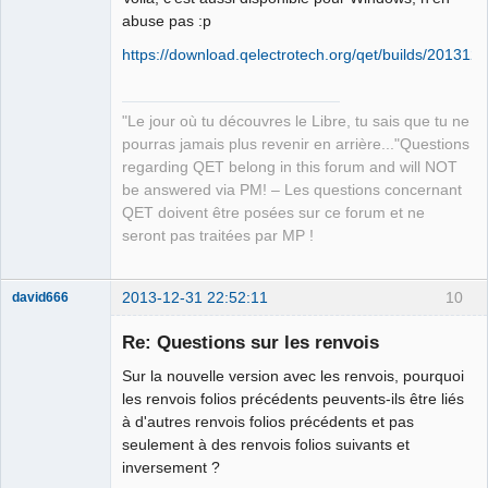
+++ sources/qetgraphicsitem/customelement.cpp    
abuse pas :p
(
copie de travail
)
https://download.qelectrotech.org/qet/builds/2013121
@@ -763,6 +763,7 @@
}
 else if 
(
style_name == "line-weight"
)
{
                 if 
(
style_value == "thin"
)
"Le jour où tu découvres le Libre, tu sais que tu ne
pen.setWidth
(
0
)
;
QElectroTech
Team
pourras jamais plus revenir en arrière..."Questions
                 else if 
(
style_value == "normal"
)
Manager,
regarding QET belong in this forum and will NOT
pen.setWidthF
(
1.0
)
;
Developer,
Packager
be answered via PM! – Les questions concernant
+                else if 
(
style_value == "big"
)
Offline
QET doivent être posées sur ce forum et ne
pen.setWidthF
(
5.0
)
;
seront pas traitées par MP !
                 else if 
(
style_value == "none"
)
pen.setColor
(
QColor
(
0
, 
0
, 
0
, 
0
)
)
;
}
 else if 
(
style_name == "filling"
)
{
2013-12-31 22:52:11
10
david666
                 if 
(
style_value == "white"
)
{
Nouveau
membre
Re: Questions sur les renvois
Offline
Sur la nouvelle version avec les renvois, pourquoi
les renvois folios précédents peuvents-ils être liés
à d'autres renvois folios précédents et pas
seulement à des renvois folios suivants et
inversement ?