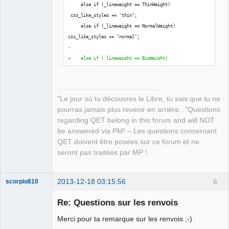
     else if 
(
_lineweight == ThinWeight
)
 css_like_styles += "thin";
     else if 
(
_lineweight == NormalWeight
)
css_like_styles += "normal";
-    
+    else if 
(
_lineweight == BigWeight
)
css_like_styles += "big";
     css_like_styles += ";filling:";
     if      
(
_filling == NoneFilling
)
"Le jour où tu découvres le Libre, tu sais que tu ne
css_like_styles += "none";
pourras jamais plus revenir en arrière..."Questions
     else if 
(
_filling == BlackFilling
)
regarding QET belong in this forum and will NOT
css_like_styles += "black";
be answered via PM! – Les questions concernant
@@ -82,6 +82,7 @@
QET doivent être posées sur ce forum et ne
             if      
(
style_value == "thin"
)
seront pas traitées par MP !
 _lineweight = ThinWeight;
             else if 
(
style_value == "normal"
)
_lineweight = NormalWeight;
2013-12-18 03:15:56
6
scorpio810
             else if 
(
style_value == "none"
)
 _lineweight = NoneWeight;
Re: Questions sur les renvois
+            else if 
(
style_value == "big"
)
Merci pour ta remarque sur les renvois ;-)
 _lineweight  = BigWeight;