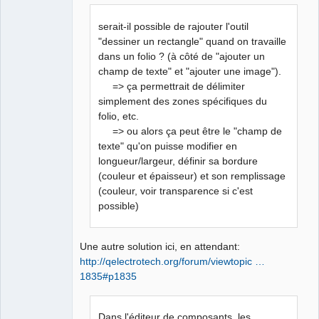
}
 else if 
(
style_name == "filling"
)
{
             if      
(
style_value == "white"
)
 _filling 
serait-il possible de rajouter l'outil
= WhiteFilling;
"dessiner un rectangle" quand on travaille
             else if 
(
style_value == "black"
)
 _filling 
dans un folio ? (à côté de "ajouter un
= BlackFilling;
QElectroTech
champ de texte" et "ajouter une image").
@@ -132,6 +133,8 @@
Team
=> ça permettrait de délimiter
Manager,
     if      
(
_lineweight == NoneWeight
)
Developer,
simplement des zones spécifiques du
 pen.setColor
(
QColor
(
0
, 
0
, 
0
, 
0
)
)
;
Packager
folio, etc.
     else if 
(
_lineweight == ThinWeight
)
Offline
=> ou alors ça peut être le "champ de
 pen.setWidth
(
0
)
;
texte" qu'on puisse modifier en
     else if 
(
_lineweight == NormalWeight
)
longueur/largeur, définir sa bordure
pen.setWidthF
(
1.0
)
;
(couleur et épaisseur) et son remplissage
+    else if 
(
_lineweight == BigWeight
)
(couleur, voir transparence si c'est
pen.setWidthF
(
5.0
)
;
possible)
+
     // applique le remplissage
Une autre solution ici, en attendant:
     if 
(
_filling == NoneFilling
)
{
http://qelectrotech.org/forum/viewtopic …
Index: sources/editor/customelementgraphicpart.h
1835#p1835
======================================================
=============
Dans l'éditeur de composants, les
--- sources/editor/customelementgraphicpart.h    