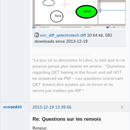
QElectroTech
CustomElementGraphicPart::NormalWeight
)
;
Team
-    
Manager,
Developer,
+    weight -> addButton
(
big_weight    = new 
Packager
QRadioButton
(
tr
(
"gros", "element part weight"
)
)
   , 
Offline
CustomElementGraphicPart::BigWeight
)
;
+
svn_diff_qelectrotech.diff
10.64 kb, 581
     // remplissage
downloads since 2013-12-19
     filling_color = new QComboBox 
(
this
)
;
     filling_color -> addItem
(
tr
(
"Aucun", "element 
part filling"
)
, 
"Le jour où tu découvres le Libre, tu sais que tu ne
CustomElementGraphicPart::NoneFilling
)
;
pourras jamais plus revenir en arrière..."Questions
@@ -91,6 +94,7 @@
regarding QET belong in this forum and will NOT
     weight_layout -> addWidget
(
none_weight
)
;
be answered via PM! – Les questions concernant
     weight_layout -> addWidget
(
thin_weight
)
;
QET doivent être posées sur ce forum et ne
     weight_layout -> addWidget
(
normal_weight
)
;
seront pas traitées par MP !
+    weight_layout -> addWidget
(
big_weight
)
;
     weight_layout -> addStretch
(
)
;
     main_layout -> addLayout
(
weight_layout
)
;
2013-12-19 13:39:56
8
scorpio810
     main_layout -> addWidget
(
antialiasing
)
;
Index: sources/editor/styleeditor.h
Re: Questions sur les renvois
======================================================
Bonjour,
=============