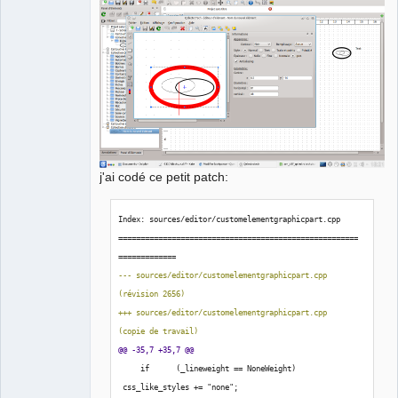
j'ai codé ce petit patch:
Index: sources/editor/customelementgraphicpart.cpp
======================================================
=============
--- sources/editor/customelementgraphicpart.cpp    
(
révision 2656
)
+++ sources/editor/customelementgraphicpart.cpp    
(
copie de travail
)
@@ -35,7 +35,7 @@
     if      
(
_lineweight == NoneWeight
)
 css_like_styles += "none";