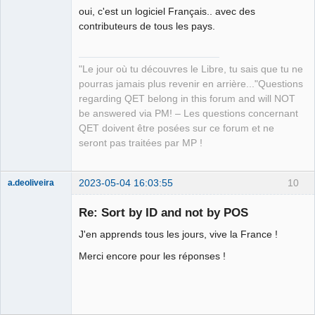
oui, c'est un logiciel Français.. avec des
QElectroTech
Team
contributeurs de tous les pays.
Manager,
Developer,
Packager
Offline
"Le jour où tu découvres le Libre, tu sais que tu ne
pourras jamais plus revenir en arrière..."Questions
regarding QET belong in this forum and will NOT
be answered via PM! – Les questions concernant
QET doivent être posées sur ce forum et ne
seront pas traitées par MP !
2023-05-04 16:03:55
10
a.deoliveira
Nouveau
membre
Re: Sort by ID and not by POS
Offline
J'en apprends tous les jours, vive la France !
Merci encore pour les réponses !