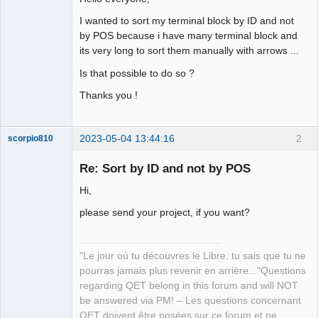
I wanted to sort my terminal block by ID and not
Github
by POS because i have many terminal block and
Google_Search
its very long to sort them manually with arrows ...
Is that possible to do so ?
Thanks you !
2023-05-04 13:44:16
2
scorpio810
Re: Sort by ID and not by POS
Hi,
please send your project, if you want?
"Le jour où tu découvres le Libre, tu sais que tu ne
pourras jamais plus revenir en arrière..."Questions
QElectroTech
Team
regarding QET belong in this forum and will NOT
Manager,
be answered via PM! – Les questions concernant
Developer,
Packager
QET doivent être posées sur ce forum et ne