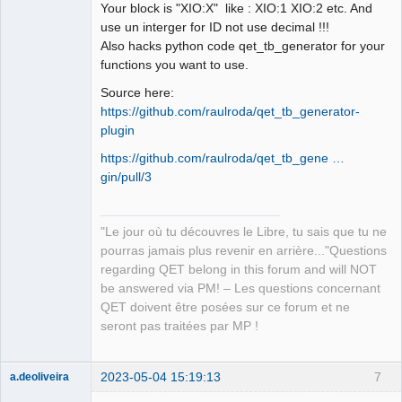
Your block is "XIO:X" like : XIO:1 XIO:2 etc. And
Developer,
Packager
use un interger for ID not use decimal !!!
Offline
Also hacks python code qet_tb_generator for your
functions you want to use.
Source here:
https://github.com/raulroda/qet_tb_generator-
plugin
https://github.com/raulroda/qet_tb_gene …
gin/pull/3
"Le jour où tu découvres le Libre, tu sais que tu ne
pourras jamais plus revenir en arrière..."Questions
regarding QET belong in this forum and will NOT
be answered via PM! – Les questions concernant
QET doivent être posées sur ce forum et ne
seront pas traitées par MP !
2023-05-04 15:19:13
7
a.deoliveira
Nouveau