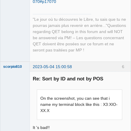
070#p17070
"Le jour où tu découvres le Libre, tu sais que tu ne
pourras jamais plus revenir en arrière..."Questions
QElectroTech
regarding QET belong in this forum and will NOT
Team
be answered via PM! – Les questions concernant
Manager,
Developer,
QET doivent être posées sur ce forum et ne
Packager
seront pas traitées par MP !
Offline
2023-05-04 15:00:58
6
scorpio810
Re: Sort by ID and not by POS
On the screenshot, you can see that i
name my terminal block like this : X3:XIO-
XX.X
QElectroTech
Team
It 's bad!!
Manager,