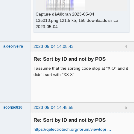
Capture dâÃ©cran 2023-05-04
135013.png 121.5 kb, 158 downloads since
2023-05-04
2023-05-04 14:08:43
4
a.deoliveira
Nouveau
membre
Re: Sort by ID and not by POS
Offline
I assume that the sorting code stop at "XIO" and it
didn't sort with "XX.X"
2023-05-04 14:48:55
5
scorpio810
Re: Sort by ID and not by POS
https://qelectrotech.org/forum/viewtopi …