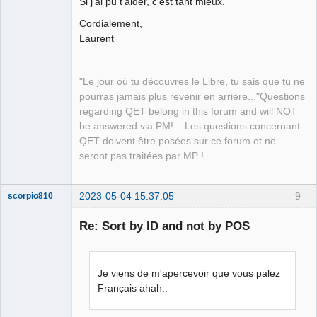
Si j'ai pu t'aider, c'est tant mieux.
Cordialement,
Laurent
"Le jour où tu découvres le Libre, tu sais que tu ne
QElectroTech
Team
pourras jamais plus revenir en arrière..."Questions
Manager,
regarding QET belong in this forum and will NOT
Developer,
Packager
be answered via PM! – Les questions concernant
Offline
QET doivent être posées sur ce forum et ne
seront pas traitées par MP !
2023-05-04 15:37:05
9
scorpio810
Re: Sort by ID and not by POS
Je viens de m'apercevoir que vous palez
Français ahah..