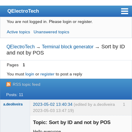
QElectroTech
You are not logged in.
Please login or register.
Index
Active topics
Unanswered topics
User list
Search
→
Sort by ID
QElectroTech
→
Terminal block generator
and not by POS
Register
Pages
1
Login
You must
login
or
register
to post a reply
Site officiel
RSS topic feed
Wiki
Posts: 11
BugTracker
2023-05-02 13:40:34
(edited by a.deoliveira
1
a.deoliveira
Videos
2023-05-03 13:47:19)
Nouveau
Manual 0.9
membre
Topic: Sort by ID and not by POS
Offline
Manual 0.8_cs
Hello everyone,