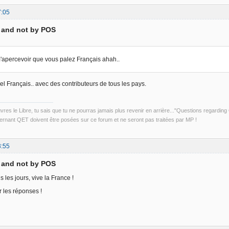
7:05
D and not by POS
'apercevoir que vous palez Français ahah..
ciel Français.. avec des contributeurs de tous les pays.
uvres le Libre, tu sais que tu ne pourras jamais plus revenir en arrière..."Questions regardi
rnant QET doivent être posées sur ce forum et ne seront pas traitées par MP !
3:55
D and not by POS
 les jours, vive la France !
 les réponses !