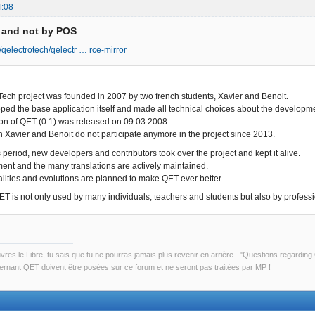
4:08
D and not by POS
/qelectrotech/qelectr … rce-mirror
ech project was founded in 2007 by two french students, Xavier and Benoit.
ped the base application itself and made all technical choices about the developm
sion of QET (0.1) was released on 09.03.2008.
 Xavier and Benoit do not participate anymore in the project since 2013.
 period, new developers and contributors took over the project and kept it alive.
nt and the many translations are actively maintained.
lities and evolutions are planned to make QET ever better.
 is not only used by many individuals, teachers and students but also by professio
uvres le Libre, tu sais que tu ne pourras jamais plus revenir en arrière..."Questions regardi
rnant QET doivent être posées sur ce forum et ne seront pas traitées par MP !