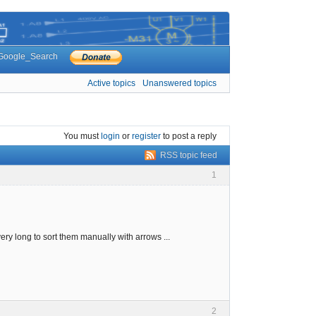
Google_Search
Active topics
Unanswered topics
You must
login
or
register
to post a reply
RSS topic feed
1
ry long to sort them manually with arrows ...
2