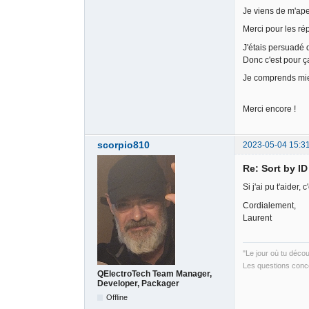
Je viens de m'ape
Merci pour les ré
J'étais persuadé q
Donc c'est pour ça
Je comprends mieux
Merci encore !
scorpio810
2023-05-04 15:3
Re: Sort by I
Si j'ai pu t'aider, 
Cordialement,
Laurent
"Le jour où tu déco
Les questions conce
QElectroTech Team Manager,
Developer, Packager
Offline