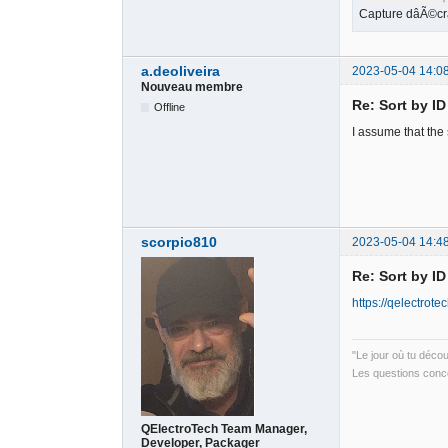
Capture dâÃ©c
a.deoliveira
2023-05-04 14:0
Nouveau membre
Re: Sort by I
Offline
I assume that the 
scorpio810
2023-05-04 14:4
Re: Sort by I
https://qelectrot
"Le jour où tu déco
Les questions conce
QElectroTech Team Manager,
Developer, Packager