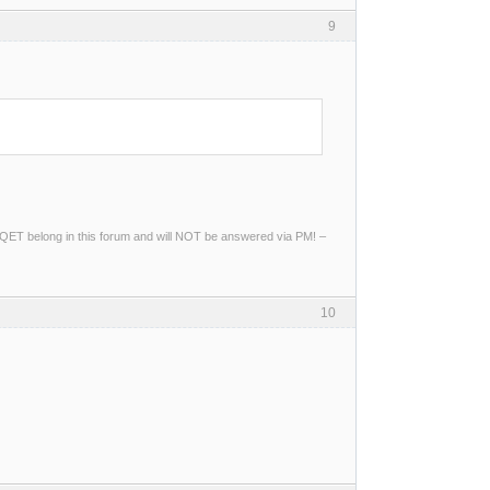
9
ng QET belong in this forum and will NOT be answered via PM! –
10