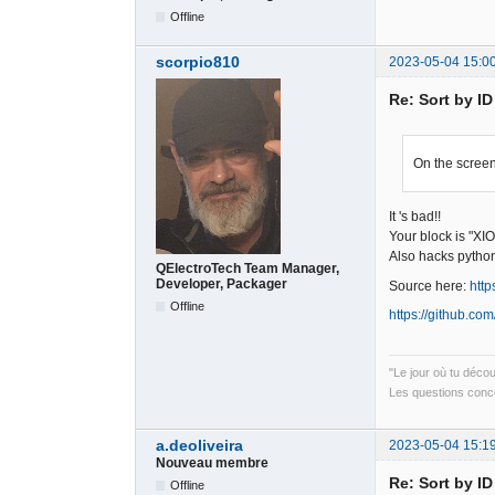
Offline
scorpio810
2023-05-04 15:0
Re: Sort by I
On the screen
It 's bad!!
Your block is "XIO
Also hacks python
QElectroTech Team Manager,
Developer, Packager
Source here:
http
Offline
https://github.co
"Le jour où tu déco
Les questions conce
a.deoliveira
2023-05-04 15:1
Nouveau membre
Re: Sort by I
Offline