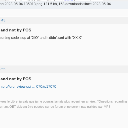
ran 2023-05-04 135013.png 121.5 kb, 158 downloads since 2023-05-04
8:43
D and not by POS
sorting code stop at "XIO" and it didn't sort with "XX.X"
8:55
D and not by POS
ech.org/forum/viewtopi … 070#p17070
uvres le Libre, tu sais que tu ne pourras jamais plus revenir en arrière..."Questions regardi
rnant QET doivent être posées sur ce forum et ne seront pas traitées par MP !