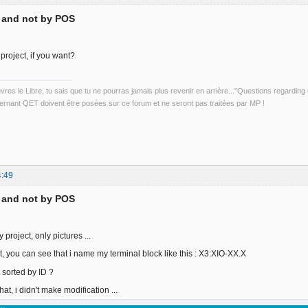
D and not by POS
project, if you want?
uvres le Libre, tu sais que tu ne pourras jamais plus revenir en arrière..."Questions regardi
rnant QET doivent être posées sur ce forum et ne seront pas traitées par MP !
4:49
D and not by POS
 project, only pictures ...
, you can see that i name my terminal block like this : X3:XIO-XX.X
 sorted by ID ?
that, i didn't make modification ...