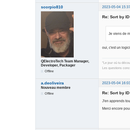
scorpio810
2023-05-04 15:3
Re: Sort by I
Je viens de m
oui, c'est un logi
QElectroTech Team Manager,
"Le jour où tu déco
Developer, Packager
Les questions conce
Offline
a.deoliveira
2023-05-04 16:0
Nouveau membre
Re: Sort by I
Offline
J'en apprends tous
Merci encore pour