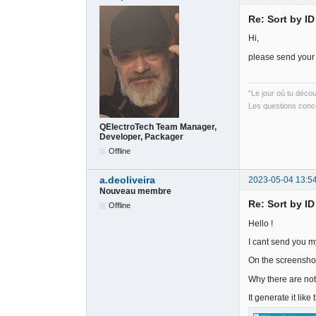
Re: Sort by I
Hi,
please send your 
"Le jour où tu déco
Les questions conce
QElectroTech Team Manager,
Developer, Packager
Offline
a.deoliveira
2023-05-04 13:5
Nouveau membre
Re: Sort by I
Offline
Hello !
I cant send you my
On the screenshot
Why there are not
It generate it like 