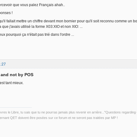
rcevoir que vous palez Français ahah..
ponses !
u'il fallait mettre un chiffre devant mon bornier pour qu'il soit reconnu comme un bor
 que j'avais utilisé la forme X03:XIO et non XIO: ...
 pourquoi ça n'était pas trié dans l'ordre ...
1:27
D and not by POS
c'est tant mieux.
uvres le Libre, tu sais que tu ne pourras jamais plus revenir en arrière..."Questions regardi
rnant QET doivent être posées sur ce forum et ne seront pas traitées par MP !