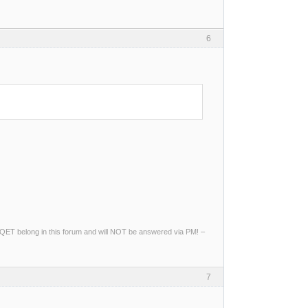
6
ng QET belong in this forum and will NOT be answered via PM! –
7