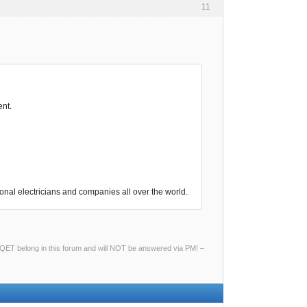
11
ent.
nal electricians and companies all over the world.
ng QET belong in this forum and will NOT be answered via PM! –