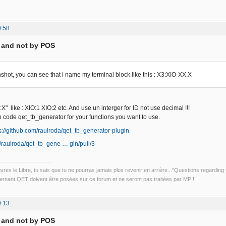
0:58
D and not by POS
shot, you can see that i name my terminal block like this : X3:XIO-XX.X
:X" like : XIO:1 XIO:2 etc. And use un interger for ID not use decimal !!!
 code qet_tb_generator for your functions you want to use.
s://github.com/raulroda/qet_tb_generator-plugin
m/raulroda/qet_tb_gene … gin/pull/3
uvres le Libre, tu sais que tu ne pourras jamais plus revenir en arrière..."Questions regardi
rnant QET doivent être posées sur ce forum et ne seront pas traitées par MP !
9:13
D and not by POS