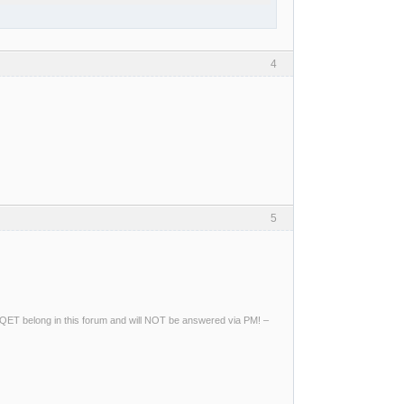
4
5
ng QET belong in this forum and will NOT be answered via PM! –