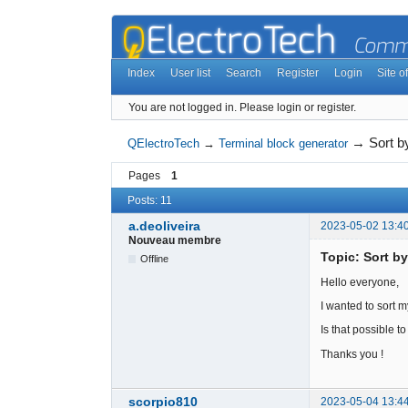
Index
User list
Search
Register
Login
Site of
You are not logged in.
Please login or register.
→
Sort b
QElectroTech
→
Terminal block generator
Pages
1
Posts: 11
a.deoliveira
2023-05-02 13:4
Nouveau membre
Topic: Sort b
Offline
Hello everyone,
I wanted to sort 
Is that possible t
Thanks you !
scorpio810
2023-05-04 13:4