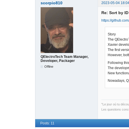
scorpio810
2023-05-04 18:0
Re: Sort by I
https://github.com
Story
The QElectroT
Xavier develo
The first ver
However, both
QElectroTech Team Manager,
Developer, Packager
Following this
Offline
The developme
New functiona
Nowadays, QET
"Le jour où tu déco
Les questions conce
Posts: 11