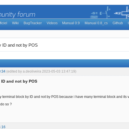
ficiel
Wiki
BugTracker
Videos
Manual 0.9
Manual 0.8_cs
Github
y ID and not by POS
0:34
(edited by a.deoliveira 2023-05-03 13:47:19)
y ID and not by POS
my terminal block by ID and not by POS because i have many terminal block and its ve
o do so ?
4:16