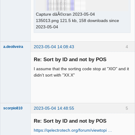
Capture dâÃ©cran 2023-05-04
135013.png 121.5 kb, 158 downloads since
2023-05-04
2023-05-04 14:08:43
4
a.deoliveira
Nouveau
membre
Re: Sort by ID and not by POS
Offline
I assume that the sorting code stop at "XIO" and it
didn't sort with "XX.X"
2023-05-04 14:48:55
5
scorpio810
Re: Sort by ID and not by POS
https://qelectrotech.org/forum/viewtopi …