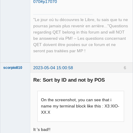
070#p17070
"Le jour où tu découvres le Libre, tu sais que tu ne
pourras jamais plus revenir en arrière..."Questions
QElectroTech
regarding QET belong in this forum and will NOT
Team
be answered via PM! – Les questions concernant
Manager,
Developer,
QET doivent être posées sur ce forum et ne
Packager
seront pas traitées par MP !
Offline
2023-05-04 15:00:58
6
scorpio810
Re: Sort by ID and not by POS
On the screenshot, you can see that i
name my terminal block like this : X3:XIO-
XX.X
QElectroTech
Team
It 's bad!!
Manager,