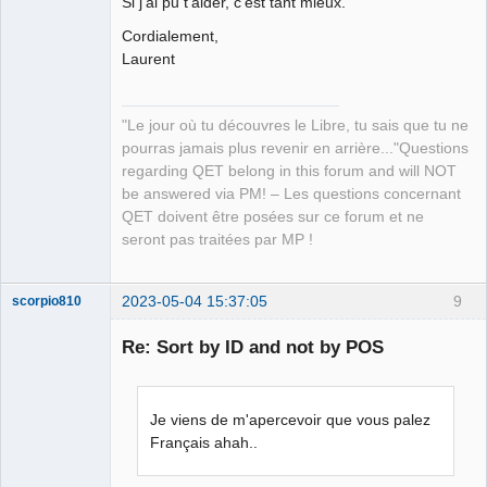
Si j'ai pu t'aider, c'est tant mieux.
Cordialement,
Laurent
"Le jour où tu découvres le Libre, tu sais que tu ne
QElectroTech
Team
pourras jamais plus revenir en arrière..."Questions
Manager,
regarding QET belong in this forum and will NOT
Developer,
Packager
be answered via PM! – Les questions concernant
Offline
QET doivent être posées sur ce forum et ne
seront pas traitées par MP !
2023-05-04 15:37:05
9
scorpio810
Re: Sort by ID and not by POS
Je viens de m'apercevoir que vous palez
Français ahah..