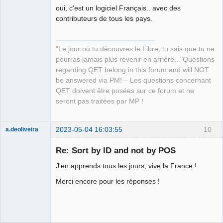
oui, c'est un logiciel Français.. avec des
QElectroTech
Team
contributeurs de tous les pays.
Manager,
Developer,
Packager
Offline
"Le jour où tu découvres le Libre, tu sais que tu ne
pourras jamais plus revenir en arrière..."Questions
regarding QET belong in this forum and will NOT
be answered via PM! – Les questions concernant
QET doivent être posées sur ce forum et ne
seront pas traitées par MP !
2023-05-04 16:03:55
10
a.deoliveira
Nouveau
membre
Re: Sort by ID and not by POS
Offline
J'en apprends tous les jours, vive la France !
Merci encore pour les réponses !