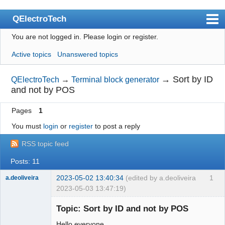
QElectroTech
You are not logged in.
Please login or register.
Index
Active topics
Unanswered topics
User list
Search
→
Sort by ID
QElectroTech
→
Terminal block generator
and not by POS
Register
Pages
1
Login
You must
login
or
register
to post a reply
Site officiel
RSS topic feed
Wiki
Posts: 11
BugTracker
2023-05-02 13:40:34
(edited by a.deoliveira
1
a.deoliveira
Videos
2023-05-03 13:47:19)
Nouveau
Manual 0.9
membre
Topic: Sort by ID and not by POS
Offline
Manual 0.8_cs
Hello everyone,