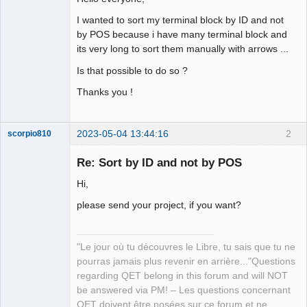
I wanted to sort my terminal block by ID and not
Github
by POS because i have many terminal block and
Google_Search
its very long to sort them manually with arrows ...
Is that possible to do so ?
Thanks you !
2023-05-04 13:44:16
2
scorpio810
Re: Sort by ID and not by POS
Hi,
please send your project, if you want?
"Le jour où tu découvres le Libre, tu sais que tu ne
pourras jamais plus revenir en arrière..."Questions
QElectroTech
Team
regarding QET belong in this forum and will NOT
Manager,
be answered via PM! – Les questions concernant
Developer,
Packager
QET doivent être posées sur ce forum et ne