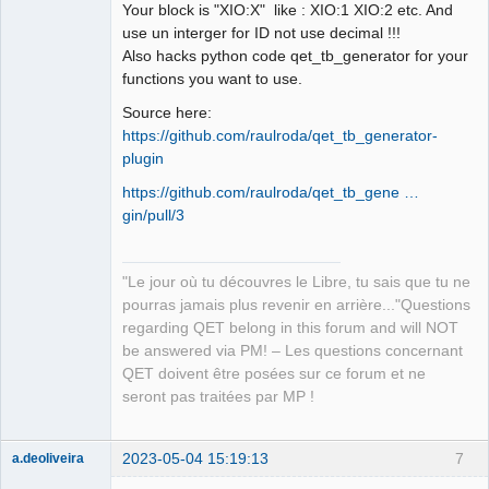
Your block is "XIO:X" like : XIO:1 XIO:2 etc. And
Developer,
Packager
use un interger for ID not use decimal !!!
Offline
Also hacks python code qet_tb_generator for your
functions you want to use.
Source here:
https://github.com/raulroda/qet_tb_generator-
plugin
https://github.com/raulroda/qet_tb_gene …
gin/pull/3
"Le jour où tu découvres le Libre, tu sais que tu ne
pourras jamais plus revenir en arrière..."Questions
regarding QET belong in this forum and will NOT
be answered via PM! – Les questions concernant
QET doivent être posées sur ce forum et ne
seront pas traitées par MP !
2023-05-04 15:19:13
7
a.deoliveira
Nouveau