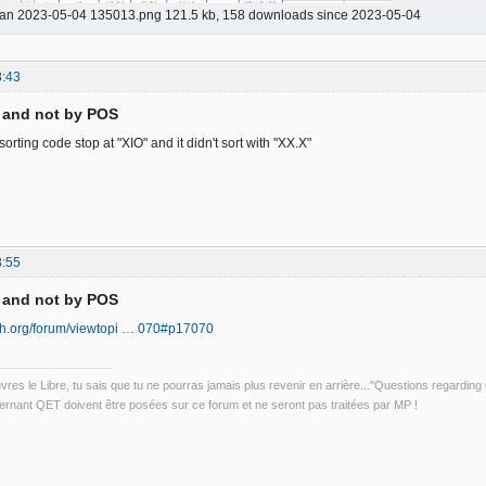
ran 2023-05-04 135013.png 121.5 kb, 158 downloads since 2023-05-04
8:43
D and not by POS
sorting code stop at "XIO" and it didn't sort with "XX.X"
8:55
D and not by POS
ech.org/forum/viewtopi … 070#p17070
uvres le Libre, tu sais que tu ne pourras jamais plus revenir en arrière..."Questions regardi
rnant QET doivent être posées sur ce forum et ne seront pas traitées par MP !