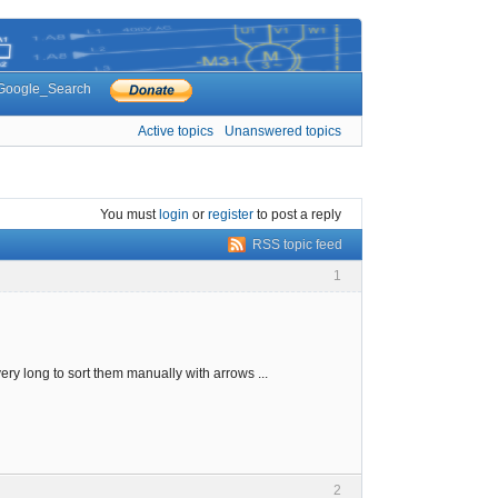
Google_Search
Active topics
Unanswered topics
You must
login
or
register
to post a reply
RSS topic feed
1
ry long to sort them manually with arrows ...
2