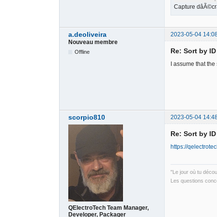
Capture dâÃ©c
a.deoliveira
2023-05-04 14:0
Nouveau membre
Re: Sort by I
Offline
I assume that the 
scorpio810
2023-05-04 14:4
Re: Sort by I
https://qelectrot
"Le jour où tu déco
Les questions conce
QElectroTech Team Manager,
Developer, Packager