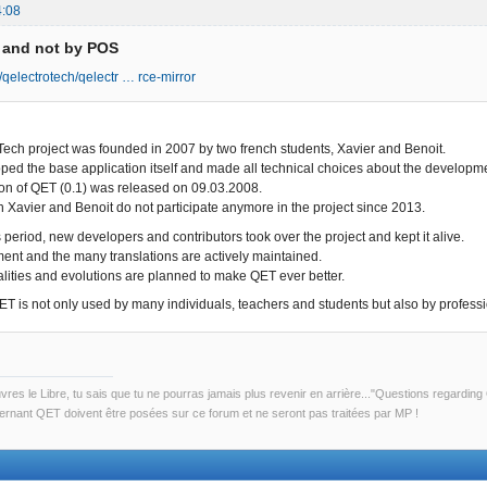
4:08
D and not by POS
/qelectrotech/qelectr … rce-mirror
ech project was founded in 2007 by two french students, Xavier and Benoit.
ped the base application itself and made all technical choices about the developm
sion of QET (0.1) was released on 09.03.2008.
 Xavier and Benoit do not participate anymore in the project since 2013.
 period, new developers and contributors took over the project and kept it alive.
nt and the many translations are actively maintained.
lities and evolutions are planned to make QET ever better.
 is not only used by many individuals, teachers and students but also by professio
uvres le Libre, tu sais que tu ne pourras jamais plus revenir en arrière..."Questions regardi
rnant QET doivent être posées sur ce forum et ne seront pas traitées par MP !