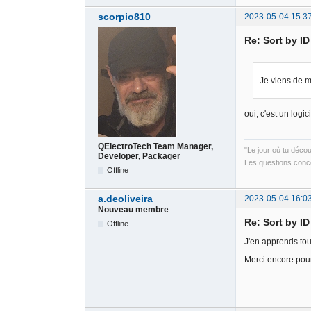
scorpio810
2023-05-04 15:3
Re: Sort by I
Je viens de m
oui, c'est un logi
QElectroTech Team Manager,
"Le jour où tu déco
Developer, Packager
Les questions conce
Offline
a.deoliveira
2023-05-04 16:0
Nouveau membre
Re: Sort by I
Offline
J'en apprends tous
Merci encore pour