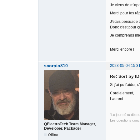
Je viens de m'ape
Merci pour les ré
J'étais persuadé q
Donc c'est pour ça
Je comprends mieux
Merci encore !
scorpio810
2023-05-04 15:3
Re: Sort by I
Si j'ai pu t'aider, 
Cordialement,
Laurent
"Le jour où tu déco
Les questions conce
QElectroTech Team Manager,
Developer, Packager
Offline