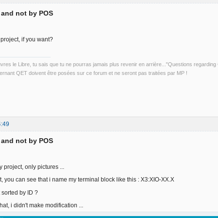
D and not by POS
project, if you want?
uvres le Libre, tu sais que tu ne pourras jamais plus revenir en arrière..."Questions regardi
rnant QET doivent être posées sur ce forum et ne seront pas traitées par MP !
4:49
D and not by POS
 project, only pictures ...
, you can see that i name my terminal block like this : X3:XIO-XX.X
 sorted by ID ?
that, i didn't make modification ...