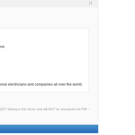
11
ent.
nal electricians and companies all over the world.
ng QET belong in this forum and will NOT be answered via PM! –