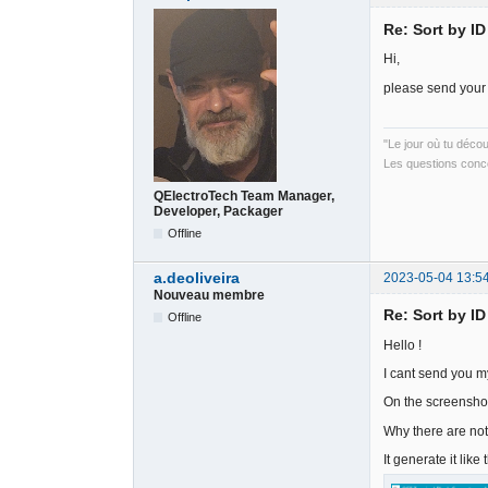
Re: Sort by I
Hi,
please send your 
"Le jour où tu déco
Les questions conce
QElectroTech Team Manager,
Developer, Packager
Offline
a.deoliveira
2023-05-04 13:5
Nouveau membre
Re: Sort by I
Offline
Hello !
I cant send you my
On the screenshot
Why there are not
It generate it like 