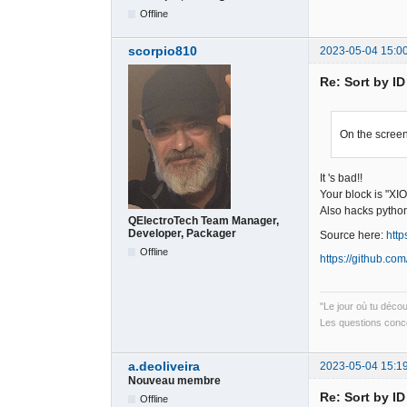
Offline
scorpio810
2023-05-04 15:0
Re: Sort by I
On the screen
It 's bad!!
Your block is "XIO
Also hacks python
QElectroTech Team Manager,
Developer, Packager
Source here:
http
Offline
https://github.co
"Le jour où tu déco
Les questions conce
a.deoliveira
2023-05-04 15:1
Nouveau membre
Re: Sort by I
Offline