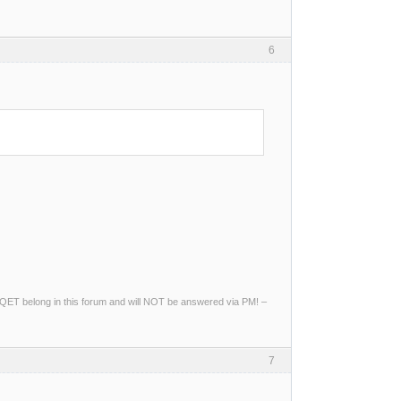
6
ng QET belong in this forum and will NOT be answered via PM! –
7