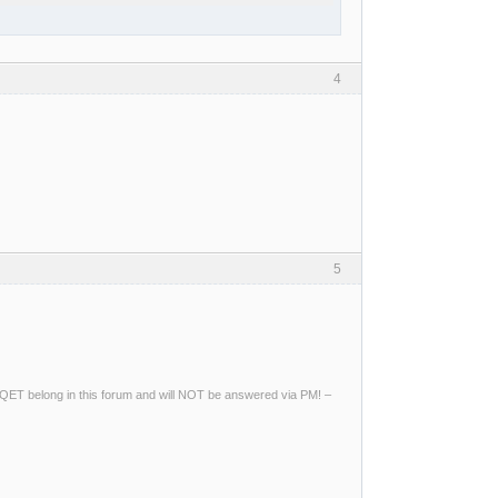
4
5
ng QET belong in this forum and will NOT be answered via PM! –