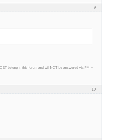
9
ng QET belong in this forum and will NOT be answered via PM! –
10