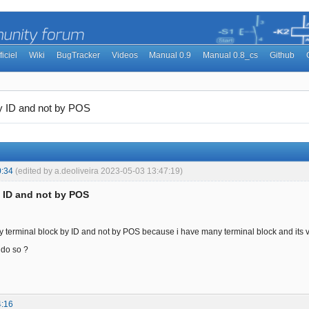
ficiel
Wiki
BugTracker
Videos
Manual 0.9
Manual 0.8_cs
Github
y ID and not by POS
0:34
(edited by a.deoliveira 2023-05-03 13:47:19)
y ID and not by POS
my terminal block by ID and not by POS because i have many terminal block and its ve
o do so ?
4:16