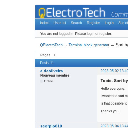
Index
User list
Search
Register
Login
Site of
You are not logged in.
Please login or register.
→
Sort b
QElectroTech
→
Terminal block generator
Pages
1
Posts: 11
a.deoliveira
2023-05-02 13:4
Nouveau membre
Topic: Sort b
Offline
Hello everyone,
I wanted to sort 
Is that possible t
Thanks you !
scorpio810
2023-05-04 13:4