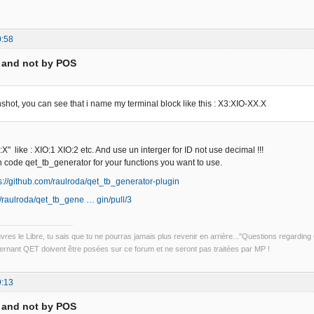
0:58
D and not by POS
shot, you can see that i name my terminal block like this : X3:XIO-XX.X
:X" like : XIO:1 XIO:2 etc. And use un interger for ID not use decimal !!!
 code qet_tb_generator for your functions you want to use.
s://github.com/raulroda/qet_tb_generator-plugin
m/raulroda/qet_tb_gene … gin/pull/3
uvres le Libre, tu sais que tu ne pourras jamais plus revenir en arrière..."Questions regardi
rnant QET doivent être posées sur ce forum et ne seront pas traitées par MP !
9:13
D and not by POS