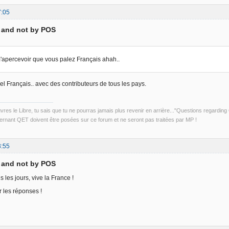
7:05
D and not by POS
'apercevoir que vous palez Français ahah..
ciel Français.. avec des contributeurs de tous les pays.
uvres le Libre, tu sais que tu ne pourras jamais plus revenir en arrière..."Questions regardi
rnant QET doivent être posées sur ce forum et ne seront pas traitées par MP !
3:55
D and not by POS
 les jours, vive la France !
 les réponses !