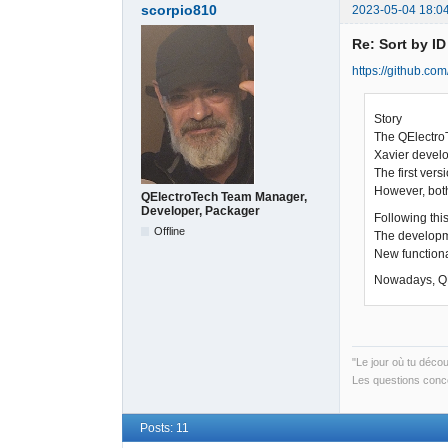
scorpio810
2023-05-04 18:0
Re: Sort by I
https://github.com
Story
The QElectroT
Xavier develo
The first ver
However, both
QElectroTech Team Manager,
Developer, Packager
Following this
Offline
The developme
New functiona
Nowadays, QET
"Le jour où tu déco
Les questions conce
Posts: 11