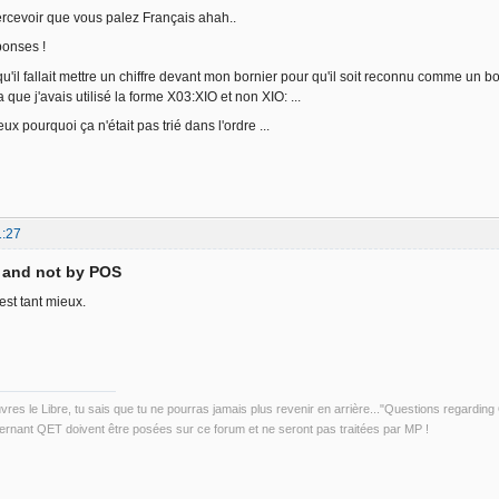
rcevoir que vous palez Français ahah..
ponses !
u'il fallait mettre un chiffre devant mon bornier pour qu'il soit reconnu comme un bor
 que j'avais utilisé la forme X03:XIO et non XIO: ...
 pourquoi ça n'était pas trié dans l'ordre ...
1:27
D and not by POS
c'est tant mieux.
uvres le Libre, tu sais que tu ne pourras jamais plus revenir en arrière..."Questions regardi
rnant QET doivent être posées sur ce forum et ne seront pas traitées par MP !