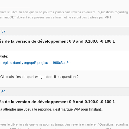
uvres le Libre, tu sais que tu ne pourras jamais plus revenir en arrière..."Questions regardi
rnant QET doivent être posées sur ce forum et ne seront pas traitées par MP !
6:57
s de la version de développement 0.9 and 0.100.0 -0.100.1
rote:
ps://git.tuxfamily.org/qet/qet.git/c … 968c3ce8dd
 Git, mais c'est de quel widget dont il est question ?
2:59
s de la version de développement 0.9 and 0.100.0 -0.100.1
a attendre que Josua te réponde, c'est marqué WIP pour l'instant..
uvres le Libre, tu sais que tu ne pourras jamais plus revenir en arrière..."Questions regardi