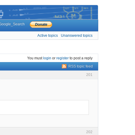
Google_Search
Active topics
Unanswered topics
You must
login
or
register
to post a reply
RSS topic feed
201
202