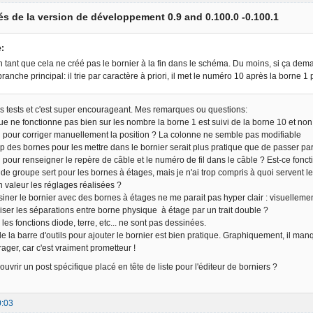
s de la version de développement 0.9 and 0.100.0 -0.100.1
e:
 tant que cela ne créé pas le bornier à la fin dans le schéma. Du moins, si ça dem
ranche principal: il trie par caractère à priori, il met le numéro 10 après la borne 1
ues tests et c'est super encourageant. Mes remarques ou questions:
que ne fonctionne pas bien sur les nombre la borne 1 est suivi de la borne 10 et non
 pour corriger manuellement la position ? La colonne ne semble pas modifiable
p des bornes pour les mettre dans le bornier serait plus pratique que de passer pa
 pour renseigner le repère de câble et le numéro de fil dans le câble ? Est-ce fonct
on de groupe sert pour les bornes à étages, mais je n'ai trop compris à quoi servent l
valeur les réglages réalisées ?
siner le bornier avec des bornes à étages ne me parait pas hyper clair : visuelleme
liser les séparations entre borne physique à étage par un trait double ?
les fonctions diode, terre, etc... ne sont pas dessinées.
de la barre d'outils pour ajouter le bornier est bien pratique. Graphiquement, il manq
rager, car c'est vraiment prometteur !
 ouvrir un post spécifique placé en tête de liste pour l'éditeur de borniers ?
0:03