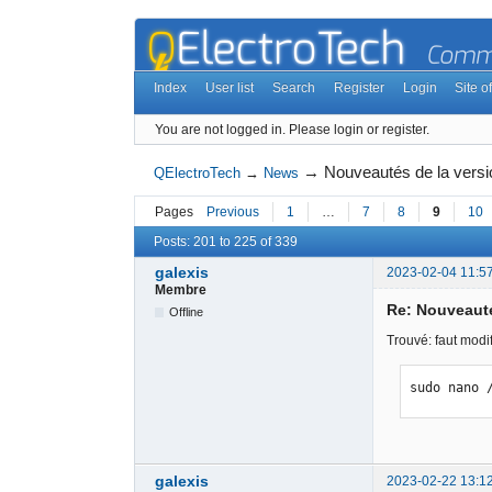
Index
User list
Search
Register
Login
Site of
You are not logged in.
Please login or register.
→
Nouveautés de la versi
QElectroTech
→
News
Pages
Previous
1
…
7
8
9
10
Posts: 201 to 225 of 339
galexis
2023-02-04 11:5
Membre
Re: Nouveauté
Offline
Trouvé: faut modifi
sudo nano 
galexis
2023-02-22 13:1