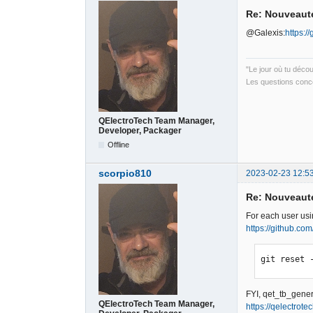
Re: Nouveauté
@Galexis:
https:/
"Le jour où tu déco
Les questions conce
QElectroTech Team Manager,
Developer, Packager
Offline
scorpio810
2023-02-23 12:5
Re: Nouveauté
For each user usin
https://github.com
git reset 
FYI, qet_tb_gene
QElectroTech Team Manager,
https://qelectrot