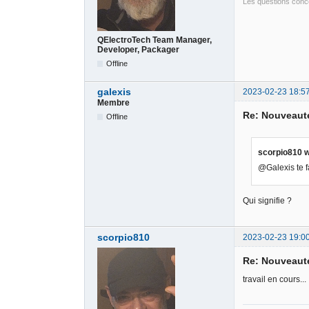
Les questions conce
QElectroTech Team Manager,
Developer, Packager
Offline
galexis
2023-02-23 18:5
Membre
Re: Nouveauté
Offline
scorpio810 w
@Galexis te f
Qui signifie ?
scorpio810
2023-02-23 19:0
Re: Nouveauté
travail en cours...