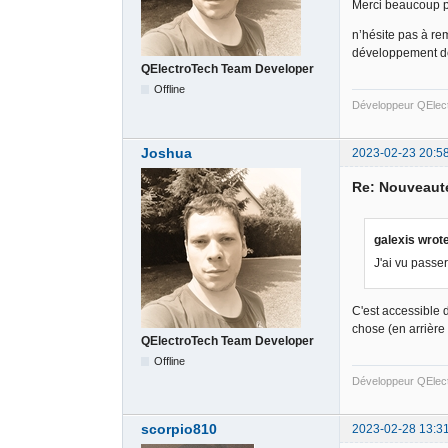
Merci beaucoup 
n’hésite pas à re
développement de 
QElectroTech Team Developer
Offline
Développeur QElec
Joshua
2023-02-23 20:5
Re: Nouveauté
galexis wrot
J'ai vu passer
C'est accessible d
chose (en arrière 
QElectroTech Team Developer
Offline
Développeur QElec
scorpio810
2023-02-28 13:3