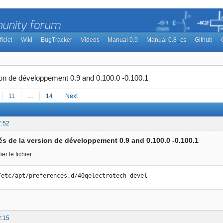
ficiel
Wiki
BugTracker
Videos
Manual 0.9
Manual 0.8_cs
Github
on de développement 0.9 and 0.100.0 -0.100.1
11
…
14
Next
7:52
s de la version de développement 0.9 and 0.100.0 -0.100.1
er le fichier:
/etc/apt/preferences.d/40qelectrotech-devel
2:15