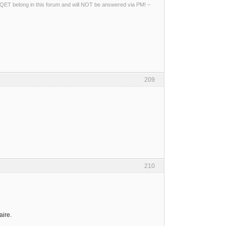
ng QET belong in this forum and will NOT be answered via PM! –
209
210
aire.