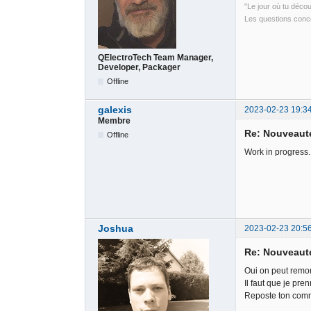
"Le jour où tu déco
Les questions conce
QElectroTech Team Manager,
Developer, Packager
Offline
galexis
2023-02-23 19:3
Membre
Re: Nouveauté
Offline
Work in progress..
Joshua
2023-02-23 20:5
Re: Nouveauté
Oui on peut remon
Il faut que je pre
Reposte ton commen