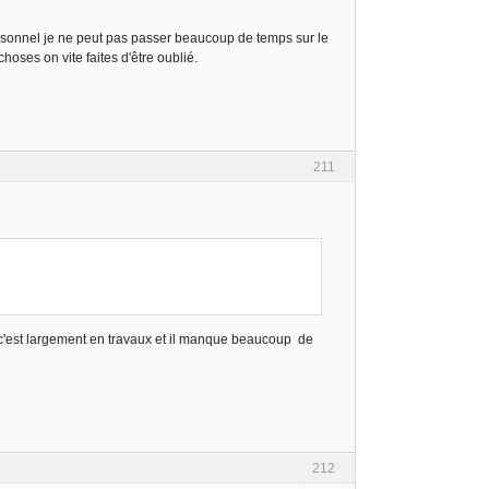
rsonnel je ne peut pas passer beaucoup de temps sur le
oses on vite faites d'être oublié.
211
ion c'est largement en travaux et il manque beaucoup de
212