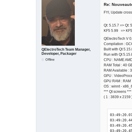
Re: Nouveauté
FYI, Update cros
Qt: 5.15.7 => Qt: 
KF5 5.99 => KF5
QElectroTech V 0
Compilation : GC
Built with Qt 5.15
QElectroTech Team Manager,
Developer, Packager
Run with Qt 5.15.
Offline
CPU : NAME AM
RAM Total : 40 G
RAM Available : 
GPU : VideoProce
GPU RAM : RAM T
OS : winnt - x86_
*** Qt screens ***
( 1 : 3839 x 2159 
03:49:20.07
03:49:20.4
03:49:20.4
03:49:20.4