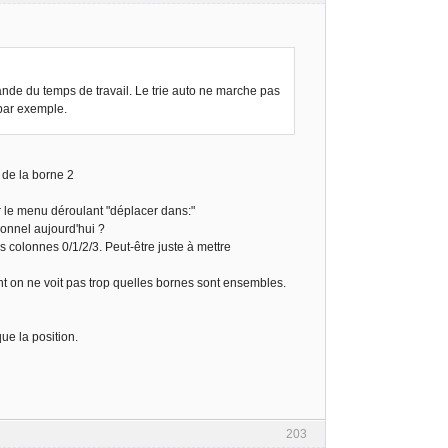
ande du temps de travail. Le trie auto ne marche pas
 par exemple.
 de la borne 2
r le menu déroulant "déplacer dans:"
ionnel aujourd'hui ?
es colonnes 0/1/2/3. Peut-être juste à mettre
nt on ne voit pas trop quelles bornes sont ensembles.
ue la position.
203