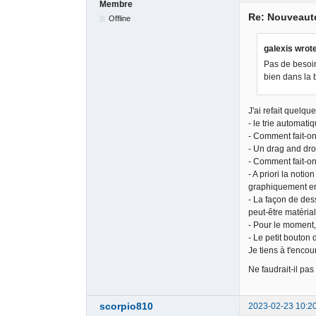
Membre
Re: Nouveauté
Offline
galexis wrot
Pas de besoin
bien dans la b
J'ai refait quelq
- le trie automati
- Comment fait-on
- Un drag and dro
- Comment fait-on
- A priori la noti
graphiquement en 
- La façon de des
peut-être matéria
- Pour le moment, 
- Le petit bouton 
Je tiens à t'encou
Ne faudrait-il pas
scorpio810
2023-02-23 10:2