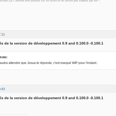
rnant QET doivent être posées sur ce forum et ne seront pas traitées par MP !
7:11
s de la version de développement 0.9 and 0.100.0 -0.100.1
rote:
audra attendre que Josua te réponde, c'est marqué WIP pour l'instant..
0:43
s de la version de développement 0.9 and 0.100.0 -0.100.1