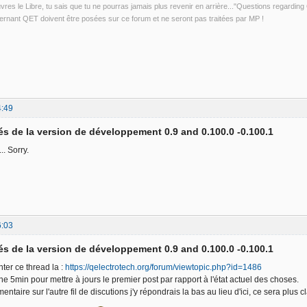
uvres le Libre, tu sais que tu ne pourras jamais plus revenir en arrière..."Questions regardi
rnant QET doivent être posées sur ce forum et ne seront pas traitées par MP !
4:49
s de la version de développement 0.9 and 0.100.0 -0.100.1
.. Sorry.
6:03
s de la version de développement 0.9 and 0.100.0 -0.100.1
ter ce thread la :
https://qelectrotech.org/forum/viewtopic.php?id=1486
nne 5min pour mettre à jours le premier post par rapport à l'état actuel des choses.
taire sur l'autre fil de discutions j'y répondrais la bas au lieu d'ici, ce sera plus cl