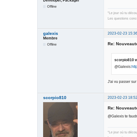
Developer, Packager
Offline
"Le jour où tu déco
Les questions conce
galexis
2023-02-23 15:3
Membre
Re: Nouveauté
Offline
scorpio810 w
@Galexis:
htt
J'ai vu passer sur
scorpio810
2023-02-23 18:5
Re: Nouveauté
@Galexis te faudr
"Le jour où tu déco