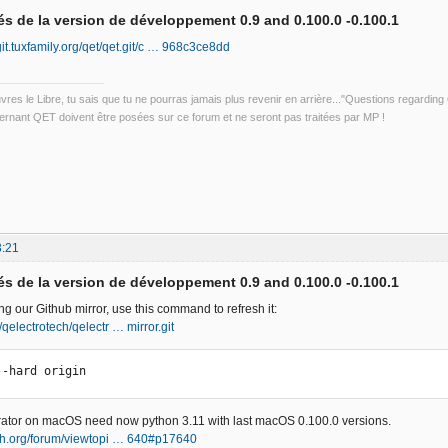
s de la version de développement 0.9 and 0.100.0 -0.100.1
/git.tuxfamily.org/qet/qet.git/c … 968c3ce8dd
uvres le Libre, tu sais que tu ne pourras jamais plus revenir en arrière..."Questions regardi
rnant QET doivent être posées sur ce forum et ne seront pas traitées par MP !
3:21
s de la version de développement 0.9 and 0.100.0 -0.100.1
g our Github mirror, use this command to refresh it:
/qelectrotech/qelectr … mirror.git
--hard origin
rator on macOS need now python 3.11 with last macOS 0.100.0 versions.
ech.org/forum/viewtopi … 640#p17640