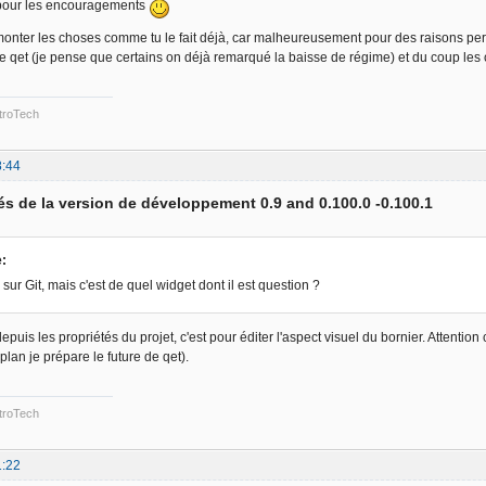
pour les encouragements
monter les choses comme tu le fait déjà, car malheureusement pour des raisons pe
qet (je pense que certains on déjà remarqué la baisse de régime) et du coup les ch
troTech
8:44
s de la version de développement 0.9 and 0.100.0 -0.100.1
e:
 sur Git, mais c'est de quel widget dont il est question ?
epuis les propriétés du projet, c'est pour éditer l'aspect visuel du bornier. Attent
plan je prépare le future de qet).
troTech
1:22