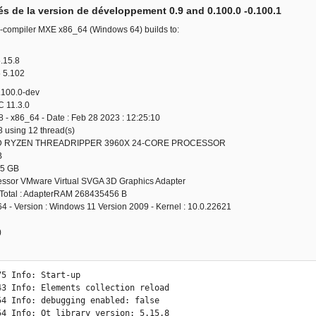
s de la version de développement 0.9 and 0.100.0 -0.100.1
s-compiler MXE x86_64 (Windows 64) builds to:
5.15.8
 5.102
.100.0-dev
C 11.3.0
.8 - x86_64 - Date : Feb 28 2023 : 12:25:10
8 using 12 thread(s)
D RYZEN THREADRIPPER 3960X 24-CORE PROCESSOR
B
35 GB
ssor VMware Virtual SVGA 3D Graphics Adapter
otal : AdapterRAM 268435456 B
64 - Version : Windows 11 Version 2009 - Kernel : 10.0.22621
)
5 Info: Start-up 

43 Info: Elements collection reload 

54 Info: debugging enabled: false 

54 Info: Qt library version: 5.15.8 
