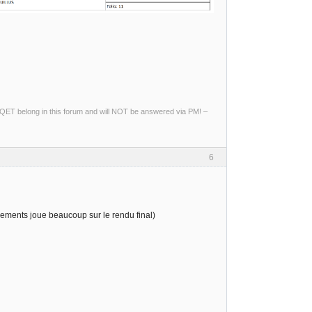
ng QET belong in this forum and will NOT be answered via PM! –
6
 elements joue beaucoup sur le rendu final)