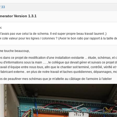
7:33
nerator Version 1.3.1
e:
'avais pas vue celui la de schema. Il est super propre beau travail laurent ;)
 cote valeur pour les lignes / colonnes ? (Avoir le bon ratio par rapport à la taille
me touche beaucoup,
pes dans ce projet de modification d'une installation existante ... étude, schémas, et
eu d'informations sous la main .... , le collègue qui devait gérer et suivais ce projet
ravail d’équipe entre nous tous, afin que le chantier soit terminé, contrôlé, vérifié e
 fabricant externe.. en plus de notre travail et taches quotidiennes, dépannages, mod
 de peaufiner mes schémas que je m'attelle au câblage de l'armoire à l'atelier