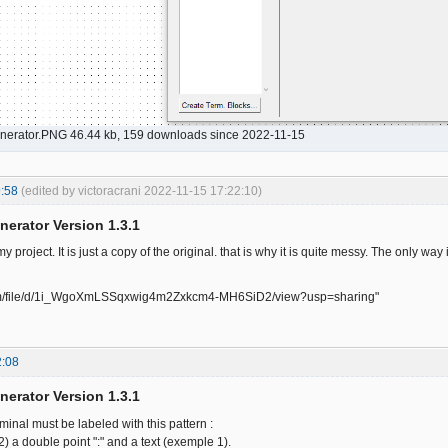
nerator.PNG 46.44 kb, 159 downloads since 2022-11-15
:58
(edited by victoracrani 2022-11-15 17:22:10)
nerator Version 1.3.1
y project. It is just a copy of the original. that is why it is quite messy. The only way
om/file/d/1i_WgoXmLSSqxwig4m2Zxkcm4-MH6SiD2/view?usp=sharing"
2:08
nerator Version 1.3.1
minal must be labeled with this pattern :
) a double point ":" and a text (exemple 1).