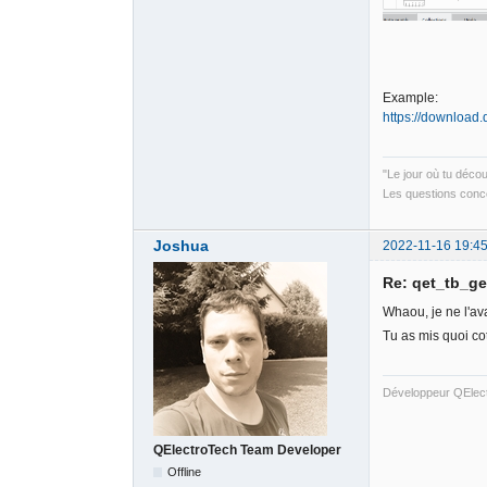
Example:
https://download.q
"Le jour où tu déco
Les questions conce
Joshua
2022-11-16 19:45
Re: qet_tb_ge
Whaou, je ne l'av
Tu as mis quoi cot
Développeur QElec
QElectroTech Team Developer
Offline