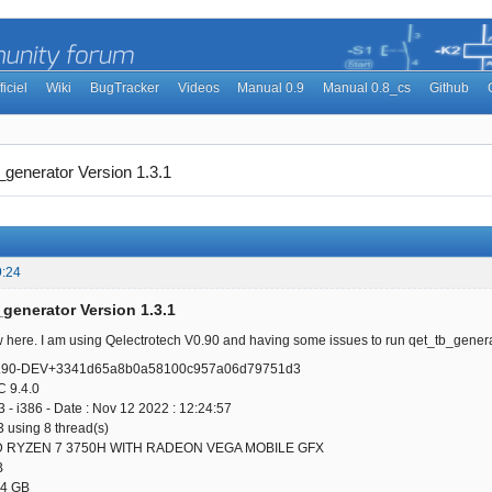
ficiel
Wiki
BugTracker
Videos
Manual 0.9
Manual 0.8_cs
Github
_generator Version 1.3.1
9:24
_generator Version 1.3.1
w here. I am using Qelectrotech V0.90 and having some issues to run qet_tb_genera
 0.90-DEV+3341d65a8b0a58100c957a06d79751d3
C 9.4.0
.3 - i386 - Date : Nov 12 2022 : 12:24:57
3 using 8 thread(s)
D RYZEN 7 3750H WITH RADEON VEGA MOBILE GFX
B
24 GB