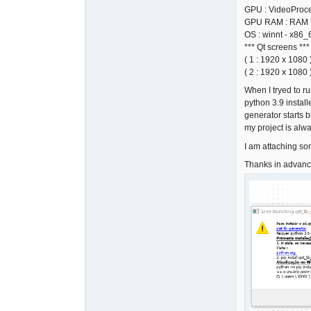
GPU : VideoProc
GPU RAM : RAM T
OS : winnt - x86_
*** Qt screens ***
( 1 : 1920 x 1080 
( 2 : 1920 x 1080 
When I tryed to ru
python 3.9 install
generator starts b
my project is alwa
I am attaching so
Thanks in advanc