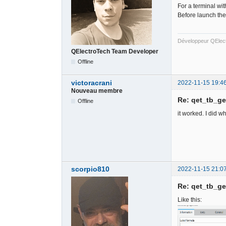
For a terminal wit
Before launch the
Développeur QElec
QElectroTech Team Developer
Offline
victoracrani
2022-11-15 19:4
Nouveau membre
Re: qet_tb_ge
Offline
it worked. I did wh
scorpio810
2022-11-15 21:0
Re: qet_tb_ge
Like this: