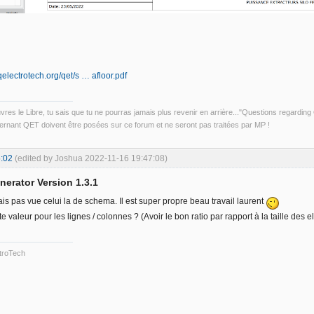
electrotech.org/qet/s … afloor.pdf
uvres le Libre, tu sais que tu ne pourras jamais plus revenir en arrière..."Questions regardi
rnant QET doivent être posées sur ce forum et ne seront pas traitées par MP !
:02
(edited by Joshua 2022-11-16 19:47:08)
nerator Version 1.3.1
ais pas vue celui la de schema. Il est super propre beau travail laurent
e valeur pour les lignes / colonnes ? (Avoir le bon ratio par rapport à la taille des
troTech