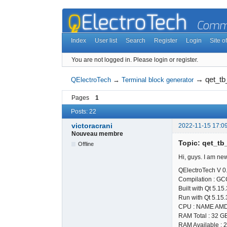
Index
User list
Search
Register
Login
Site of
You are not logged in.
Please login or register.
→
qet_tb
QElectroTech
→
Terminal block generator
Pages
1
Posts: 22
victoracrani
2022-11-15 17:0
Nouveau membre
Topic: qet_tb
Offline
Hi, guys. I am ne
QElectroTech V
Compilation : GC
Built with Qt 5.15
Run with Qt 5.15.
CPU : NAME AM
RAM Total : 32 G
RAM Available : 