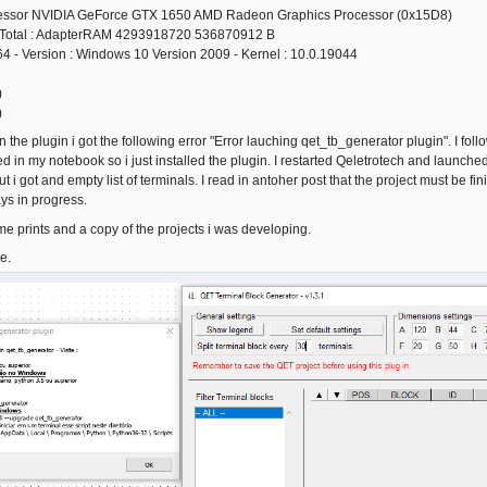
essor NVIDIA GeForce GTX 1650 AMD Radeon Graphics Processor (0x15D8)
otal : AdapterRAM 4293918720 536870912 B
64 - Version : Windows 10 Version 2009 - Kernel : 10.0.19044
)
)
n the plugin i got the following error "Error lauching qet_tb_generator plugin". I foll
ed in my notebook so i just installed the plugin. I restarted Qeletrotech and launche
ut i got and empty list of terminals. I read in antoher post that the project must be fi
ys in progress.
me prints and a copy of the projects i was developing.
e.