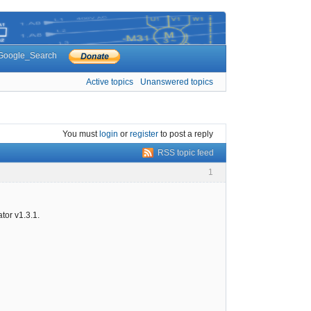
Google_Search
Active topics
Unanswered topics
You must
login
or
register
to post a reply
RSS topic feed
1
tor v1.3.1.