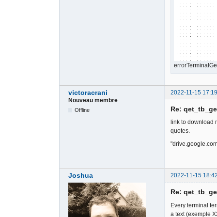
errorTerminalGe
victoracrani
2022-11-15 17:19
Nouveau membre
Re: qet_tb_ge
Offline
link to download m
quotes.
"drive.google.c
Joshua
2022-11-15 18:4
Re: qet_tb_ge
Every terminal ter
a text (exemple X2