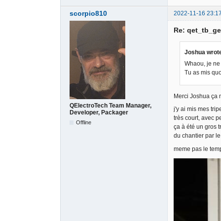
scorpio810
2022-11-16 23:1
Re: qet_tb_ge
Joshua wrot
Whaou, je ne l
Tu as mis quoi
Merci Joshua ça 
QElectroTech Team Manager,
j'y ai mis mes tri
Developer, Packager
très court, avec p
Offline
ça à été un gros t
du chantier par le
meme pas le temps