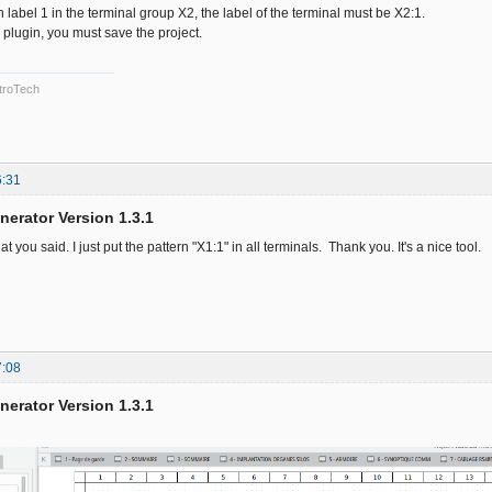
h label 1 in the terminal group X2, the label of the terminal must be X2:1.
 plugin, you must save the project.
troTech
6:31
nerator Version 1.3.1
at you said. I just put the pattern "X1:1" in all terminals. Thank you. It's a nice tool.
7:08
nerator Version 1.3.1