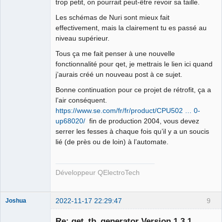
trop petit, on pourrait peut-être revoir sa taille.
Les schémas de Nuri sont mieux fait
effectivement, mais la clairement tu es passé au
niveau supérieur.
Tous ça me fait penser à une nouvelle
fonctionnalité pour qet, je mettrais le lien ici quand
j’aurais créé un nouveau post à ce sujet.
Bonne continuation pour ce projet de rétrofit, ça a
l’air conséquent.
https://www.se.com/fr/fr/product/CPU502 … 0-
up68020/
fin de production 2004, vous devez
serrer les fesses à chaque fois qu’il y a un soucis
lié (de près ou de loin) à l’automate.
Développeur QElectroTech
2022-11-17 22:29:47
9
Joshua
Re: qet_tb_generator Version 1.3.1