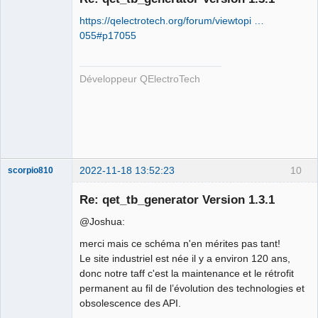
https://qelectrotech.org/forum/viewtopi …
055#p17055
Développeur QElectroTech
QElectroTech
Team
Developer
Offline
2022-11-18 13:52:23
10
scorpio810
Re: qet_tb_generator Version 1.3.1
@Joshua:
merci mais ce schéma n'en mérites pas tant!
Le site industriel est née il y a environ 120 ans,
donc notre taff c'est la maintenance et le rétrofit
permanent au fil de l’évolution des technologies et
obsolescence des API.
QElectroTech
Team