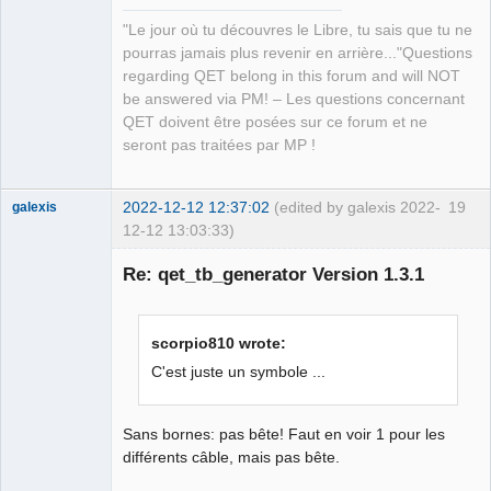
QElectroTech
"Le jour où tu découvres le Libre, tu sais que tu ne
Team
pourras jamais plus revenir en arrière..."Questions
Manager,
Developer,
regarding QET belong in this forum and will NOT
Packager
be answered via PM! – Les questions concernant
Offline
QET doivent être posées sur ce forum et ne
seront pas traitées par MP !
2022-12-12 12:37:02
(edited by galexis 2022-
19
galexis
12-12 13:03:33)
Membre
Re: qet_tb_generator Version 1.3.1
Offline
scorpio810 wrote:
C'est juste un symbole ...
Sans bornes: pas bête! Faut en voir 1 pour les
différents câble, mais pas bête.