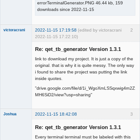
errorTerminalGenerator.PNG 46.44 kb, 159
downloads since 2022-11-15
2022-11-15 17:19:58
(edited by victoracrani
2
victoracrani
2022-11-15 17:22:10)
Nouveau
membre
Re: qet_tb_generator Version 1.3.1
Offline
link to download my project. It is just a copy of the
original. that is why it is quite messy. The only way
i found to share the project was putting the link
inside quotes.
"drive.google.com/file/d/1i_WgoXmLSSqxwig4m2Zx
MH6SiD2/view?usp=sharing"
2022-11-15 18:42:08
3
Joshua
Re: qet_tb_generator Version 1.3.1
Every terminal terminal must be labeled with this