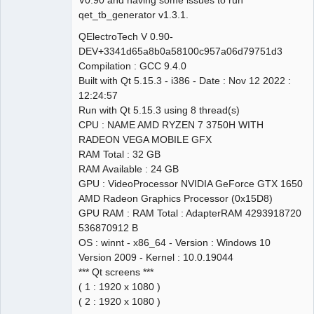
qet_tb_generator v1.3.1.
Github
QElectroTech V 0.90-
Google_Search
DEV+3341d65a8b0a58100c957a06d79751d3
Compilation : GCC 9.4.0
Built with Qt 5.15.3 - i386 - Date : Nov 12 2022 :
12:24:57
Run with Qt 5.15.3 using 8 thread(s)
CPU : NAME AMD RYZEN 7 3750H WITH
RADEON VEGA MOBILE GFX
RAM Total : 32 GB
RAM Available : 24 GB
GPU : VideoProcessor NVIDIA GeForce GTX 1650
AMD Radeon Graphics Processor (0x15D8)
GPU RAM : RAM Total : AdapterRAM 4293918720
536870912 B
OS : winnt - x86_64 - Version : Windows 10
Version 2009 - Kernel : 10.0.19044
*** Qt screens ***
( 1 : 1920 x 1080 )
( 2 : 1920 x 1080 )