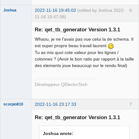
2022-11-16 19:45:02
(edited by Joshua 2022-
6
Joshua
11-16 19:47:08)
Re: qet_tb_generator Version 1.3.1
Whaou, je ne l'avais pas vue celui la de schema. Il
est super propre beau travail laurent
Tu as mis quoi cote valeur pour les lignes /
colonnes ? (Avoir le bon ratio par rapport à la taille
des elements joue beaucoup sur le rendu final)
QElectroTech
Team
Développeur QElectroTech
Developer
Offline
2022-11-16 23:17:33
7
scorpio810
Re: qet_tb_generator Version 1.3.1
Joshua wrote: