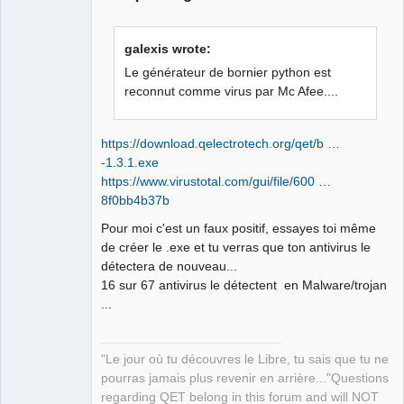
galexis wrote:
Le générateur de bornier python est
reconnut comme virus par Mc Afee....
QElectroTech
Team
https://download.qelectrotech.org/qet/b …
Manager,
-1.3.1.exe
Developer,
Packager
https://www.virustotal.com/gui/file/600 …
Offline
8f0bb4b37b
Pour moi c'est un faux positif, essayes toi même
de créer le .exe et tu verras que ton antivirus le
détectera de nouveau...
16 sur 67 antivirus le détectent en Malware/trojan
...
"Le jour où tu découvres le Libre, tu sais que tu ne
pourras jamais plus revenir en arrière..."Questions
regarding QET belong in this forum and will NOT