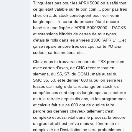
T’inquiètes pas pour les APRIl 5000 on a raflé tout
Manager,
Developer,
ce qui était valable sur le bon coin ... pour pas très
Packager
cher, on a du stock conséquent pour voir venir
Offline
longtemps ... le cœur du process étant encore
basé sur une flopée d'APRIL 5000/2000 .. RACKS
et extensions blindés de cartes de tout types,
c'étais la rolls dans les années 1990 "APRIL" ... et
ça se répare encore tres ces cpu, carte I/O ana,
codeur, cartes metiers, etc ..
Chez nous tu trouveras encore du TSX premiium
avec cartes d'axes, de CNC récente tout en
siemens, du S5, S7, du CQM1, mais aussi du
SMC 35, 50, et le dernier 600 là oui on serre les
fesses car malgré de la rechange en stock les
compétences sont depuis longtemps au cimeterre
ou à la retraite depuis dix ans, et les programmes
et calculs fait sur ce 600 ont de quoi te faire
perdre tes derniers cheveux tellement c'est
complexe et aussi vital dans le process, là encore
un gros rétrofit est prévu mais vu l'énormité et
complexité de l'installation se sera probablement