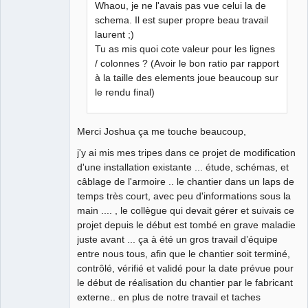
Whaou, je ne l'avais pas vue celui la de
schema. Il est super propre beau travail
laurent ;)
Tu as mis quoi cote valeur pour les lignes
QElectroTech
/ colonnes ? (Avoir le bon ratio par rapport
Team
Manager,
à la taille des elements joue beaucoup sur
Developer,
le rendu final)
Packager
Offline
Merci Joshua ça me touche beaucoup,
j'y ai mis mes tripes dans ce projet de modification
d'une installation existante ... étude, schémas, et
câblage de l'armoire .. le chantier dans un laps de
temps très court, avec peu d'informations sous la
main .... , le collègue qui devait gérer et suivais ce
projet depuis le début est tombé en grave maladie
juste avant ... ça à été un gros travail d’équipe
entre nous tous, afin que le chantier soit terminé,
contrôlé, vérifié et validé pour la date prévue pour
le début de réalisation du chantier par le fabricant
externe.. en plus de notre travail et taches