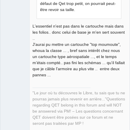
défaut de Qet trop petit, on pourrait peut-
être revoir sa taille.
QElectroTech
Team
L'essentiel n'est pas dans le cartouche mais dans
Manager,
les folios.. donc celui de base je m'en sert souvent
Developer,
Packager
..
Offline
J'aurai pu mettre un cartouche "top moumoute",
whoua la classe ... , bref sans intérêt chez nous
un cartouche type aérospatiale ..., et le temps
m’étais compté.. pas fini les schémas ... qu'il fallait
que je câble l'armoire au plus vite .. entre deux
pannes ...
"Le jour où tu découvres le Libre, tu sais que tu ne
pourras jamais plus revenir en arrière..."Questions
regarding QET belong in this forum and will NOT
be answered via PM! – Les questions concernant
QET doivent être posées sur ce forum et ne
seront pas traitées par MP !