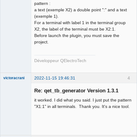
pattern :
a text (exemple X2) a double point ":" and a text
(exemple 1).
For a terminal with label 1 in the terminal group
X2, the label of the terminal must be X2:1.
QElectroTech
Before launch the plugin, you must save the
Team
project.
Developer
Offline
Développeur QElectroTech
2022-11-15 19:46:31
4
victoracrani
Nouveau
membre
Re: qet_tb_generator Version 1.3.1
Offline
it worked. I did what you said. I just put the pattern
"X1:1" in all terminals. Thank you. It's a nice tool.