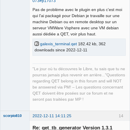
073#p17073
QElectroTech
Team
Pas de problème avec le plugin en plus c'est moi
Manager,
Developer,
qui l'ai packagé pour Debian je travaille sur une
Packager
machine Debian ou en remote desktop sur un
Offline
serveur VMWare Vsphere avec une VM debian
aussi dédiée a QET, voir plus haut.
galexis_terminal.qet
182.42 kb, 362
downloads since 2022-12-11
"Le jour où tu découvres le Libre, tu sais que tu ne
pourras jamais plus revenir en arrière..."Questions
regarding QET belong in this forum and will NOT
be answered via PM! – Les questions concernant
QET doivent être posées sur ce forum et ne
seront pas traitées par MP !
2022-12-11 14:11:25
14
scorpio810
Re: qet_tb_generator Version 1.3.1