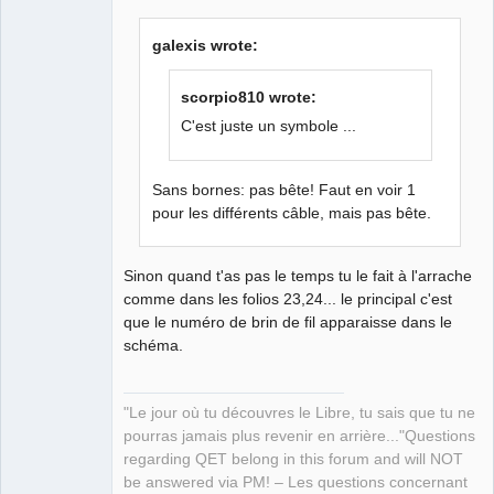
galexis wrote:
scorpio810 wrote:
C'est juste un symbole ...
QElectroTech
Team
Manager,
Sans bornes: pas bête! Faut en voir 1
Developer,
Packager
pour les différents câble, mais pas bête.
Offline
Sinon quand t'as pas le temps tu le fait à l'arrache
comme dans les folios 23,24... le principal c'est
que le numéro de brin de fil apparaisse dans le
schéma.
"Le jour où tu découvres le Libre, tu sais que tu ne
pourras jamais plus revenir en arrière..."Questions
regarding QET belong in this forum and will NOT
be answered via PM! – Les questions concernant