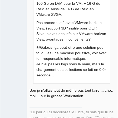
100 Go en LVM pour la VM, + 16 G de
RAM et aussi de 16 G de RAM en
VMware SVGA.
Pas encore testé avec VMware horizon
View. (support 3D? inutile pour QET)
Si vous avez des info sur VMware horizon
View, avantages, inconvénients?
@Galexis: ça peut-etre une solution pour
toi qui as une machine poussive, voit avec
ton responsable informatique.
Je n'ai pas les logs sous la main, mais le
chargement des collections se fait en 0.0x
seconde ..
Bon je n'allais tout de même pas tout faire ... chez
moi ... sur la grosse Workstation ..
"Le jour où tu découvres le Libre, tu sais que tu ne
pourras jamais plus revenir en arrière..."Questions