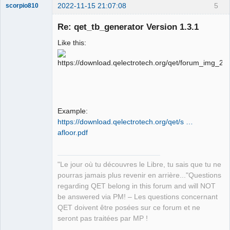
2022-11-15 21:07:08
5
scorpio810
Re: qet_tb_generator Version 1.3.1
Like this:
QElectroTech
Example:
Team
Manager,
https://download.qelectrotech.org/qet/s …
Developer,
afloor.pdf
Packager
Offline
"Le jour où tu découvres le Libre, tu sais que tu ne
pourras jamais plus revenir en arrière..."Questions
regarding QET belong in this forum and will NOT
be answered via PM! – Les questions concernant
QET doivent être posées sur ce forum et ne
seront pas traitées par MP !