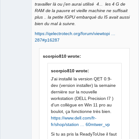
travailler là ou j'en aurai utilisé 4... les 4 G de
RAM de la pauvre et vieille machine ne suffisait
plus .. la petite IGPU embarqué du I5 avait aussi
bien du mal à suivre.
https://qelectrotech.org/forum/viewtopi …
287#p16287
scorpio810 wrote:
scorpio810 wrote:
J'ai installé la version QET 0.9-
dev (version installer) la semaine
dernière sur la nouvelle
workstation (DELL Precision I7 )
d'un collègue en Win 11 pro au
boulot, ça fonctionne très bien.
https://www.dell.com/fr-
fr/shop/station … 60mtwer_vp
Si tu as pris la ReadyToUse il faut