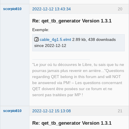
2022-12-12 13:43:34
20
scorpio810
Re: qet_tb_generator Version 1.3.1
Exemple:
cable_4g1.5.elmt
2.89 kb, 438 downloads
since 2022-12-12
QElectroTech
"Le jour où tu découvres le Libre, tu sais que tu ne
Team
pourras jamais plus revenir en arrière..."Questions
Manager,
Developer,
regarding QET belong in this forum and will NOT
Packager
be answered via PM! – Les questions concernant
Offline
QET doivent être posées sur ce forum et ne
seront pas traitées par MP !
2022-12-12 15:13:08
21
scorpio810
Re: qet_tb_generator Version 1.3.1