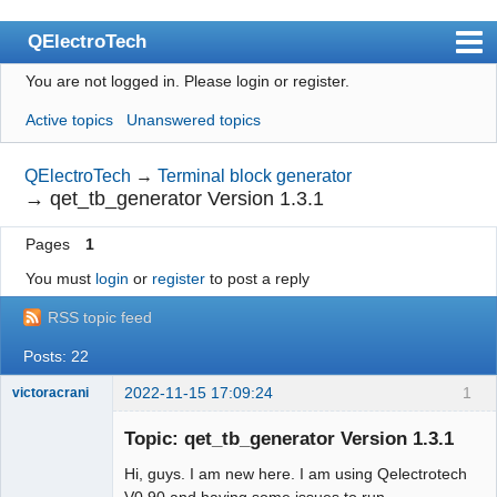
QElectroTech
You are not logged in.
Please login or register.
Index
Active topics
Unanswered topics
User list
Search
QElectroTech
→
Terminal block generator
→
qet_tb_generator Version 1.3.1
Register
Pages
1
Login
You must
login
or
register
to post a reply
Site officiel
RSS topic feed
Wiki
Posts: 22
BugTracker
2022-11-15 17:09:24
1
victoracrani
Videos
Nouveau
membre
Topic: qet_tb_generator Version 1.3.1
Manual 0.9
Offline
Hi, guys. I am new here. I am using Qelectrotech
Manual 0.8_cs
V0.90 and having some issues to run