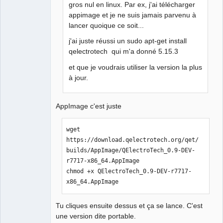
Manager,
gros nul en linux. Par ex, j'ai télécharger
Developer,
appimage et je ne suis jamais parvenu à
Packager
lancer quoique ce soit...
Offline
j'ai juste réussi un sudo apt-get install
qelectrotech qui m'a donné 5.15.3
et que je voudrais utiliser la version la plus
à jour.
AppImage c'est juste
wget 
https://download.qelectrotech.org/qet/
builds/AppImage/QElectroTech_0.9-DEV-
r7717-x86_64.AppImage

chmod +x QElectroTech_0.9-DEV-r7717-
x86_64.AppImage
Tu cliques ensuite dessus et ça se lance. C'est
une version dite portable.