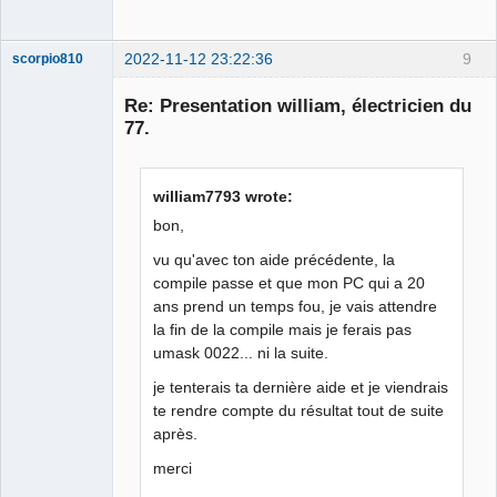
2022-11-12 23:22:36
9
scorpio810
Re: Presentation william, électricien du
77.
william7793 wrote:
bon,
vu qu'avec ton aide précédente, la
QElectroTech
compile passe et que mon PC qui a 20
Team
Manager,
ans prend un temps fou, je vais attendre
Developer,
la fin de la compile mais je ferais pas
Packager
umask 0022... ni la suite.
Offline
je tenterais ta dernière aide et je viendrais
te rendre compte du résultat tout de suite
après.
merci