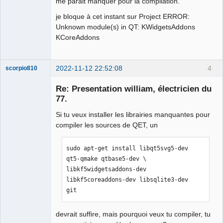
me parait manquer pour la compilation.
je bloque à cet instant sur Project ERROR:
Unknown module(s) in QT: KWidgetsAddons
KCoreAddons
2022-11-12 22:52:08
4
scorpio810
Re: Presentation william, électricien du
77.
Si tu veux installer les librairies manquantes pour
compiler les sources de QET, un
sudo apt-get install libqt5svg5-dev 
qt5-qmake qtbase5-dev \

QElectroTech
libkf5widgetsaddons-dev 
Team
Manager,
libkf5coreaddons-dev libsqlite3-dev 
Developer,
git
Packager
Offline
devrait suffire, mais pourquoi veux tu compiler, tu