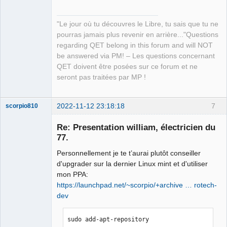
"Le jour où tu découvres le Libre, tu sais que tu ne
pourras jamais plus revenir en arrière..."Questions
regarding QET belong in this forum and will NOT
be answered via PM! – Les questions concernant
QET doivent être posées sur ce forum et ne
seront pas traitées par MP !
2022-11-12 23:18:18
7
scorpio810
Re: Presentation william, électricien du
77.
Personnellement je te t’aurai plutôt conseiller
d'upgrader sur la dernier Linux mint et d'utiliser
mon PPA:
https://launchpad.net/~scorpio/+archive … rotech-
dev
QElectroTech
Team
Manager,
sudo add-apt-repository 
Developer,