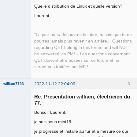
Quelle distribution de Linux et quelle version?
Laurent
QElectroTech
Team
Manager,
Developer,
"Le jour où tu découvres le Libre, tu sais que tu ne
Packager
pourras jamais plus revenir en arrière..."Questions
Offline
regarding QET belong in this forum and will NOT
be answered via PM! – Les questions concernant
QET doivent être posées sur ce forum et ne
seront pas traitées par MP !
2022-11-12 22:04:06
3
william7793
Membre
Re: Presentation william, électricien du
Offline
77.
Bonsoir Laurent,
je suis sous mint19.
je progresse et installe au fur et à mesure ce qui