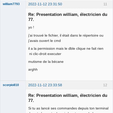
2022-11-12 23:31:50
11
william7793
Membre
Re: Presentation william, électricien du
Offline
77.
yo !
j'ai trouvé le fichier, il était dans le répertoire ou
j'avais ouvert le cmd
il a la permission mais le dble clique ne fait rien
ni clic-droit executer
mutisme de la bécane
arghh
2022-11-12 23:33:58
12
scorpio810
Re: Presentation william, électricien du
77.
Si tu as lancé ses commandes depuis ton terminal