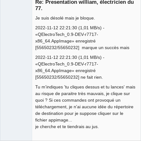
Re: Presentation william, électricien du
Offline
77.
Je suis désolé mais je bloque.
2022-11-12 22:21:30 (1,01 MB/s) -
«QElectroTech_0.9-DEV-r7717-
x86_64.AppImage» enregistré
[55650232/55650232] marque un succès mais
2022-11-12 22:21:30 (1,01 MB/s) -
«QElectroTech_0.9-DEV-r7717-
x86_64.AppImage» enregistré
[55650232/55650232] ne fait rien.
Tu m'indiques 'tu cliques dessus et tu lances' mais
au risque de paraitre très mauvais, je clique sur
quoi ? Si ces commandes ont provoqué un
téléchargement, je n'ai aucune idée du répertoire
de destination pour je suppose cliquer sur le
fichier appimage...
je cherche et te tiendrais au jus.