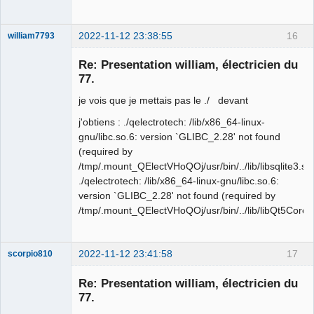
2022-11-12 23:38:55
16
william7793
Membre
Re: Presentation william, électricien du
Offline
77.
je vois que je mettais pas le ./ devant
j'obtiens : ./qelectrotech: /lib/x86_64-linux-
gnu/libc.so.6: version `GLIBC_2.28' not found
(required by
/tmp/.mount_QElectVHoQOj/usr/bin/../lib/libsqlite3.so
./qelectrotech: /lib/x86_64-linux-gnu/libc.so.6:
version `GLIBC_2.28' not found (required by
/tmp/.mount_QElectVHoQOj/usr/bin/../lib/libQt5Core.
2022-11-12 23:41:58
17
scorpio810
Re: Presentation william, électricien du
77.