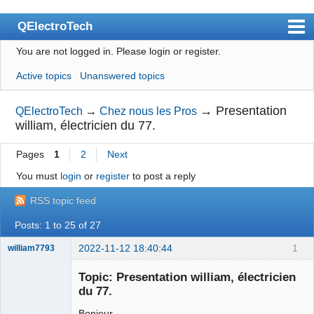
QElectroTech
You are not logged in.
Please login or register.
Index
Active topics
Unanswered topics
User list
Search
→
Presentation
QElectroTech
→
Chez nous les Pros
william, électricien du 77.
Register
Pages
1
2
Next
Login
You must
login
or
register
to post a reply
Site officiel
RSS topic feed
Wiki
Posts: 1 to 25 of 27
BugTracker
2022-11-12 18:40:44
1
william7793
Videos
Membre
Topic: Presentation william, électricien
Offline
Manual 0.9
du 77.
Manual 0.8_cs
Bonjour,