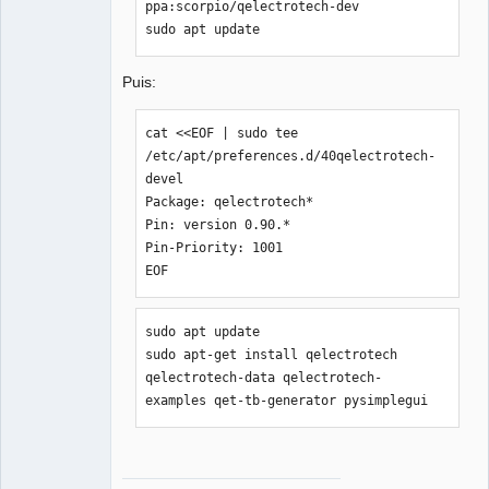
ppa:scorpio/qelectrotech-dev

Packager
sudo apt update
Offline
Puis:
cat <<EOF | sudo tee 
/etc/apt/preferences.d/40qelectrotech-
devel

Package: qelectrotech*

Pin: version 0.90.*

Pin-Priority: 1001

EOF
sudo apt update

sudo apt-get install qelectrotech 
qelectrotech-data qelectrotech-
examples qet-tb-generator pysimplegui