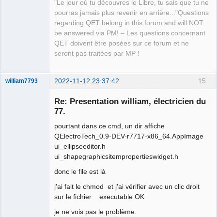
Packager
"Le jour où tu découvres le Libre, tu sais que tu ne
Offline
pourras jamais plus revenir en arrière..."Questions
regarding QET belong in this forum and will NOT
be answered via PM! – Les questions concernant
QET doivent être posées sur ce forum et ne
seront pas traitées par MP !
2022-11-12 23:37:42
15
william7793
Membre
Re: Presentation william, électricien du
Offline
77.
pourtant dans ce cmd, un dir affiche
QElectroTech_0.9-DEV-r7717-x86_64.AppImage
ui_ellipseeditor.h
ui_shapegraphicsitempropertieswidget.h
donc le file est là
j'ai fait le chmod et j'ai vérifier avec un clic droit
sur le fichier executable OK
je ne vois pas le problème.