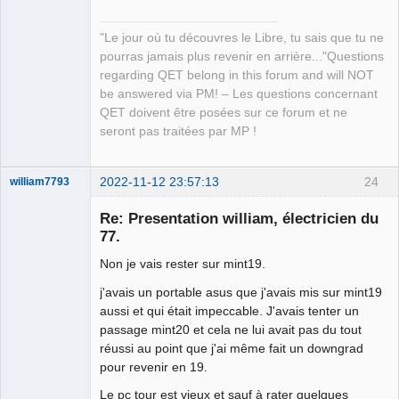
"Le jour où tu découvres le Libre, tu sais que tu ne
QElectroTech
Team
pourras jamais plus revenir en arrière..."Questions
Manager,
regarding QET belong in this forum and will NOT
Developer,
Packager
be answered via PM! – Les questions concernant
QET doivent être posées sur ce forum et ne
Offline
seront pas traitées par MP !
2022-11-12 23:57:13
24
william7793
Membre
Re: Presentation william, électricien du
Offline
77.
Non je vais rester sur mint19.
j'avais un portable asus que j'avais mis sur mint19
aussi et qui était impeccable. J'avais tenter un
passage mint20 et cela ne lui avait pas du tout
réussi au point que j'ai même fait un downgrad
pour revenir en 19.
Le pc tour est vieux et sauf à rater quelques