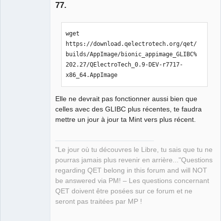
77.
wget 
https://download.qelectrotech.org/qet/
builds/AppImage/bionic_appimage_GLIBC%
202.27/QElectroTech_0.9-DEV-r7717-
QElectroTech
x86_64.AppImage
Team
Manager,
Developer,
Packager
Elle ne devrait pas fonctionner aussi bien que
Offline
celles avec des GLIBC plus récentes, te faudra
mettre un jour à jour ta Mint vers plus récent.
"Le jour où tu découvres le Libre, tu sais que tu ne
pourras jamais plus revenir en arrière..."Questions
regarding QET belong in this forum and will NOT
be answered via PM! – Les questions concernant
QET doivent être posées sur ce forum et ne
seront pas traitées par MP !