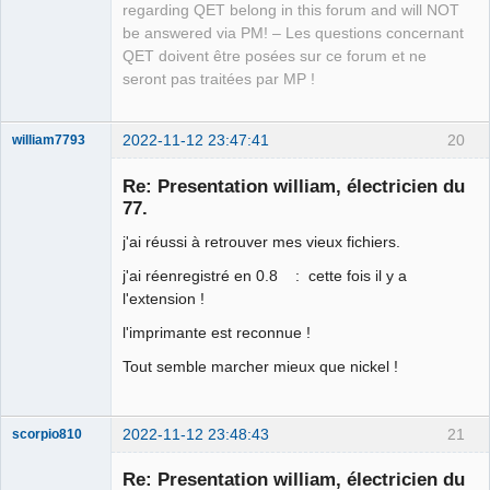
regarding QET belong in this forum and will NOT
Manager,
Developer,
be answered via PM! – Les questions concernant
Packager
QET doivent être posées sur ce forum et ne
Offline
seront pas traitées par MP !
2022-11-12 23:47:41
20
william7793
Membre
Re: Presentation william, électricien du
Offline
77.
j'ai réussi à retrouver mes vieux fichiers.
j'ai réenregistré en 0.8 : cette fois il y a
l'extension !
l'imprimante est reconnue !
Tout semble marcher mieux que nickel !
2022-11-12 23:48:43
21
scorpio810
Re: Presentation william, électricien du