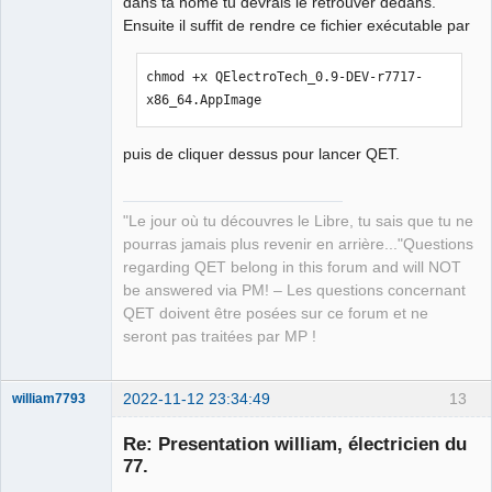
dans ta home tu devrais le retrouver dedans.
Ensuite il suffit de rendre ce fichier exécutable par
chmod +x QElectroTech_0.9-DEV-r7717-
QElectroTech
x86_64.AppImage
Team
Manager,
Developer,
Packager
puis de cliquer dessus pour lancer QET.
Offline
"Le jour où tu découvres le Libre, tu sais que tu ne
pourras jamais plus revenir en arrière..."Questions
regarding QET belong in this forum and will NOT
be answered via PM! – Les questions concernant
QET doivent être posées sur ce forum et ne
seront pas traitées par MP !
2022-11-12 23:34:49
13
william7793
Membre
Re: Presentation william, électricien du
Offline
77.