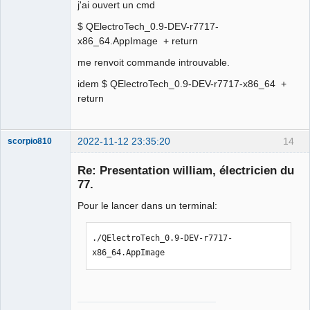
j'ai ouvert un cmd
$ QElectroTech_0.9-DEV-r7717-
x86_64.AppImage + return
me renvoit commande introuvable.
idem $ QElectroTech_0.9-DEV-r7717-x86_64 +
return
2022-11-12 23:35:20
14
scorpio810
Re: Presentation william, électricien du
77.
Pour le lancer dans un terminal:
./QElectroTech_0.9-DEV-r7717-
x86_64.AppImage
QElectroTech
Team
Manager,
Developer,