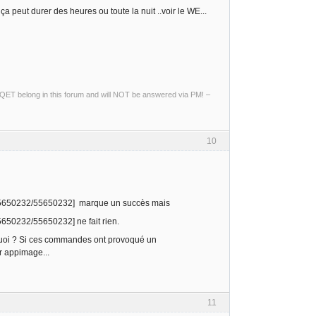
 peut durer des heures ou toute la nuit ..voir le WE...
ng QET belong in this forum and will NOT be answered via PM! –
10
[55650232/55650232] marque un succès mais
650232/55650232] ne fait rien.
r quoi ? Si ces commandes ont provoqué un
er appimage...
11