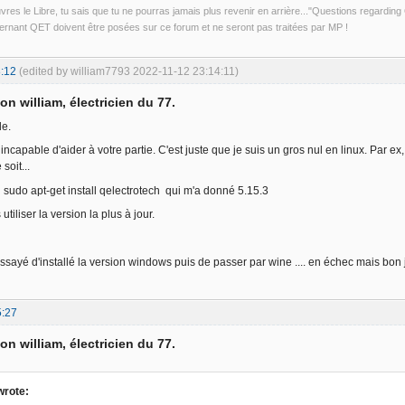
uvres le Libre, tu sais que tu ne pourras jamais plus revenir en arrière..."Questions regardi
rnant QET doivent être posées sur ce forum et ne seront pas traitées par MP !
:12
(edited by william7793 2022-11-12 23:14:11)
on william, électricien du 77.
de.
incapable d'aider à votre partie. C'est juste que je suis un gros nul en linux. Par e
soit...
un sudo apt-get install qelectrotech qui m'a donné 5.15.3
utiliser la version la plus à jour.
essayé d'installé la version windows puis de passer par wine .... en échec mais bo
5:27
on william, électricien du 77.
wrote: