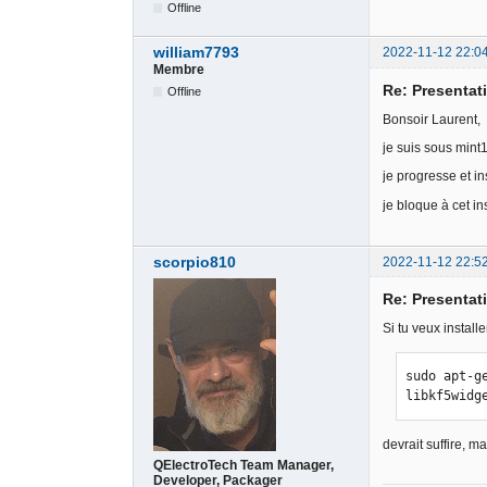
Offline
william7793
2022-11-12 22:0
Membre
Re: Presentati
Offline
Bonsoir Laurent,
je suis sous mint
je progresse et i
je bloque à cet 
scorpio810
2022-11-12 22:5
Re: Presentati
Si tu veux instal
sudo apt-g
libkf5widg
devrait suffire, 
QElectroTech Team Manager,
Developer, Packager