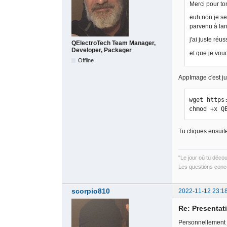
Merci pour to
euh non je ser
parvenu à lan
j'ai juste réu
QElectroTech Team Manager,
Developer, Packager
et que je voud
Offline
AppImage c'est ju
wget https
chmod +x Q
Tu cliques ensuite
"Le jour où tu déco
Les questions conce
scorpio810
2022-11-12 23:1
Re: Presentati
Personnellement je