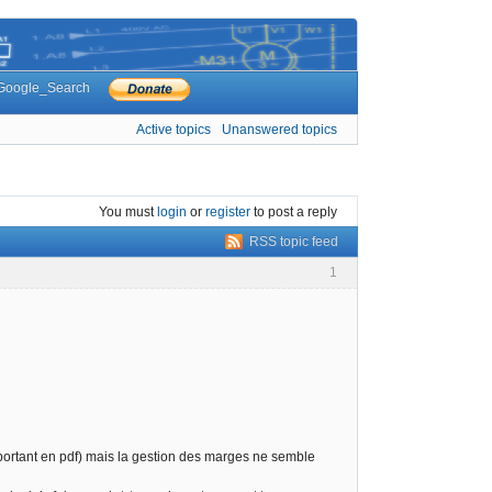
Google_Search
Active topics
Unanswered topics
You must
login
or
register
to post a reply
RSS topic feed
1
portant en pdf) mais la gestion des marges ne semble