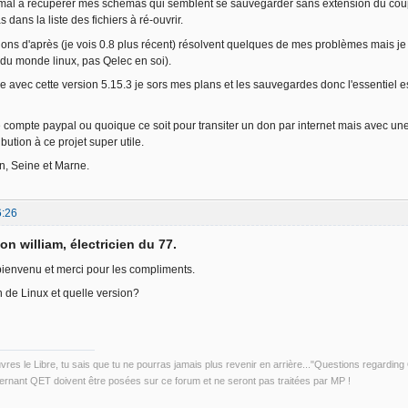
mal à récupérer mes schémas qui semblent se sauvegarder sans extension du coup je 
 dans la liste des fichiers à ré-ouvrir.
sions d'après (je vois 0.8 plus récent) résolvent quelques de mes problèmes mais je
du monde linux, pas Qelec en soi).
 avec cette version 5.15.3 je sors mes plans et les sauvegardes donc l'essentiel es
de compte paypal ou quoique ce soit pour transiter un don par internet mais avec une
ibution à ce projet super utile.
en, Seine et Marne.
6:26
on william, électricien du 77.
bienvenu et merci pour les compliments.
n de Linux et quelle version?
uvres le Libre, tu sais que tu ne pourras jamais plus revenir en arrière..."Questions regardi
rnant QET doivent être posées sur ce forum et ne seront pas traitées par MP !