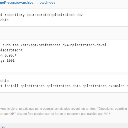
.net/~scorpio/+archive … rotech-dev
pt-repository ppa:scorpio/qelectrotech-dev

pdate
| sudo tee /etc/apt/preferences.d/40qelectrotech-devel

lectrotech*

n 0.90.*

y: 1001

date

et install qelectrotech qelectrotech-data qelectrotech-examples 
uvres le Libre, tu sais que tu ne pourras jamais plus revenir en arrière..."Questions regardi
rnant QET doivent être posées sur ce forum et ne seront pas traitées par MP !
9:28