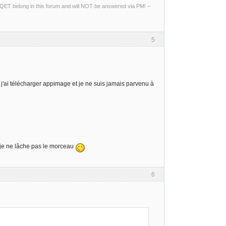
ng QET belong in this forum and will NOT be answered via PM! –
5
x, j'ai télécharger appimage et je ne suis jamais parvenu à
n je ne lâche pas le morceau
6