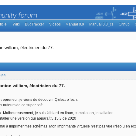
ficiel
Wiki
BugTracker
Videos
Manual 0.9
Manual 0.8_cs
Github
n william, électricien du 77.
0:44
ation william, électricien du 77.
ntrepreneur, je viens de découvrir QElectroTech.
les auteurs de ce super soft.
. Malheureusement, je suis faiblard en linux, compilation, installation...
nstaller une version qui apparaît 5.15.3 de 2020
mal à imprimer mes schémas. Mon imprimante virtuelle n'est pas vue (résolu en ex