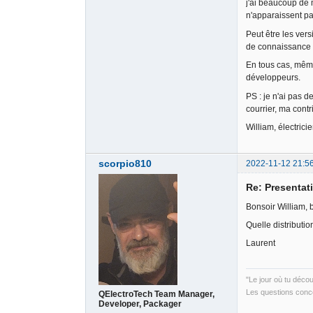
j'ai beaucoup de 
n'apparaissent pas
Peut être les ver
de connaissance 
En tous cas, même
développeurs.
PS : je n'ai pas 
courrier, ma contr
William, électrici
scorpio810
2022-11-12 21:5
Re: Presentati
Bonsoir William, 
Quelle distributio
Laurent
"Le jour où tu déco
Les questions conce
QElectroTech Team Manager,
Developer, Packager