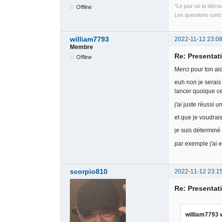
"Le jour où tu déco
Offline
Les questions conce
william7793
2022-11-12 23:08
Membre
Re: Presentati
Offline
Merci pour ton ai
euh non je serais 
lancer quoique ce 
j'ai juste réussi 
et que je voudrais 
je suis déterminé
par exemple j'ai 
scorpio810
2022-11-12 23:1
Re: Presentati
william7793 