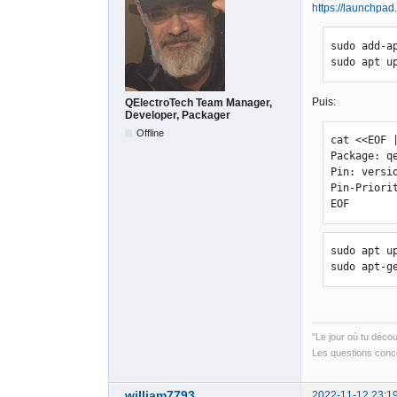
https://launchpad
sudo add-a
sudo apt u
Puis:
QElectroTech Team Manager,
Developer, Packager
Offline
cat <<EOF 
Package: qe
Pin: versio
Pin-Priorit
EOF
sudo apt up
sudo apt-g
"Le jour où tu déco
Les questions conce
william7793
2022-11-12 23:1