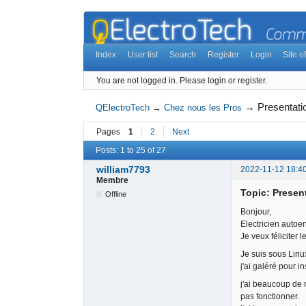
Index
User list
Search
Register
Login
Site of
You are not logged in.
Please login or register.
→
Presentatio
QElectroTech
→
Chez nous les Pros
Pages
1
2
Next
Posts: 1 to 25 of 27
william7793
2022-11-12 18:4
Membre
Topic: Present
Offline
Bonjour,
Electricien autoe
Je veux féliciter 
Je suis sous Linux
j'ai galéré pour i
j'ai beaucoup de 
pas fonctionner.