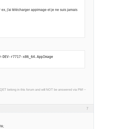
r ex, j'ai télécharger appimage et je ne suis jamais
-DEV-r7717-x86_64.AppImage

ng QET belong in this forum and will NOT be answered via PM! –
7
PA: