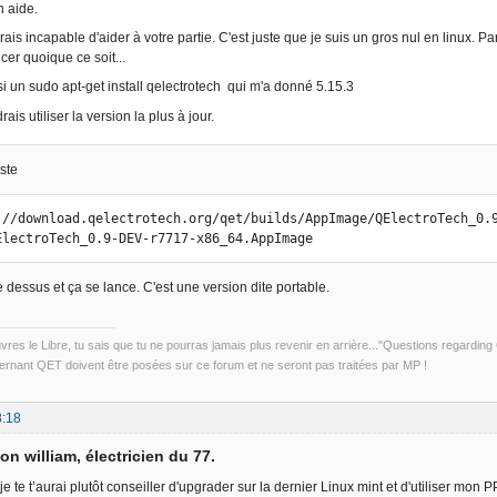
n aide.
ais incapable d'aider à votre partie. C'est juste que je suis un gros nul en linux. Pa
cer quoique ce soit...
ssi un sudo apt-get install qelectrotech qui m'a donné 5.15.3
rais utiliser la version la plus à jour.
ste
://download.qelectrotech.org/qet/builds/AppImage/QElectroTech_0.9
ElectroTech_0.9-DEV-r7717-x86_64.AppImage
 dessus et ça se lance. C'est une version dite portable.
uvres le Libre, tu sais que tu ne pourras jamais plus revenir en arrière..."Questions regardi
rnant QET doivent être posées sur ce forum et ne seront pas traitées par MP !
8:18
on william, électricien du 77.
 te t’aurai plutôt conseiller d'upgrader sur la dernier Linux mint et d'utiliser mon P