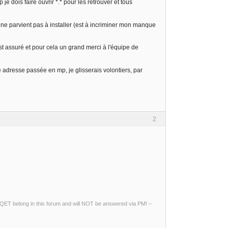
dois faire ouvrir *.* pour les retrouver et tous
 ne parvient pas à installer (est à incriminer mon manque
t assuré et pour cela un grand merci à l'équipe de
 adresse passée en mp, je glisserais volontiers, par
2
ng QET belong in this forum and will NOT be answered via PM! –