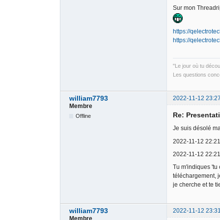
Sur mon Threadripp
https://qelectrot
https://qelectrot
"Le jour où tu déco
Les questions conce
william7793
2022-11-12 23:2
Membre
Re: Presentati
Offline
Je suis désolé ma
2022-11-12 22:21
2022-11-12 22:21
Tu m'indiques 'tu
téléchargement, j
je cherche et te t
william7793
2022-11-12 23:3
Membre