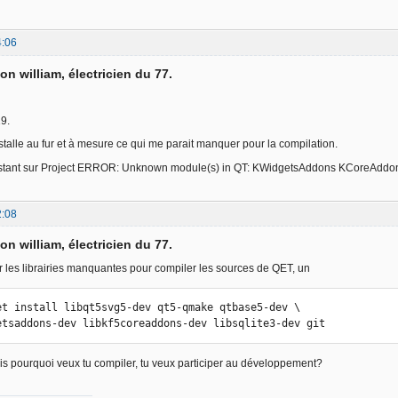
4:06
on william, électricien du 77.
19.
nstalle au fur et à mesure ce qui me parait manquer pour la compilation.
instant sur Project ERROR: Unknown module(s) in QT: KWidgetsAddons KCoreAddo
2:08
on william, électricien du 77.
ler les librairies manquantes pour compiler les sources de QET, un
et install libqt5svg5-dev qt5-qmake qtbase5-dev \

etsaddons-dev libkf5coreaddons-dev libsqlite3-dev git
mais pourquoi veux tu compiler, tu veux participer au développement?