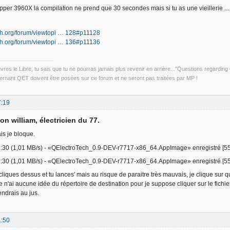
er 3960X la compilation ne prend que 30 secondes mais si tu as une vieillerie ... ça
ech.org/forum/viewtopi … 128#p11128
ech.org/forum/viewtopi … 136#p11136
uvres le Libre, tu sais que tu ne pourras jamais plus revenir en arrière..."Questions regardi
rnant QET doivent être posées sur ce forum et ne seront pas traitées par MP !
7:19
on william, électricien du 77.
is je bloque.
:30 (1,01 MB/s) - «QElectroTech_0.9-DEV-r7717-x86_64.AppImage» enregistré 
:30 (1,01 MB/s) - «QElectroTech_0.9-DEV-r7717-x86_64.AppImage» enregistré [55
 cliques dessus et tu lances' mais au risque de paraitre très mauvais, je clique su
e n'ai aucune idée du répertoire de destination pour je suppose cliquer sur le fichi
iendrais au jus.
1:50