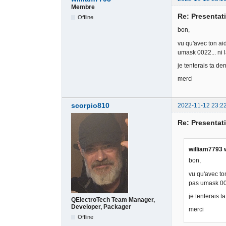
Membre
Re: Presentati
Offline
bon,
vu qu'avec ton ai
umask 0022... ni l
je tenterais ta de
merci
scorpio810
2022-11-12 23:2
Re: Presentati
william7793 
bon,
vu qu'avec to
pas umask 0022
je tenterais t
QElectroTech Team Manager,
Developer, Packager
merci
Offline