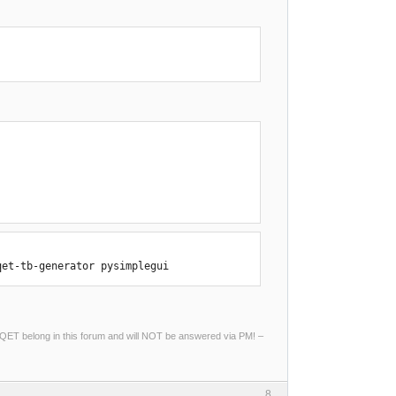
qet-tb-generator pysimplegui
ng QET belong in this forum and will NOT be answered via PM! –
8