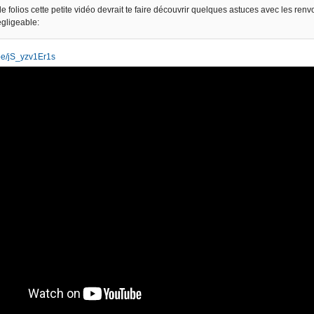
e folios cette petite vidéo devrait te faire découvrir quelques astuces avec les renv
égligeable:
.be/jS_yzv1Er1s