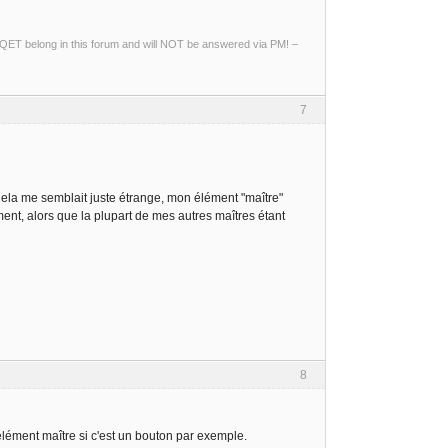
ng QET belong in this forum and will NOT be answered via PM! –
7
Cela me semblait juste étrange, mon élément "maître"
nt, alors que la plupart de mes autres maîtres étant
8
l’élément maître si c'est un bouton par exemple.