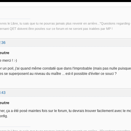
uvres le Libre, tu sais que tu ne pourras jamais plus revenir en arrière..."Questions regardi
rnant QET doivent être posées sur ce forum et ne seront pas traitées par MP !
2:36
eutre
merci ! :-)
r un poil, j'ai quand même constaté que dans l'improbable (mais pas nulle puisque 
s se superposent au niveau du maître ... est-il possible d'éviter ce souci ?
8:43
eutre
her, ça a été posé maintes fois sur le forum, tu devrais trouver facilement avec le m
onfig.