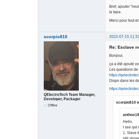
Bref, ajouter "ne
le faire.
Merci pour tout e
scorpio810
2022-07-15 11:3
Re: Esclave n
Bonjour,
ça a été ajouté vo
Les questions de 
https://qelectrot
Dispo dans les de
https://qelectrot
QElectroTech Team Manager,
Developer, Packager
scorpio810 w
Offline
anthos19
Hello,
I see qet
1. Slave 
still sho