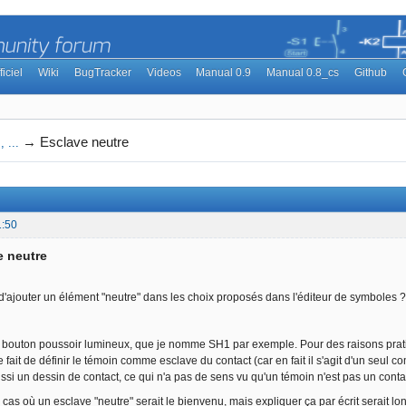
ficiel
Wiki
BugTracker
Videos
Manual 0.9
Manual 0.8_cs
Github
→
Esclave neutre
 ...
1:50
e neutre
e d'ajouter un élément "neutre" dans les choix proposés dans l'éditeur de symboles ?
bouton poussoir lumineux, que je nomme SH1 par exemple. Pour des raisons pratiqu
e fait de définir le témoin comme esclave du contact (car en fait il s'agit d'un seul 
ssi un dessin de contact, ce qui n'a pas de sens vu qu'un témoin n'est pas un contac
s cas où un esclave "neutre" serait le bienvenu, mais expliquer ça par écrit serait long,