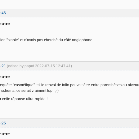
0:46
eutre
sion "stable" et n'avais pas cherché du côté anglophone ...
5:21
(edited by papat 2022-07-15 12:47:41)
eutre
requête "cosmétique" : si le renvoi de folio pouvait être entre parenthèses au nivea
schéma, ce serait vraiment top ! ;-)
 cette réponse ultra-rapide !
5:25
eutre