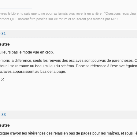
uvres le Libre, tu sais que tu ne pourras jamais plus revenir en arrière..."Questions regardi
rnant QET doivent être posées sur ce forum et ne seront pas traitées par MP !
9:31
eutre
d'ailleurs pas le mode vue en croix.
ompris la différence, seuls les renvois des esclaves sont pourvus de parenthèses. 
eur il se retrouve au beau milieu du schéma. Donc sa référence à l'esclave égaleme
esclaves apparaissent au bas de la page.
:-)
3:33
eutre
 logique d'avoir les références des relais en bas de pages pour les maîtres, et sous 