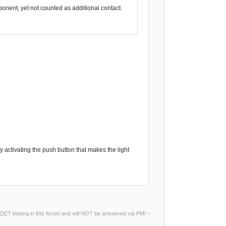
onent, yet not counted as additional contact.
lly activating the push button that makes the light
ng QET belong in this forum and will NOT be answered via PM! –