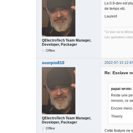
La 0.9-dev est pl
de temps etc.
Laurent
"Le jour où tu déco
Les questions conce
QElectroTech Team Manager,
Developer, Packager
Offline
scorpio810
2022-07-15 12:4
Re: Esclave n
papat wrote:
Reste une pet
renvois, ce ser
Encore merci 
Thierry.
QElectroTech Team Manager,
Developer, Packager
Offline
Cette feature ne 