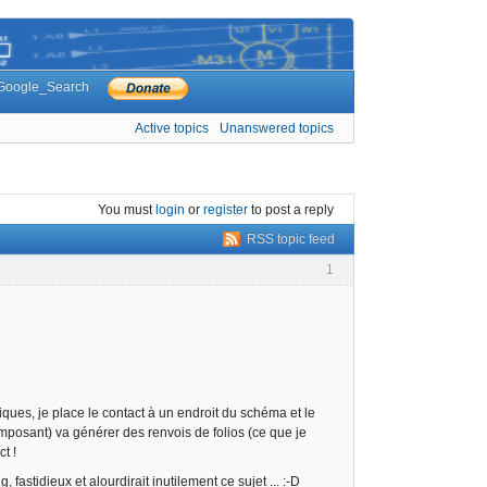
Google_Search
Active topics
Unanswered topics
You must
login
or
register
to post a reply
RSS topic feed
1
es, je place le contact à un endroit du schéma et le
composant) va générer des renvois de folios (ce que je
t !
 fastidieux et alourdirait inutilement ce sujet ... :-D