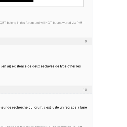
ng QET belong in this forum and will NOT be answered via PM! –
9
j'en ai) existence de deux esclaves de type other les
10
oteur de recherche du forum, c'est juste un réglage à faire