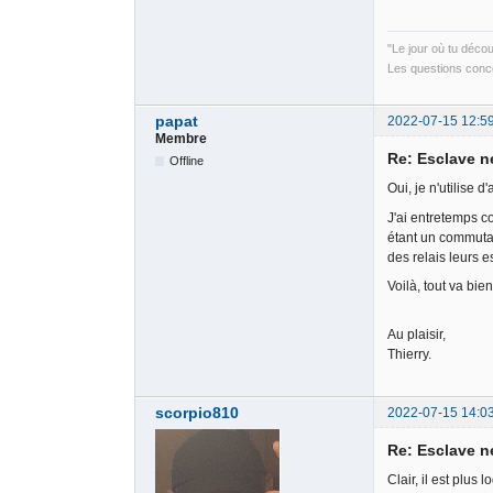
"Le jour où tu déco
Les questions conce
papat
2022-07-15 12:5
Membre
Re: Esclave n
Offline
Oui, je n'utilise 
J'ai entretemps c
étant un commutat
des relais leurs 
Voilà, tout va bien 
Au plaisir,
Thierry.
scorpio810
2022-07-15 14:0
Re: Esclave n
Clair, il est plus