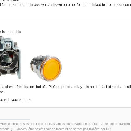
 for marking panel image which shown on other folio and linked to the master comp
k is about this
ot a slave of the button, but of a PLC output or a relay, it is not the fact of mechanica
te.
ee with your request.
uvres le Libre, tu sais que tu ne pourras jamais plus revenir en arrière..."Questions regardi
rnant QET doivent être posées sur ce forum et ne seront pas traitées par MP !