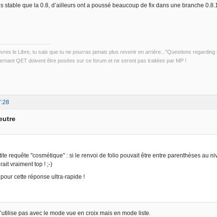
us stable que la 0.8, d’ailleurs ont a poussé beaucoup de fix dans une branche 0.8.
uvres le Libre, tu sais que tu ne pourras jamais plus revenir en arrière..."Questions regardi
rnant QET doivent être posées sur ce forum et ne seront pas traitées par MP !
7:28
eutre
ite requête "cosmétique" : si le renvoi de folio pouvait être entre parenthèses au n
ait vraiment top ! ;-)
pour cette réponse ultra-rapide !
s’utilise pas avec le mode vue en croix mais en mode liste.