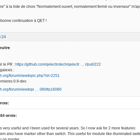
utre" à la liste de choix "Normalement ouvert, normalement fermé ou inverseur" m'app
t bonne continuation à QET !
3:24
eutre
ir le PR :
https://github.com/qelectrotech/qelectr … r/pull/222
galexis :
ech.org/forum/viewtopic.php?id=2251
rnieres 0.9-dev.
ech.org/forum/viewtopi … 080#p16080
rote:
84 wrote:
 is very useful and I been used for several years. So I now ask for 2 more features:
item also have marker other than switch. This useful for module like illuminated sw
wn on master.