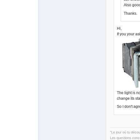
Also good
Thanks.
Hi,
If you your as
The light is n
change its sta
So I don't agr
"Le jour où tu déco
Les questions conce