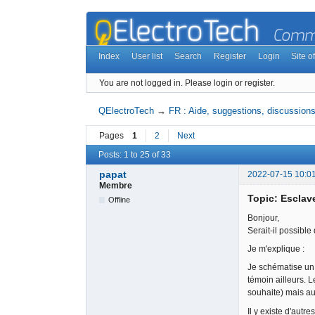
Index
User list
Search
Register
Login
Site of
You are not logged in.
Please login or register.
QElectroTech
→
FR : Aide, suggestions, discussions,
Pages
1
2
Next
Posts: 1 to 25 of 33
papat
2022-07-15 10:0
Membre
Topic: Esclav
Offline
Bonjour,
Serait-il possibl
Je m'explique :
Je schématise un 
témoin ailleurs. L
souhaite) mais au
Il y existe d'autre