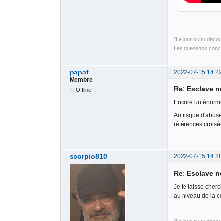
"Le jour où tu déco
Les questions conce
papat
2022-07-15 14:2
Membre
Re: Esclave n
Offline
Encore un énorme 
Au risque d'abuse
références croisée
scorpio810
2022-07-15 14:2
Re: Esclave n
Je te laisse cherc
au niveau de la c