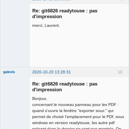
Re: git6826 readytouse : pas
d'impression
merci, Laurent.
QElectroTech
Team
Offline
2020-10-20 13:28:31
10
galexis
Membre
Re: git6826 readytouse : pas
Offline
d'impression
Bonjour,
concernant le nouveau panneau pour les PDF :
quand s'ouvre la fenêtre "exporter sous:" qui
permet de choisir l'emplacement pour le PDf, sous
windows en version readytouse, les autre pdf
présent dans le dossier ne sont pas montrés. On