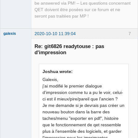
be answered via PM! – Les questions concernant
QET doivent être posées sur ce forum et ne
seront pas traitées par MP !
2020-10-10 11:39:04
7
galexis
Membre
Re: git6826 readytouse : pas
Offline
d'impression
Joshua wrote:
Galexis,
j'ai modifié le premier dialogue
d'impression comme tu a pu le voir, celui-
ci est il mieux/pire/pareil que l'ancien ?
Je me demande si je devrais pas créer un
nouveau bouton dans la barre des
taches/menu "exporter en pdf", histoire
que le fonctionnement de qet ressemble
plus à l'ensemble des logiciels, et garder
l'impression pour les imprimantes