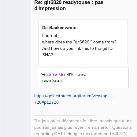
Re: git6826 readytouse : pas
d'impression
De-Backer wrote:
Laurent,
where does the "git6826." come from?
And how do you link this to the git ID
QElectroTech
Team
SHA?
Manager,
Developer,
Packager
Offline
A
=$
(
git rev-list
 HEAD --count
)
HEAD
=$
(
(
$A
+
473
)
https://qelectrotech.org/forum/viewtopi …
728#p12728
"Le jour où tu découvres le Libre, tu sais que tu ne
pourras jamais plus revenir en arrière..."Questions
regarding QET belong in this forum and will NOT