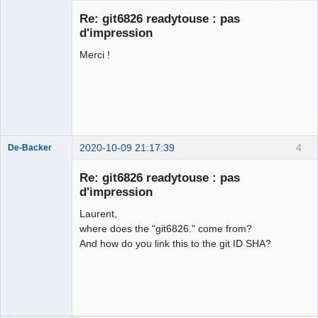
Membre
Re: git6826 readytouse : pas
Offline
d'impression
Merci !
2020-10-09 21:17:39
4
De-Backer
Re: git6826 readytouse : pas
d'impression
Laurent,
where does the "git6826." come from?
And how do you link this to the git ID SHA?
QElectroTech
Team
Offline