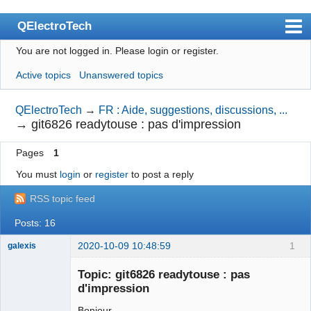
QElectroTech
You are not logged in.
Please login or register.
Index
Active topics
Unanswered topics
User list
Search
QElectroTech
→
FR : Aide, suggestions, discussions, ...
→
git6826 readytouse : pas d'impression
Register
Pages
1
Login
You must
login
or
register
to post a reply
Site officiel
RSS topic feed
Wiki
Posts: 16
BugTracker
2020-10-09 10:48:59
1
galexis
Videos
Membre
Topic: git6826 readytouse : pas
Offline
Manual 0.9
d'impression
Manual 0.8_cs
Bonjour,