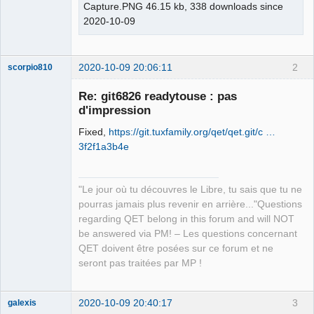
Capture.PNG 46.15 kb, 338 downloads since
2020-10-09
2020-10-09 20:06:11
2
scorpio810
Re: git6826 readytouse : pas
d'impression
Fixed,
https://git.tuxfamily.org/qet/qet.git/c …
3f2f1a3b4e
"Le jour où tu découvres le Libre, tu sais que tu ne
QElectroTech
pourras jamais plus revenir en arrière..."Questions
Team
regarding QET belong in this forum and will NOT
Manager,
Developer,
be answered via PM! – Les questions concernant
Packager
QET doivent être posées sur ce forum et ne
Offline
seront pas traitées par MP !
2020-10-09 20:40:17
3
galexis