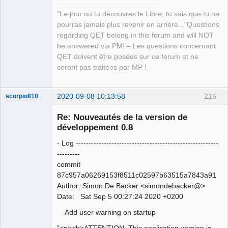
"Le jour où tu découvres le Libre, tu sais que tu ne
pourras jamais plus revenir en arrière..."Questions
regarding QET belong in this forum and will NOT
be answered via PM! – Les questions concernant
QET doivent être posées sur ce forum et ne
seront pas traitées par MP !
2020-09-08 10:13:58
216
scorpio810
Re: Nouveautés de la version de
développement 0.8
- Log --------------------------------------------------------
---------
commit
87c957a06269153f8511c02597b63515a7843a91
Author: Simon De Backer <simondebacker@>
QElectroTech
Date: Sat Sep 5 00:27:24 2020 +0200
Team
Manager,
Add user warning on startup
Developer,
Packager