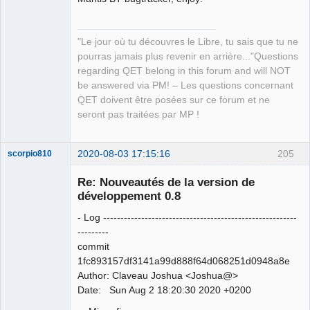
"Le jour où tu découvres le Libre, tu sais que tu ne
QElectroTech
pourras jamais plus revenir en arrière..."Questions
Team
regarding QET belong in this forum and will NOT
Manager,
Developer,
be answered via PM! – Les questions concernant
Packager
QET doivent être posées sur ce forum et ne
Offline
seront pas traitées par MP !
2020-08-03 17:15:16
205
scorpio810
Re: Nouveautés de la version de
développement 0.8
- Log --------------------------------------------------------
---------
commit
1fc893157df3141a99d888f64d068251d0948a8e
Author: Claveau Joshua <Joshua@>
QElectroTech
Date: Sun Aug 2 18:20:30 2020 +0200
Team
Manager,