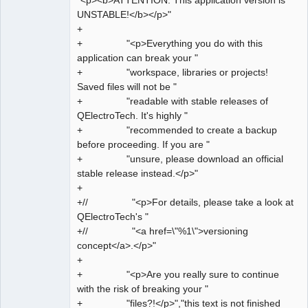
"<p><b>ATTENTION: This application version is
Offline
UNSTABLE!</b></p>"
+
+ "<p>Everything you do with this
application can break your "
+ "workspace, libraries or projects!
Saved files will not be "
+ "readable with stable releases of
QElectroTech. It's highly "
+ "recommended to create a backup
before proceeding. If you are "
+ "unsure, please download an official
stable release instead.</p>"
+
+// "<p>For details, please take a look at
QElectroTech's "
+// "<a href=\"%1\">versioning
concept</a>.</p>"
+
+ "<p>Are you really sure to continue
with the risk of breaking your "
+ "files?!</p>","this text is not finished