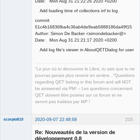
Date: Mon Aug 31 21:22:26 2020 +0200
Add loading time of collections inf to log
commit
51c4b16836fba4c36ab4de9eab5888186da49f15
Author: Simon De Backer <simondebacker@>
Date: Mon Aug 31 21:21:17 2020 +0200
Add log file's viewer in AboutQETDialog for user
"Le jour où tu découvres le Libre, tu sais que tu ne
pourras jamais plus revenir en arrière..."Questions
regarding QET belong in this forum and will NOT
be answered via PM! – Les questions concernant
QET doivent être posées sur ce forum et ne
seront pas traitées par MP !
2020-09-07 22:48:58
215
scorpio810
Re: Nouveautés de la version de
développement 0.8