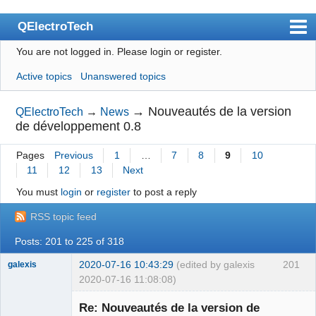
QElectroTech
You are not logged in.
Please login or register.
Index
Active topics
Unanswered topics
User list
Search
→
Nouveautés de la version
QElectroTech
→
News
de développement 0.8
Register
Pages
Previous
1
…
7
8
9
10
Login
11
12
13
Next
Site officiel
You must
login
or
register
to post a reply
Wiki
RSS topic feed
BugTracker
Posts: 201 to 225 of 318
Videos
2020-07-16 10:43:29
(edited by galexis
201
galexis
2020-07-16 11:08:08)
Manual 0.9
Membre
Re: Nouveautés de la version de
Offline
Manual 0.8_cs