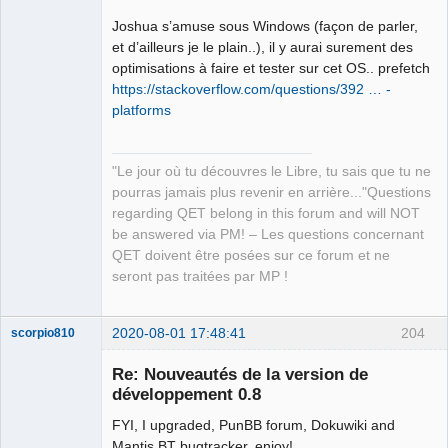
Joshua s’amuse sous Windows (façon de parler,
et d’ailleurs je le plain..), il y aurai surement des
optimisations à faire et tester sur cet OS.. prefetch
https://stackoverflow.com/questions/392 … -
platforms
"Le jour où tu découvres le Libre, tu sais que tu ne
pourras jamais plus revenir en arrière..."Questions
regarding QET belong in this forum and will NOT
be answered via PM! – Les questions concernant
QET doivent être posées sur ce forum et ne
seront pas traitées par MP !
2020-08-01 17:48:41
204
scorpio810
Re: Nouveautés de la version de
développement 0.8
FYI, I upgraded, PunBB forum, Dokuwiki and
Mantis BT bugtracker, enjoy!