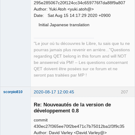
295e285067c20f124cc34c659776f7da88f9a807
Author: Yuki Atoh <yuki.atoh@>
Date: Sat Aug 15 14:17:29 2020 +0900
Initial Japanese translation
"Le jour où tu découvres le Libre, tu sais que tu ne
pourras jamais plus revenir en arrière..."Questions
regarding QET belong in this forum and will NOT
be answered via PM! – Les questions concernant
QET doivent être posées sur ce forum et ne
seront pas traitées par MP !
2020-08-17 12:00:45
207
scorpio810
Re: Nouveautés de la version de
développement 0.8
commit
430ec27f365ee70f2be471c7b75012ba1f3f9c35
Author: David Varley <David.Varley@>