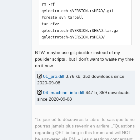
rm -rf 
qelectrotech-$VERSION.r$HEAD/.git 

#create svn tarball

tar cfvz 
qelectrotech-$VERSION.r$HEAD.tar.gz 
qelectrotech-$VERSION.r$HEAD/
BTW, maybe use git-pbuilder instead of my
pbuilder scripts , but I don't want to waste my time
on it now.
01_pro.diff
3.76 kb, 352 downloads since
2020-09-08
04_machine_info.diff
447 b, 359 downloads
since 2020-09-08
"Le jour où tu découvres le Libre, tu sais que tu ne
pourras jamais plus revenir en arrière..."Questions
regarding QET belong in this forum and will NOT
be answered via PM! – Les questions concernant