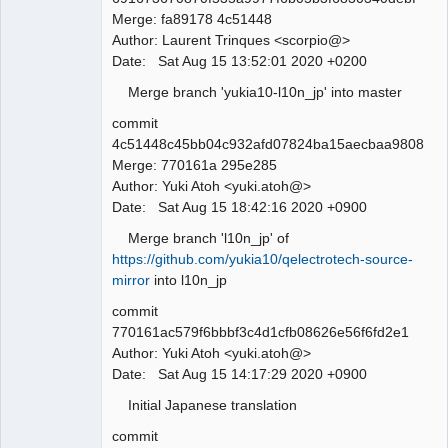
Merge: fa89178 4c51448
Author: Laurent Trinques <scorpio@>
Date: Sat Aug 15 13:52:01 2020 +0200
Merge branch 'yukia10-l10n_jp' into master
commit
4c51448c45bb04c932afd07824ba15aecbaa9808
Merge: 770161a 295e285
Author: Yuki Atoh <yuki.atoh@>
Date: Sat Aug 15 18:42:16 2020 +0900
Merge branch 'l10n_jp' of
https://github.com/yukia10/qelectrotech-source-
mirror
into l10n_jp
commit
770161ac579f6bbbf3c4d1cfb08626e56f6fd2e1
Author: Yuki Atoh <yuki.atoh@>
Date: Sat Aug 15 14:17:29 2020 +0900
Initial Japanese translation
commit