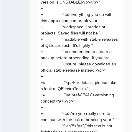
version is UNSTABLE!</b></p>"
+
+ "<p>Everything you do with
this application can break your "
+ "workspace, libraries or
projects! Saved files will not be "
+ "readable with stable releases
of QElectroTech. It's highly "
+ "recommended to create a
backup before proceeding. If you are "
+ "unsure, please download an
official stable release instead.</p>"
+
+// "<p>For details, please take
a look at QElectroTech's "
+// "<a href=\"%1\">versioning
concept</a>.</p>"
+
+ "<p>Are you really sure to
continue with the risk of breaking your "
+ "files?!</p>","this text is not
finished yet, expect changes!")