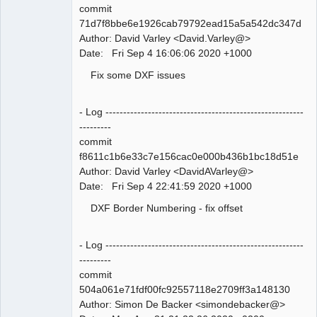
commit
71d7f8bbe6e1926cab79792ead15a5a542dc347d
Author: David Varley <David.Varley@>
QElectroTech
Date: Fri Sep 4 16:06:06 2020 +1000
Team
Manager,
Fix some DXF issues
Developer,
Packager
Offline
- Log --------------------------------------------------------
---------
commit
f8611c1b6e33c7e156cac0e000b436b1bc18d51e
Author: David Varley <DavidAVarley@>
Date: Fri Sep 4 22:41:59 2020 +1000
DXF Border Numbering - fix offset
- Log --------------------------------------------------------
---------
commit
504a061e71fdf00fc92557118e2709ff3a148130
Author: Simon De Backer <simondebacker@>