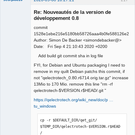
Re: Nouveautés de la version de
développement 0.8
commit
1528e1ebe216e5180bb58726aaa4b0fe588126e2
Author: Simon De Backer <simondebacker@>
Date: Fri Sep 4 21:10:43 2020 +0200
Add build git commit sha in log file
QElectroTech
Team
FYI, for Debian and Ubuntu packaging I need to
Manager,
Developer,
remove in my quilt Debian patchs this commit, if
Packager
not "qelectrotech_0.80.r6714.orig.tar.gz" increase
Offline
13Mio to 170 Mio. remove this line "rm -rf
qelectrotech-$VERSION.r$HEAD/.git "
https://qelectrotech.org/wiki_new/doc/p …
tu_windows
cp -r $DEFAULT_DIR/qet_git/ 
$TEMP_DIR/qelectrotech-$VERSION.r$HEAD
/ 
