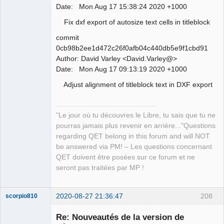
Date: Mon Aug 17 15:38:24 2020 +1000
Fix dxf export of autosize text cells in titleblock
QElectroTech
Team
commit
Manager,
Developer,
0cb98b2ee1d472c26f0afb04c440db5e9f1cbd91
Packager
Author: David Varley <David.Varley@>
Offline
Date: Mon Aug 17 09:13:19 2020 +1000
Adjust alignment of titleblock text in DXF export
"Le jour où tu découvres le Libre, tu sais que tu ne
pourras jamais plus revenir en arrière..."Questions
regarding QET belong in this forum and will NOT
be answered via PM! – Les questions concernant
QET doivent être posées sur ce forum et ne
seront pas traitées par MP !
2020-08-27 21:36:47
208
scorpio810
Re: Nouveautés de la version de