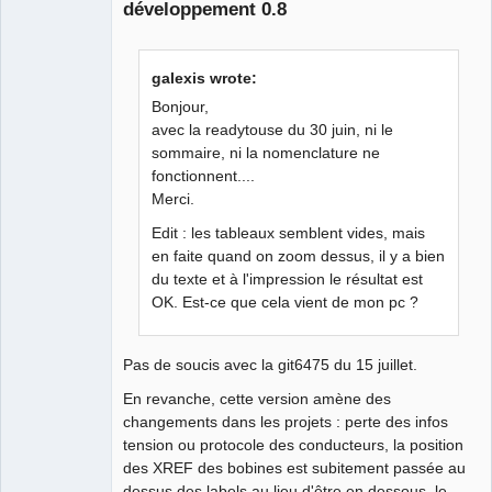
développement 0.8
Github
Google_Search
galexis wrote:
Bonjour,
avec la readytouse du 30 juin, ni le
sommaire, ni la nomenclature ne
fonctionnent....
Merci.
Edit : les tableaux semblent vides, mais
en faite quand on zoom dessus, il y a bien
du texte et à l'impression le résultat est
OK. Est-ce que cela vient de mon pc ?
Pas de soucis avec la git6475 du 15 juillet.
En revanche, cette version amène des
changements dans les projets : perte des infos
tension ou protocole des conducteurs, la position
des XREF des bobines est subitement passée au
dessus des labels au lieu d'être en dessous, le