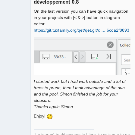
développement 0.8
On the last version you can have quick navigation
in your projects with |< & >| button in diagram
editor.
https://git.tuxfamily.org/qet/qet.git/c … 6cda2f8893
QElectroTech
Team
Manager,
Developer,
Packager
Offline
I started work but I had work outside and a lot of
trees to prune, then I took advantage of the sun
and the pool, Simon finished the job for your
pleasure.
Thanks again Simon.
Enjoy!
"Le jour où tu découvres le Libre, tu sais que tu ne