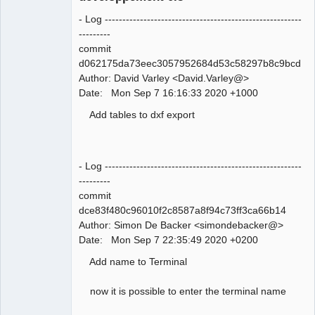
- Log --------------------------------------------------------
---------
commit
d062175da73eec3057952684d53c58297b8c9bcd
Author: David Varley <David.Varley@>
QElectroTech
Date: Mon Sep 7 16:16:33 2020 +1000
Team
Manager,
Add tables to dxf export
Developer,
Packager
Offline
- Log --------------------------------------------------------
---------
commit
dce83f480c96010f2c8587a8f94c73ff3ca66b14
Author: Simon De Backer <simondebacker@>
Date: Mon Sep 7 22:35:49 2020 +0200
Add name to Terminal
now it is possible to enter the terminal name