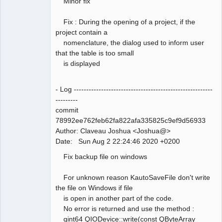
Minor fix
Developer,
Packager
Offline
Fix : During the opening of a project, if the
project contain a
nomenclature, the dialog used to inform user
that the table is too small
is displayed
- Log --------------------------------------------------------
---------
commit
78992ee762feb62fa822afa335825c9ef9d56933
Author: Claveau Joshua <Joshua@>
Date: Sun Aug 2 22:24:46 2020 +0200
Fix backup file on windows
For unknown reason KautoSaveFile don't write
the file on Windows if file
is open in another part of the code.
No error is returned and use the method :
qint64 QIODevice::write(const QByteArray