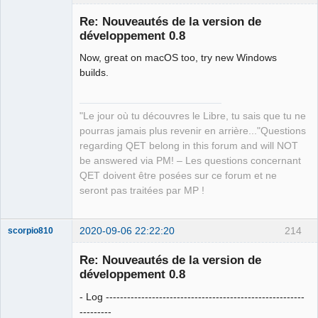
Re: Nouveautés de la version de
développement 0.8
Now, great on macOS too, try new Windows
builds.
"Le jour où tu découvres le Libre, tu sais que tu ne
QElectroTech
pourras jamais plus revenir en arrière..."Questions
Team
regarding QET belong in this forum and will NOT
Manager,
Developer,
be answered via PM! – Les questions concernant
Packager
QET doivent être posées sur ce forum et ne
Offline
seront pas traitées par MP !
2020-09-06 22:22:20
214
scorpio810
Re: Nouveautés de la version de
développement 0.8
- Log --------------------------------------------------------
---------