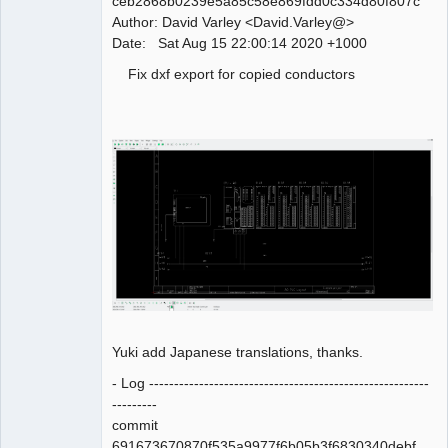
ceb2868b0239e5a85c58e869fdd0c334d80f807c
Team
Author: David Varley <David.Varley@>
Manager,
Developer,
Date: Sat Aug 15 22:00:14 2020 +1000
Packager
Offline
Fix dxf export for copied conductors
Yuki add Japanese translations, thanks.
- Log --------------------------------------------------------
---------
commit
691673670870f535a9977f6b05b3f6830340debf