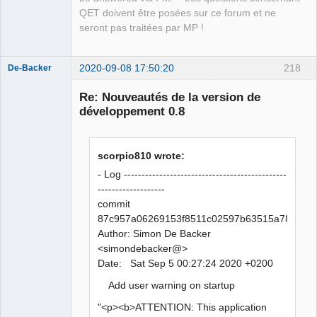
QET doivent être posées sur ce forum et ne
seront pas traitées par MP !
2020-09-08 17:50:20
218
De-Backer
Re: Nouveautés de la version de
développement 0.8
scorpio810 wrote:
- Log ----------------------------------------------
-------------------
QElectroTech
commit
Team
87c957a06269153f8511c02597b63515a7843a9
Offline
Author: Simon De Backer
<simondebacker@>
Date: Sat Sep 5 00:27:24 2020 +0200
Add user warning on startup
"<p><b>ATTENTION: This application