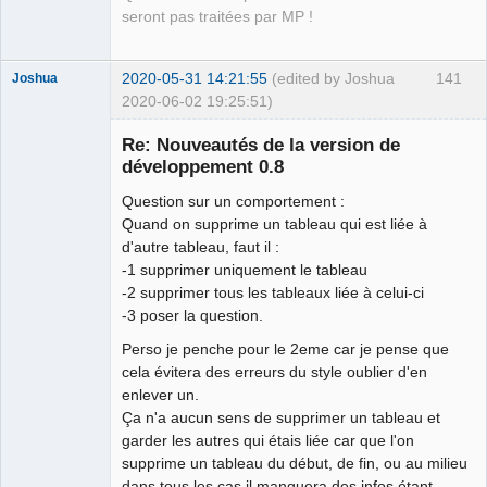
seront pas traitées par MP !
2020-05-31 14:21:55
(edited by Joshua
141
Joshua
2020-06-02 19:25:51)
Re: Nouveautés de la version de
développement 0.8
Question sur un comportement :
Quand on supprime un tableau qui est liée à
d'autre tableau, faut il :
-1 supprimer uniquement le tableau
-2 supprimer tous les tableaux liée à celui-ci
QElectroTech
-3 poser la question.
Team
Developer
Perso je penche pour le 2eme car je pense que
Offline
cela évitera des erreurs du style oublier d'en
enlever un.
Ça n'a aucun sens de supprimer un tableau et
garder les autres qui étais liée car que l'on
supprime un tableau du début, de fin, ou au milieu
dans tous les cas il manquera des infos étant