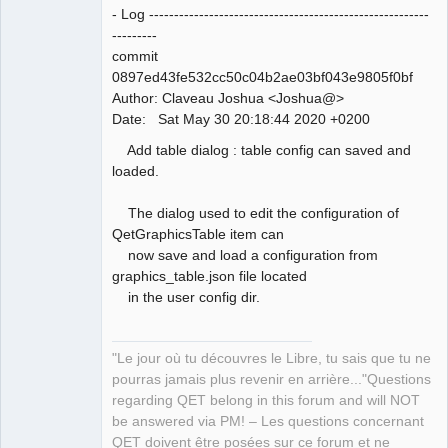
- Log --------------------------------------------------------
---------
commit
0897ed43fe532cc50c04b2ae03bf043e9805f0bf
Author: Claveau Joshua <Joshua@>
QElectroTech
Date: Sat May 30 20:18:44 2020 +0200
Team
Manager,
Add table dialog : table config can saved and
Developer,
Packager
loaded.
Offline
The dialog used to edit the configuration of
QetGraphicsTable item can
now save and load a configuration from
graphics_table.json file located
in the user config dir.
"Le jour où tu découvres le Libre, tu sais que tu ne
pourras jamais plus revenir en arrière..."Questions
regarding QET belong in this forum and will NOT
be answered via PM! – Les questions concernant
QET doivent être posées sur ce forum et ne