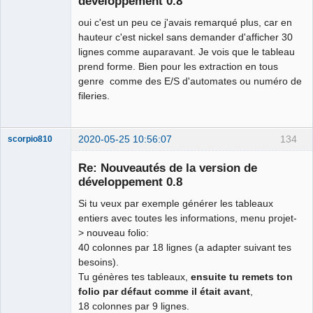
développement 0.8
oui c'est un peu ce j'avais remarqué plus, car en
hauteur c'est nickel sans demander d'afficher 30
lignes comme auparavant. Je vois que le tableau
prend forme. Bien pour les extraction en tous
genre comme des E/S d'automates ou numéro de
fileries.
2020-05-25 10:56:07
134
scorpio810
Re: Nouveautés de la version de
développement 0.8
Si tu veux par exemple générer les tableaux
entiers avec toutes les informations, menu projet-
> nouveau folio:
40 colonnes par 18 lignes (a adapter suivant tes
besoins).
QElectroTech
Tu génères tes tableaux,
ensuite tu remets ton
Team
folio par défaut comme il était avant
,
Manager,
Developer,
18 colonnes par 9 lignes.
Packager