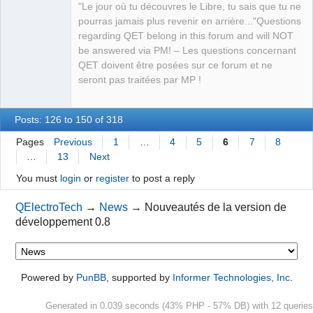
Developer,
"Le jour où tu découvres le Libre, tu sais que tu ne
Packager
pourras jamais plus revenir en arrière..."Questions
Offline
regarding QET belong in this forum and will NOT
be answered via PM! – Les questions concernant
QET doivent être posées sur ce forum et ne
seront pas traitées par MP !
Posts: 126 to 150 of 318
Pages
Previous
1
…
4
5
6
7
8
…
13
Next
You must
login
or
register
to post a reply
QElectroTech
→
News
→
Nouveautés de la version de
développement 0.8
Powered by
PunBB
, supported by
Informer Technologies, Inc
.
Generated in 0.039 seconds (43% PHP - 57% DB) with 12 queries