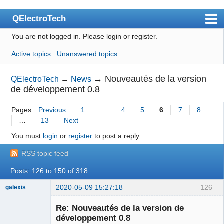
QElectroTech
You are not logged in.
Please login or register.
Index
Active topics
Unanswered topics
User list
Search
→
Nouveautés de la version
QElectroTech
→
News
de développement 0.8
Register
Pages
Previous
1
…
4
5
6
7
8
Login
…
13
Next
Site officiel
You must
login
or
register
to post a reply
Wiki
RSS topic feed
BugTracker
Posts: 126 to 150 of 318
Videos
2020-05-09 15:27:18
126
galexis
Membre
Manual 0.9
Re: Nouveautés de la version de
Offline
développement 0.8
Manual 0.8_cs