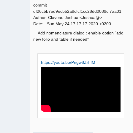
commit
df26c5b7ed9ecb52a9cfcf1cc28dd0089cf7aa01
Author: Claveau Joshua <Joshua@>
QElectroTech
Date: Sun May 24 17:17:17 2020 +0200
Team
Manager,
Add nomenclature dialog : enable option "add
Developer,
Packager
new folio and table if needed"
Offline
https://youtu.be/Pngw8ZrIIfM