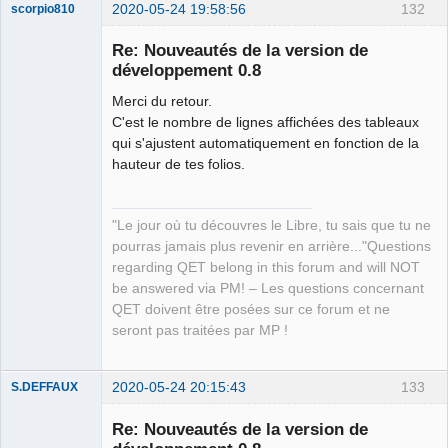
2020-05-24 19:58:56
132
scorpio810
Re: Nouveautés de la version de
développement 0.8
Merci du retour.
C'est le nombre de lignes affichées des tableaux
qui s'ajustent automatiquement en fonction de la
hauteur de tes folios.
QElectroTech
Team
"Le jour où tu découvres le Libre, tu sais que tu ne
Manager,
Developer,
pourras jamais plus revenir en arrière..."Questions
Packager
regarding QET belong in this forum and will NOT
Offline
be answered via PM! – Les questions concernant
QET doivent être posées sur ce forum et ne
seront pas traitées par MP !
2020-05-24 20:15:43
133
S.DEFFAUX
Membre
Re: Nouveautés de la version de
Offline