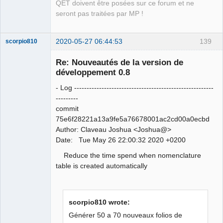
QET doivent être posées sur ce forum et ne
seront pas traitées par MP !
2020-05-27 06:44:53
139
scorpio810
Re: Nouveautés de la version de
développement 0.8
- Log --------------------------------------------------------
---------
commit
75e6f28221a13a9fe5a76678001ac2cd00a0ecbd
Author: Claveau Joshua <Joshua@>
QElectroTech
Date: Tue May 26 22:00:32 2020 +0200
Team
Manager,
Reduce the time spend when nomenclature
Developer,
Packager
table is created automatically
Offline
scorpio810 wrote:
Générer 50 a 70 nouveaux folios de