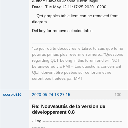
Author: Claveau Joshua <Joshua@>
QElectroTech
Date: Tue May 12 11:17:25 2020 +0200
Team
Manager,
Qet graphics table item can be removed from
Developer,
Packager
diagram
Offline
Del key for remove selected table.
"Le jour où tu découvres le Libre, tu sais que tu ne
pourras jamais plus revenir en arrière..."Questions
regarding QET belong in this forum and will NOT
be answered via PM! – Les questions concernant
QET doivent être posées sur ce forum et ne
seront pas traitées par MP !
2020-05-24 18:27:15
130
scorpio810
Re: Nouveautés de la version de
développement 0.8
- Log --------------------------------------------------------
---------