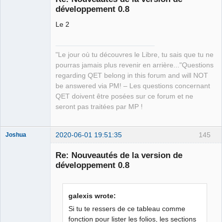
développement 0.8
Le 2
"Le jour où tu découvres le Libre, tu sais que tu ne
pourras jamais plus revenir en arrière..."Questions
QElectroTech
regarding QET belong in this forum and will NOT
Team
be answered via PM! – Les questions concernant
Manager,
Developer,
QET doivent être posées sur ce forum et ne
Packager
seront pas traitées par MP !
Offline
2020-06-01 19:51:35
145
Joshua
Re: Nouveautés de la version de
développement 0.8
galexis wrote:
Si tu te ressers de ce tableau comme
fonction pour lister les folios, les sections