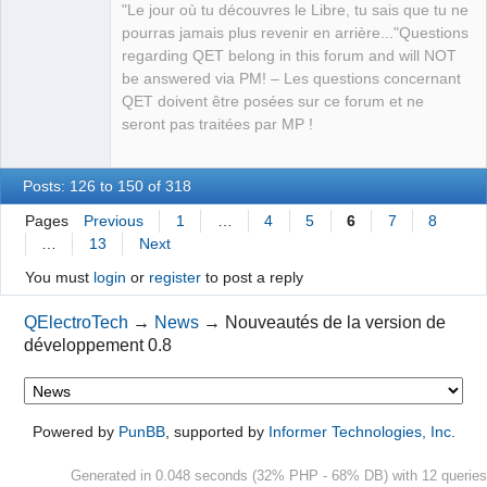
Developer,
"Le jour où tu découvres le Libre, tu sais que tu ne
Packager
pourras jamais plus revenir en arrière..."Questions
Offline
regarding QET belong in this forum and will NOT
be answered via PM! – Les questions concernant
QET doivent être posées sur ce forum et ne
seront pas traitées par MP !
Posts: 126 to 150 of 318
Pages
Previous
1
…
4
5
6
7
8
…
13
Next
You must
login
or
register
to post a reply
QElectroTech
→
News
→
Nouveautés de la version de
développement 0.8
Powered by
PunBB
, supported by
Informer Technologies, Inc
.
Generated in 0.048 seconds (32% PHP - 68% DB) with 12 queries