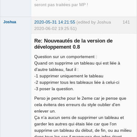
seront pas traitées par MP !
2020-05-31 14:21:55
(edited by Joshua
141
Joshua
2020-06-02 19:25:51)
Re: Nouveautés de la version de
développement 0.8
Question sur un comportement :
Quand on supprime un tableau qui est liée à
d'autre tableau, faut il :
-1 supprimer uniquement le tableau
-2 supprimer tous les tableaux liée à celui-ci
QElectroTech
-3 poser la question.
Team
Developer
Perso je penche pour le 2eme car je pense que
Offline
cela évitera des erreurs du style oublier d'en
enlever un.
Ça n'a aucun sens de supprimer un tableau et
garder les autres qui étais liée car que l'on
supprime un tableau du début, de fin, ou au milieu
dans tous les cas il manquera des infos étant