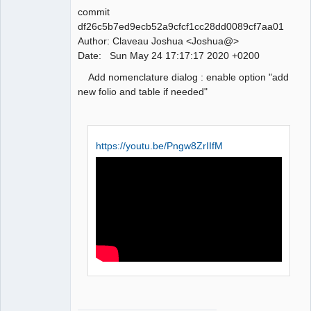
commit
df26c5b7ed9ecb52a9cfcf1cc28dd0089cf7aa01
Author: Claveau Joshua <Joshua@>
QElectroTech
Date: Sun May 24 17:17:17 2020 +0200
Team
Manager,
Add nomenclature dialog : enable option "add
Developer,
Packager
new folio and table if needed"
Offline
https://youtu.be/Pngw8ZrIIfM