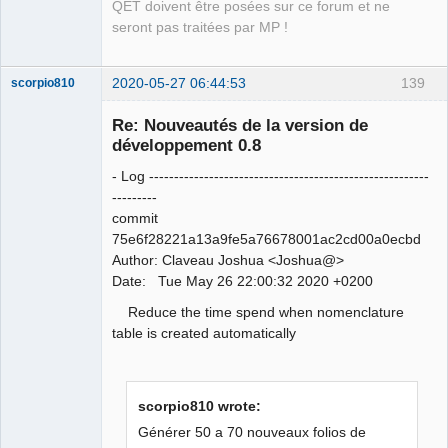
QET doivent être posées sur ce forum et ne
seront pas traitées par MP !
2020-05-27 06:44:53
139
scorpio810
Re: Nouveautés de la version de
développement 0.8
- Log --------------------------------------------------------
---------
commit
75e6f28221a13a9fe5a76678001ac2cd00a0ecbd
Author: Claveau Joshua <Joshua@>
QElectroTech
Date: Tue May 26 22:00:32 2020 +0200
Team
Manager,
Reduce the time spend when nomenclature
Developer,
Packager
table is created automatically
Offline
scorpio810 wrote:
Générer 50 a 70 nouveaux folios de