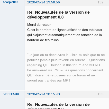
2020-05-24 19:58:56
132
scorpio810
Re: Nouveautés de la version de
développement 0.8
Merci du retour.
C'est le nombre de lignes affichées des tableaux
qui s'ajustent automatiquement en fonction de la
hauteur de tes folios.
QElectroTech
Team
"Le jour où tu découvres le Libre, tu sais que tu ne
Manager,
Developer,
pourras jamais plus revenir en arrière..."Questions
Packager
regarding QET belong in this forum and will NOT
Offline
be answered via PM! – Les questions concernant
QET doivent être posées sur ce forum et ne
seront pas traitées par MP !
2020-05-24 20:15:43
133
S.DEFFAUX
Membre
Re: Nouveautés de la version de
Offline