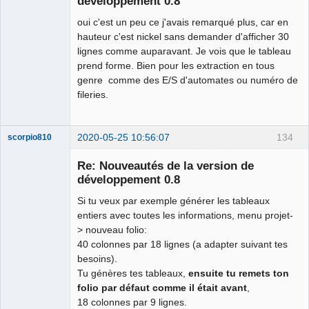
développement 0.8
oui c'est un peu ce j'avais remarqué plus, car en
hauteur c'est nickel sans demander d'afficher 30
lignes comme auparavant. Je vois que le tableau
prend forme. Bien pour les extraction en tous
genre comme des E/S d'automates ou numéro de
fileries.
2020-05-25 10:56:07
134
scorpio810
Re: Nouveautés de la version de
développement 0.8
Si tu veux par exemple générer les tableaux
entiers avec toutes les informations, menu projet-
> nouveau folio:
40 colonnes par 18 lignes (a adapter suivant tes
besoins).
QElectroTech
Tu génères tes tableaux,
ensuite tu remets ton
Team
folio par défaut comme il était avant
,
Manager,
Developer,
18 colonnes par 9 lignes.
Packager