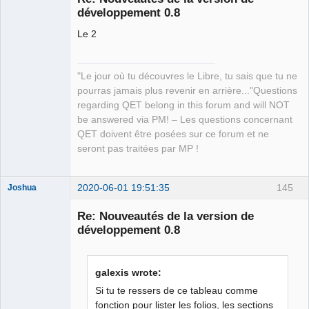
développement 0.8
Le 2
"Le jour où tu découvres le Libre, tu sais que tu ne
pourras jamais plus revenir en arrière..."Questions
QElectroTech
regarding QET belong in this forum and will NOT
Team
be answered via PM! – Les questions concernant
Manager,
Developer,
QET doivent être posées sur ce forum et ne
Packager
seront pas traitées par MP !
Offline
2020-06-01 19:51:35
145
Joshua
Re: Nouveautés de la version de
développement 0.8
galexis wrote:
Si tu te ressers de ce tableau comme
fonction pour lister les folios, les sections