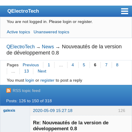
QElectroTech
You are not logged in.
Please login or register.
Index
Active topics
Unanswered topics
User list
Search
→
Nouveautés de la version
QElectroTech
→
News
de développement 0.8
Register
Pages
Previous
1
…
4
5
6
7
8
Login
…
13
Next
Site officiel
You must
login
or
register
to post a reply
Wiki
RSS topic feed
BugTracker
Posts: 126 to 150 of 318
Videos
2020-05-09 15:27:18
126
galexis
Membre
Manual 0.9
Re: Nouveautés de la version de
Offline
développement 0.8
Manual 0.8_cs