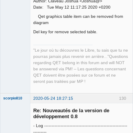
Author: Claveau Joshua <Joshua@>
QElectroTech
Date: Tue May 12 11:17:25 2020 +0200
Team
Manager,
Qet graphics table item can be removed from
Developer,
Packager
diagram
Offline
Del key for remove selected table.
"Le jour où tu découvres le Libre, tu sais que tu ne
pourras jamais plus revenir en arrière..."Questions
regarding QET belong in this forum and will NOT
be answered via PM! – Les questions concernant
QET doivent être posées sur ce forum et ne
seront pas traitées par MP !
2020-05-24 18:27:15
130
scorpio810
Re: Nouveautés de la version de
développement 0.8
- Log --------------------------------------------------------
---------