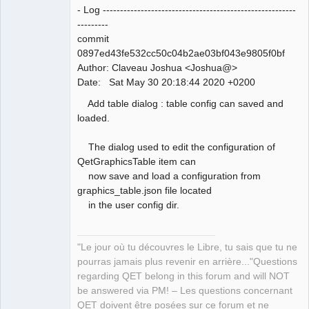
- Log --------------------------------------------------------
---------
commit
0897ed43fe532cc50c04b2ae03bf043e9805f0bf
Author: Claveau Joshua <Joshua@>
QElectroTech
Date: Sat May 30 20:18:44 2020 +0200
Team
Manager,
Add table dialog : table config can saved and
Developer,
Packager
loaded.
Offline
The dialog used to edit the configuration of
QetGraphicsTable item can
now save and load a configuration from
graphics_table.json file located
in the user config dir.
"Le jour où tu découvres le Libre, tu sais que tu ne
pourras jamais plus revenir en arrière..."Questions
regarding QET belong in this forum and will NOT
be answered via PM! – Les questions concernant
QET doivent être posées sur ce forum et ne