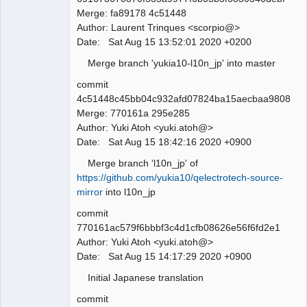
Merge: fa89178 4c51448
Author: Laurent Trinques <scorpio@>
Date: Sat Aug 15 13:52:01 2020 +0200
Merge branch 'yukia10-l10n_jp' into master
commit
4c51448c45bb04c932afd07824ba15aecbaa9808
Merge: 770161a 295e285
Author: Yuki Atoh <yuki.atoh@>
Date: Sat Aug 15 18:42:16 2020 +0900
Merge branch 'l10n_jp' of
https://github.com/yukia10/qelectrotech-source-
mirror
into l10n_jp
commit
770161ac579f6bbbf3c4d1cfb08626e56f6fd2e1
Author: Yuki Atoh <yuki.atoh@>
Date: Sat Aug 15 14:17:29 2020 +0900
Initial Japanese translation
commit