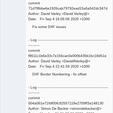
commit
71d7f8bbe6e1926cab79792ead15a5a542dc347d
Author: David Varley <David.Varley@>
QElectroTech
Date: Fri Sep 4 16:06:06 2020 +1000
Team
Manager,
Fix some DXF issues
Developer,
Packager
Offline
- Log --------------------------------------------------------
---------
commit
f8611c1b6e33c7e156cac0e000b436b1bc18d51e
Author: David Varley <DavidAVarley@>
Date: Fri Sep 4 22:41:59 2020 +1000
DXF Border Numbering - fix offset
- Log --------------------------------------------------------
---------
commit
504a061e71fdf00fc92557118e2709ff3a148130
Author: Simon De Backer <simondebacker@>