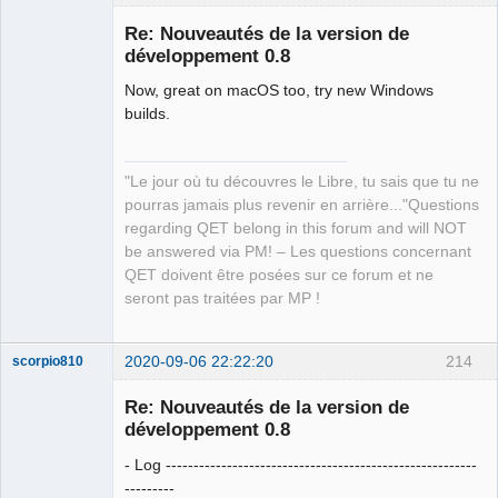
Re: Nouveautés de la version de
développement 0.8
Now, great on macOS too, try new Windows
builds.
"Le jour où tu découvres le Libre, tu sais que tu ne
QElectroTech
pourras jamais plus revenir en arrière..."Questions
Team
regarding QET belong in this forum and will NOT
Manager,
Developer,
be answered via PM! – Les questions concernant
Packager
QET doivent être posées sur ce forum et ne
Offline
seront pas traitées par MP !
2020-09-06 22:22:20
214
scorpio810
Re: Nouveautés de la version de
développement 0.8
- Log --------------------------------------------------------
---------