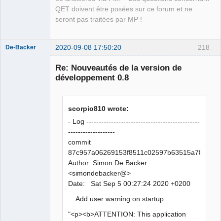
QET doivent être posées sur ce forum et ne
seront pas traitées par MP !
2020-09-08 17:50:20
218
De-Backer
Re: Nouveautés de la version de
développement 0.8
scorpio810 wrote:
- Log ----------------------------------------------
-------------------
QElectroTech
commit
Team
87c957a06269153f8511c02597b63515a7843a9
Offline
Author: Simon De Backer
<simondebacker@>
Date: Sat Sep 5 00:27:24 2020 +0200
Add user warning on startup
"<p><b>ATTENTION: This application