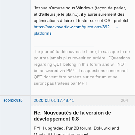
Joshua s’amuse sous Windows (façon de parler,
et d’ailleurs je le plain..), il y aurai surement des
optimisations à faire et tester sur cet OS.. prefetch
https://stackoverflow.com/questions/392 … -
platforms
"Le jour où tu découvres le Libre, tu sais que tu ne
pourras jamais plus revenir en arrière..."Questions
regarding QET belong in this forum and will NOT
be answered via PM! – Les questions concernant
QET doivent être posées sur ce forum et ne
seront pas traitées par MP !
2020-08-01 17:48:41
204
scorpio810
Re: Nouveautés de la version de
développement 0.8
FYI, I upgraded, PunBB forum, Dokuwiki and
Mantis BT bugtracker, enjoy!