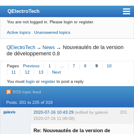
QElectroTech
You are not logged in.
Please login or register.
Index
Active topics
Unanswered topics
User list
Search
→
Nouveautés de la version
QElectroTech
→
News
de développement 0.8
Register
Pages
Previous
1
…
7
8
9
10
Login
11
12
13
Next
Site officiel
You must
login
or
register
to post a reply
Wiki
RSS topic feed
BugTracker
Posts: 201 to 225 of 318
Videos
2020-07-16 10:43:29
(edited by galexis
201
galexis
2020-07-16 11:08:08)
Manual 0.9
Membre
Re: Nouveautés de la version de
Offline
Manual 0.8_cs