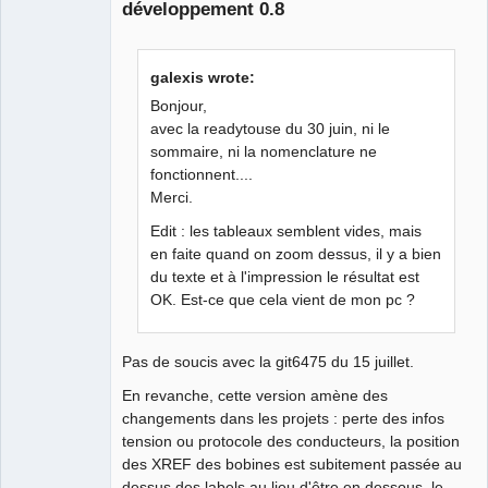
développement 0.8
Github
Google_Search
galexis wrote:
Bonjour,
avec la readytouse du 30 juin, ni le
sommaire, ni la nomenclature ne
fonctionnent....
Merci.
Edit : les tableaux semblent vides, mais
en faite quand on zoom dessus, il y a bien
du texte et à l'impression le résultat est
OK. Est-ce que cela vient de mon pc ?
Pas de soucis avec la git6475 du 15 juillet.
En revanche, cette version amène des
changements dans les projets : perte des infos
tension ou protocole des conducteurs, la position
des XREF des bobines est subitement passée au
dessus des labels au lieu d'être en dessous, le