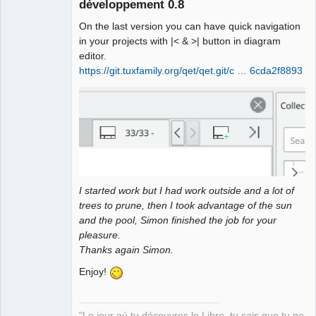
développement 0.8
On the last version you can have quick navigation
in your projects with |< & >| button in diagram
editor.
https://git.tuxfamily.org/qet/qet.git/c … 6cda2f8893
QElectroTech
Team
Manager,
Developer,
Packager
Offline
I started work but I had work outside and a lot of
trees to prune, then I took advantage of the sun
and the pool, Simon finished the job for your
pleasure.
Thanks again Simon.
Enjoy!
"Le jour où tu découvres le Libre, tu sais que tu ne