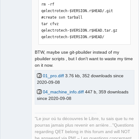
rm -rf 
qelectrotech-$VERSION.r$HEAD/.git 

#create svn tarball

tar cfvz 
qelectrotech-$VERSION.r$HEAD.tar.gz 
qelectrotech-$VERSION.r$HEAD/
BTW, maybe use git-pbuilder instead of my
pbuilder scripts , but I don't want to waste my time
on it now.
01_pro.diff
3.76 kb, 352 downloads since
2020-09-08
04_machine_info.diff
447 b, 359 downloads
since 2020-09-08
"Le jour où tu découvres le Libre, tu sais que tu ne
pourras jamais plus revenir en arrière..."Questions
regarding QET belong in this forum and will NOT
be answered via PM! – Les questions concernant