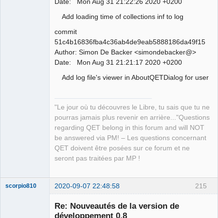
Date: Mon Aug 31 21:22:26 2020 +0200
Add loading time of collections inf to log
commit
51c4b16836fba4c36ab4de9eab5888186da49f15
Author: Simon De Backer <simondebacker@>
Date: Mon Aug 31 21:21:17 2020 +0200
Add log file's viewer in AboutQETDialog for user
"Le jour où tu découvres le Libre, tu sais que tu ne
pourras jamais plus revenir en arrière..."Questions
regarding QET belong in this forum and will NOT
be answered via PM! – Les questions concernant
QET doivent être posées sur ce forum et ne
seront pas traitées par MP !
2020-09-07 22:48:58
215
scorpio810
Re: Nouveautés de la version de
développement 0.8