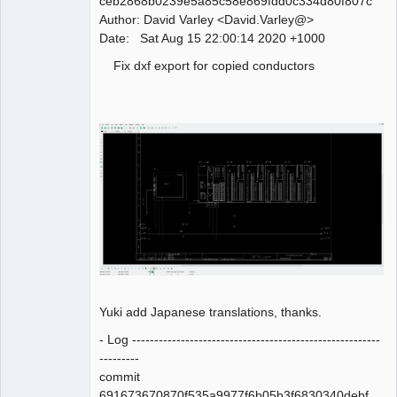
ceb2868b0239e5a85c58e869fdd0c334d80f807c
Team
Author: David Varley <David.Varley@>
Manager,
Developer,
Date: Sat Aug 15 22:00:14 2020 +1000
Packager
Offline
Fix dxf export for copied conductors
Yuki add Japanese translations, thanks.
- Log --------------------------------------------------------
---------
commit
691673670870f535a9977f6b05b3f6830340debf