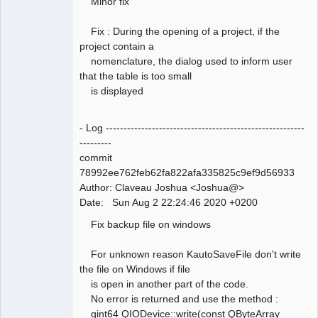
Minor fix
Developer,
Packager
Offline
Fix : During the opening of a project, if the
project contain a
nomenclature, the dialog used to inform user
that the table is too small
is displayed
- Log --------------------------------------------------------
---------
commit
78992ee762feb62fa822afa335825c9ef9d56933
Author: Claveau Joshua <Joshua@>
Date: Sun Aug 2 22:24:46 2020 +0200
Fix backup file on windows
For unknown reason KautoSaveFile don't write
the file on Windows if file
is open in another part of the code.
No error is returned and use the method :
qint64 QIODevice::write(const QByteArray