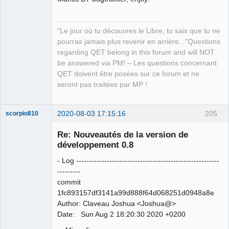
"Le jour où tu découvres le Libre, tu sais que tu ne
QElectroTech
pourras jamais plus revenir en arrière..."Questions
Team
regarding QET belong in this forum and will NOT
Manager,
Developer,
be answered via PM! – Les questions concernant
Packager
QET doivent être posées sur ce forum et ne
Offline
seront pas traitées par MP !
2020-08-03 17:15:16
205
scorpio810
Re: Nouveautés de la version de
développement 0.8
- Log --------------------------------------------------------
---------
commit
1fc893157df3141a99d888f64d068251d0948a8e
Author: Claveau Joshua <Joshua@>
QElectroTech
Date: Sun Aug 2 18:20:30 2020 +0200
Team
Manager,