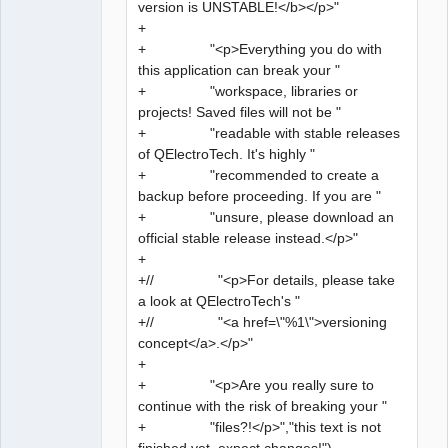
version is UNSTABLE!</b></p>"
+
+ "<p>Everything you do with
this application can break your "
+ "workspace, libraries or
projects! Saved files will not be "
+ "readable with stable releases
of QElectroTech. It's highly "
+ "recommended to create a
backup before proceeding. If you are "
+ "unsure, please download an
official stable release instead.</p>"
+
+// "<p>For details, please take
a look at QElectroTech's "
+// "<a href=\"%1\">versioning
concept</a>.</p>"
+
+ "<p>Are you really sure to
continue with the risk of breaking your "
+ "files?!</p>","this text is not
finished yet, expect changes!")