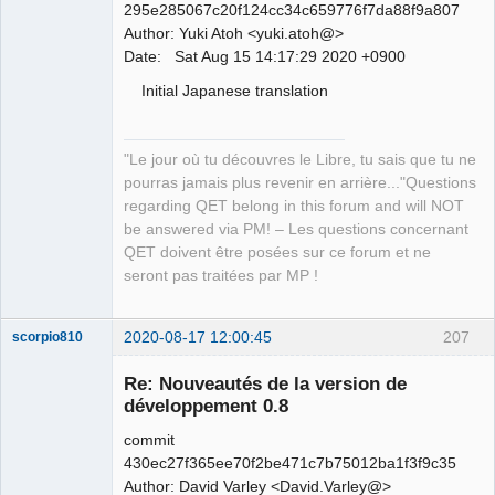
295e285067c20f124cc34c659776f7da88f9a807
Author: Yuki Atoh <yuki.atoh@>
Date: Sat Aug 15 14:17:29 2020 +0900
Initial Japanese translation
"Le jour où tu découvres le Libre, tu sais que tu ne
pourras jamais plus revenir en arrière..."Questions
regarding QET belong in this forum and will NOT
be answered via PM! – Les questions concernant
QET doivent être posées sur ce forum et ne
seront pas traitées par MP !
2020-08-17 12:00:45
207
scorpio810
Re: Nouveautés de la version de
développement 0.8
commit
430ec27f365ee70f2be471c7b75012ba1f3f9c35
Author: David Varley <David.Varley@>