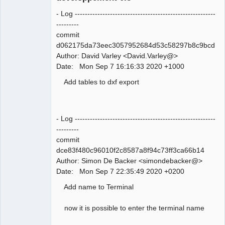
- Log --------------------------------------------------------
---------
commit
d062175da73eec3057952684d53c58297b8c9bcd
Author: David Varley <David.Varley@>
QElectroTech
Date: Mon Sep 7 16:16:33 2020 +1000
Team
Manager,
Add tables to dxf export
Developer,
Packager
Offline
- Log --------------------------------------------------------
---------
commit
dce83f480c96010f2c8587a8f94c73ff3ca66b14
Author: Simon De Backer <simondebacker@>
Date: Mon Sep 7 22:35:49 2020 +0200
Add name to Terminal
now it is possible to enter the terminal name