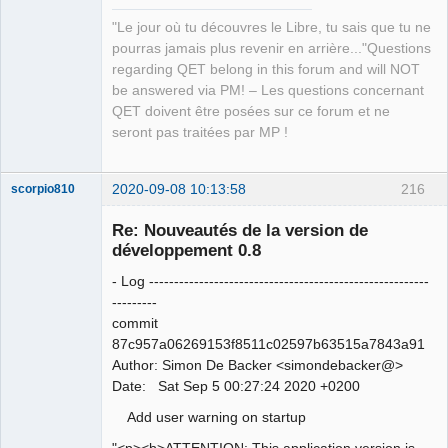
"Le jour où tu découvres le Libre, tu sais que tu ne
pourras jamais plus revenir en arrière..."Questions
regarding QET belong in this forum and will NOT
be answered via PM! – Les questions concernant
QET doivent être posées sur ce forum et ne
seront pas traitées par MP !
2020-09-08 10:13:58
216
scorpio810
Re: Nouveautés de la version de
développement 0.8
- Log --------------------------------------------------------
---------
commit
87c957a06269153f8511c02597b63515a7843a91
Author: Simon De Backer <simondebacker@>
QElectroTech
Date: Sat Sep 5 00:27:24 2020 +0200
Team
Manager,
Add user warning on startup
Developer,
Packager