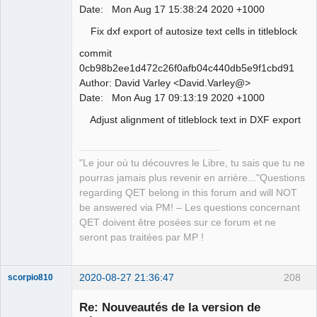
Date: Mon Aug 17 15:38:24 2020 +1000
Fix dxf export of autosize text cells in titleblock
QElectroTech
Team
commit
Manager,
Developer,
0cb98b2ee1d472c26f0afb04c440db5e9f1cbd91
Packager
Author: David Varley <David.Varley@>
Offline
Date: Mon Aug 17 09:13:19 2020 +1000
Adjust alignment of titleblock text in DXF export
"Le jour où tu découvres le Libre, tu sais que tu ne
pourras jamais plus revenir en arrière..."Questions
regarding QET belong in this forum and will NOT
be answered via PM! – Les questions concernant
QET doivent être posées sur ce forum et ne
seront pas traitées par MP !
2020-08-27 21:36:47
208
scorpio810
Re: Nouveautés de la version de