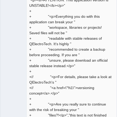
"<p><b>ATTENTION: This application version is
Offline
UNSTABLE!</b></p>"
+
+ "<p>Everything you do with this
application can break your "
+ "workspace, libraries or projects!
Saved files will not be "
+ "readable with stable releases of
QElectroTech. It's highly "
+ "recommended to create a backup
before proceeding. If you are "
+ "unsure, please download an official
stable release instead.</p>"
+
+// "<p>For details, please take a look at
QElectroTech's "
+// "<a href=\"%1\">versioning
concept</a>.</p>"
+
+ "<p>Are you really sure to continue
with the risk of breaking your "
+ "files?!</p>","this text is not finished