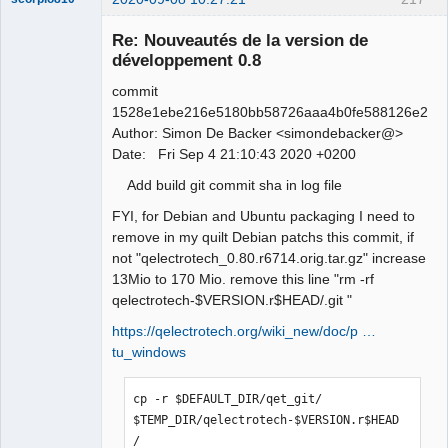
Re: Nouveautés de la version de
développement 0.8
commit
1528e1ebe216e5180bb58726aaa4b0fe588126e2
Author: Simon De Backer <simondebacker@>
Date: Fri Sep 4 21:10:43 2020 +0200
Add build git commit sha in log file
QElectroTech
Team
FYI, for Debian and Ubuntu packaging I need to
Manager,
Developer,
remove in my quilt Debian patchs this commit, if
Packager
not "qelectrotech_0.80.r6714.orig.tar.gz" increase
Offline
13Mio to 170 Mio. remove this line "rm -rf
qelectrotech-$VERSION.r$HEAD/.git "
https://qelectrotech.org/wiki_new/doc/p …
tu_windows
cp -r $DEFAULT_DIR/qet_git/ 
$TEMP_DIR/qelectrotech-$VERSION.r$HEAD
/ 
