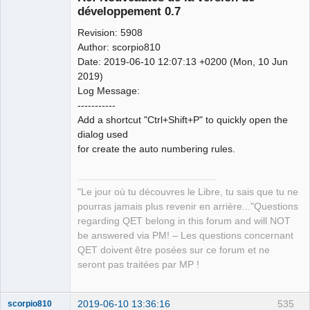
Colour Code
développement 0.7
            To_Dxf 
<<
10
<<
"
\r
\n
"
;
            To_Dxf 
<<
 x1        
<<
"
\r
\n
"
;
// X in 
Revision: 5908
UCS (User Coordinate System)coordinates
Author: scorpio810
            To_Dxf 
<<
20
<<
"
\r
\n
"
;
Date: 2019-06-10 12:07:13 +0200 (Mon, 10 Jun
            To_Dxf 
<<
 y1        
<<
"
\r
\n
"
;
// Y in 
2019)
UCS (User Coordinate System)coordinates
Log Message:
QElectroTech
            To_Dxf 
<<
30
<<
"
\r
\n
"
;
-----------
Team
            To_Dxf 
<<
0.0
<<
"
\r
\n
"
;
// Z in 
Add a shortcut "Ctrl+Shift+P" to quickly open the
Manager,
Developer,
UCS (User Coordinate System)coordinates
dialog used
Packager
            To_Dxf 
<<
11
<<
"
\r
\n
"
;
for create the auto numbering rules.
Offline
            To_Dxf 
<<
 x1        
<<
"
\r
\n
"
;
// X in 
UCS (User Coordinate System)coordinates
            To_Dxf 
<<
21
<<
"
\r
\n
"
;
"Le jour où tu découvres le Libre, tu sais que tu ne
            To_Dxf 
<<
 y1
+
height 
<<
"
\r
\n
"
;
// Y in 
pourras jamais plus revenir en arrière..."Questions
UCS (User Coordinate System)coordinates
regarding QET belong in this forum and will NOT
            To_Dxf 
<<
31
<<
"
\r
\n
"
;
be answered via PM! – Les questions concernant
            To_Dxf 
<<
0.0
<<
"
\r
\n
"
;
// Z in 
QET doivent être posées sur ce forum et ne
UCS (User Coordinate System)coordinates
seront pas traitées par MP !
            To_Dxf 
<<
0
<<
"
\r
\n
"
;
            To_Dxf 
<<
"LINE"
<<
"
\r
\n
"
;
2019-06-10 13:36:16
535
scorpio810
            To_Dxf 
<<
8
<<
"
\r
\n
"
;