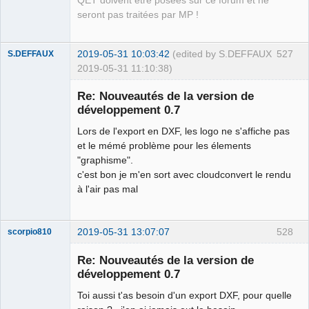
QET doivent être posées sur ce forum et ne
seront pas traitées par MP !
2019-05-31 10:03:42
(edited by S.DEFFAUX
527
S.DEFFAUX
2019-05-31 11:10:38)
Membre
Re: Nouveautés de la version de
Offline
développement 0.7
Lors de l'export en DXF, les logo ne s'affiche pas
et le mémé problème pour les élements
"graphisme".
c'est bon je m'en sort avec cloudconvert le rendu
à l'air pas mal
2019-05-31 13:07:07
528
scorpio810
Re: Nouveautés de la version de
développement 0.7
Toi aussi t'as besoin d'un export DXF, pour quelle