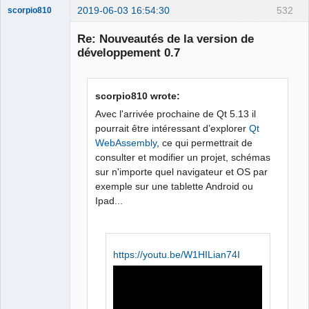
2019-06-03 16:54:30
532
scorpio810
Re: Nouveautés de la version de
développement 0.7
scorpio810 wrote:
Avec l'arrivée prochaine de Qt 5.13 il
pourrait être intéressant d’explorer
Qt
WebAssembly
, ce qui permettrait de
QElectroTech
Team
consulter et modifier un projet, schémas
Manager,
sur n'importe quel navigateur et OS par
Developer,
Packager
exemple sur une tablette Android ou
Offline
Ipad...
https://youtu.be/W1HILian74I