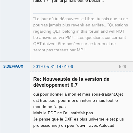
raison ?, j'en ai jamais eut le besoin..
"Le jour où tu découvres le Libre, tu sais que tu ne
QElectroTech
pourras jamais plus revenir en arrière..."Questions
Team
regarding QET belong in this forum and will NOT
Manager,
Developer,
be answered via PM! – Les questions concernant
Packager
QET doivent être posées sur ce forum et ne
Offline
seront pas traitées par MP !
2019-05-31 14:01:06
529
S.DEFFAUX
Membre
Re: Nouveautés de la version de
Offline
développement 0.7
oui pour donner à mon et mes sous-traitant.Qet
est très pour pour moi en interne mais tout le
monde ne l'a pas.
Mais le PDF ne l'ai satisfait pas.
Je pense que le DXF es plus universelle (et plus
professionnel) on peu l'ouvrir avec Autocad