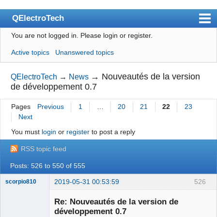
QElectroTech
You are not logged in.
Please login or register.
Index
Active topics
Unanswered topics
User list
Search
→
Nouveautés de la version
QElectroTech
→
News
de développement 0.7
Register
Pages
Previous
1
…
20
21
22
23
Login
Next
Site officiel
You must
login
or
register
to post a reply
Wiki
RSS topic feed
BugTracker
Posts: 526 to 550 of 555
Videos
2019-05-31 00:53:59
526
scorpio810
Manual 0.9
Re: Nouveautés de la version de
développement 0.7
Manual 0.8_cs