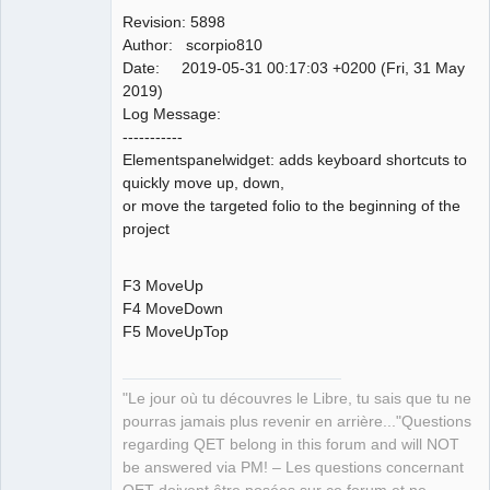
Revision: 5898
Github
Author: scorpio810
Date: 2019-05-31 00:17:03 +0200 (Fri, 31 May
Google_Search
2019)
Log Message:
QElectroTech
-----------
Team
Elementspanelwidget: adds keyboard shortcuts to
Manager,
Developer,
quickly move up, down,
Packager
or move the targeted folio to the beginning of the
Offline
project
F3 MoveUp
F4 MoveDown
F5 MoveUpTop
"Le jour où tu découvres le Libre, tu sais que tu ne
pourras jamais plus revenir en arrière..."Questions
regarding QET belong in this forum and will NOT
be answered via PM! – Les questions concernant