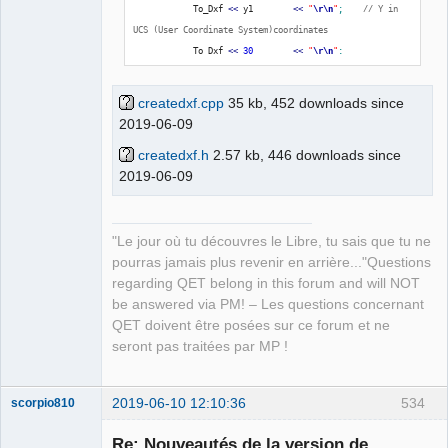
            To_Dxf 
<<
 y1        
<<
"
\r
\n
"
;
// Y in 
UCS (User Coordinate System)coordinates
            To_Dxf 
<<
30
<<
"
\r
\n
"
;
            To_Dxf 
<<
0.0
<<
"
\r
\n
"
;
// Z in 
UCS (User Coordinate System)coordinates
createdxf.cpp
35 kb, 452 downloads since
            To_Dxf 
<<
11
<<
"
\r
\n
"
;
2019-06-09
            To_Dxf 
<<
 x1
+
width  
<<
"
\r
\n
"
;
// X in 
createdxf.h
2.57 kb, 446 downloads since
UCS (User Coordinate System)coordinates
2019-06-09
            To_Dxf 
<<
21
<<
"
\r
\n
"
;
            To_Dxf 
<<
 y1        
<<
"
\r
\n
"
;
// Y in 
UCS (User Coordinate System)coordinates
            To_Dxf 
<<
31
<<
"
\r
\n
"
;
"Le jour où tu découvres le Libre, tu sais que tu ne
            To_Dxf 
<<
0.0
<<
"
\r
\n
"
;
// Z in 
pourras jamais plus revenir en arrière..."Questions
UCS (User Coordinate System)coordinates
regarding QET belong in this forum and will NOT
            To_Dxf 
<<
0
<<
"
\r
\n
"
;
be answered via PM! – Les questions concernant
            To_Dxf 
<<
"LINE"
<<
"
\r
\n
"
;
QET doivent être posées sur ce forum et ne
            To_Dxf 
<<
8
<<
"
\r
\n
"
;
seront pas traitées par MP !
            To_Dxf 
<<
0
<<
"
\r
\n
"
;
// Layer 
number (default layer in autocad)
2019-06-10 12:10:36
534
scorpio810
            To_Dxf 
<<
62
<<
"
\r
\n
"
;
            To_Dxf 
<<
 colour    
<<
"
\r
\n
"
;
// 
Re: Nouveautés de la version de