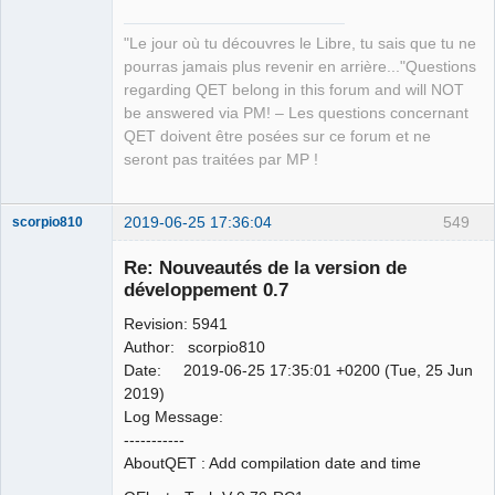
"Le jour où tu découvres le Libre, tu sais que tu ne
pourras jamais plus revenir en arrière..."Questions
regarding QET belong in this forum and will NOT
be answered via PM! – Les questions concernant
QET doivent être posées sur ce forum et ne
seront pas traitées par MP !
2019-06-25 17:36:04
549
scorpio810
Re: Nouveautés de la version de
développement 0.7
Revision: 5941
Author: scorpio810
Date: 2019-06-25 17:35:01 +0200 (Tue, 25 Jun
2019)
Log Message:
QElectroTech
-----------
Team
AboutQET : Add compilation date and time
Manager,
Developer,