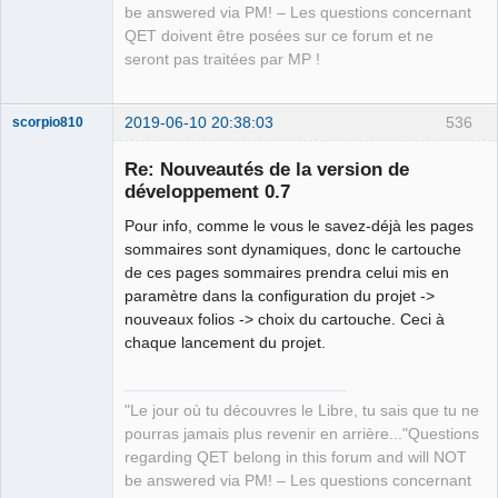
            To_Dxf 
<<
0.0
<<
"
\r
\n
"
;
// Z in 
be answered via PM! – Les questions concernant
UCS (User Coordinate System)coordinates
QET doivent être posées sur ce forum et ne
            To_Dxf 
<<
0
<<
"
\r
\n
"
;
seront pas traitées par MP !
            To_Dxf 
<<
"LINE"
<<
"
\r
\n
"
;
            To_Dxf 
<<
8
<<
"
\r
\n
"
;
2019-06-10 20:38:03
536
scorpio810
            To_Dxf 
<<
0
<<
"
\r
\n
"
;
// Layer 
number (default layer in autocad)
Re: Nouveautés de la version de
            To_Dxf 
<<
62
<<
"
\r
\n
"
;
développement 0.7
            To_Dxf 
<<
 colour    
<<
"
\r
\n
"
;
// 
Colour Code
Pour info, comme le vous le savez-déjà les pages
            To_Dxf 
<<
10
<<
"
\r
\n
"
;
sommaires sont dynamiques, donc le cartouche
            To_Dxf 
<<
 x1        
<<
"
\r
\n
"
;
// X in 
de ces pages sommaires prendra celui mis en
UCS (User Coordinate System)coordinates
paramètre dans la configuration du projet ->
            To_Dxf 
<<
20
<<
"
\r
\n
"
;
nouveaux folios -> choix du cartouche. Ceci à
QElectroTech
            To_Dxf 
<<
 y1
+
height 
<<
"
\r
\n
"
;
// Y in 
chaque lancement du projet.
Team
UCS (User Coordinate System)coordinates
Manager,
Developer,
            To_Dxf 
<<
30
<<
"
\r
\n
"
;
Packager
            To_Dxf 
<<
0.0
<<
"
\r
\n
"
;
// Z in 
"Le jour où tu découvres le Libre, tu sais que tu ne
Offline
UCS (User Coordinate System)coordinates
pourras jamais plus revenir en arrière..."Questions
            To_Dxf 
<<
11
<<
"
\r
\n
"
;
regarding QET belong in this forum and will NOT
            To_Dxf 
<<
 x1
+
width  
<<
"
\r
\n
"
;
// X in 
be answered via PM! – Les questions concernant