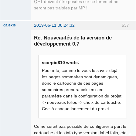
UCS (User Coordinate System)coordinates
QET doivent être posées sur ce forum et ne
            To_Dxf 
<<
21
<<
"
\r
\n
"
;
seront pas traitées par MP !
            To_Dxf 
<<
 y1
+
height 
<<
"
\r
\n
"
;
// Y in 
UCS (User Coordinate System)coordinates
2019-06-11 08:24:32
537
galexis
            To_Dxf 
<<
31
<<
"
\r
\n
"
;
Membre
            To_Dxf 
<<
0.0
<<
"
\r
\n
"
;
// Z in 
Re: Nouveautés de la version de
Offline
UCS (User Coordinate System)coordinates
développement 0.7
            file.
close
(
)
;
}
}
scorpio810 wrote:
}
Pour info, comme le vous le savez-déjà
les pages sommaires sont dynamiques,
donc le cartouche de ces pages
sommaires prendra celui mis en
paramètre dans la configuration du projet
-> nouveaux folios -> choix du cartouche.
Ceci à chaque lancement du projet.
Ce ne serait pas possible de configurer à part le
cartouche et les info type version, label folio, etc ...