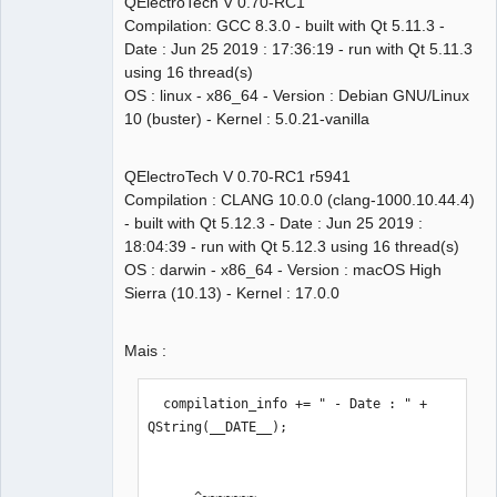
Packager
QElectroTech V 0.70-RC1
Offline
Compilation: GCC 8.3.0 - built with Qt 5.11.3 -
Date : Jun 25 2019 : 17:36:19 - run with Qt 5.11.3
using 16 thread(s)
OS : linux - x86_64 - Version : Debian GNU/Linux
10 (buster) - Kernel : 5.0.21-vanilla
QElectroTech V 0.70-RC1 r5941
Compilation : CLANG 10.0.0 (clang-1000.10.44.4)
- built with Qt 5.12.3 - Date : Jun 25 2019 :
18:04:39 - run with Qt 5.12.3 using 16 thread(s)
OS : darwin - x86_64 - Version : macOS High
Sierra (10.13) - Kernel : 17.0.0
Mais :
  compilation_info += " - Date : " + 
QString(__DATE__);

      ^~~~~~~~
