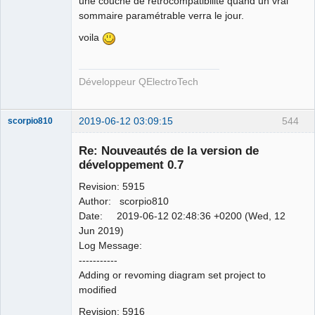
une couche de rétrocompatibilité quand un vrai
sommaire paramétrable verra le jour.
voila
Développeur QElectroTech
2019-06-12 03:09:15
544
scorpio810
Re: Nouveautés de la version de
développement 0.7
Revision: 5915
Author: scorpio810
Date: 2019-06-12 02:48:36 +0200 (Wed, 12
Jun 2019)
Log Message:
QElectroTech
-----------
Team
Adding or revoming diagram set project to
Manager,
Developer,
modified
Packager
Offline
Revision: 5916