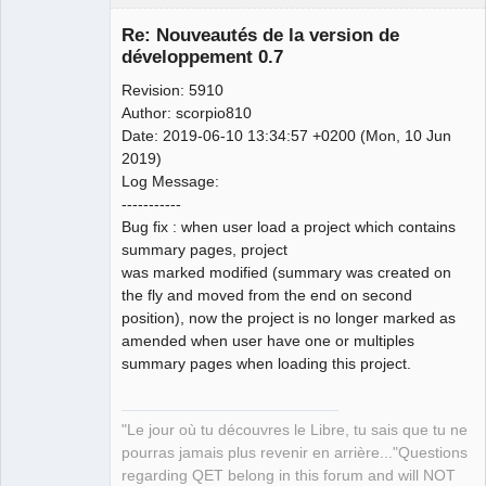
            To_Dxf 
<<
0
<<
"
\r
\n
"
;
// Layer 
Re: Nouveautés de la version de
number (default layer in autocad)
développement 0.7
            To_Dxf 
<<
62
<<
"
\r
\n
"
;
            To_Dxf 
<<
 colour    
<<
"
\r
\n
"
;
// 
Revision: 5910
Colour Code
Author: scorpio810
            To_Dxf 
<<
10
<<
"
\r
\n
"
;
Date: 2019-06-10 13:34:57 +0200 (Mon, 10 Jun
            To_Dxf 
<<
 x1
+
width  
<<
"
\r
\n
"
;
// X in 
2019)
UCS (User Coordinate System)coordinates
Log Message:
QElectroTech
            To_Dxf 
<<
20
<<
"
\r
\n
"
;
-----------
Team
            To_Dxf 
<<
 y1        
<<
"
\r
\n
"
;
// Y in 
Bug fix : when user load a project which contains
Manager,
Developer,
UCS (User Coordinate System)coordinates
summary pages, project
Packager
            To_Dxf 
<<
30
<<
"
\r
\n
"
;
was marked modified (summary was created on
Offline
            To_Dxf 
<<
0.0
<<
"
\r
\n
"
;
// Z in 
the fly and moved from the end on second
UCS (User Coordinate System)coordinates
position), now the project is no longer marked as
            To_Dxf 
<<
11
<<
"
\r
\n
"
;
amended when user have one or multiples
            To_Dxf 
<<
 x1
+
width  
<<
"
\r
\n
"
;
// X in 
summary pages when loading this project.
UCS (User Coordinate System)coordinates
            To_Dxf 
<<
21
<<
"
\r
\n
"
;
            To_Dxf 
<<
 y1
+
height 
<<
"
\r
\n
"
;
// Y in 
"Le jour où tu découvres le Libre, tu sais que tu ne
UCS (User Coordinate System)coordinates
pourras jamais plus revenir en arrière..."Questions
            To_Dxf 
<<
31
<<
"
\r
\n
"
;
regarding QET belong in this forum and will NOT