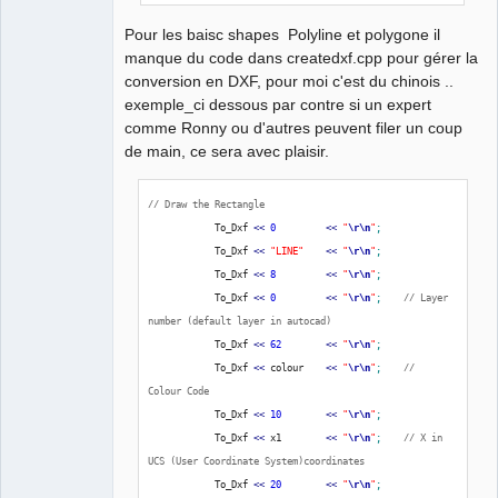
Offline
Pour les baisc shapes Polyline et polygone il
manque du code dans createdxf.cpp pour gérer la
conversion en DXF, pour moi c'est du chinois ..
exemple_ci dessous par contre si un expert
comme Ronny ou d'autres peuvent filer un coup
de main, ce sera avec plaisir.
// Draw the Rectangle
            To_Dxf 
<<
0
<<
"
\r
\n
"
;
            To_Dxf 
<<
"LINE"
<<
"
\r
\n
"
;
            To_Dxf 
<<
8
<<
"
\r
\n
"
;
            To_Dxf 
<<
0
<<
"
\r
\n
"
;
// Layer 
number (default layer in autocad)
            To_Dxf 
<<
62
<<
"
\r
\n
"
;
            To_Dxf 
<<
 colour    
<<
"
\r
\n
"
;
// 
Colour Code
            To_Dxf 
<<
10
<<
"
\r
\n
"
;
            To_Dxf 
<<
 x1        
<<
"
\r
\n
"
;
// X in 
UCS (User Coordinate System)coordinates
            To_Dxf 
<<
20
<<
"
\r
\n
"
;