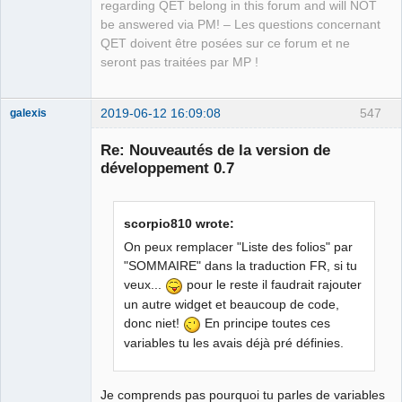
regarding QET belong in this forum and will NOT
be answered via PM! – Les questions concernant
QET doivent être posées sur ce forum et ne
seront pas traitées par MP !
2019-06-12 16:09:08
547
galexis
Membre
Re: Nouveautés de la version de
Offline
développement 0.7
scorpio810 wrote:
On peux remplacer "Liste des folios" par
"SOMMAIRE" dans la traduction FR, si tu
veux...
pour le reste il faudrait rajouter
un autre widget et beaucoup de code,
donc niet!
En principe toutes ces
variables tu les avais déjà pré définies.
Je comprends pas pourquoi tu parles de variables