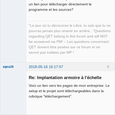
un lien pour télécharger directement le
programme et les sources?
"Le jour où tu découvres le Libre, tu sais que tu ne
QElectroTech
pourras jamais plus revenir en arrière..."Questions
Team
regarding QET belong in this forum and will NOT
Manager,
Developer,
be answered via PM! – Les questions concernant
Packager
QET doivent être posées sur ce forum et ne
Offline
seront pas traitées par MP !
2018-05-16 16:17:57
9
agea28
Nouveau
membre
Re: Implantation armoire à l'échelle
Offline
Voici un lien vers les pages de mon entreprise. Le
setup et le projet sont téléchargeables dans la
rubrique "téléchargement".