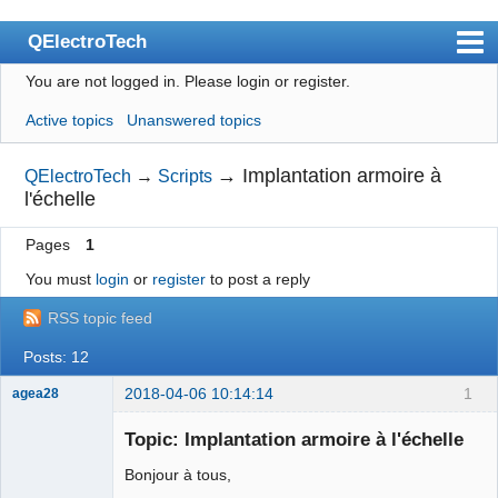
QElectroTech
You are not logged in.
Please login or register.
Index
Active topics
Unanswered topics
User list
Search
→
Implantation armoire à
QElectroTech
→
Scripts
l'échelle
Register
Pages
1
Login
You must
login
or
register
to post a reply
Site officiel
RSS topic feed
Wiki
Posts: 12
BugTracker
2018-04-06 10:14:14
1
agea28
Videos
Nouveau
membre
Topic: Implantation armoire à l'échelle
Manual 0.9
Offline
Bonjour à tous,
Manual 0.8_cs