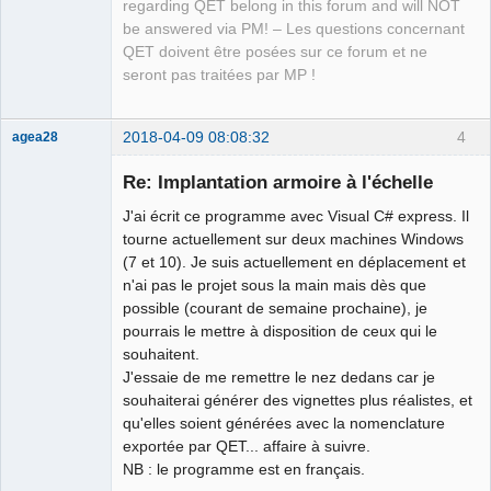
regarding QET belong in this forum and will NOT
be answered via PM! – Les questions concernant
QET doivent être posées sur ce forum et ne
seront pas traitées par MP !
2018-04-09 08:08:32
4
agea28
Nouveau
membre
Re: Implantation armoire à l'échelle
Offline
J'ai écrit ce programme avec Visual C# express. Il
tourne actuellement sur deux machines Windows
(7 et 10). Je suis actuellement en déplacement et
n'ai pas le projet sous la main mais dès que
possible (courant de semaine prochaine), je
pourrais le mettre à disposition de ceux qui le
souhaitent.
J'essaie de me remettre le nez dedans car je
souhaiterai générer des vignettes plus réalistes, et
qu'elles soient générées avec la nomenclature
exportée par QET... affaire à suivre.
NB : le programme est en français.