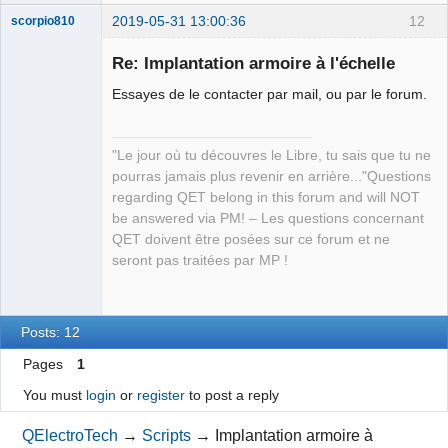
2019-05-31 13:00:36
12
scorpio810
Re: Implantation armoire à l'échelle
Essayes de le contacter par mail, ou par le forum.
"Le jour où tu découvres le Libre, tu sais que tu ne
pourras jamais plus revenir en arrière..."Questions
regarding QET belong in this forum and will NOT
QElectroTech
be answered via PM! – Les questions concernant
Team
QET doivent être posées sur ce forum et ne
Manager,
Developer,
seront pas traitées par MP !
Packager
Offline
Posts: 12
Pages
1
You must
login
or
register
to post a reply
QElectroTech
→
Scripts
→
Implantation armoire à