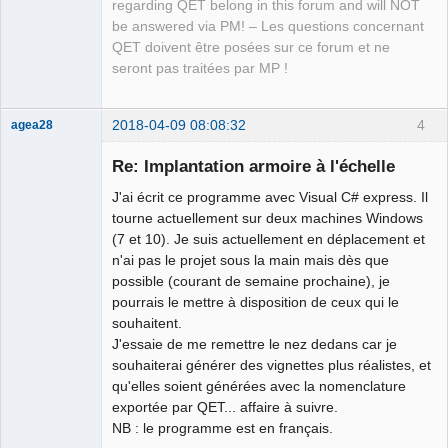
regarding QET belong in this forum and will NOT
be answered via PM! – Les questions concernant
QET doivent être posées sur ce forum et ne
seront pas traitées par MP !
2018-04-09 08:08:32
4
agea28
Nouveau
membre
Re: Implantation armoire à l'échelle
Offline
J'ai écrit ce programme avec Visual C# express. Il
tourne actuellement sur deux machines Windows
(7 et 10). Je suis actuellement en déplacement et
n'ai pas le projet sous la main mais dès que
possible (courant de semaine prochaine), je
pourrais le mettre à disposition de ceux qui le
souhaitent.
J'essaie de me remettre le nez dedans car je
souhaiterai générer des vignettes plus réalistes, et
qu'elles soient générées avec la nomenclature
exportée par QET... affaire à suivre.
NB : le programme est en français.