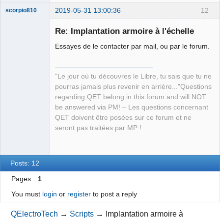
2019-05-31 13:00:36
12
scorpio810
Re: Implantation armoire à l'échelle
Essayes de le contacter par mail, ou par le forum.
"Le jour où tu découvres le Libre, tu sais que tu ne
pourras jamais plus revenir en arrière..."Questions
regarding QET belong in this forum and will NOT
QElectroTech
be answered via PM! – Les questions concernant
Team
QET doivent être posées sur ce forum et ne
Manager,
Developer,
seront pas traitées par MP !
Packager
Offline
Posts: 12
Pages
1
You must
login
or
register
to post a reply
QElectroTech
→
Scripts
→
Implantation armoire à