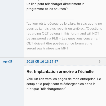
un lien pour télécharger directement le
programme et les sources?
"Le jour où tu découvres le Libre, tu sais que tu ne
QElectroTech
pourras jamais plus revenir en arrière..."Questions
Team
regarding QET belong in this forum and will NOT
Manager,
Developer,
be answered via PM! – Les questions concernant
Packager
QET doivent être posées sur ce forum et ne
Offline
seront pas traitées par MP !
2018-05-16 16:17:57
9
agea28
Nouveau
membre
Re: Implantation armoire à l'échelle
Offline
Voici un lien vers les pages de mon entreprise. Le
setup et le projet sont téléchargeables dans la
rubrique "téléchargement".