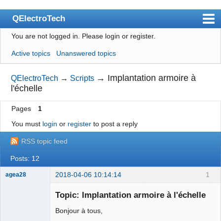
QElectroTech
You are not logged in.
Please login or register.
Index
Active topics
Unanswered topics
User list
Search
→
Implantation armoire à
QElectroTech
→
Scripts
l'échelle
Register
Pages
1
Login
You must
login
or
register
to post a reply
Site officiel
RSS topic feed
Wiki
Posts: 12
BugTracker
2018-04-06 10:14:14
1
agea28
Videos
Nouveau
membre
Topic: Implantation armoire à l'échelle
Manual 0.9
Offline
Bonjour à tous,
Manual 0.8_cs