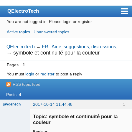
QElectroTech
You are not logged in.
Please login or register.
Index
Active topics
Unanswered topics
User list
Search
QElectroTech
→
FR : Aide, suggestions, discussions, ...
→
symbole et continuité pour la couleur
Register
Pages
1
Login
You must
login
or
register
to post a reply
Site officiel
RSS topic feed
Wiki
Posts: 4
BugTracker
2017-10-14 11:44:48
1
javdenech
Videos
Membre
Topic: symbole et continuité pour la
Offline
Manual 0.9
couleur
Manual 0.8_cs
Bonjour