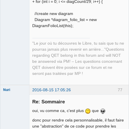
+ for (int i = 0; i <= diagCount/29; i++) {
//create new diagram
Diagram *diagram_folio_list = new
DiagramFolioList(this);
"Le jour où tu découvres le Libre, tu sais que tu ne
pourras jamais plus revenir en arrière..."Questions
regarding QET belong in this forum and will NOT
be answered via PM! – Les questions concernant
QET doivent être posées sur ce forum et ne
seront pas traitées par MP !
2016-08-15 17:05:26
77
Nuri
Re: Sommaire
oui, vu comme ca, c'est plus
que
donc pour rendre cela personnalisable, il faut faire
une "abstraction" de ce code pour prendre les
German