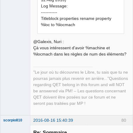
Team
Log Message:
Manager,
Developer,
-----------
Packager
Titleblock properties rename property
Offline
%loc to %locmach
@Galexis, Nuri :
Çà vous intéressent d'avoir %machine et
%locmach dans les règles de num des éléments?
"Le jour où tu découvres le Libre, tu sais que tu ne
pourras jamais plus revenir en arrière..."Questions
regarding QET belong in this forum and will NOT
be answered via PM! – Les questions concernant
QET doivent être posées sur ce forum et ne
seront pas traitées par MP !
2016-08-16 15:40:39
80
scorpio810
Re: Sommaire