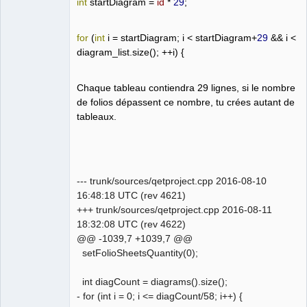
int
startDiagram
=
id
*
29
;
for
(
int
i
=
startDiagram
;
i
<
startDiagram
+
29
&&
i
<
diagram_list
.
size
();
++
i
)
{
Chaque tableau contiendra 29 lignes, si le nombre
de folios dépassent ce nombre, tu crées autant de
tableaux.
--- trunk/sources/qetproject.cpp 2016-08-10
16:48:18 UTC (rev 4621)
+++ trunk/sources/qetproject.cpp 2016-08-11
18:32:08 UTC (rev 4622)
@@ -1039,7 +1039,7 @@
setFolioSheetsQuantity(0);
int diagCount = diagrams().size();
- for (int i = 0; i <= diagCount/58; i++) {