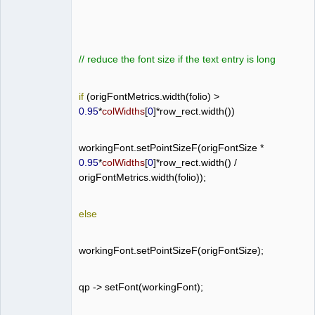
//
reduce
the
font
size
if
the
text
entry
is
long
if
(
origFontMetrics
.
width
(
folio
)
>
0.95
*
colWidths
[
0
]*
row_rect
.
width
())
workingFont
.
setPointSizeF
(
origFontSize
*
0.95
*
colWidths
[
0
]*
row_rect
.
width
()
/
origFontMetrics
.
width
(
folio
));
else
workingFont
.
setPointSizeF
(
origFontSize
);
qp
->
setFont
(
workingFont
);