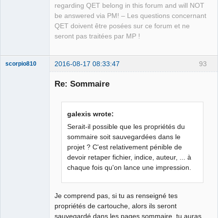
regarding QET belong in this forum and will NOT
be answered via PM! – Les questions concernant
QET doivent être posées sur ce forum et ne
seront pas traitées par MP !
2016-08-17 08:33:47
93
scorpio810
Re: Sommaire
galexis wrote:
Serait-il possible que les propriétés du
sommaire soit sauvegardées dans le
projet ? C'est relativement pénible de
QElectroTech
devoir retaper fichier, indice, auteur, ... à
Team
chaque fois qu'on lance une impression.
Manager,
Developer,
Packager
Offline
Je comprend pas, si tu as renseigné tes
propriétés de cartouche, alors ils seront
sauvegardé dans les pages sommaire, tu auras