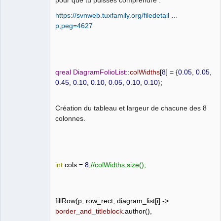
https://svnweb.tuxfamily.org/filedetail …
Github
p;peg=4627
Google_Search
QElectroTech
Team
Manager,
Developer,
qreal
DiagramFolioList
::
colWidths
[
8
]
=
{
0.05
,
0.05
,
Packager
0.45
,
0.10
,
0.10
,
0.05
,
0.10
,
0.10
};
Offline
Création du tableau et largeur de chacune des 8
colonnes.
int
cols
=
8
;
//colWidths.size();
fillRow
(
p
,
row_rect
,
diagram_list
[
i
]
->
border_and_titleblock
.
author
(),