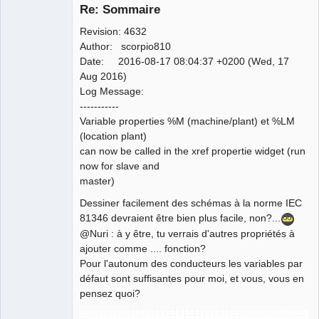
Re: Sommaire
Revision: 4632
Author: scorpio810
Date: 2016-08-17 08:04:37 +0200 (Wed, 17
Aug 2016)
Log Message:
-----------
QElectroTech
Variable properties %M (machine/plant) et %LM
Team
(location plant)
Manager,
Developer,
can now be called in the xref propertie widget (run
Packager
now for slave and
Offline
master)
Dessiner facilement des schémas à la norme IEC
81346 devraient être bien plus facile, non?...
@Nuri : à y être, tu verrais d'autres propriétés à
ajouter comme .... fonction?
Pour l'autonum des conducteurs les variables par
défaut sont suffisantes pour moi, et vous, vous en
pensez quoi?