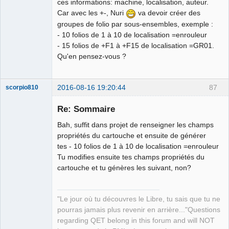
ces informations: machine, localisation, auteur.
Car avec les +-, Nuri
va devoir créer des
groupes de folio par sous-ensembles, exemple :
- 10 folios de 1 à 10 de localisation =enrouleur
- 15 folios de +F1 à +F15 de localisation =GR01.
Qu'en pensez-vous ?
2016-08-16 19:20:44
87
scorpio810
Re: Sommaire
Bah, suffit dans projet de renseigner les champs
propriétés du cartouche et ensuite de générer
tes - 10 folios de 1 à 10 de localisation =enrouleur
Tu modifies ensuite tes champs propriétés du
cartouche et tu génères les suivant, non?
QElectroTech
Team
"Le jour où tu découvres le Libre, tu sais que tu ne
Manager,
Developer,
pourras jamais plus revenir en arrière..."Questions
Packager
regarding QET belong in this forum and will NOT
Offline