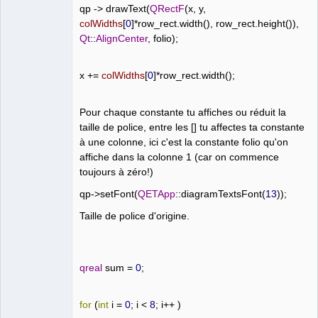
qp
->
drawText
(
QRectF
(
x
,
y
,
colWidths
[
0
]*
row_rect
.
width
(),
row_rect
.
height
()),
Qt
::
AlignCenter
,
folio
);
x
+=
colWidths
[
0
]*
row_rect
.
width
();
Pour chaque constante tu affiches ou réduit la
taille de police, entre les [] tu affectes ta constante
à une colonne, ici c'est la constante folio qu'on
affiche dans la colonne 1 (car on commence
toujours à zéro!)
qp
->
setFont
(
QETApp
::
diagramTextsFont
(
13
));
Taille de police d'origine.
qreal
sum
=
0
;
for
(
int
i
=
0
;
i
<
8
;
i
++
)