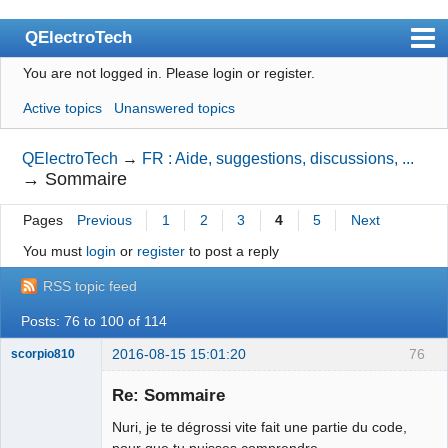
QElectroTech
You are not logged in.
Please login or register.
Index
Active topics
Unanswered topics
User list
Search
QElectroTech
→
FR : Aide, suggestions, discussions, ...
→
Sommaire
Register
Pages
Previous
1
2
3
4
5
Next
Login
You must
login
or
register
to post a reply
Site officiel
RSS topic feed
Wiki
Posts: 76 to 100 of 114
BugTracker
2016-08-15 15:01:20
76
scorpio810
Videos
Re: Sommaire
Manual 0.9
Nuri, je te dégrossi vite fait une partie du code,
Manual 0.8_cs
pour que tu puisses comprendre .