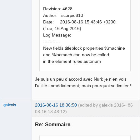
Revision: 4628
Author: scorpio810
Date: 2016-08-16 15:43:46 +0200
(Tue, 16 Aug 2016)
Log Message:
-----------
New fields titleblock properties %machine
and %locmach can now be called
in the element rules autonum
Je suis un peu d'accord avec Nuri: je n'en vois
l'utilité immédiatement, mais pourquoi se limiter !
2016-08-16 18:36:50
(edited by galexis 2016-
86
galexis
08-16 18:48:12)
Membre
Re: Sommaire
Offline