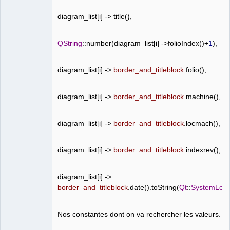
diagram_list
[
i
]
->
title
(),
QString
::
number
(
diagram_list
[
i
]
->
folioIndex
()+
1
),
diagram_list
[
i
]
->
border_and_titleblock
.
folio
(),
diagram_list
[
i
]
->
border_and_titleblock
.
machine
(),
diagram_list
[
i
]
->
border_and_titleblock
.
locmach
(),
diagram_list
[
i
]
->
border_and_titleblock
.
indexrev
(),
diagram_list
[
i
]
->
border_and_titleblock
.
date
().
toString
(
Qt
::
SystemLoca
Nos constantes dont on va rechercher les valeurs.