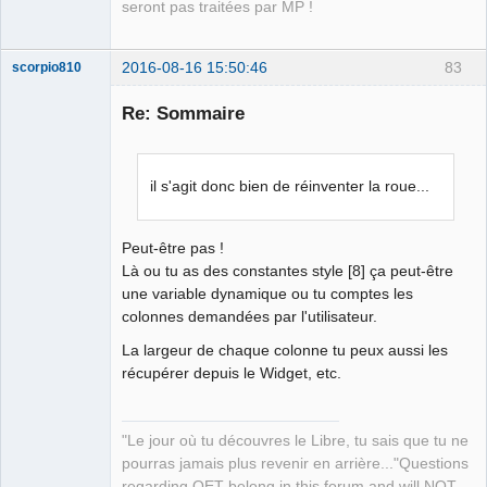
seront pas traitées par MP !
2016-08-16 15:50:46
83
scorpio810
Re: Sommaire
il s'agit donc bien de réinventer la roue...
Peut-être pas !
Là ou tu as des constantes style [8] ça peut-être
QElectroTech
Team
une variable dynamique ou tu comptes les
Manager,
colonnes demandées par l'utilisateur.
Developer,
Packager
La largeur de chaque colonne tu peux aussi les
Offline
récupérer depuis le Widget, etc.
"Le jour où tu découvres le Libre, tu sais que tu ne
pourras jamais plus revenir en arrière..."Questions
regarding QET belong in this forum and will NOT