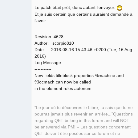
QElectroTech
Team
Le patch était prêt, donc autant l'envoyer.
Manager,
Et je suis certain que certains auraient demandé à
Developer,
Packager
l'avoir.
Offline
Revision: 4628
Author: scorpio810
Date: 2016-08-16 15:43:46 +0200 (Tue, 16 Aug
2016)
Log Message:
-----------
New fields titleblock properties %machine and
%locmach can now be called
in the element rules autonum
"Le jour où tu découvres le Libre, tu sais que tu ne
pourras jamais plus revenir en arrière..."Questions
regarding QET belong in this forum and will NOT
be answered via PM! – Les questions concernant
QET doivent être posées sur ce forum et ne