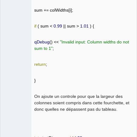
sum
+=
colWidths
[
i
];
if
(
sum
<
0.99
||
sum
>
1.01
)
{
qDebug
()
<<
"Invalid
input:
Column
widths
do
not
sum
to
1"
;
return
;
}
On ajoute un controle pour que la largeur des
colonnes soient compris dans cette fourchette, et
donc quelles ne dépassent pas du tableau.