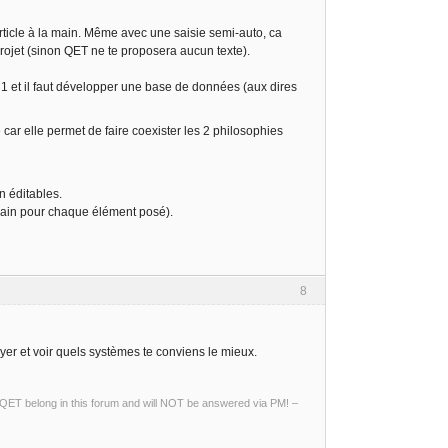
article à la main. Même avec une saisie semi-auto, ca
rojet (sinon QET ne te proposera aucun texte).
 1 et il faut développer une base de données (aux dires
 car elle permet de faire coexister les 2 philosophies
n éditables.
 main pour chaque élément posé).
8
yer et voir quels systèmes te conviens le mieux.
ng QET belong in this forum and will NOT be answered via PM! –