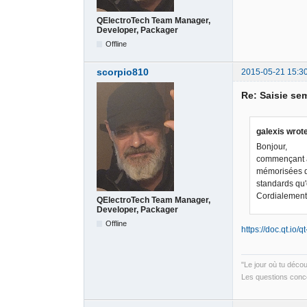
QElectroTech Team Manager,
Developer, Packager
Offline
scorpio810
2015-05-21 15:3
Re: Saisie sem
galexis wrot
Bonjour,
commençant à u
mémorisées da
standards qu'o
Cordialement
QElectroTech Team Manager,
Developer, Packager
Offline
https://doc.qt.io/
"Le jour où tu déco
Les questions conce