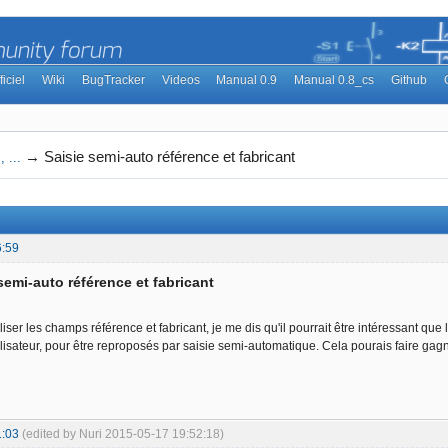
ficiel
Wiki
BugTracker
Videos
Manual 0.9
Manual 0.8_cs
Github
→
Saisie semi-auto référence et fabricant
 ...
6:59
semi-auto référence et fabricant
ser les champs référence et fabricant, je me dis qu'il pourrait être intéressant que
tilisateur, pour être reproposés par saisie semi-automatique. Cela pourais faire gag
1:03
(edited by Nuri 2015-05-17 19:52:18)