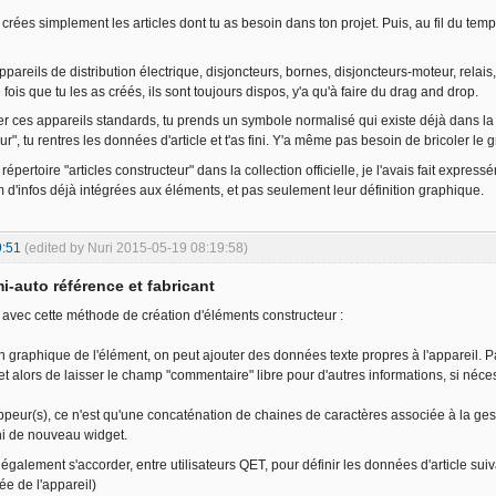
 crées simplement les articles dont tu as besoin dans ton projet. Puis, au fil du te
appareils de distribution électrique, disjoncteurs, bornes, disjoncteurs-moteur, relais,
is que tu les as créés, ils sont toujours dispos, y'a qu'à faire du drag and drop.
r ces appareils standards, tu prends un symbole normalisé qui existe déjà dans la coll
eur", tu rentres les données d'article et t'as fini. Y'a même pas besoin de bricoler l
 répertoire "articles constructeur" dans la collection officielle, je l'avais fait expres
d'infos déjà intégrées aux éléments, et pas seulement leur définition graphique.
9:51
(edited by Nuri 2015-05-19 08:19:58)
i-auto référence et fabricant
avec cette méthode de création d'éléments constructeur :
on graphique de l'élément, on peut ajouter des données texte propres à l'appareil. 
t alors de laisser le champ "commentaire" libre pour d'autres informations, si néce
ppeur(s), ce n'est qu'une concaténation de chaines de caractères associée à la ge
ni de nouveau widget.
également s'accorder, entre utilisateurs QET, pour définir les données d'article suiv
ée de l'appareil)