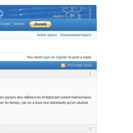
Google_Search
Active topics
Unanswered topics
You must
login
or
register
to post a reply
RSS topic feed
1
 les saisies des références et fabricant soient mémorisées
ner du temps, car on a tous nos standards qu'on utuilise
2