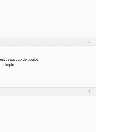
6
 c'est beaucoup de boulot.
te simple.
7