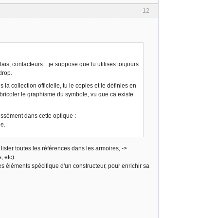
12
lais, contacteurs... je suppose que tu utilises toujours
drop.
 collection officielle, tu le copies et le définies en
de bricoler le graphisme du symbole, vu que ca existe
pressément dans cette optique :
ue.
lister toutes les références dans les armoires, ->
 etc).
s éléments spécifique d'un constructeur, pour enrichir sa