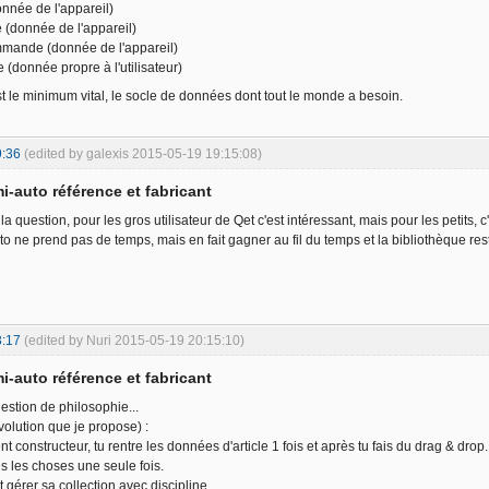
onnée de l'appareil)
 (donnée de l'appareil)
mande (donnée de l'appareil)
e (donnée propre à l'utilisateur)
t le minimum vital, le socle de données dont tout le monde a besoin.
9:36
(edited by galexis 2015-05-19 19:15:08)
i-auto référence et fabricant
 la question, pour les gros utilisateur de Qet c'est intéressant, mais pour les petits,
to ne prend pas de temps, mais en fait gagner au fil du temps et la bibliothèque res
3:17
(edited by Nuri 2015-05-19 20:15:10)
i-auto référence et fabricant
estion de philosophie...
volution que je propose) :
t constructeur, tu rentre les données d'article 1 fois et après tu fais du drag & drop.
es les choses une seule fois.
t gérer sa collection avec discipline.