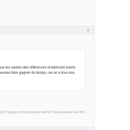
9
que les saisies des références et fabricant soient
pourais faire gagner du temps, car on a tous nos
ng QET belong in this forum and will NOT be answered via PM! –