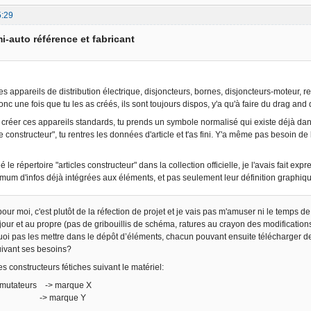
5:29
i-auto référence et fabricant
les appareils de distribution électrique, disjoncteurs, bornes, disjoncteurs-moteur, re
c une fois que tu les as créés, ils sont toujours dispos, y'a qu'à faire du drag and 
créer ces appareils standards, tu prends un symbole normalisé qui existe déjà dans la
cle constructeur", tu rentres les données d'article et t'as fini. Y'a même pas besoin 
é le répertoire "articles constructeur" dans la collection officielle, je l'avais fait ex
mum d'infos déjà intégrées aux éléments, et pas seulement leur définition graphiq
ur moi, c'est plutôt de la réfection de projet et je vais pas m'amuser ni le temps de 
our et au propre (pas de gribouillis de schéma, ratures au crayon des modifications,
uoi pas les mettre dans le dépôt d’éléments, chacun pouvant ensuite télécharger de
suivant ses besoins?
s constructeurs fétiches suivant le matériel:
mutateurs -> marque X
urs -> marque Y