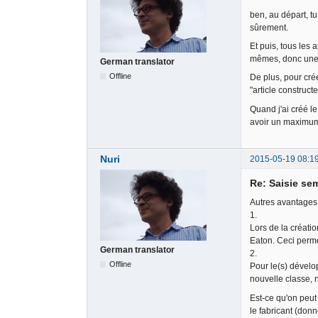
ben, au départ, tu
sûrement.
Et puis, tous les 
mêmes, donc une fo
German translator
Offline
De plus, pour crée
"article construct
Quand j'ai créé le
avoir un maximum 
Nuri
2015-05-19 08:1
Re: Saisie sem
Autres avantages 
1.
Lors de la créati
Eaton. Ceci perme
German translator
2.
Offline
Pour le(s) dévelo
nouvelle classe, 
Est-ce qu'on peut 
le fabricant (donn