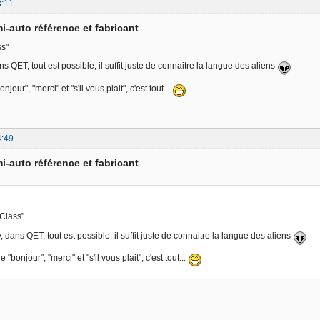
3:11
i-auto référence et fabricant
s"
ns QET, tout est possible, il suffit juste de connaitre la langue des aliens
njour", "merci" et "s'il vous plait", c'est tout...
4:49
i-auto référence et fabricant
Class"
, dans QET, tout est possible, il suffit juste de connaitre la langue des aliens
e "bonjour", "merci" et "s'il vous plait", c'est tout...