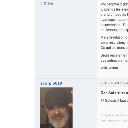
Offline
Philosophie 2 (l'é
tu prends les élé
prend un peu de t
avantage : aucune
inconvénient : l'
de Joshua, princ
Mais l'évolution 
sans restriction, n
Ce qui est donc bi
Seuls les éléments
Les autres élémen
voili, voilou...
scorpio810
2015-05-20 16:2
Re: Saisie sem
@ Galexis il faut
"Le jour où tu déco
Les questions conce