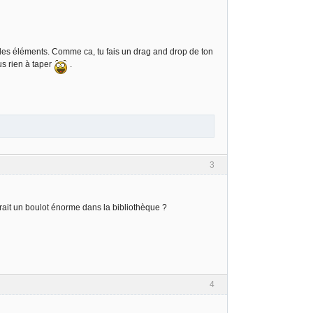
des éléments. Comme ca, tu fais un drag and drop de ton
us rien à taper
.
3
arait un boulot énorme dans la bibliothèque ?
4