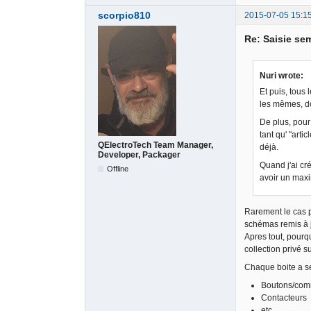
scorpio810
2015-07-05 15:1
Re: Saisie sem
Nuri wrote:
Et puis, tous 
les mêmes, don
De plus, pour 
tant qu' "arti
QElectroTech Team Manager,
déjà.
Developer, Packager
Quand j'ai cré
Offline
avoir un maxi
Rarement le cas po
schémas remis à j
Apres tout, pourq
collection privé 
Chaque boite a se
Boutons/com
Contacte
etc