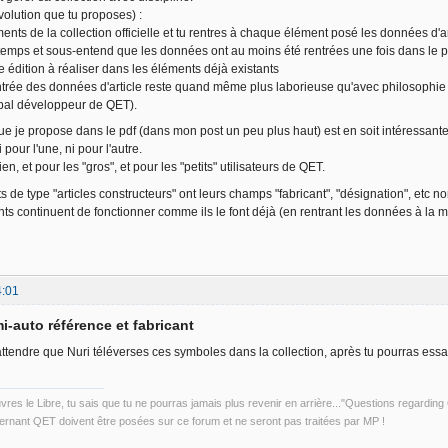
volution que tu proposes) :
ments de la collection officielle et tu rentres à chaque élément posé les données d'
emps et sous-entend que les données ont au moins été rentrées une fois dans le p
 édition à réaliser dans les éléments déjà existants
entrée des données d'article reste quand même plus laborieuse qu'avec philosophie
ipal développeur de QET).
que je propose dans le pdf (dans mon post un peu plus haut) est en soit intéressante
i pour l'une, ni pour l'autre.
en, et pour les "gros", et pour les "petits" utilisateurs de QET.
 de type "articles constructeurs" ont leurs champs "fabricant", "désignation", etc no
ts continuent de fonctionner comme ils le font déjà (en rentrant les données à la
4:01
i-auto référence et fabricant
 attendre que Nuri téléverses ces symboles dans la collection, après tu pourras essa
uvres le Libre, tu sais que tu ne pourras jamais plus revenir en arrière..."Questions regardi
rnant QET doivent être posées sur ce forum et ne seront pas traitées par MP !