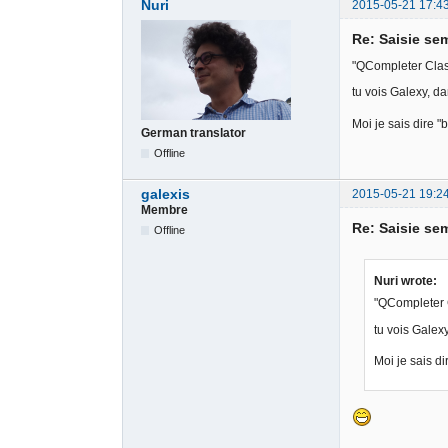
Nuri
2015-05-21 17:4
Re: Saisie sem
"QCompleter Clas
tu vois Galexy, da
Moi je sais dire "bo
German translator
Offline
galexis
2015-05-21 19:2
Membre
Re: Saisie sem
Offline
Nuri wrote:
"QCompleter 
tu vois Galexy
Moi je sais dir