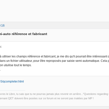
0:16
i-auto référence et fabricant
e:
tiliser les champs référence et fabricant, je me dis qu'il pourrait être intéressant 
ns un fichier utilisateur, pour être reproposés par saisie semi-automatique. Cela 
n utuilise tout le temps.
.
qt-5/qcompleter.html
uvres le Libre, tu sais que tu ne pourras jamais plus revenir en arrière..."Questions regardi
rnant QET doivent être posées sur ce forum et ne seront pas traitées par MP !