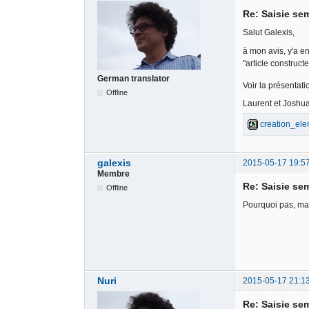
Re: Saisie sem
Salut Galexis,
à mon avis, y'a e
"article construct
German translator
Voir la présentat
Offline
Laurent et Joshua,
creation_ele
galexis
2015-05-17 19:5
Membre
Re: Saisie sem
Offline
Pourquoi pas, mais
Nuri
2015-05-17 21:1
Re: Saisie sem