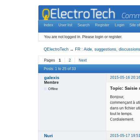
Index
User list
Search
Register
Login
Site of
You are not logged in.
Please login or register.
QElectroTech
→
FR : Aide, suggestions, discussions,
Pages
1
2
Next
Posts: 1 to 25 of 33
galexis
2015-05-16 20:1
Membre
Topic: Saisie 
Offline
Bonjour,
commençant à utili
dans un fichier u
tout le temps.
Cordialement.
Nuri
2015-05-17 19:5