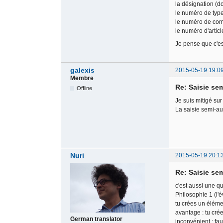
la désignation (d
le numéro de type
le numéro de com
le numéro d'articl
Je pense que c'es
galexis
2015-05-19 19:0
Membre
Re: Saisie sem
Offline
Je suis mitigé sur
La saisie semi-au
Nuri
2015-05-19 20:1
Re: Saisie sem
c'est aussi une qu
Philosophie 1 (l'é
tu crées un élémen
avantage : tu cré
German translator
inconvénient : fau