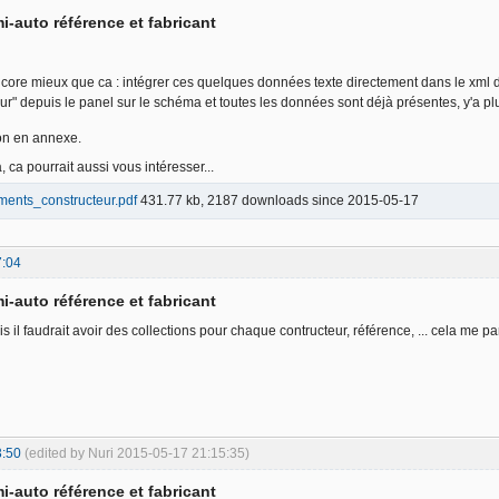
i-auto référence et fabricant
ncore mieux que ca : intégrer ces quelques données texte directement dans le xml 
eur" depuis le panel sur le schéma et toutes les données sont déjà présentes, y'a pl
ion en annexe.
 ca pourrait aussi vous intéresser...
ments_constructeur.pdf
431.77 kb, 2187 downloads since 2015-05-17
7:04
i-auto référence et fabricant
 il faudrait avoir des collections pour chaque contructeur, référence, ... cela me p
3:50
(edited by Nuri 2015-05-17 21:15:35)
i-auto référence et fabricant