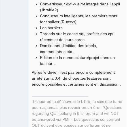
Team
Convertisseur dxf -> elmt integré dans l'appli
Manager,
(librairie?)
Developer,
Packager
Conducteurs intelligents, les premiers tests
Offline
font saliver.(Runsys)
Les borniers.
Threads sur le cache sql, profiter des cpu
récents et de leurs cores.
Doc flottant d’édition des labels,
commentaires etc.
Edition de la nomenclature/projet dans un
tableur...
Apres le devel n'est pas encore complètement
arrêté sur la 0.4, de chouettes features sont
encore possibles et certaines sont en discussion..
"Le jour où tu découvres le Libre, tu sais que tu ne
pourras jamais plus revenir en arrière..."Questions
regarding QET belong in this forum and will NOT
be answered via PM! – Les questions concernant
QET doivent être posées sur ce forum et ne