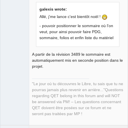
galexis wrote:
Allé, j'me lance c'est bientôt noël !
- pouvoir positionner le sommaire où l'on
QElectroTech
veut, pour ainsi pouvoir faire PDG,
Team
Manager,
sommaire, folios et enfin liste du matériel
Developer,
Packager
Offline
A partir de la révision 3489 le sommaire est
automatiquement mis en seconde position dans le
projet.
"Le jour où tu découvres le Libre, tu sais que tu ne
pourras jamais plus revenir en arrière..."Questions
regarding QET belong in this forum and will NOT
be answered via PM! – Les questions concernant
QET doivent être posées sur ce forum et ne
seront pas traitées par MP !