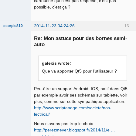
cartouche qui n'est pas respecté, c'est pas
possible, c'est ça ?
2014-11-23 04:24:26
16
scorpio810
Re: Mon astuce pour des bornes semi-
auto
galexis wrote:
Que va apporter Qt5 pour l'utilisateur ?
QElectroTech
Team
Peu-être un support Android, IOS, natif dans Qt5 :
Manager,
par exemple avoir ses schémas sur tablette, voir
Developer,
Packager
plus, comme sur cette sympathique application.
http://www.scriptandgo.com/societe/nos- …
Offline
lectrical/
Nous n'avons pas trop le choix:
http://perezmeyer.blogspot.fr/2014/11/e …