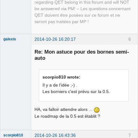
regarding QET belong in this forum and will NOT
Manager,
Developer,
be answered via PM! – Les questions concernant
Packager
QET doivent être posées sur ce forum et ne
Offline
seront pas traitées par MP !
2014-10-26 16:20:17
6
galexis
Membre
Re: Mon astuce pour des bornes semi-
Offline
auto
scorpio810 wrote:
Il y a de l'idée ;-) .
Les borniers c'est prévu sur la 0.5.
HA, va falloir attendre alors ...
Le roadmap de la 0.5 est établit ?
2014-10-26 16:43:36
7
scorpio810