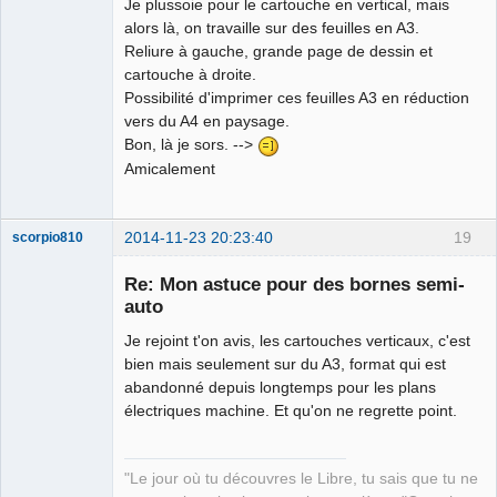
Je plussoie pour le cartouche en vertical, mais
alors là, on travaille sur des feuilles en A3.
Reliure à gauche, grande page de dessin et
cartouche à droite.
Possibilité d'imprimer ces feuilles A3 en réduction
vers du A4 en paysage.
Bon, là je sors. -->
Amicalement
2014-11-23 20:23:40
19
scorpio810
Re: Mon astuce pour des bornes semi-
auto
Je rejoint t'on avis, les cartouches verticaux, c'est
bien mais seulement sur du A3, format qui est
abandonné depuis longtemps pour les plans
électriques machine. Et qu'on ne regrette point.
QElectroTech
Team
"Le jour où tu découvres le Libre, tu sais que tu ne
Manager,
Developer,