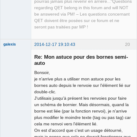
pourras jamais plus revenir en arrière..."Questions
Packager
regarding QET belong in this forum and will NOT
Offline
be answered via PM! – Les questions concernant
QET doivent être posées sur ce forum et ne
seront pas traitées par MP !
2014-12-17 19:10:43
20
galexis
Membre
Re: Mon astuce pour des bornes semi-
Offline
auto
Bonsoir,
je n'arrive plus a utiliser mon astuce pour les
bornes auto depuis le renvoie sur l'élément lié sur
double-clic.
J'utilisais jusqu'à présent les renvoies pour faire
un schéma de bornier. Mais désormais, quand la
borne est liée (par la fonction renvoi), je n'arrive
plus modifier le moindre texte (tag ou pas tag) car
cela me renvoi vers l'élément lié.
On est d'accord que c'est un usage détourné,
mais je pense que cela ne devrait fonctionner que