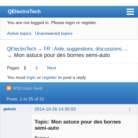
QElectroTech
You are not logged in.
Please login or register.
Index
Active topics
Unanswered topics
User list
Search
QElectroTech
→
FR : Aide, suggestions, discussions, ...
→
Mon astuce pour des bornes semi-auto
Register
Pages
1
2
Next
Login
You must
login
or
register
to post a reply
Site officiel
RSS topic feed
Wiki
Posts: 1 to 25 of 31
BugTracker
2014-10-26 14:30:02
1
galexis
Videos
Membre
Topic: Mon astuce pour des bornes
Offline
Manual 0.9
semi-auto
Manual 0.8_cs
Bonjour,