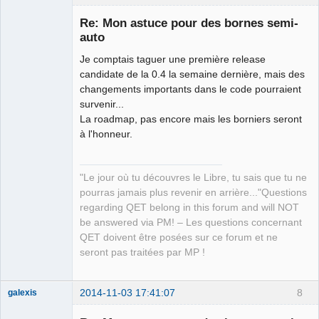
Re: Mon astuce pour des bornes semi-
auto
Je comptais taguer une première release
candidate de la 0.4 la semaine dernière, mais des
changements importants dans le code pourraient
survenir...
La roadmap, pas encore mais les borniers seront
QElectroTech
à l'honneur.
Team
Manager,
Developer,
Packager
"Le jour où tu découvres le Libre, tu sais que tu ne
Offline
pourras jamais plus revenir en arrière..."Questions
regarding QET belong in this forum and will NOT
be answered via PM! – Les questions concernant
QET doivent être posées sur ce forum et ne
seront pas traitées par MP !
2014-11-03 17:41:07
8
galexis
Membre