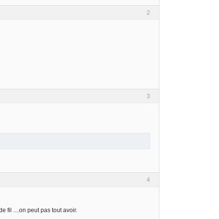
2
3
4
il ....on peut pas tout avoir.