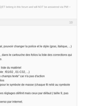
ng QET belong in this forum and will NOT be answered via PM! –
10
, pouvoir changer la police et le style (gras, italique, ...)
, dans le cartouche des folios la liste des corrections qui
o.
 liste du matériel
e : f01/02 , 01-C02, ...)
le champs texte" car n'a pas d'action
lios
 pour le symbole de masse (chaque fil relié au symbole
 réglages définit mais ceux par défaut ( taille 9, pas
erso par internet.