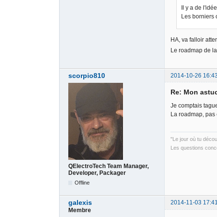
Il y a de l'idée 
Les borniers c
HA, va falloir atte
Le roadmap de la 0
scorpio810
2014-10-26 16:4
Re: Mon astu
Je comptais tague
La roadmap, pas e
"Le jour où tu déco
Les questions conce
QElectroTech Team Manager,
Developer, Packager
Offline
galexis
2014-11-03 17:4
Membre