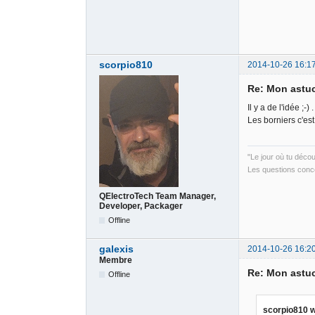
scorpio810
2014-10-26 16:1
Re: Mon astu
Il y a de l'idée ;-) .
Les borniers c'est
"Le jour où tu déco
Les questions conce
QElectroTech Team Manager,
Developer, Packager
Offline
galexis
2014-10-26 16:2
Membre
Re: Mon astu
Offline
scorpio810 w