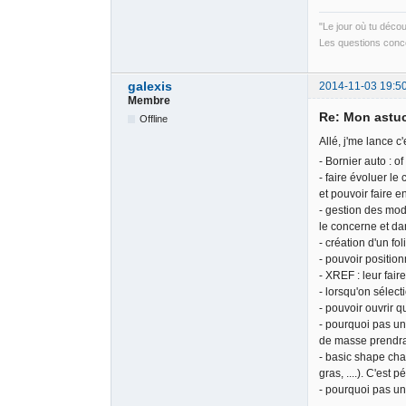
"Le jour où tu déco
Les questions conce
galexis
2014-11-03 19:5
Membre
Re: Mon astu
Offline
Allé, j'me lance c'
- Bornier auto : o
- faire évoluer le 
et pouvoir faire e
- gestion des modi
le concerne et da
- création d'un fol
- pouvoir position
- XREF : leur fair
- lorsqu'on sélect
- pouvoir ouvrir q
- pourquoi pas un
de masse prendr
- basic shape cha
gras, ....). C'est 
- pourquoi pas un