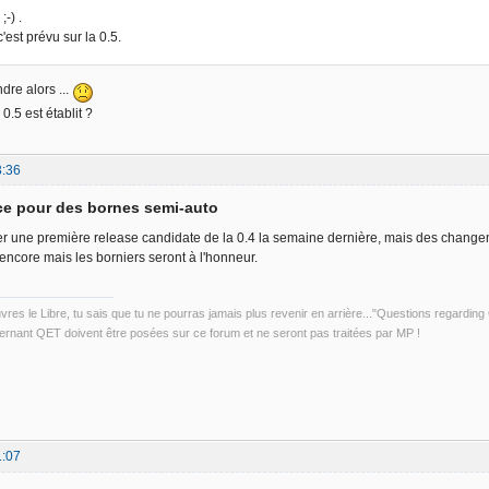
;-) .
'est prévu sur la 0.5.
ndre alors ...
.5 est établit ?
3:36
ce pour des bornes semi-auto
r une première release candidate de la 0.4 la semaine dernière, mais des changeme
ncore mais les borniers seront à l'honneur.
uvres le Libre, tu sais que tu ne pourras jamais plus revenir en arrière..."Questions regardi
rnant QET doivent être posées sur ce forum et ne seront pas traitées par MP !
1:07