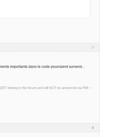
7
nts importants dans le code pourraient survenir...
ng QET belong in this forum and will NOT be answered via PM! –
8