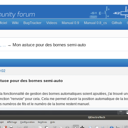
ficiel
Wiki
BugTracker
Videos
Manual 0.9
Manual 0.8_cs
Github
→
Mon astuce pour des bornes semi-auto
 ...
0:02
tuce pour des bornes semi-auto
la fonctionnalité de gestion des bornes automatiques soient ajoutées, j'ai trouvé un
onction "renvoie" pour cela. Cela me permet d'avoir la position automatique de la bor
s numéros de fils et le numéro de la borne restent manuel.