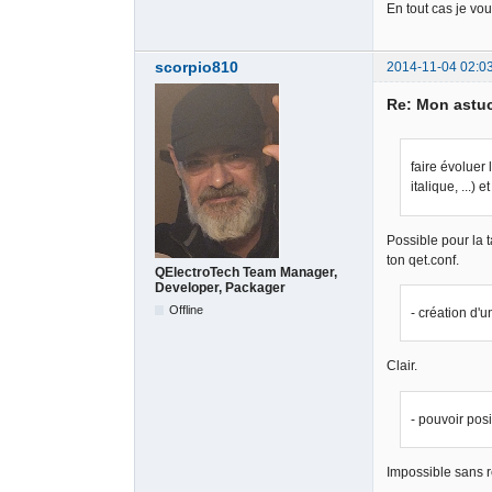
En tout cas je vou
scorpio810
2014-11-04 02:0
Re: Mon astu
faire évoluer 
italique, ...)
Possible pour la t
ton qet.conf.
QElectroTech Team Manager,
Developer, Packager
Offline
- création d'u
Clair.
- pouvoir posi
Impossible sans ré