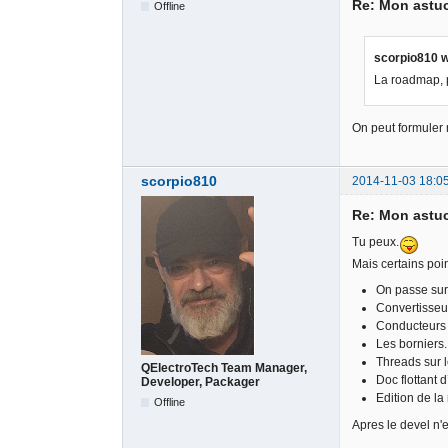
Re: Mon astu
Offline
scorpio810 w
La roadmap, p
On peut formuler n
scorpio810
2014-11-03 18:0
Re: Mon astu
Tu peux.
Mais certains point
On passe sur 
Convertisseur 
Conducteurs i
Les borniers.
Threads sur l
QElectroTech Team Manager,
Doc flottant 
Developer, Packager
Edition de la
Offline
Apres le devel n'