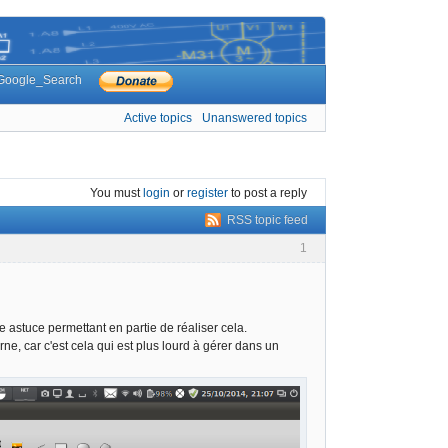
Google_Search
Active topics
Unanswered topics
You must
login
or
register
to post a reply
RSS topic feed
1
e astuce permettant en partie de réaliser cela.
ne, car c'est cela qui est plus lourd à gérer dans un