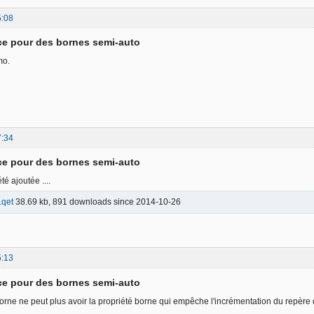
5:08
ce pour des bornes semi-auto
mo.
7:34
ce pour des bornes semi-auto
té ajoutée ....
.qet
38.69 kb, 891 downloads since 2014-10-26
5:13
ce pour des bornes semi-auto
rne ne peut plus avoir la propriété borne qui empêche l'incrémentation du repère de f