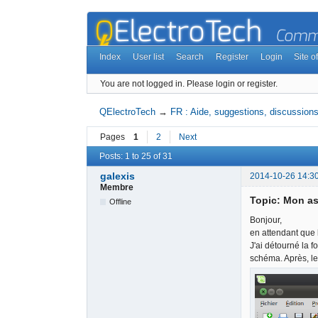
Index
User list
Search
Register
Login
Site of
You are not logged in.
Please login or register.
QElectroTech
→
FR : Aide, suggestions, discussions,
Pages
1
2
Next
Posts: 1 to 25 of 31
galexis
2014-10-26 14:3
Membre
Topic: Mon as
Offline
Bonjour,
en attendant que 
J'ai détourné la f
schéma. Après, le