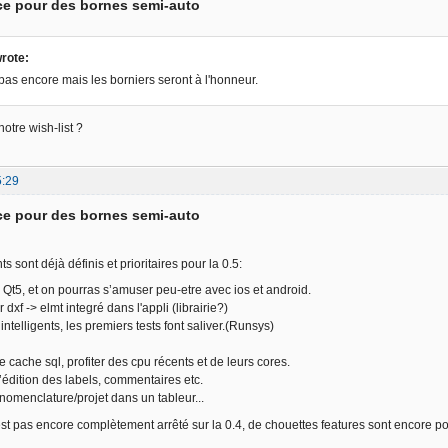
ce pour des bornes semi-auto
rote:
as encore mais les borniers seront à l'honneur.
otre wish-list ?
5:29
ce pour des bornes semi-auto
s sont déjà définis et prioritaires pour la 0.5:
Qt5, et on pourras s’amuser peu-etre avec ios et android.
dxf -> elmt integré dans l'appli (librairie?)
ntelligents, les premiers tests font saliver.(Runsys)
e cache sql, profiter des cpu récents et de leurs cores.
d’édition des labels, commentaires etc.
 nomenclature/projet dans un tableur...
est pas encore complètement arrêté sur la 0.4, de chouettes features sont encore pos