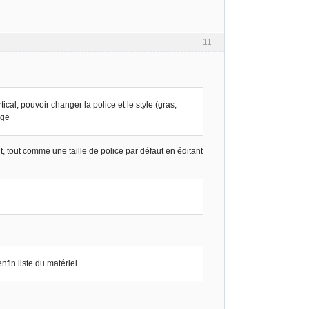
11
ical, pouvoir changer la police et le style (gras,
age
t, tout comme une taille de police par défaut en éditant
nfin liste du matériel