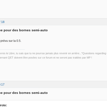
7:18
ce pour des bornes semi-auto
 prévu sur la 0.5.
uvres le Libre, tu sais que tu ne pourras jamais plus revenir en arrière..."Questions regardi
rnant QET doivent être posées sur ce forum et ne seront pas traitées par MP !
0:17
ce pour des bornes semi-auto
rote: