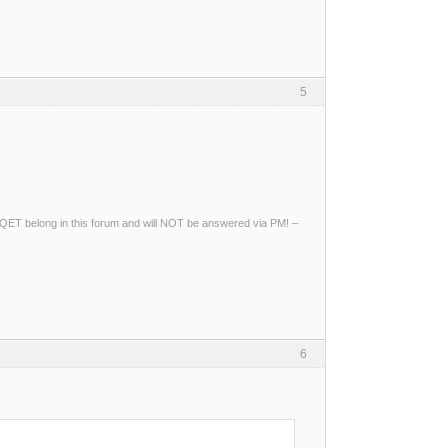
5
ng QET belong in this forum and will NOT be answered via PM! –
6