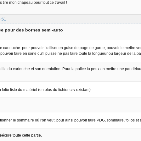
s tire mon chapeau pour tout ce travail !
3:51
ce pour des bornes semi-auto
le cartouche: pour pouvoir l'utiliser en guise de page de garde, pouvoir le mettre vert
 et pouvoir faire en sorte qu'il puisse ne pas faire toute la longueur ou largeur de la p
aille du cartouche et son orientation. Pour la police tu peux en mettre une par défau
n folio liste du matériel (en plus du fichier csv existant)
tionner le sommaire où l'on veut, pour ainsi pouvoir faire PDG, sommaire, folios et e
écrire toute cette partie.