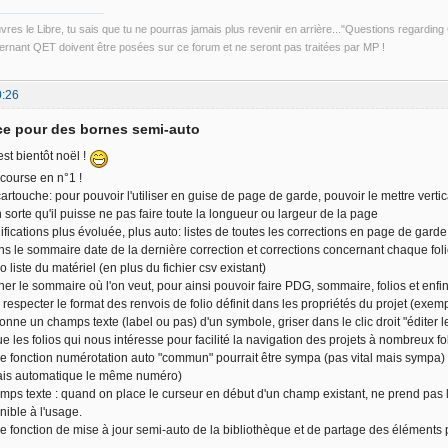
uvres le Libre, tu sais que tu ne pourras jamais plus revenir en arrière..."Questions regardi
rnant QET doivent être posées sur ce forum et ne seront pas traitées par MP !
0:26
ce pour des bornes semi-auto
est bientôt noël !
f course en n°1 !
cartouche: pour pouvoir l'utiliser en guise de page de garde, pouvoir le mettre vertical
n sorte qu'il puisse ne pas faire toute la longueur ou largeur de la page
fications plus évoluée, plus auto: listes de toutes les corrections en page de garde 
ns le sommaire date de la dernière correction et corrections concernant chaque foli
io liste du matériel (en plus du fichier csv existant)
ner le sommaire où l'on veut, pour ainsi pouvoir faire PDG, sommaire, folios et enfin
e respecter le format des renvois de folio définit dans les propriétés du projet (exempl
ionne un champs texte (label ou pas) d'un symbole, griser dans le clic droit "éditer 
ue les folios qui nous intéresse pour facilité la navigation des projets à nombreux fo
e fonction numérotation auto "commun" pourrait être sympa (pas vital mais sympa)
ais automatique le même numéro)
mps texte : quand on place le curseur en début d'un champ existant, ne prend pas les
pénible à l'usage.
e fonction de mise à jour semi-auto de la bibliothèque et de partage des éléments p