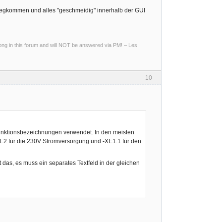
 wegkommen und alles "geschmeidig" innerhalb der GUI
g in this forum and will NOT be answered via PM! – Les
10
unktionsbezeichnungen verwendet. In den meisten
1.2 für die 230V Stromversorgung und -XE1.1 für den
as, es muss ein separates Textfeld in der gleichen