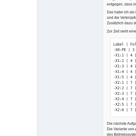
entgegen, dass i
Das habe ich als
und die Verknüpfu
Zusätzlich dazu s
Zur Zeit sieht ei
Label | Fo
-X0:PE | 3
-X1:1 | 4 
-X1:2 | 4 
-X1:3 | 4 
-X1:4 | 4 
-X1:5 | 4 
-X2:1 | 7 
-X2:2 | 7 
-X2:3 | 7 
-X2:4 | 7 
-X2:5 | 7 
-X2:6 | 7 
Die nächste Aufg
Die Variante von
des Betriebssyste