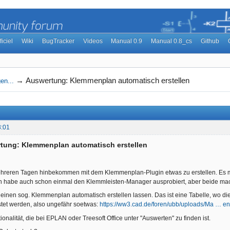
ficiel
Wiki
BugTracker
Videos
Manual 0.9
Manual 0.8_cs
Github
→
Auswertung: Klemmenplan automatisch erstellen
en...
3:01
tung: Klemmenplan automatisch erstellen
hreren Tagen hinbekommen mit dem Klemmenplan-Plugin etwas zu erstellen. Es mus
ch habe auch schon einmal den Klemmleisten-Manager ausprobiert, aber beide mach
einen sog. Klemmenplan automatisch erstellen lassen. Das ist eine Tabelle, wo die
tet werden, also ungefähr soetwas:
https://ww3.cad.de/foren/ubb/uploads/Ma … en
ionalität, die bei EPLAN oder Treesoft Office unter "Auswerten" zu finden ist.