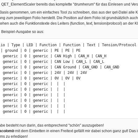
n QET_ElementScaler bereits das komplette "drumherum" für das Einlesen und Ver
 Basis genommen, um ein einfaches Tool zu schreiben, das aus der qet-Datei alle 
ng zum jeweiligen Folio herstellt. Die Position auf dem Folio ist grundsätzlich auc
tehen auch die Funktionstexte des Leiters (function, text, tension/protocol) an der
ne Beispiel-Ausgabe so aus:
lio | Type | LED | Function | Function | Text | Tension/Protocol

 | ground | 0 | generic | PE | PE | PE

| generic | 0 | generic | CAN High | CAN_H | CAN_H

| generic | 0 | generic | CAN Low | CAN_L | CAN_L

| generic | 0 | generic | CAN Ground | CAN_GND | CAN_GND

| generic | 0 | generic | 24V | 24V | 24V

| generic | 0 | generic | 0V | 0V | 0V

| generic | 0 | generic |  |  | 

| generic | 0 | generic |  |  | 

| generic | 0 | generic |  |  | 

| generic | 0 | generic |  |  | 

| generic | 0 | generic |  |  | 

| generic | 0 | generic |  |  | 
abe besteht nun darin, das entsprechend "schön" auszugeben!
acolomb
mit dem Einbetten in einen Freitext gefällt mir dabei schon ganz gut! Das 
ms zu erledigen!