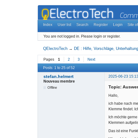
Index
User list
Search
Register
Login
Site of
You are not logged in.
Please login or register.
QElectroTech
→
DE : Hilfe, Vorschläge, Unterhaltung
Pages
1
2
3
Next
Posts: 1 to 25 of 52
stefan.helmert
2025-06-23 15:1
Nouveau membre
Topic: Auswer
Offline
Hallo,
ich habe nach me
Klemme findet. I
Ich möchte gerne 
Klemmen aufgelis
Das ist eine Funkt