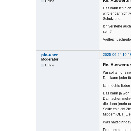
Re: Auswertu
Offline
Das kann ich nic
wird er gar nich
Schutzleiter.
Ich verstehe auc
sein?
Vielleicht schreib
plc-user
2025-06-24 10:4
Moderator
Re: Auswertu
Offline
Wir sollten uns n
Das kann jeder fü
Ich möchte lieber
Das kann ja wohl 
Da machen mehrer
die dann (mehr o
Sollte es nicht Zi
Mit dem QET_Eleme
Was haltet ihr da
Programmiersprach