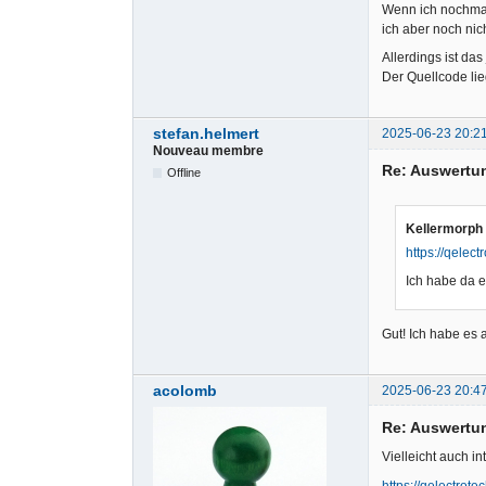
Wenn ich nochmal 
ich aber noch ni
Allerdings ist das
Der Quellcode lie
stefan.helmert
2025-06-23 20:2
Nouveau membre
Re: Auswertu
Offline
Kellermorph 
https://qelec
Ich habe da e
Gut! Ich habe es 
acolomb
2025-06-23 20:4
Re: Auswertu
Vielleicht auch in
https://qelectrot