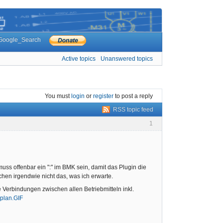
Google_Search
Active topics
Unanswered topics
You must
login
or
register
to post a reply
RSS topic feed
1
s offenbar ein ":" im BMK sein, damit das Plugin die
en irgendwie nicht das, was ich erwarte.
 Verbindungen zwischen allen Betriebmitteln inkl.
plan.GIF