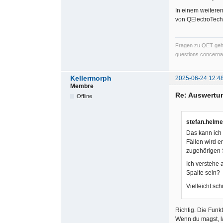
In einem weitere
von QElectroTech
Fragen zu QET gehö
questions concernan
Kellermorph
2025-06-24 12:4
Membre
Re: Auswertu
Offline
stefan.helme
Das kann ich
Fällen wird e
zugehörigen S
Ich verstehe 
Spalte sein?
Vielleicht sch
Richtig. Die Funk
Wenn du magst, la