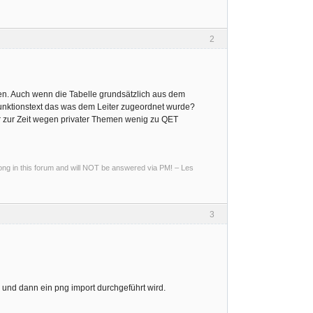
2
en. Auch wenn die Tabelle grundsätzlich aus dem
unktionstext das was dem Leiter zugeordnet wurde?
r zur Zeit wegen privater Themen wenig zu QET
g in this forum and will NOT be answered via PM! – Les
3
 und dann ein png import durchgeführt wird.