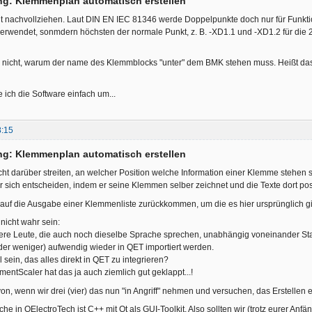
ng: Klemmenplan automatisch erstellen
ht nachvollziehen. Laut DIN EN IEC 81346 werde Doppelpunkte doch nur für Funkt
t verwendet, sonmdern höchsten der normale Punkt, z. B. -XD1.1 und -XD1.2 für di
h nicht, warum der name des Klemmblocks "unter" dem BMK stehen muss. Heißt das, 
e ich die Software einfach um...
8:15
ng: Klemmenplan automatisch erstellen
icht darüber streiten, an welcher Position welche Information einer Klemme stehen s
r sich entscheiden, indem er seine Klemmen selber zeichnet und die Texte dort positi
 auf die Ausgabe einer Klemmenliste zurückkommen, um die es hier ursprünglich g
nicht wahr sein:
e Leute, die auch noch dieselbe Sprache sprechen, unabhängig voneinander Stan
der weniger) aufwendig wieder in QET importiert werden.
el sein, das alles direkt in QET zu integrieren?
ntScaler hat das ja auch ziemlich gut geklappt...!
von, wenn wir drei (vier) das nun "in Angriff" nehmen und versuchen, das Erstelle
e in QElectroTech ist C++ mit Qt als GUI-Toolkit. Also sollten wir (trotz eurer An