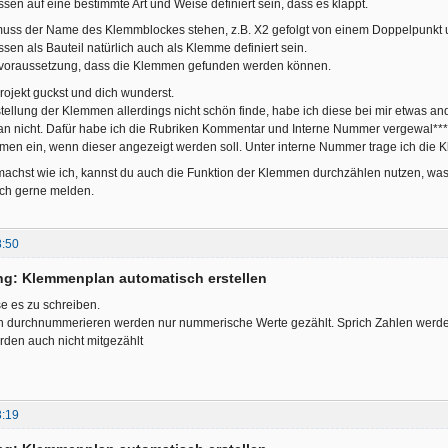
n auf eine bestimmte Art und Weise definiert sein, dass es klappt.
ss der Name des Klemmblockes stehen, z.B. X2 gefolgt von einem Doppelpunkt 
n als Bauteil natürlich auch als Klemme definiert sein.
dvoraussetzung, dass die Klemmen gefunden werden können.
rojekt guckst und dich wunderst.
tellung der Klemmen allerdings nicht schön finde, habe ich diese bei mir etwas and
n nicht. Dafür habe ich die Rubriken Kommentar und Interne Nummer vergewal**
n ein, wenn dieser angezeigt werden soll. Unter interne Nummer trage ich die
achst wie ich, kannst du auch die Funktion der Klemmen durchzählen nutzen, w
ich gerne melden.
8:50
ng: Klemmenplan automatisch erstellen
e es zu schreiben.
durchnummerieren werden nur nummerische Werte gezählt. Sprich Zahlen werden 
rden auch nicht mitgezählt
3:19