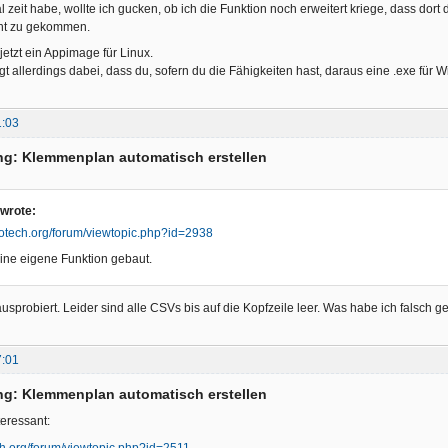
zeit habe, wollte ich gucken, ob ich die Funktion noch erweitert kriege, dass dort 
cht zu gekommen.
 jetzt ein Appimage für Linux.
gt allerdings dabei, dass du, sofern du die Fähigkeiten hast, daraus eine .exe für
1:03
ng: Klemmenplan automatisch erstellen
wrote:
trotech.org/forum/viewtopic.php?id=2938
ine eigene Funktion gebaut.
ausprobiert. Leider sind alle CSVs bis auf die Kopfzeile leer. Was habe ich falsch 
7:01
ng: Klemmenplan automatisch erstellen
teressant:
ech.org/forum/viewtopic.php?id=2511