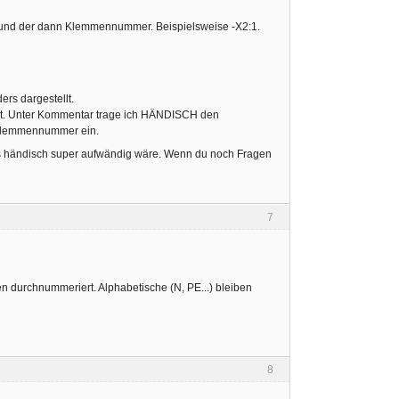
und der dann Klemmennummer. Beispielsweise -X2:1.
ers dargestellt.
*t. Unter Kommentar trage ich HÄNDISCH den
 Klemmennummer ein.
as händisch super aufwändig wäre. Wenn du noch Fragen
7
durchnummeriert. Alphabetische (N, PE...) bleiben
8