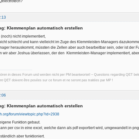
Qelectrotech?
2:13
ng: Klemmenplan automatisch erstellen
t (noch) nicht implementiert,
r nicht schlecht und kann vielleicht im Zuge des Klemmleisten-Managers dazukomm
ager herauskommt, müssten die Zellen aber auch bearbeitbar sein, oder ist der F
n wir aber Joshua überlassen, der den Klemmleisten-Manager implementiert, abe
ren in dieses Forum und werden nicht per PM beantwortet! – Questions regarding QET belon
t QET doivent être posées sur ce forum et ne seront pas traitées par MP !
2:06
ng: Klemmenplan automatisch erstellen
ech.org/forum/viewtopic.php?id=2938
 eigene Funktion gebaut.
nn per csv in eine excel, welche dann als pdf exportiert wird, umgewandelt in png
tändlich aber funktioniert.