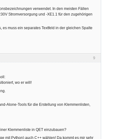
ionsbezeichnungen verwendet. In den meisten Fällen
e 230V Stromversorgung und -XE1.1 für den zugehörigen
es muss ein separates Textfeld in der gleichen Spalte
9
oll:
oniert, wo er will!
ing.
d-Alone-Tools für die Erstellung von Klemmenlisten,
n einer Klemmenliste in QET einzubauen?
fänge mit Python) auch C++ wählen! Da kommt es mir sehr