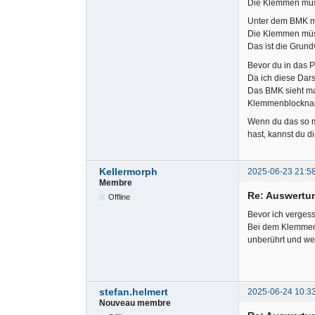
Die Klemmen müsse
Unter dem BMK mu
Die Klemmen müsse
Das ist die Grun
Bevor du in das P
Da ich diese Dars
Das BMK sieht ma
Klemmenblockname
Wenn du das so m
hast, kannst du d
Kellermorph
2025-06-23 21:5
Membre
Re: Auswertu
Offline
Bevor ich vergess
Bei dem Klemmen 
unberührt und we
stefan.helmert
2025-06-24 10:3
Nouveau membre