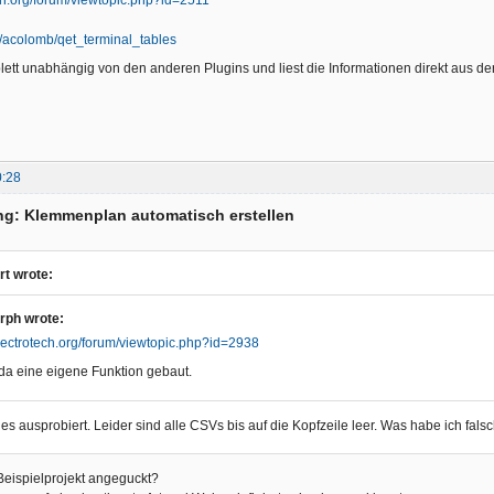
m/acolomb/qet_terminal_tables
lett unabhängig von den anderen Plugins und liest die Informationen direkt aus 
0:28
ng: Klemmenplan automatisch erstellen
rt wrote:
rph wrote:
electrotech.org/forum/viewtopic.php?id=2938
da eine eigene Funktion gebaut.
 es ausprobiert. Leider sind alle CSVs bis auf die Kopfzeile leer. Was habe ich fal
Beispielprojekt angeguckt?