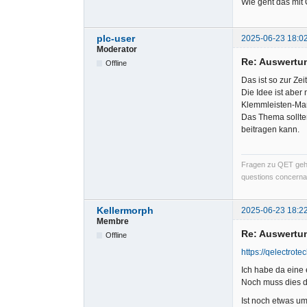
Wie geht das mit 
plc-user
2025-06-23 18:0
Moderator
Re: Auswertu
Offline
Das ist so zur Zei
Die Idee ist abe
Klemmleisten-Man
Das Thema sollte
beitragen kann.
Fragen zu QET gehö
questions concernan
Kellermorph
2025-06-23 18:2
Membre
Re: Auswertu
Offline
https://qelectrot
Ich habe da eine
Noch muss dies da
Ist noch etwas ums