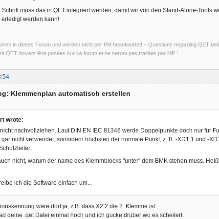
n Schritt muss das in QET integriert werden, damit wir von den Stand-Alone-Tools
 erledigt werden kann!
ren in dieses Forum und werden nicht per PM beantwortet! – Questions regarding QET belon
t QET doivent être posées sur ce forum et ne seront pas traitées par MP !
8:54
ng: Klemmenplan automatisch erstellen
rt wrote:
 nicht nachvollziehen. Laut DIN EN IEC 81346 werde Doppelpunkte doch nur für F
r gar nicht verwendet, sonmdern höchsten der normale Punkt, z. B. -XD1.1 und -XD
chutzleiter.
auch nicht, warum der name des Klemmblocks "unter" dem BMK stehen muss. Heißt d
reibe ich die Software einfach um...
tionskennung wäre dort ja, z.B. dass X2:2 die 2. Klemme ist.
d deine .qet Datei einmal hoch und ich gucke drüber wo es scheitert.