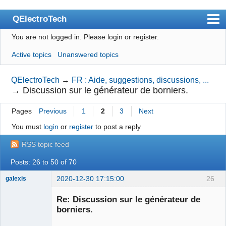
QElectroTech
You are not logged in.
Please login or register.
Index
Active topics
Unanswered topics
User list
Search
QElectroTech
→
FR : Aide, suggestions, discussions, ...
→
Discussion sur le générateur de borniers.
Register
Pages
Previous
1
2
3
Next
Login
You must
login
or
register
to post a reply
Site officiel
RSS topic feed
Wiki
Posts: 26 to 50 of 70
BugTracker
2020-12-30 17:15:00
26
galexis
Videos
Membre
Re: Discussion sur le générateur de
Offline
Manual 0.9
borniers.
Manual 0.8_cs