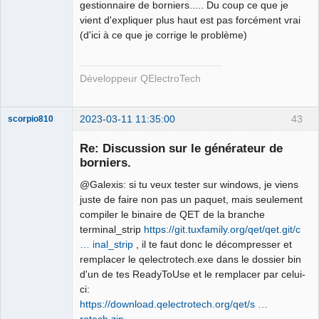
gestionnaire de borniers..... Du coup ce que je
QElectroTech
Team
vient d'expliquer plus haut est pas forcément vrai
Developer
(d'ici à ce que je corrige le problème)
Offline
Développeur QElectroTech
2023-03-11 11:35:00
43
scorpio810
Re: Discussion sur le générateur de
borniers.
@Galexis: si tu veux tester sur windows, je viens
juste de faire non pas un paquet, mais seulement
compiler le binaire de QET de la branche
terminal_strip
https://git.tuxfamily.org/qet/qet.git/c
… inal_strip
, il te faut donc le décompresser et
QElectroTech
remplacer le qelectrotech.exe dans le dossier bin
Team
d'un de tes ReadyToUse et le remplacer par celui-
Manager,
Developer,
ci:
Packager
https://download.qelectrotech.org/qet/s …
Offline