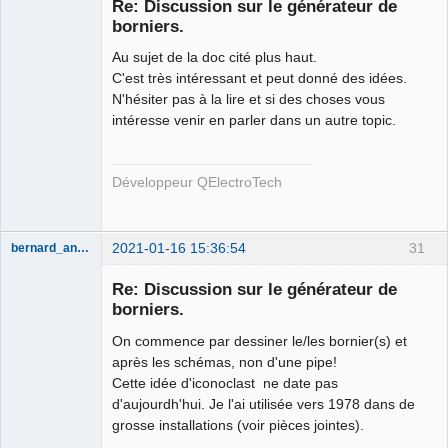
Re: Discussion sur le générateur de
borniers.
Au sujet de la doc cité plus haut.
C'est très intéressant et peut donné des idées.
N'hésiter pas à la lire et si des choses vous
intéresse venir en parler dans un autre topic.
QElectroTech
Team
Développeur QElectroTech
Developer
Offline
2021-01-16 15:36:54
31
bernard_andre
Re: Discussion sur le générateur de
borniers.
On commence par dessiner le/les bornier(s) et
après les schémas, non d'une pipe!
Cette idée d'iconoclast ne date pas
d'aujourdh'hui. Je l'ai utilisée vers 1978 dans de
grosse installations (voir pièces jointes).
Membre