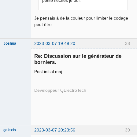
petite flèches je oui.
Je pensais à de la couleur pour limiter le codage
peut être...
2023-03-07 19:49:20
38
Joshua
Re: Discussion sur le générateur de
borniers.
Post initial maj
Développeur QElectroTech
QElectroTech
Team
Developer
Offline
2023-03-07 20:23:56
39
galexis
Membre