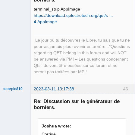
terminal_strip AppImage
https://download.qelectrotech.org/qet/s …
4.AppImage
QElectroTech
"Le jour où tu découvres le Libre, tu sais que tu ne
Team
pourras jamais plus revenir en arrière..."Questions
Manager,
Developer,
regarding QET belong in this forum and will NOT
Packager
be answered via PM! – Les questions concernant
Offline
QET doivent être posées sur ce forum et ne
seront pas traitées par MP !
2023-03-11 13:17:38
46
scorpio810
Re: Discussion sur le générateur de
borniers.
Joshua wrote:
Corrigé